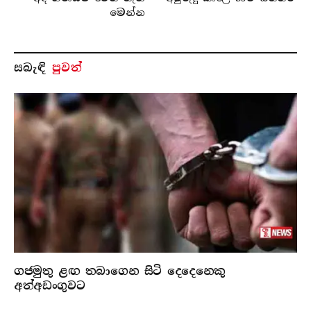
මෙන්න
සබැ​ඳි
පුවත්
ගජමුතු ළඟ තබාගෙන සිටි දෙදෙනෙකු
අත්අඩංගුවට