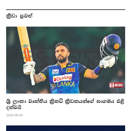
ක්‍රීඩා පුවත්
ශ්‍රි ලංකා වෘත්තිය ක්‍රිකට් ක්‍රිඩකයන්ගේ සංගමය එළි
දක්වයි
2026-08-09