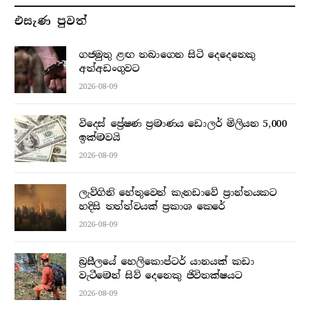
එසැණ පුව​ත්
ගජමුතු ළඟ තබාගෙන සිටි දෙදෙනෙකු
අත්අඩංගුවට
2026-08-09
විදෙස් ප්‍රේෂණ ප්‍රමාණය ඩොලර් මිලියන 5,000
ඉක්මවයි
2026-08-09
ලැව්ගිනි හේතුවෙන් කැනඩාවේ ප්‍රාන්තයකට
හදිසි තත්ත්වයක් ප්‍රකාශ කෙරේ
2026-08-09
බ්‍රසීලයේ හෙලිකොප්ටර් යානයක් කඩා
වැටීමෙන් සිව් දෙනෙකු ජිවිතක්ෂයට
2026-08-09