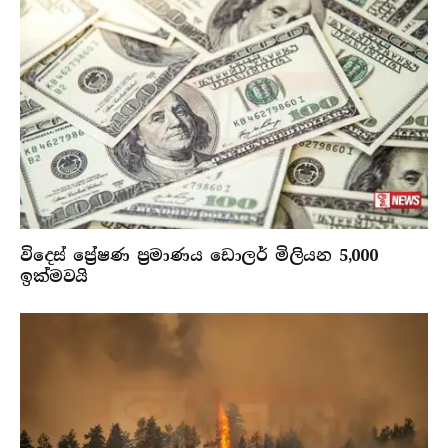
විදෙස් ප්‍රේෂණ ප්‍රමාණය ඩොලර් මිලියන 5,000
ඉක්මවයි