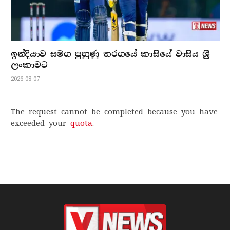
ඉන්දියාව සමග පුහුණු තරගයේ කාසියේ වාසිය ශ්‍රී
ලංකාවට
2026-08-07
The request cannot be completed because you have
exceeded your
quota
.