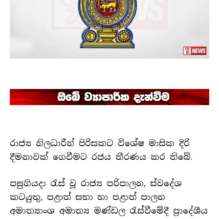
රාජ්‍ය නිලධාරීන් පිරිසකට විශේෂ මාසික දිරි
දීමනාවක් ගෙවීමට රජය තීරණය කර තිබේ.
පසුගියදා රැස් වූ රාජ්‍ය පරිපාලන, ස්වදේශ
කටයුතු, පළාත් සභා හා පළාත් පාලන
අමාත්‍යාංශ අමාත්‍ය මණ්ඩල රැස්වීමේදී ප්‍රාදේශීය