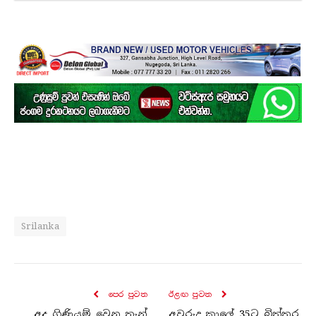
Srilanka
පෙර පුව​ත
ඊළඟ පුව​ත
අද ගිණියම් වෙන තැන්
අවුරුදු කාලේ 35ට බිත්තර