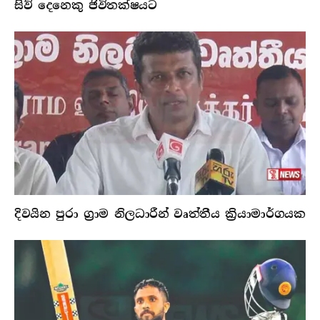
සිව් දෙනෙකු ජිවිතක්ෂයට
දිවයින පුරා ග්‍රාම නිලධාරීන් වෘත්තීය ක්‍රියාමාර්ගයක