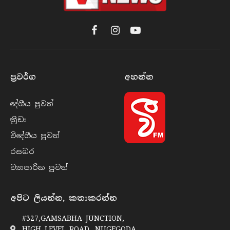
Facebook
Instagram
YouTube
ප්‍රවර්​ග
අහන්​න
දේශීය පුව​ත්
ක්‍රී​ඩා
විදේශීය පුව​ත්
රසබ​ර
ව්‍යාපාරික පුව​ත්
අපිට ලියන්න, කතාකරන්න
#327,GAMSABHA JUNCTION,
HIGH LEVEL ROAD, NUGEGODA,