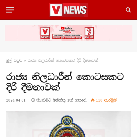
මුල් පිටු​ව
»
රාජ්‍ය නිලධාරීන් කොටසකට දිරි දීමනාවක්
රාජ්‍ය නිලධාරීන් කොටසකට
දිරි දීමනාවක්
2024-04-01
කියවීමට මිනිත්තු 1ක් ගතවේ.
110
නැරඹු​ම්