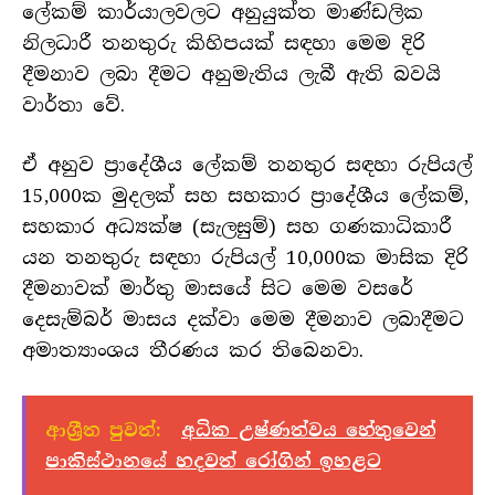
ලේකම් කාර්යාලවලට අනුයුක්ත මාණ්ඩලික
නිලධාරී තනතුරු කිහිපයක් සඳහා මෙම දිරි
දීමනාව ලබා දීමට අනුමැතිය ලැබී ඇති බවයි
වාර්තා වේ.
ඒ අනුව ප්‍රාදේශීය ලේකම් තනතුර සඳහා රුපියල්
15,000ක මුදලක් සහ සහකාර ප්‍රාදේශීය ලේකම්,
සහකාර අධ්‍යක්ෂ (සැලසුම්) සහ ගණකාධිකාරී
යන තනතුරු සඳහා රුපියල් 10,000ක මාසික දිරි
දීමනාවක් මාර්තු මාසයේ සිට මෙම වසරේ
දෙසැම්බර් මාසය දක්වා මෙම දීමනාව ලබාදීමට
අමාත්‍යාංශය තීරණය කර තිබෙනවා.
ආශ්‍රීත පුවත්:
අධික උෂ්ණත්වය හේතුවෙන්
පාකිස්ථානයේ හදවත් රෝගින් ඉහළට