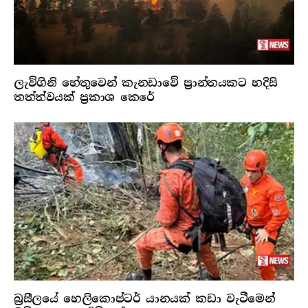
ලැව්ගිනි හේතුවෙන් කැනඩාවේ ප්‍රාන්තයකට හදිසි
තත්ත්වයක් ප්‍රකාශ කෙරේ
බ්‍රසීලයේ හෙලිකොප්ටර් යානයක් කඩා වැටීමෙන්