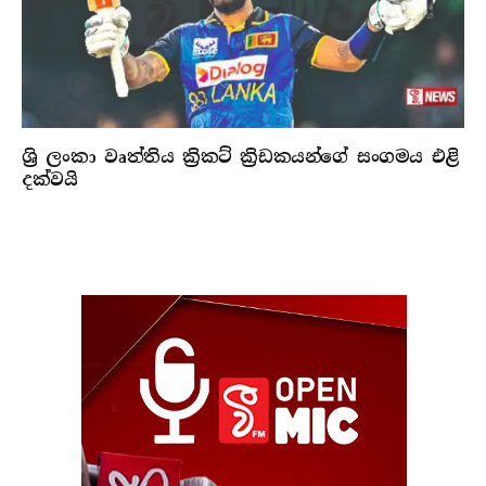
ශ්‍රි ලංකා වෘත්තිය ක්‍රිකට් ක්‍රිඩකයන්ගේ සංගමය එළි
දක්වයි