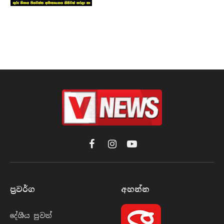
Facebook
Instagram
YouTube
ප්‍රවර්​ග
අහන්​න
දේශීය පුව​ත්