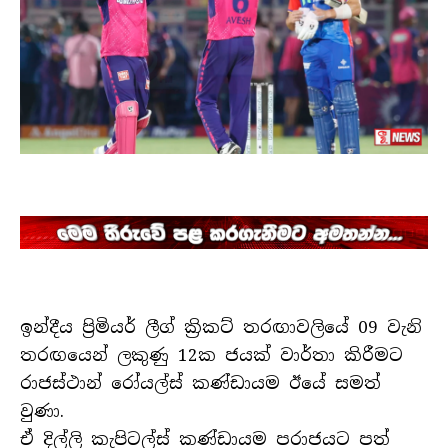
ඉන්දීය ප්‍රිමියර් ලීග් ක්‍රිකට් තරඟාවලියේ 09 වැනි
තරඟයෙන් ලකුණු 12ක ජයක් වාර්තා කිරීමට
රාජස්ථාන් රෝයල්ස් කණ්ඩායම ඊයේ සමත්
වුණා.
ඒ දිල්ලි කැපිටල්ස් කණ්ඩායම පරාජයට පත්