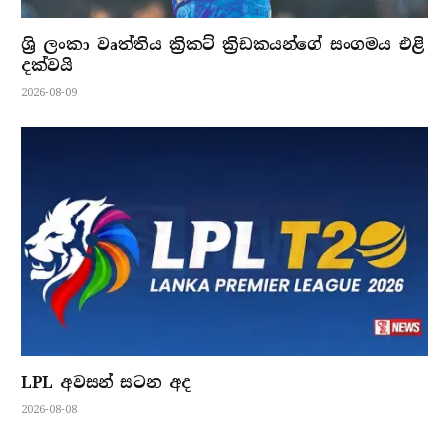
ශ්‍රි ලංකා වෘත්තිය ක්‍රිකට් ක්‍රිඩකයන්ගේ සංගමය එළි
දක්වයි
2026-08-09
LPL අවසන් සටන අද
2026-08-08