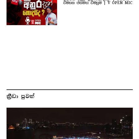
විමසන ජනමත විමසුම | V OPEN MIC
ක්‍රීඩා පුවත්