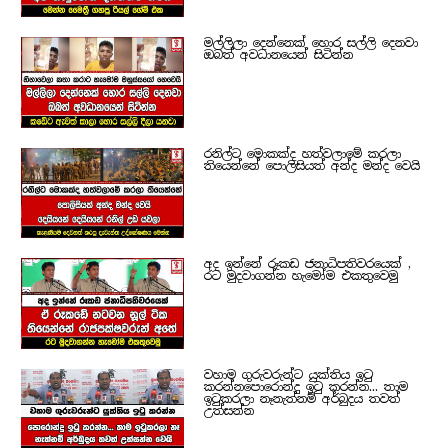
මල්ලිලා දෙන්නෙක් හොර සල්ලි දෙනවා
ඔබත් අවධානයෙන් සිටින්න
රනිල්ට මොකක්ද හත්වලාමේ කරලා
තියෙන්නේ පොලිසියත් අන්ද මන්ද වෙයි
අද ඉන්නේ රූකඩ ජනාධිපතිවරයෙක් ,
රට මුදවාගන්න හැමෝම එකතුවෙමු
වහාම ගුරුවරුන්ට යුක්තිය ඉටු
කරන්නපොරොන්දු ඉටු කරන්න... තාම
ඉටුකරලා නෑනැත්නම් අර්බුදය තවත්
උත්සන්න