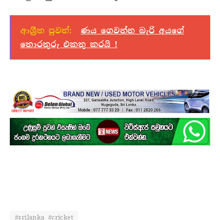
ආශ්‍රීත පුවත්:
ණය ගෙවන්න බැරි අයගේ
තොරතුරු එකතු කරයි !
#srilanka #cricket