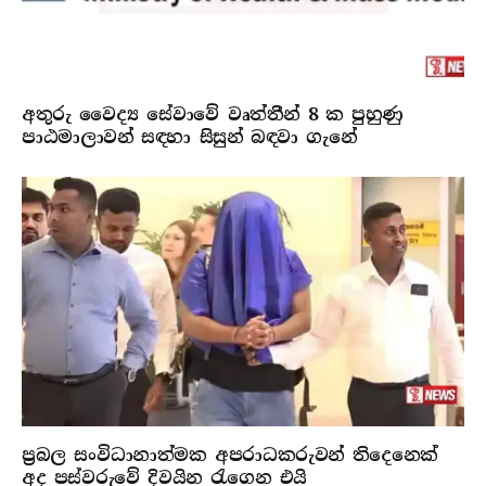
අතුරු වෛද්‍ය සේවාවේ වෘත්තීන් 8 ක පුහුණු
පාඨමාලාවන් සඳහා සිසුන් බඳවා ගැනේ
ප්‍රබල සංවිධානාත්මක අපරාධකරුවන් තිදෙනෙක්
අද පස්වරුවේ දිවයින රැගෙන එයි