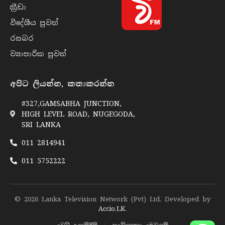
ක්‍රී​ඩා
විදේශීය පුව​ත්
රසබ​ර
ව්‍යාපාරික පුව​ත්
අපිට ලියන්න, කතාකරන්න
#327,GAMSABHA JUNCTION,
HIGH LEVEL ROAD, NUGEGODA,
SRI LANKA
011 2814941
011 5752222
© 2026 Lanka Television Network (Pvt) Ltd. Developed by
Accio.LK
.