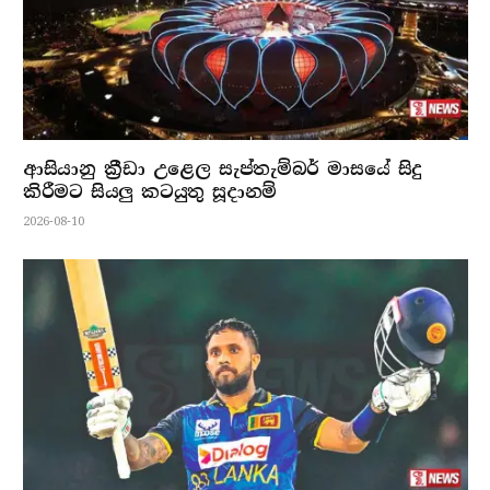
ආසියානු ක්‍රීඩා උළෙල සැප්තැම්බර් මාසයේ සිදු
කිරීමට සියලු කටයුතු සූදානම්
2026-08-10