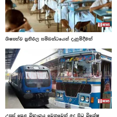
ශිෂ්‍යත්ව ප්‍රතිඵල සම්බන්ධයෙන් දැනුම්දීමක්
උසස් පෙළ විභාගය වෙනුවෙන් අද සිට විශේෂ