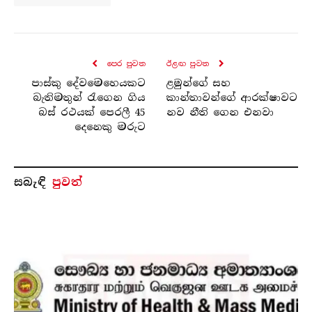
පෙර පුව​ත
ඊළඟ පුව​ත
පාස්කු දේවමෙහෙයකට
ළමුන්ගේ සහ
බැතිමතුන් රැගෙන ගිය
කාන්තාවන්ගේ ආරක්ෂාවට
බස් රථයක් පෙරලී 45
නව නීති ගෙන එනවා
දෙනෙකු මරුට
සබැ​ඳි
පුවත්