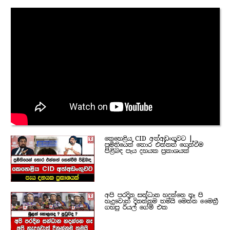
කෙහෙළිය CID අත්අඩංගුවට |
ප්‍රමිතියෙන් තොර එන්නත් ගෙන්වීම
පිළිබඳ පැය දහයක ප්‍රකාශයක්
අපි පරදින සන්ධාන හදන්නෙ නෑ පි
හැදුවොත් දිනන්නම තමයි මෙන්න මෛත්‍රී
ගහපු රියල් ගේම් එක