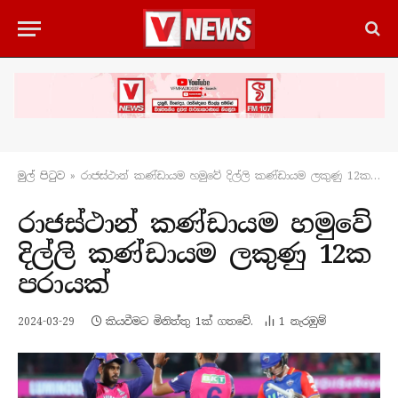
මුල් පිටු​ව
»
රාජස්ථාන් කණ්ඩායම හමුවේ දිල්ලි කණ්ඩායම ලකුණු 12ක පරායක්
රාජස්ථාන් කණ්ඩායම හමුවේ
දිල්ලි කණ්ඩායම ලකුණු 12ක
පරායක්
2024-03-29
කියවීමට මිනිත්තු 1ක් ගතවේ.
1
නැරඹු​ම්