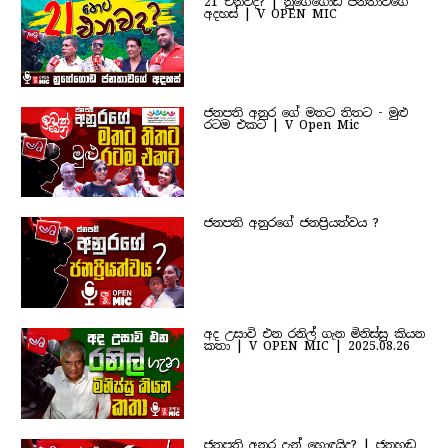
21 එනවද? | නුගේගොඩ ජනතාවගේ
අදහස් | V OPEN MIC
ජනපති අනුර ගේ මතට තිතට - මුළු
රටම එකට | V Open Mic
ජනපති අනුරගේ ජනප්‍රියත්වය ?
අද උසාවි එන රනිල් ගැන මිනිස්සු කියන
කතා | V OPEN MIC | 2025.08.26
ජනපති අනුර දැන් හොඳයිද? | ජනහඬ