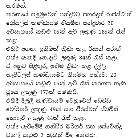
කරමින්.
තරඟයේ පළමුවෙන් පන්දුවට පහරදුන් රාජස්ථාන්
රෝයල්ස් කණ්ඩායම නියමිත පන්දුවාර 20
අවසානයේ කඩුළු 05ක් දැවී ලකුණු 185ක් රැස්
කළා.
එහිදී අගනා ඉනිමක් ක්‍රීඩා කළ රියාන් පරාග්
පන්දු 45කදී නොදැවී ලකුණු 84ක් රැස් කළා.
ඒ අනුව පිළිතුරු ඉනිම ක්‍රීඩා කළ දිල්ලි
කැපිටල්ස් කණ්ඩායමට නියමිත පන්දුවා 20
අවසානයේ කඩුළු 05ක් දැවී රැස් කරගත හැකි
වූයේ ලකුණු 173ක් පමණයි.
එහිදී දිල්ලි කණ්ඩායම වෙනුවෙන් ඩේවිඩ්
වෝර්නර් ලකුණු 49ක් සහ ටි්‍රස්ටන් ස්ටබ්ස්
නොදැවී ලකුණු 44ක් රැස් කළා.
පන්දු යැවීමේදී නන්ඩි්‍ර බර්ගර් සහ යුස්වේන්ද්‍ර
චහල් කඩුළු 2 බැගින් බිඳ හෙළුවා.