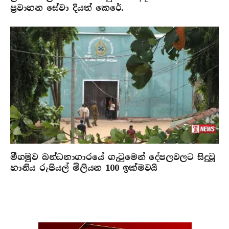
ප්‍රවාහන සේවා දියත් කෙරේ.
මීගමුව බන්ධනාගාරයේ ගැටුමෙන් දේපලවලට සිදුවූ
හානිය රුපියල් මිලියන 100 ඉක්මවයි