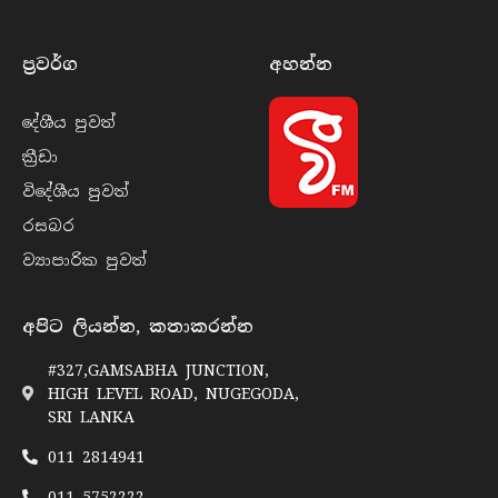
ප්‍රවර්​ග
අහන්​න
දේශීය පුව​ත්
ක්‍රී​ඩා
විදේශීය පුව​ත්
රසබ​ර
ව්‍යාපාරික පුව​ත්
අපිට ලියන්න, කතාකරන්න
#327,GAMSABHA JUNCTION,
HIGH LEVEL ROAD, NUGEGODA,
SRI LANKA
011 2814941
011 5752222