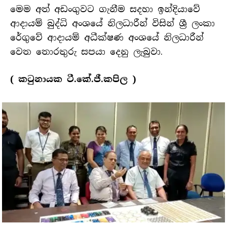
මෙම අත් අඩංගුවට ගැනීම සදහා ඉන්දියාවේ
ආදායම් බුද්ධි අංශයේ නිලධාරීන් විසින් ශ්‍රී ලංකා
රේගුවේ ආදායම් අධීක්ෂණ අංශයේ නිලධාරීන්
වෙත තොරතුරු සපයා දෙනු ලැබුවා.
( කටුනායක ටී.කේ.ජී.කපිල )