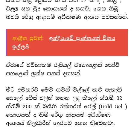
සකස් කළ ක්‍රෙඩිට් කාඩ් පත් 27 ක් ද , මාළ ,
වළලු සහ මුදු තොගයක් ද සගවා ගෙන තිබූ
බවයි රේගු ආදායම් අධීක්ෂණ අංශය පවසන්නේ.
ආශ්‍රීත පුවත්:
ඉන්දියාවේ ප්‍රාන්තයක් චීනය
ඉල්ලයි
ඒවායේ වටිනාකම රුපියල් එකොළොස් කෝටි
පහළොස් ලක්ෂ පනස් දහසක්.
මීට අමතරව මෙම ගමන් මල්ලේ කළු පැහැති
සෙලෝ ටේප් වලින් ඔතන ලද කිලෝ ග්රැම් 02
ග්රැම් 200 ක් බරැති රත්තරන් ජෙල් (Gold Gel )
තොගයක් ද තිබී රේගු ආදායම් අධීක්ෂණ
අංශයේ නිලධාරීන් භාරයට ගෙන තිබෙනවා.