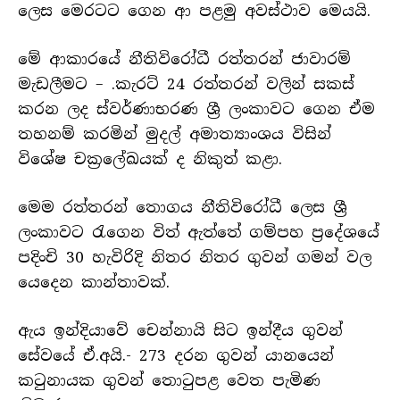
ලෙස මෙරටට ගෙන ආ පළමු අවස්ථාව මෙයයි.
මේ ආකාරයේ නීතිවිරෝධී රත්තරන් ජාවාරම්
මැඩලීමට – .කැරට් 24 රත්තරන් වලින් සකස්
කරන ලද ස්වර්ණාභරණ ශ්‍රී ලංකාවට ගෙන ඒම
තහනම් කරමින් මුදල් අමාත්‍යාංශය විසින්
විශේෂ චක්‍රලේඛයක් ද නිකුත් කළා.
මෙම රත්තරන් තොගය නීතිවිරෝධී ලෙස ශ්‍රී
ලංකාවට රැගෙන විත් ඇත්තේ ගම්පහ ප්‍රදේශයේ
පදිංචි 30 හැවිරිදි නිතර නිතර ගුවන් ගමන් වල
යෙදෙන කාන්තාවක්.
ඇය ඉන්දියාවේ චෙන්නායි සිට ඉන්දීය ගුවන්
සේවයේ ඒ.අයි.- 273 දරන ගුවන් යානයෙන්
කටුනායක ගුවන් තොටුපළ වෙත පැමිණ