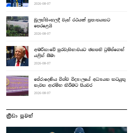
2026-08-07
බුලත්සිංහලදී වෑන් රථයක් ප්‍රපාතයකට
පෙරළෙයි
2026-08-07
අමරිකාවේ පුරවැසිභාවයට ජනපති ට්‍රම්ප්ගෙන්
යළිත් සීමා
2026-08-07
පේරාදෙණිය විශ්ව විද්‍යාලයේ අධ්‍යයන කටයුතු
නැවත ආරම්භ කිරීමට පියවර
2026-08-07
ක්‍රීඩා පුවත්