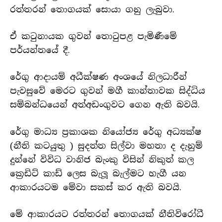
රත්තරන් තොගයක් සොයා ගනු ලැබුවා.
ඒ කටුනායක ගුවන් තොටුපළ පැමිණීමේ
පර්යන්තයේ දී.
රේගු ආදායම් අධීක්ෂණ අංශයේ නිලධාරීන්
පැවසුවේ මෙරට ගුවන් මගී කාන්තාවක සිද්ධිය
සම්බන්ධයෙන් අත්අඩංගුවට ගෙන ඇති බවයි.
රේගු මාධ්‍ය ප්‍රකාශක නියෝජ්‍ය රේගු අධ්‍යක්ෂ
(නීති කටයුතු ) සුදත්ත සිල්වා මහතා ද දැනුම්
දුන්නේ විවිධ වානිජ බැංකු විසින් නිකුත් කල
ක්‍රෙඩිට් කාඩ් ලෙස බැලූ බැල්මට හැගී යන
ආකාරයටම මේවා සකස් කර ඇති බවයි.
මේ ආකාරයට රත්තරන් තොගයක් නීතිවිරෝධී