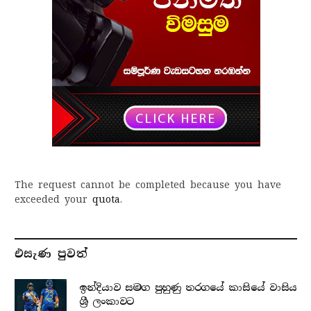
The request cannot be completed because you have
exceeded your
quota
.
එසැණ පුව​ත්
ඉන්දියාව සමග පුහුණු තරගයේ කාසියේ වාසිය
ශ්‍රී ලංකාවට