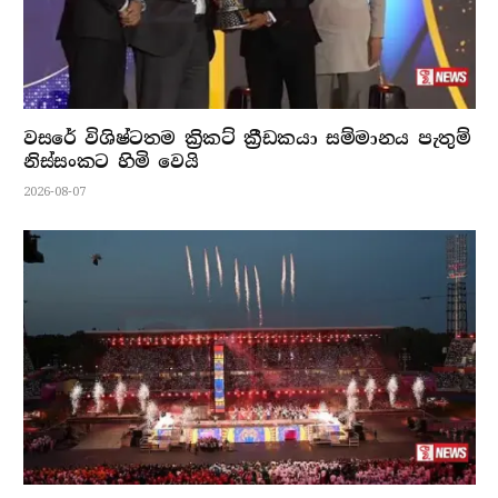
වසරේ විශිෂ්ටතම ක්‍රිකට් ක්‍රීඩකයා සම්මානය පැතුම්
නිස්සංකට හිමි වෙයි
2026-08-07