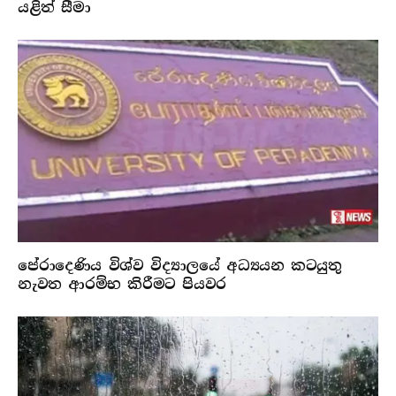
යළිත් සීමා
පේරාදෙණිය විශ්ව විද්‍යාලයේ අධ්‍යයන කටයුතු
නැවත ආරම්භ කිරීමට පියවර