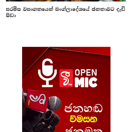
සරම්ප වසංගතයෙන් බංග්ලාදේශයේ ජනතාවට දැඩි
පිඩා