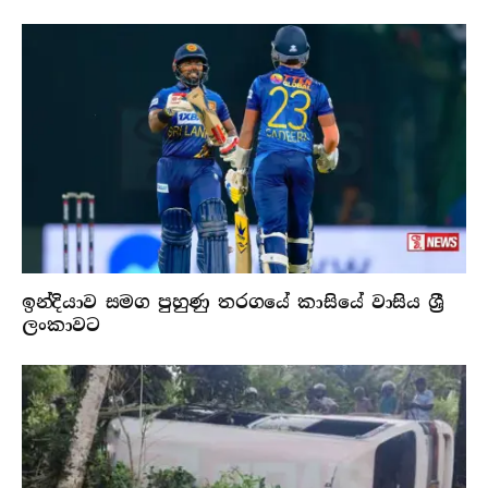
ඉන්දියාව සමග පුහුණු තරගයේ කාසියේ වාසිය ශ්‍රී
ලංකාවට