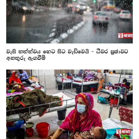
වැසි තත්ත්වය හෙට සිට වැඩිවෙයි – ධීවර ප්‍රජාවට
අනතුරු ඇගවීම්