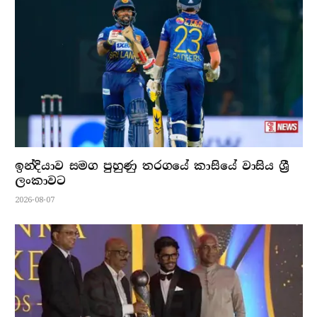
ඉන්දියාව සමග පුහුණු තරගයේ කාසියේ වාසිය ශ්‍රී
ලංකාවට
2026-08-07