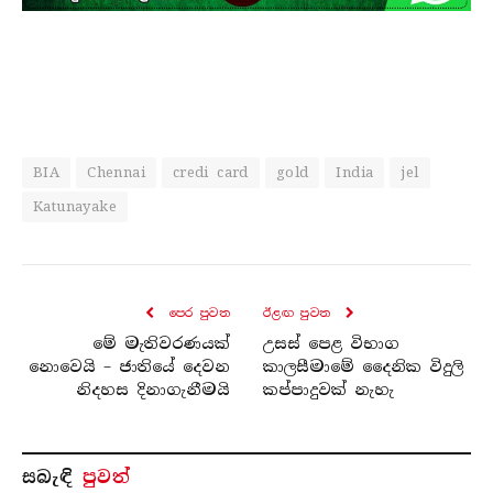
BIA
Chennai
credi card
gold
India
jel
Katunayake
පෙර පුව​ත
ඊළඟ පුව​ත
මේ මැතිවරණයක්
උසස් පෙළ විභාග
නොවෙයි – ජාතියේ දෙවන
කාලසීමාමේ දෛනික විදුලි
නිදහස දිනාගැනීමයි
කප්පාදුවක් නැහැ
සබැ​ඳි
පුවත්