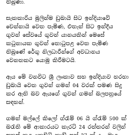
තිබුණා.
සැකකාරිය මුලින්ම ඩුබායි සිට ඉන්දියාවේ
චෙන්නායි වෙත පැමිණ, එතැන් සිට ඉන්දීය
ගුවන් සේවයේ ගුවන් යානයකින් මෙසේ
කටුනායක ගුවන් තොටුපළ වෙත පැමිණ
තිබුණේ රේගු නිලධාරීන්ගේ අවධානය
වෙනතකට යොමු කිරීමටයි.
ඇය මේ වනවිට ශ්‍රී ලංකාව සහ ඉන්දියාව හරහා
ඩුබායි වෙත ගුවන් ගමන් 04 වරක් පමණ සිදු
කර ඇති බව ඇයගේ ගුවන් ගමන් බලපත්‍රයේ
සඳහන්.
ගමන් මල්ලේ කිලෝ ග්රැම් 06 යි ග්රැම් 500 ක්
බරැති මේ ආකාරයට කැරට් 24 රත්තරන් වලින්