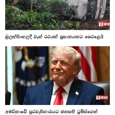
බුලත්සිංහලදී වෑන් රථයක් ප්‍රපාතයකට පෙරළෙයි
අමරිකාවේ පුරවැසිභාවයට ජනපති ට්‍රම්ප්ගෙන්