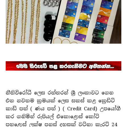
නීතිවිරෝධී ලෙස රත්තරන් ශ්‍රී ලංකාවට ගෙන
එන නවතම ක්‍රමයක් ලෙස සකස් කළ ක්‍රෙඩිට්
කාඩ් පත් ( ණය පත් ) ( Credit Card) උපයෝගී
කර ගනිමින් රුපියල් එකොළොස් කෝටි
පහළොස් ලක්ෂ පනස් දහසක් වටිනා කැරට් 24