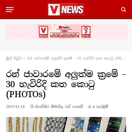
මුල් පිටු​ව
»
රන් ජාවාරමේ අලුත්ම ක්‍රමේ – 30 හැවිරිදි කත කොටු (PHOTOs)
රන් ජාවාරමේ අලුත්ම ක්‍රමේ –
30 හැවිරිදි කත කොටු
(PHOTOs)
2023-01-14
කියවීමට මිනිත්තු 2ක් ගතවේ.
4
නැරඹු​ම්