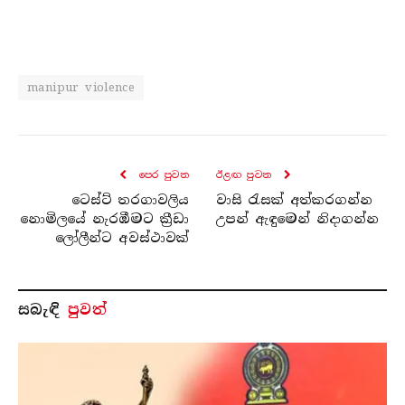
manipur violence
පෙර පුව​ත
ඊළඟ පුව​ත
ටෙස්ට් තරගාවලිය
වාසි රැසක් අත්කරගන්න
නොමිලයේ නැරඹීමට ක්‍රීඩා
උපන් ඇඳුමෙන් නිදාගන්න
ලෝලීන්ට අවස්ථාවක්
සබැ​ඳි
පුවත්