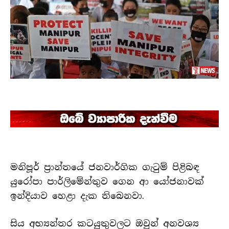
මනිපූර් ප්‍රාන්තයේ ජනවාර්ගික ගැටුම් පිළිබඳ
යුරෝපා පාර්ලිමේන්තුව ගෙන ආ යෝජනාවක්
ඉන්දියාව හෙළා දැක තිබෙනවා.
සිය අභ්‍යන්තර කටයුතුවලට ඔවුන් අනවශ්‍ය