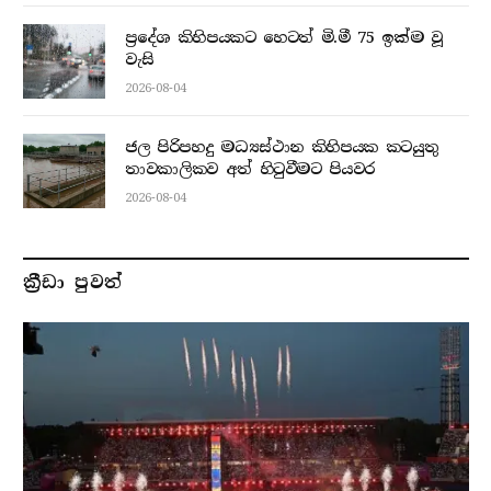
ප්‍රදේශ කිහිපයකට හෙටත් මි.මී 75 ඉක්ම වූ
වැසි
2026-08-04
ජල පිරිපහදු මධ්‍යස්ථාන කිහිපයක කටයුතු
තාවකාලිකව අත් හිටුවීමට පියවර
2026-08-04
ක්‍රීඩා පුවත්