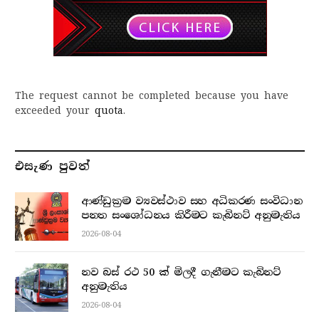
The request cannot be completed because you have
exceeded your
quota
.
එසැණ පුව​ත්
ආණ්ඩුක්‍රම ව්‍යවස්ථාව සහ අධිකරණ සංවිධාන
පනත සංශෝධනය කිරීමට කැබිනට් අනුමැතිය
2026-08-04
නව බස් රථ 50 ක් මිලදී ගැනීමට කැබිනට්
අනුමැතිය
2026-08-04