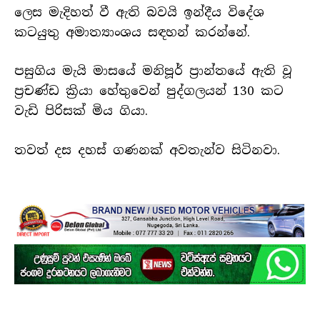
ලෙස මැදිහත් වී ඇති බවයි ඉන්දීය විදේශ
කටයුතු අමාත්‍යාංශය සඳහන් කරන්නේ.
පසුගිය මැයි මාසයේ මනිපූර් ප්‍රාන්තයේ ඇති වූ
ප්‍රචණ්ඩ ක්‍රියා හේතුවෙන් පුද්ගලයන් 130 කට
වැඩි පිරිසක් මිය ගියා.
තවත් දස දහස් ගණනක් අවතැන්ව සිටිනවා.