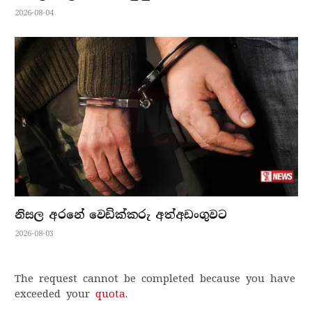
2026-08-04
නිසල අරනේ වෙඩික්කරු අත්අඩංගුවට
2026-08-03
The request cannot be completed because you have
exceeded your
quota
.