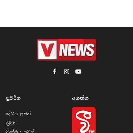
Facebook
Instagram
YouTube
ප්‍රවර්​ග
අහන්​න
දේශීය පුව​ත්
ක්‍රී​ඩා
විදේශීය පුව​ත්