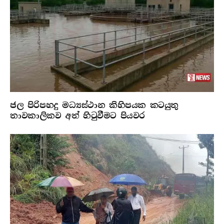
ජල පිරිපහදු මධ්‍යස්ථාන කිහිපයක කටයුතු
තාවකාලිකව අත් හිටුවීමට පියවර