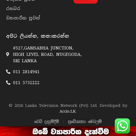
රසබ​ර
ව්‍යාපාරික පුව​ත්
අපිට ලියන්න, කතාකරන්න
#327,GAMSABHA JUNCTION,
HIGH LEVEL ROAD, NUGEGODA,
SRI LANKA
011 2814941
011 5752222
© 2026 Lanka Television Network (Pvt) Ltd. Developed by
Accio.LK
.
වෙබ් දැනුම්දීම්
ප්‍රවේශ්‍යතා මෙවලම්