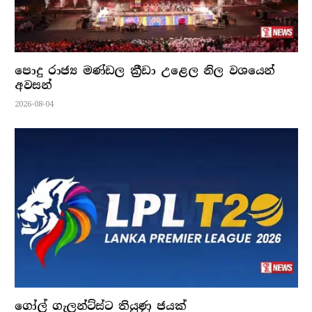
පොදු රාජ්‍ය මණ්ඩල ක්‍රීඩා උළෙල නිල වශයෙන්
අවසන්
2026-08-04
ගෝල් ගැලන්ට්ස්ට තියුණු ජයක්