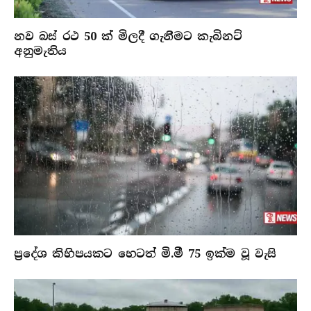
නව බස් රථ 50 ක් මිලදී ගැනීමට කැබිනට්
අනුමැතිය
ප්‍රදේශ කිහිපයකට හෙටත් මි.මී 75 ඉක්ම වූ වැසි