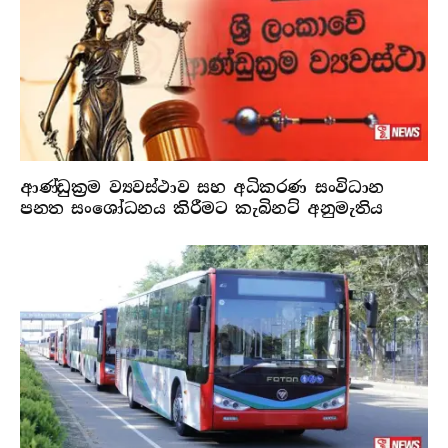
ආණ්ඩුක්‍රම ව්‍යවස්ථාව සහ අධිකරණ සංවිධාන
පනත සංශෝධනය කිරීමට කැබිනට් අනුමැතිය