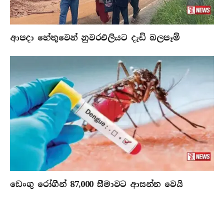
ආපදා හේතුවෙන් නුවරඑලියට දැඩි බලපෑම්
ඩෙංගු රෝගීන් 87,000 සීමාවට ආසන්න වෙයි