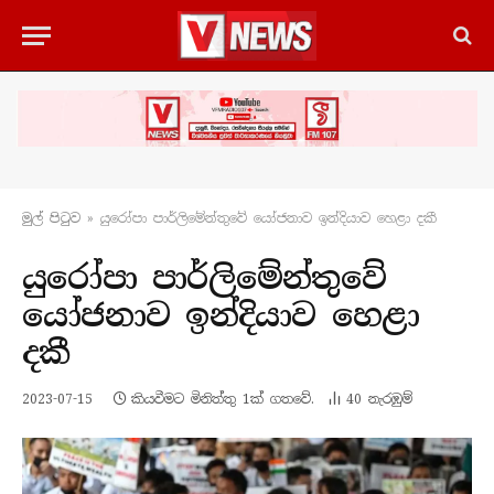
මුල් පිටු​ව
»
යුරෝපා පාර්ලිමේන්තුවේ ‌යෝජනාව ඉන්දියාව හෙළා දකී
යුරෝපා පාර්ලිමේන්තුවේ
‌යෝජනාව ඉන්දියාව හෙළා
දකී
2023-07-15
කියවීමට මිනිත්තු 1ක් ගතවේ.
40
නැරඹු​ම්