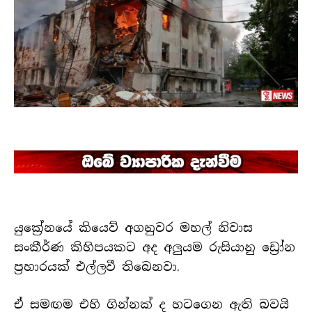
යුක්‍රේනයේ කියෙව් අගනුවර මහල් නිවාස
සංකීර්ණ කිහිපයකට අද අලුයම රුසියානු ඩ්‍රෝන
ප්‍රහාරයක් එල්ලවී තිබෙනවා.
ඒ සමඟම එහි ගින්නක් ද හටගෙන ඇති බවයි