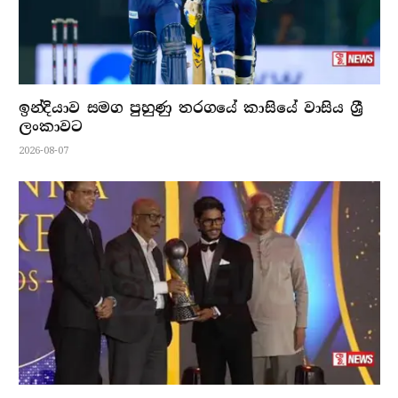
ඉන්දියාව සමග පුහුණු තරගයේ කාසියේ වාසිය ශ්‍රී
ලංකාවට
2026-08-07