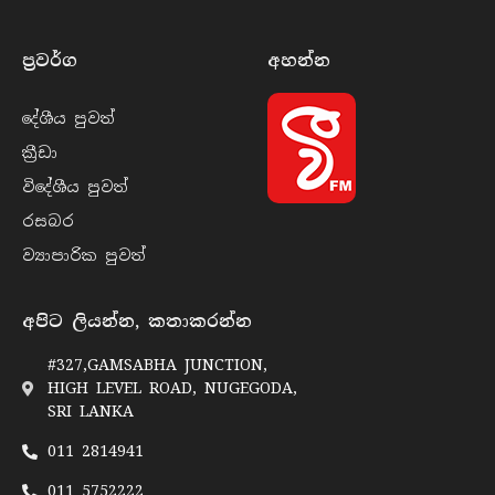
ප්‍රවර්​ග
අහන්​න
දේශීය පුව​ත්
ක්‍රී​ඩා
විදේශීය පුව​ත්
රසබ​ර
ව්‍යාපාරික පුව​ත්
අපිට ලියන්න, කතාකරන්න
#327,GAMSABHA JUNCTION,
HIGH LEVEL ROAD, NUGEGODA,
SRI LANKA
011 2814941
011 5752222