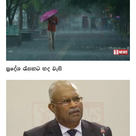
ප්‍රදේශ රැසකට තද වැසි