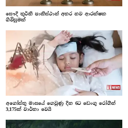
සෞදි තුර්කි පාකිස්ථාන් අතර නව ආරක්ෂක
ගිවිසුමක්
අගෝස්තු මාසයේ ගෙවුණු දින 6ට ඩෙංගු රෝගීන්
3,175ක් වාර්තා වෙයි