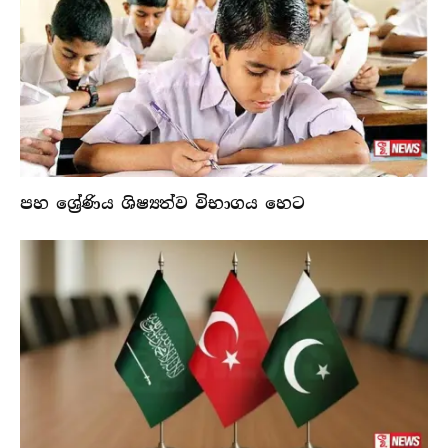
පහ ශ්‍රේණිය ශිෂ්‍යත්ව විභාගය හෙට