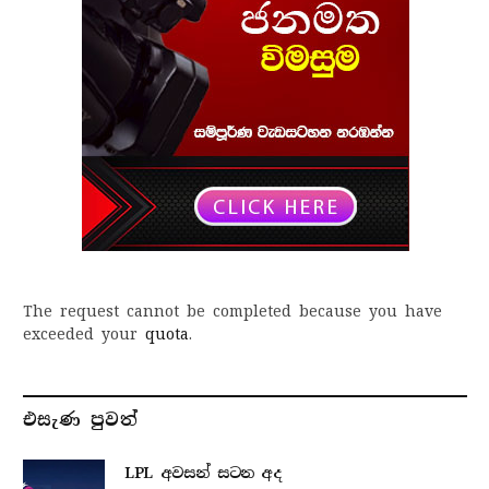
The request cannot be completed because you have
exceeded your
quota
.
එසැණ පුව​ත්
LPL අවසන් සටන අද