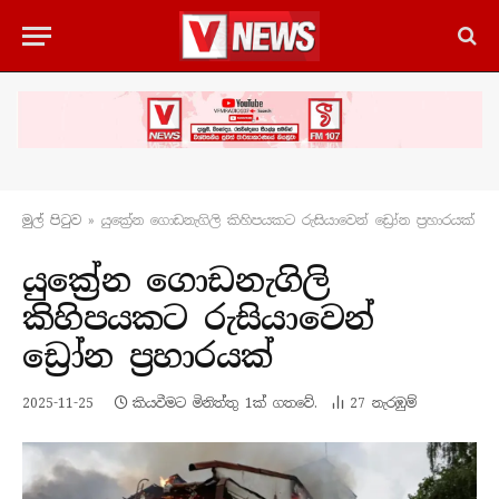
මුල් පිටු​ව
»
යුක්‍රේන ගොඩනැගිලි කිහිපයකට රුසියාවෙන් ඩ්‍රෝන ප්‍රහාරයක්
යුක්‍රේන ගොඩනැගිලි
කිහිපයකට රුසියාවෙන්
ඩ්‍රෝන ප්‍රහාරයක්
2025-11-25
කියවීමට මිනිත්තු 1ක් ගතවේ.
27
නැරඹු​ම්