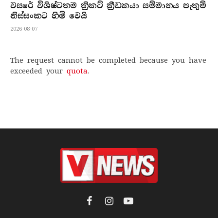
වසරේ විශිෂ්ටතම ක්‍රිකට් ක්‍රීඩකයා සම්මානය පැතුම්
නිස්සංකට හිමි වෙයි
2026-08-07
The request cannot be completed because you have
exceeded your
quota
.
Facebook
Instagram
YouTube