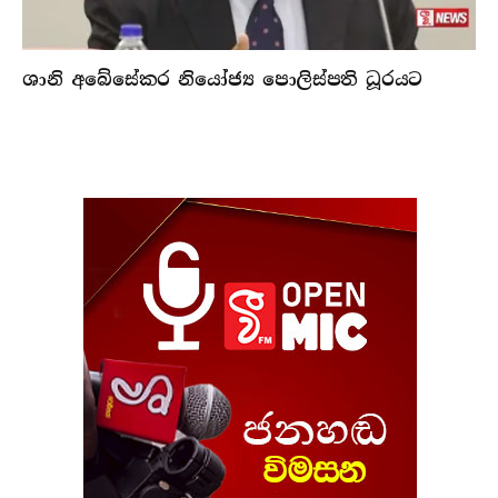
ශානි අබේසේකර නියෝජ්‍ය පොලිස්පති ධූරයට