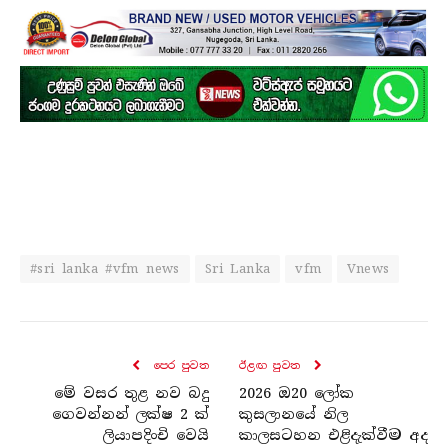
#sri lanka #vfm news
Sri Lanka
vfm
Vnews
පෙර පුව​ත
ඊළඟ පුව​ත
මේ වසර තුළ නව බදු
2026 ඔ20 ලෝක
ගෙවන්නන් ලක්ෂ 2 ක්
කුසලානයේ නිල
ලියාපදිංචි වෙයි
කාලසටහන එළිදැක්වීම අද