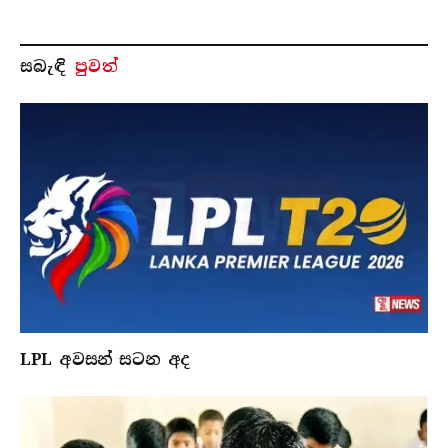
සබැ​ඳි
පුවත්
LPL අවසන් සටන අද