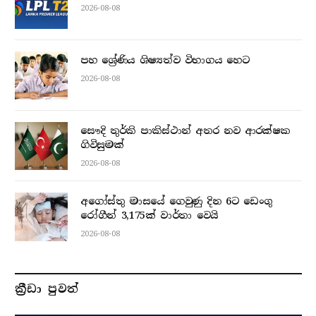
2026-08-08
පහ ශ්‍රේණිය ශිෂ්‍යත්ව විභාගය හෙට
2026-08-08
සෞදි තුර්කි පාකිස්ථාන් අතර නව ආරක්ෂක
ගිවිසුමක්
2026-08-08
අගෝස්තු මාසයේ ගෙවුණු දින 6ට ඩෙංගු
රෝගීන් 3,175ක් වාර්තා වෙයි
2026-08-08
ක්‍රීඩා පුවත්