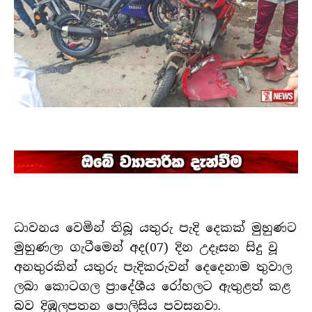
ධාවනය වෙමින් තිබූ යතුරු පැදි දෙකක් මුහුණට
මුහුණලා ගැටීමෙන් අද(07) දින උදෑසන සිදු වූ
අනතුරකින් යතුරු පැදිකරුවන් දෙදෙනාම තුවාල
ලබා කොටගල ප්‍රාදේශීය රෝහලට ඇතුළත් කළ
බව දිඹුලපතන පොලිසිය පවසනවා.