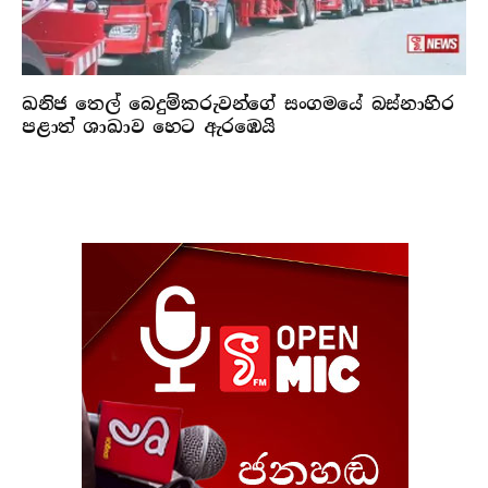
ඛනිජ තෙල් බෙදුම්කරුවන්ගේ සංගමයේ බස්නාහිර
පළාත් ශාඛාව හෙට ඇරඹෙයි