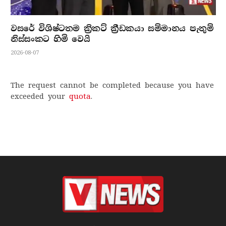
වසරේ විශිෂ්ටතම ක්‍රිකට් ක්‍රීඩකයා සම්මානය පැතුම්
නිස්සංකට හිමි වෙයි
2026-08-07
The request cannot be completed because you have
exceeded your
quota
.