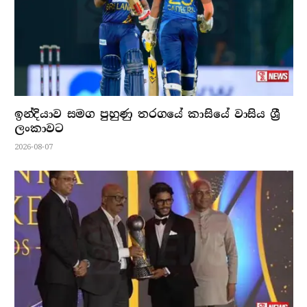
ඉන්දියාව සමග පුහුණු තරගයේ කාසියේ වාසිය ශ්‍රී
ලංකාවට
2026-08-07