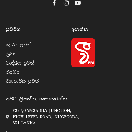
Facebook
Instagram
YouTube
ප්‍රවර්​ග
අහන්​න
දේශීය පුව​ත්
ක්‍රී​ඩා
විදේශීය පුව​ත්
රසබ​ර
ව්‍යාපාරික පුව​ත්
අපිට ලියන්න, කතාකරන්න
#327,GAMSABHA JUNCTION,
HIGH LEVEL ROAD, NUGEGODA,
SRI LANKA