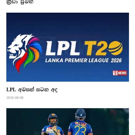
ක්‍රීඩා පුවත්
LPL අවසන් සටන අද
2026-08-08