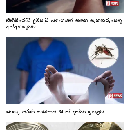
නීතිවිරෝධී දුම්වැටි තොගයක් සමඟ සැකකරුවෙකු
අත්අඩංගුවට
ඩෙංගු මරණ සංඛ්‍යාව 64 ක් දක්වා ඉහළට