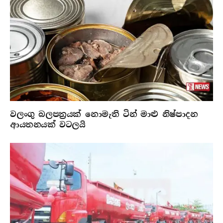
වලංගු බලපත්‍රයක් නොමැති ටින් මාළු නිෂ්පාදන
ආයතනයක් වටලයි