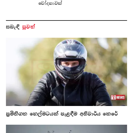
චෝදනාවක්
සබැ​ඳි
පුවත්
ප්‍රමිතිගත හෙල්මටයක් පැළඳීම අනිවාර්ය කෙරේ