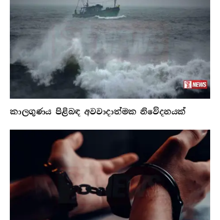
කාලගුණය පිළිබඳ අවවාදාත්මක නිවේදනයක්