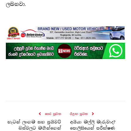
ලබනවා.
පෙර පුව​ත
ඊළඟ පුව​ත
හැටන් ලංගම සහ ප්‍රයිවට්
අයියා මල්ලි මැරුවාද?
බස්වලට මගීන්ගෙන්
පොලිසියෙන් පරීක්ෂණ