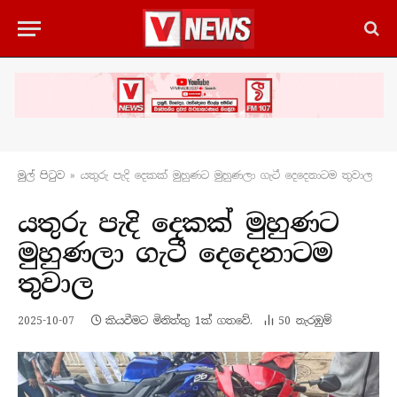
මුල් පිටු​ව
»
යතුරු පැදි දෙකක් මුහුණට මුහුණලා ගැටී දෙදෙනාටම තුවාල
යතුරු පැදි දෙකක් මුහුණට
මුහුණලා ගැටී දෙදෙනාටම
තුවාල
2025-10-07
කියවීමට මිනිත්තු 1ක් ගතවේ.
50
නැරඹු​ම්