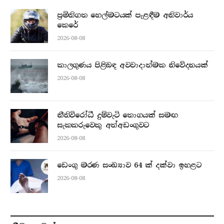
ප්‍රමිතිගත හෙල්මටයක් පැළඳීම අනිවාර්ය
කෙරේ
2026-08-08
කාලගුණය පිළිබඳ අවවාදාත්මක නිවේදනයක්
2026-08-08
නීතිවිරෝධී දුම්වැටි තොගයක් සමඟ
සැකකරුවෙකු අත්අඩංගුවට
2026-08-08
ඩෙංගු මරණ සංඛ්‍යාව 64 ක් දක්වා ඉහළට
2026-08-08