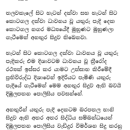
තලවකැලේ සිට හැටන් දක්වා සහ හැටන් සිට
කොටගල දක්වා ධාවනය වූ යතුරු පැදි දෙක
කොටගල නගර මධ්‍යයේදී මුහුණට මුහුණලා
ගැටීමෙන් අනතුර සිදුව තිබෙනවා.
හැටන් සිට කොටගල දක්වා ධාවනය වූ යතුරු
පැදිකරු එම දිශාවටම ධාවනය වූ ත්‍රීරෝද
රථ්‍යක් ඉස්සර කර යාමට උත්සාහ කිරීමේදී
ප්‍රතිවිරුද්ධ දිශාවෙන් ඉදිරියට පැමිණි යතුරු
පැදියේ ගැටීමෙන් මෙම අනතුර සිදුව ඇති බවයි
දිඹුලපතන පොලිසිය පවසන්නේ.
අනතුරින් යතුරු පැදි දෙකටම බරපතල හානි
සිදුව ඇති අතර අතර සිද්ධිය සම්බන්ධයෙන්
දිඹුලපතන පොලිසිය වැඩිදුර විමර්ශන සිදු කරනු