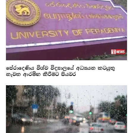
පේරාදෙණිය විශ්ව විද්‍යාලයේ අධ්‍යයන කටයුතු
නැවත ආරම්භ කිරීමට පියවර