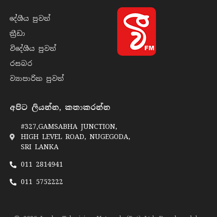
දේශීය පුව​ත්
ක්‍රී​ඩා
විදේශීය පුව​ත්
රසබ​ර
ව්‍යාපාරික පුව​ත්
අපිට ලියන්න, කතාකරන්න
#327,GAMSABHA JUNCTION,
HIGH LEVEL ROAD, NUGEGODA,
SRI LANKA
011 2814941
011 5752222