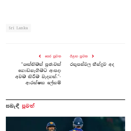
Sri Lanka
පෙර පුව​ත
ඊළඟ පුව​ත
“ශක්තිමත් ප්‍රජාවක්
රතුපස්වල තීන්දුව අද
ගොඩනැගීමට ආපදා
අවම කිරීම වැදගත්.”-
ආරක්ෂක ලේකම්
සබැ​ඳි
පුවත්