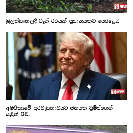
බුලත්සිංහලදී වෑන් රථයක් ප්‍රපාතයකට පෙරළෙයි
අමරිකාවේ පුරවැසිභාවයට ජනපති ට්‍රම්ප්ගෙන්
යළිත් සීමා