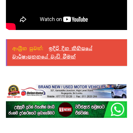
ආශ්‍රීත පුවත්:
ඉදිරි දින කිහිපයේ
වාර්ෂාපතනයේ වැඩි වීමක්