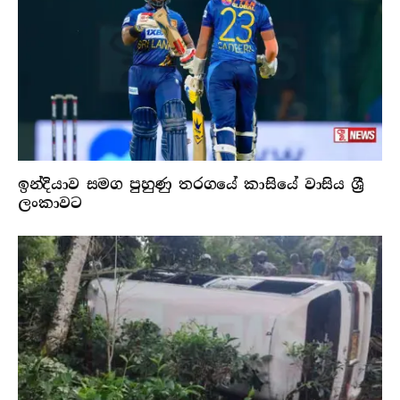
ඉන්දියාව සමග පුහුණු තරගයේ කාසියේ වාසිය ශ්‍රී
ලංකාවට