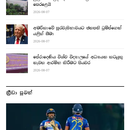
පෙරළෙයි
2026-08-07
අමරිකාවේ පුරවැසිභාවයට ජනපති ට්‍රම්ප්ගෙන්
යළිත් සීමා
2026-08-07
පේරාදෙණිය විශ්ව විද්‍යාලයේ අධ්‍යයන කටයුතු
නැවත ආරම්භ කිරීමට පියවර
2026-08-07
ක්‍රීඩා පුවත්