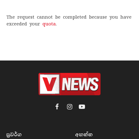
The request cannot be completed because you have
exceeded your
quota
.
Facebook
Instagram
YouTube
ප්‍රවර්​ග
අහන්​න