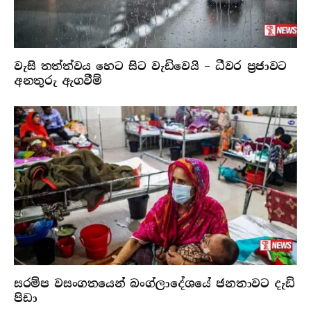
වැසි තත්ත්වය හෙට සිට වැඩිවෙයි – ධීවර ප්‍රජාවට
අනතුරු ඇගවීම්
සරම්ප වසංගතයෙන් බංග්ලාදේශයේ ජනතාවට දැඩි
පිඩා