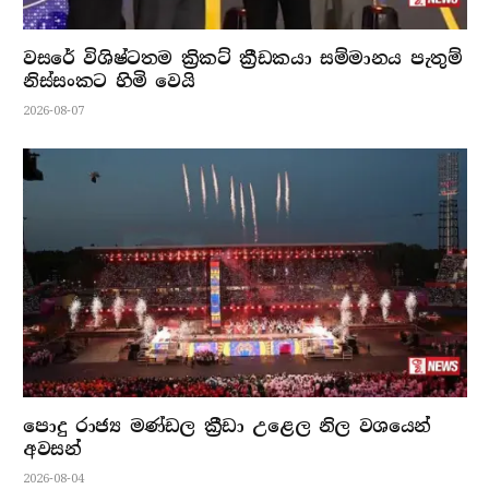
වසරේ විශිෂ්ටතම ක්‍රිකට් ක්‍රීඩකයා සම්මානය පැතුම්
නිස්සංකට හිමි වෙයි
2026-08-07
පොදු රාජ්‍ය මණ්ඩල ක්‍රීඩා උළෙල නිල වශයෙන්
අවසන්
2026-08-04