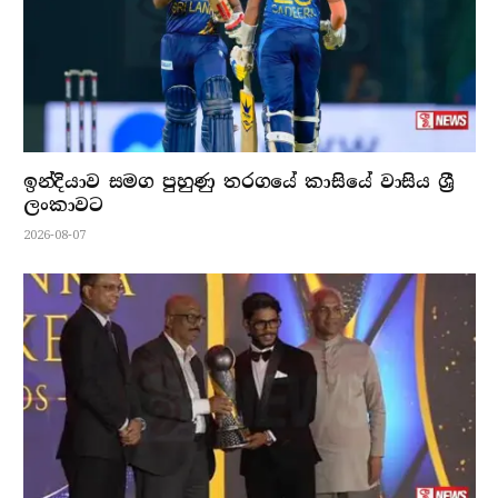
ඉන්දියාව සමග පුහුණු තරගයේ කාසියේ වාසිය ශ්‍රී
ලංකාවට
2026-08-07