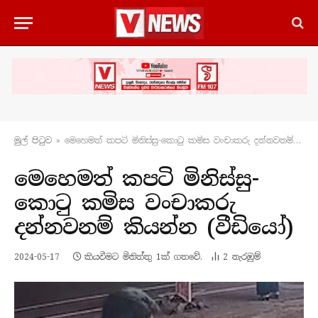
මුල් පිටු​ව
»
මෙහෙමත් කපටි මිනිස්සු-කොටු කමිස වංචාකරු දන්නවනම් කියන්න (වීඩියෝ)
මෙහෙමත් කපටි මිනිස්සු-
කොටු කමිස වංචාකරු
දන්නවනම් කියන්න (වීඩියෝ)
2024-05-17
කියවීමට මිනිත්තු 1ක් ගතවේ.
2
නැරඹු​ම්