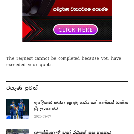
The request cannot be completed because you have
exceeded your
quota
.
එසැණ පුව​ත්
ඉන්දියාව සමග පුහුණු තරගයේ කාසියේ වාසිය
ශ්‍රී ලංකාවට
2026-08-07
බුලත්සිංහලදී වෑන් රථයක් ප්‍රපාතයකට