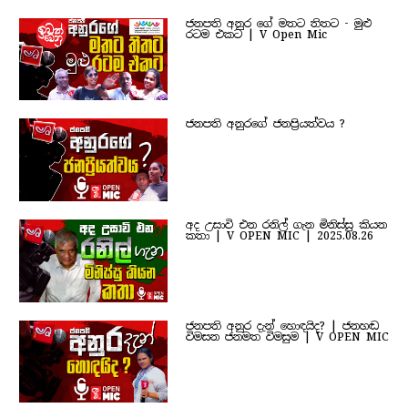
ජනපති අනුර ගේ මතට තිතට - මුළු
රටම එකට | V Open Mic
ජනපති අනුරගේ ජනප්‍රියත්වය ?
අද උසාවි එන රනිල් ගැන මිනිස්සු කියන
කතා | V OPEN MIC | 2025.08.26
ජනපති අනුර දැන් හොඳයිද? | ජනහඬ
විමසන ජනමත විමසුම | V OPEN MIC