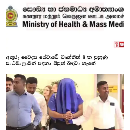
අතුරු වෛද්‍ය සේවාවේ වෘත්තීන් 8 ක පුහුණු
පාඨමාලාවන් සඳහා සිසුන් බඳවා ගැනේ