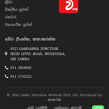
ක්‍රී​ඩා
විදේශීය පුව​ත්
රසබ​ර
ව්‍යාපාරික පුව​ත්
අපිට ලියන්න, කතාකරන්න
#327,GAMSABHA JUNCTION,
HIGH LEVEL ROAD, NUGEGODA,
SRI LANKA
011 2814941
011 5752222
© 2026 Lanka Television Network (Pvt) Ltd. Developed by
Accio.LK
.
වෙබ් දැනුම්දීම්
ප්‍රවේශ්‍යතා මෙවලම්