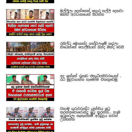
මල්ලිලා දෙන්නෙක් හොර සල්ලි දෙනවා
ඔබත් අවධානයෙන් සිටින්න
රනිල්ට මොකක්ද හත්වලාමේ කරලා
තියෙන්නේ පොලිසියත් අන්ද මන්ද වෙයි
අද ඉන්නේ රූකඩ ජනාධිපතිවරයෙක් ,
රට මුදවාගන්න හැමෝම එකතුවෙමු
වහාම ගුරුවරුන්ට යුක්තිය ඉටු
කරන්නපොරොන්දු ඉටු කරන්න... තාම
ඉටුකරලා නෑනැත්නම් අර්බුදය තවත්
උත්සන්න