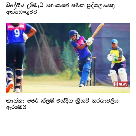
විදේශීය දුම්වැටි තොගයක් සමඟ පුද්ගලයෙකු
අත්අඩංගුවට
කාන්තා මජර් ක්ලබ් එක්දින ක්‍රිකට් තරගාවලිය
ඇරඹෙයි