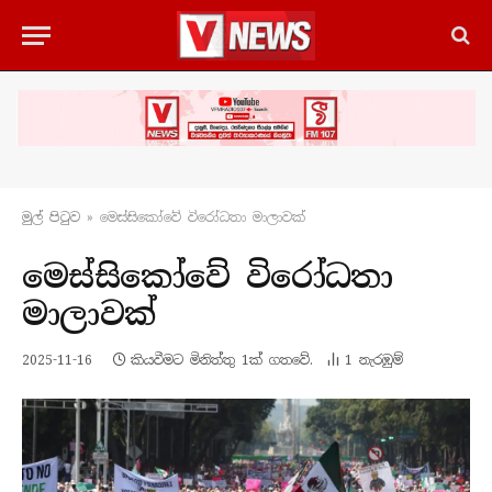
මුල් පිටු​ව
»
මෙස්සිකෝවේ විරෝධතා මාලාවක්
මෙස්සිකෝවේ විරෝධතා
මාලාවක්
2025-11-16
කියවීමට මිනිත්තු 1ක් ගතවේ.
1
නැරඹු​ම්