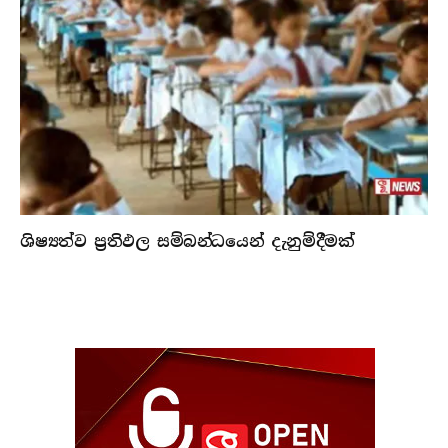
ශිෂ්‍යත්ව ප්‍රතිඵල සම්බන්ධයෙන් දැනුම්දීමක්