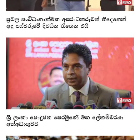
ප්‍රබල සංවිධානාත්මක අපරාධකරුවන් තිදෙනෙක්
අද පස්වරුවේ දිවයින රැගෙන එයි
ශ්‍රී ලංකා පොදුජන පෙරමුණේ මහ ලේකම්වරයා
අත්අඩංගුවට