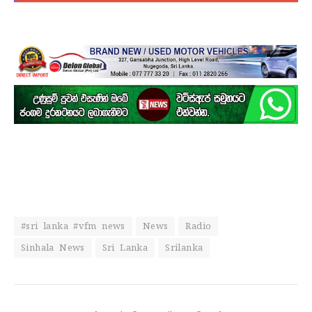
#sri lanka #vfm news
News
Radio
Sinhala News
Sri Lanka
Srilanka