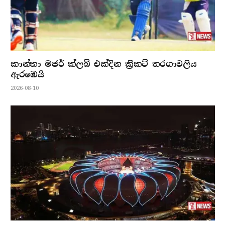
කාන්තා මජර් ක්ලබ් එක්දින ක්‍රිකට් තරගාවලිය
ඇරඹෙයි
2026-08-10