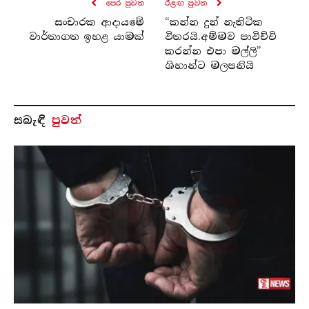
පෙර පුව​ත
ඊළඟ පුව​ත
සංචාරක ආදායමේ
“කන්න දුන් නැතිටික
වාර්තාගත ඉහළ යාමක්
විතරයි.අම්මව පාවිච්චි
කරන්න එපා මල්ලි”
ශිහාන්ට මලපනියි
සබැ​ඳි
පුවත්