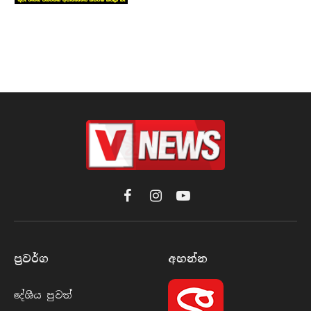
Facebook
Instagram
YouTube
ප්‍රවර්​ග
අහන්​න
දේශීය පුව​ත්