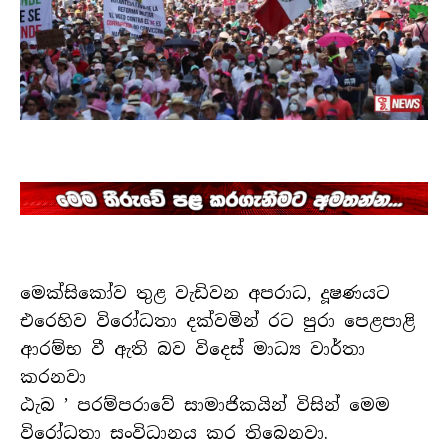
මෙක්සිකෝව තුළ වැඩිවන අපරාධ, දූෂණයට
එරෙහිව විරෝධතා දක්වමින් රට පුරා පෙළපාළි
ආරම්භ වී ඇති බව විදෙස් මාධ්‍ය වාර්තා
කරනවා
ඨැබ ’ පරම්පරාවේ සාමාජිකයින් විසින් මෙම
විරෝධතා සංවිධානය කර තිබෙනවා.