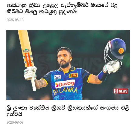
ආසියානු ක්‍රීඩා උළෙල සැප්තැම්බර් මාසයේ සිදු
කිරීමට සියලු කටයුතු සූදානම්
2026-08-10
ශ්‍රි ලංකා වෘත්තිය ක්‍රිකට් ක්‍රිඩකයන්ගේ සංගමය එළි
දක්වයි
2026-08-09