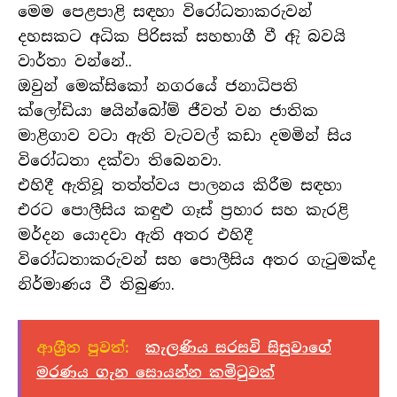
මෙම පෙළපාළි සඳහා විරෝධතාකරුවන්
දහසකට අධික පිරිසක් සහභාගී වී ඇි බවයි
වාර්තා වන්නේ..
ඔවුන් මෙක්සිකෝ නගරයේ ජනාධිපති
ක්ලෝඩියා ෂයින්බෝම් ජීවත් වන ජාතික
මාළිගාව වටා ඇති වැටවල් කඩා දමමින් සිය
විරෝධතා දක්වා තිබෙනවා.
එහිදී ඇතිවූ තත්ත්වය පාලනය කිරීම සඳහා
එරට පොලීසිය කඳුළු ගෑස් ප්‍රහාර සහ කැරළි
මර්දන යොදවා ඇති අතර එහිදී
විරෝධතාකරුවන් සහ පොලීසිය අතර ගැටුමක්ද
නිර්මාණය වී තිබුණා.
ආශ්‍රීත පුවත්:
කැලණිය සරසවි සිසුවාගේ
මරණය ගැන සොයන්න කමිටුවක්