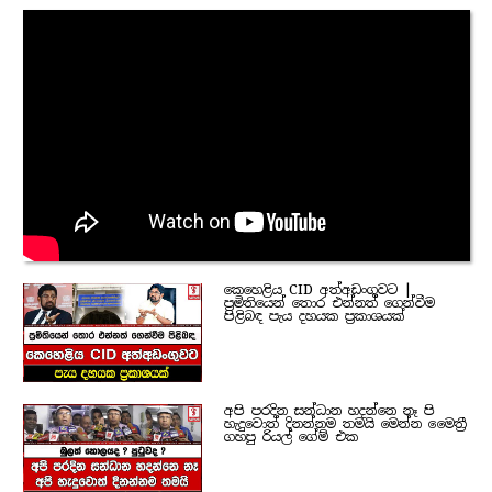
කෙහෙළිය CID අත්අඩංගුවට |
ප්‍රමිතියෙන් තොර එන්නත් ගෙන්වීම
පිළිබඳ පැය දහයක ප්‍රකාශයක්
අපි පරදින සන්ධාන හදන්නෙ නෑ පි
හැදුවොත් දිනන්නම තමයි මෙන්න මෛත්‍රී
ගහපු රියල් ගේම් එක