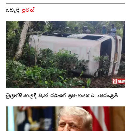
සබැ​ඳි
පුවත්
බුලත්සිංහලදී වෑන් රථයක් ප්‍රපාතයකට පෙරළෙයි