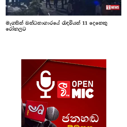
මැගසින් බන්ධනාගාරයේ රැඳවියන් 11 දෙනෙකු
රෝහලට