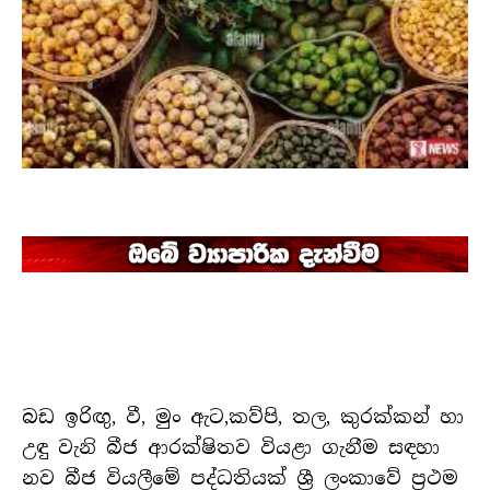
බඩ ඉරිඟු, වී, මුං ඇට,කව්පි, තල, කුරක්කන් හා
උඳු වැනි බීජ ආරක්ෂිතව වියළා ගැනීම සඳහා
නව බීජ වියලීමේ පද්ධතියක් ශ්‍රී ලංකාවේ ප්‍රථම