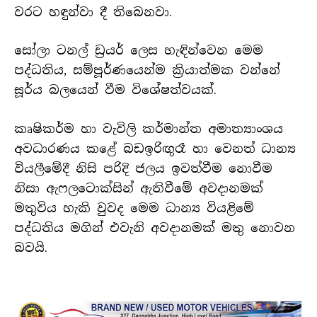
වරට හඳුන්වා දී තිබෙනවා.
සෝලා ටනල් ඩ්‍රයර් ලෙස හැඳින්වෙන මෙම
පද්ධතිය, සම්පූර්ණයෙන්ම ක්‍රියාත්මක වන්නේ
සූර්ය බලයෙන් වීම විශේෂත්වයක්.
කෘෂිකර්ම හා වැවිලි කර්මාන්ත අමාත්‍යාංශය
අවධාරණය කළේ බඩඉරිඟුරෑ හා වෙනත් ධාන්‍ය
වියලීමේදී නිසි පරිදි ජලය ඉවත්වීම නොවීම
නිසා ඇෆලටොක්සින් ඇතිවීමේ අවදානමක්
මතුවිය හැකි වුවද මෙම ධාන්‍ය වියළිමේ
පද්ධතිය මගින් එවැනි අවදානමක් මතු නොවන
බවයි.