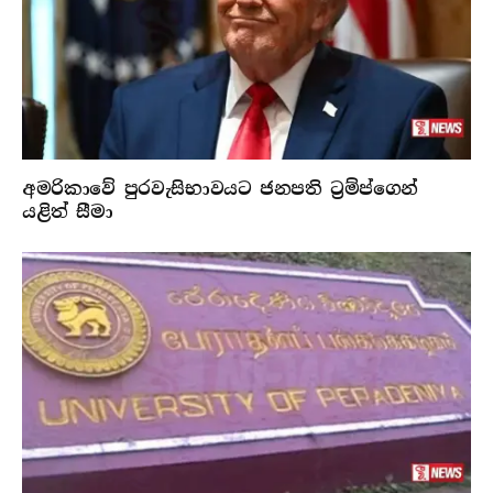
අමරිකාවේ පුරවැසිභාවයට ජනපති ට්‍රම්ප්ගෙන්
යළිත් සීමා