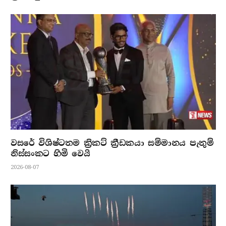
වසරේ විශිෂ්ටතම ක්‍රිකට් ක්‍රීඩකයා සම්මානය පැතුම්
නිස්සංකට හිමි වෙයි
2026-08-07