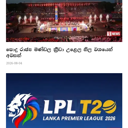
පොදු රාජ්‍ය මණ්ඩල ක්‍රීඩා උළෙල නිල වශයෙන්
අවසන්
2026-08-04