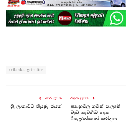
srilankaagricultre
පෙර පුව​ත
ඊළඟ පුව​ත
ශ්‍රී ලංකාවට තියුණු ජයක්
කොහුවල ගුවන් පාලමේ
වැඩ නැවතීම ගැන
රියැදුරන්ගෙන් චෝදනා