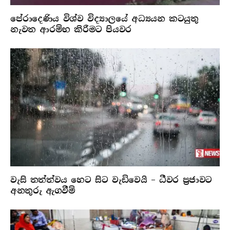
පේරාදෙණිය විශ්ව විද්‍යාලයේ අධ්‍යයන කටයුතු
නැවත ආරම්භ කිරීමට පියවර
වැසි තත්ත්වය හෙට සිට වැඩිවෙයි – ධීවර ප්‍රජාවට
අනතුරු ඇගවීම්