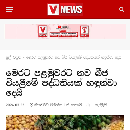
මුල් පිටු​ව
»
මෙරට පළමුවරට නව බීජ වියළීමේ පද්ධතියක් හඳුන්වා දෙයි
මෙරට පළමුවරට නව බීජ
වියළීමේ පද්ධතියක් හඳුන්වා
දෙයි
2024-03-25
කියවීමට මිනිත්තු 1ක් ගතවේ.
1
නැරඹු​ම්