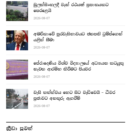
බුලත්සිංහලදී වෑන් රථයක් ප්‍රපාතයකට
පෙරළෙයි
2026-08-07
අමරිකාවේ පුරවැසිභාවයට ජනපති ට්‍රම්ප්ගෙන්
යළිත් සීමා
2026-08-07
පේරාදෙණිය විශ්ව විද්‍යාලයේ අධ්‍යයන කටයුතු
නැවත ආරම්භ කිරීමට පියවර
2026-08-07
වැසි තත්ත්වය හෙට සිට වැඩිවෙයි – ධීවර
ප්‍රජාවට අනතුරු ඇගවීම්
2026-08-07
ක්‍රීඩා පුවත්