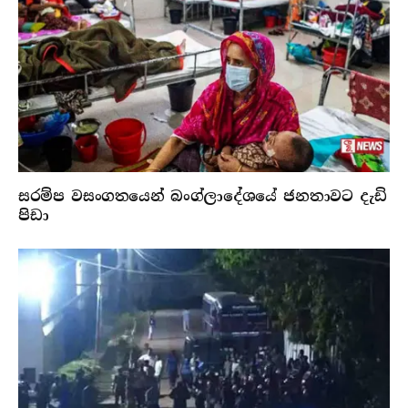
සරම්ප වසංගතයෙන් බංග්ලාදේශයේ ජනතාවට දැඩි
පිඩා