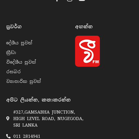
Facebook
Instagram
YouTube
ප්‍රවර්​ග
අහන්​න
දේශීය පුව​ත්
ක්‍රී​ඩා
විදේශීය පුව​ත්
රසබ​ර
ව්‍යාපාරික පුව​ත්
අපිට ලියන්න, කතාකරන්න
#327,GAMSABHA JUNCTION,
HIGH LEVEL ROAD, NUGEGODA,
SRI LANKA
011 2814941