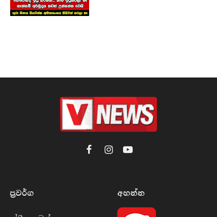
Facebook
Instagram
YouTube
ප්‍රවර්​ග
අහන්​න