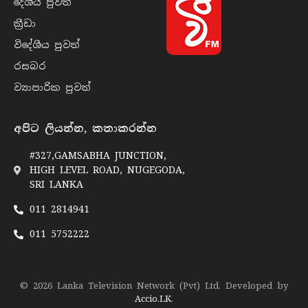
දේශීය පුව​ත්
ක්‍රී​ඩා
විදේශීය පුව​ත්
රසබ​ර
ව්‍යාපාරික පුව​ත්
අපිට ලියන්න, කතාකරන්න
#327,GAMSABHA JUNCTION,
HIGH LEVEL ROAD, NUGEGODA,
SRI LANKA
011 2814941
011 5752222
© 2026 Lanka Television Network (Pvt) Ltd. Developed by
Accio.LK
.