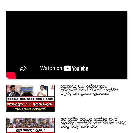
කෙහෙළිය CID අත්අඩංගුවට |
ප්‍රමිතියෙන් තොර එන්නත් ගෙන්වීම
පිළිබඳ පැය දහයක ප්‍රකාශයක්
අපි පරදින සන්ධාන හදන්නෙ නෑ පි
හැදුවොත් දිනන්නම තමයි මෙන්න මෛත්‍රී
ගහපු රියල් ගේම් එක