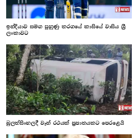
ඉන්දියාව සමග පුහුණු තරගයේ කාසියේ වාසිය ශ්‍රී
ලංකාවට
බුලත්සිංහලදී වෑන් රථයක් ප්‍රපාතයකට පෙරළෙයි