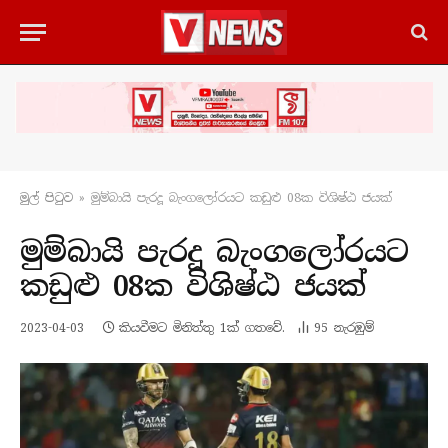
මුල් පිටු​ව
»
මුම්බායි පැරදූ බැංගලෝරයට කඩුළු 08ක විශිෂ්ඨ ජයක්
මුම්බායි පැරදූ බැංගලෝරයට
කඩුළු 08ක විශිෂ්ඨ ජයක්
2023-04-03
කියවීමට මිනිත්තු 1ක් ගතවේ.
95
නැරඹු​ම්