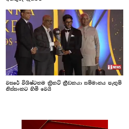
වසරේ විශිෂ්ටතම ක්‍රිකට් ක්‍රීඩකයා සම්මානය පැතුම්
නිස්සංකට හිමි වෙයි