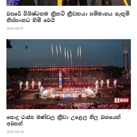
වසරේ විශිෂ්ටතම ක්‍රිකට් ක්‍රීඩකයා සම්මානය පැතුම්
නිස්සංකට හිමි වෙයි
2026-08-07
පොදු රාජ්‍ය මණ්ඩල ක්‍රීඩා උළෙල නිල වශයෙන්
අවසන්
2026-08-04