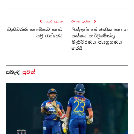
පෙර පුව​ත
ඊළඟ පුව​ත
මැතිවරණ කොමිසම හෙට
ෆින්ලන්තයේ ජාතික සභාග
යළි රැස්වෙයි
පක්ෂය පාර්ලිමේන්තු
මැතිවරණය ජයග්‍රහණය
කරයි
සබැ​ඳි
පුවත්