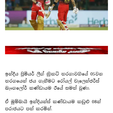
ඉන්දීය ප්‍රිමියර් ලීග් ක්‍රිකට් තරගාවගියේ 05වන
තරගයෙන් ජය ගැනීමට රෝයල් චැලෙන්ජර්ස්
බැංගලෝර් කණ්ඩායම ඊයේ සමත් වුණා.
ඒ මුම්බායි ඉන්දියන්ස් කණ්ඩායම කඩුළු 08න්
පරාජයට පත් කරමින්.