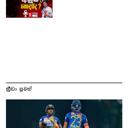
ක්‍රීඩා පුවත්