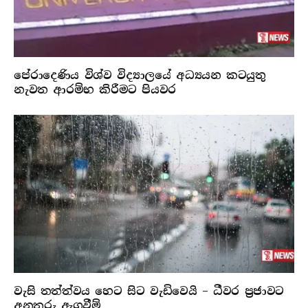
පේරාදෙණිය විශ්ව විද්‍යාලයේ අධ්‍යයන කටයුතු
නැවත ආරම්භ කිරීමට පියවර
වැසි තත්ත්වය හෙට සිට වැඩිවෙයි – ධීවර ප්‍රජාවට
අනතුරු ඇගවීම්