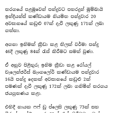
තරගයේ පළමුවෙන් පන්දුවට පහරදුන් මුම්බායි
ඉන්දියන්ස් කණ්ඩායම නියමිත පන්දුවාර 20
අවසානයේ කඩුළු 07ක් දැවී ලකුණු 171ක් ලබා
ගත්තා.
අගනා ඉනිමක් ක්‍රීඩා කළ තිලක් වර්මා පන්දු
46දී ලකුණු 84ක් රැස් කිරීමට සමත් වුණා.
ඒ අනුව පිළිතුරු ඉනිම ක්‍රීඩා කළ රෝයල්
චැලෙන්ජර්ස් බැංගලෝර් කණ්ඩායම පන්දුවාර
16යි පන්දු දෙකක් අවසානයේ කඩුළු 2ක්
පමණක් දැවී ලකුණු 172ක් ලබා ගනිමින් තරගය
ජයග්‍රහණය කළා.
එහිදී නායක ෆෆ් ඩු ප්ලෙසි ලකුණු 73ක් සහ