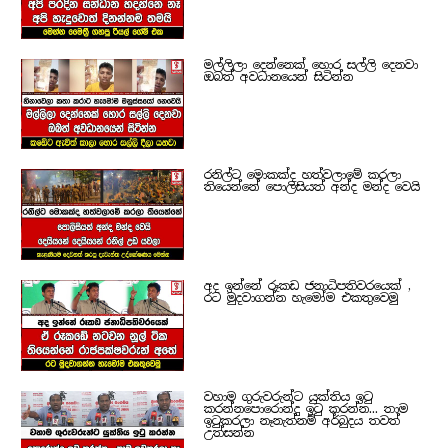
මල්ලිලා දෙන්නෙක් හොර සල්ලි දෙනවා
ඔබත් අවධානයෙන් සිටින්න
රනිල්ට මොකක්ද හත්වලාමේ කරලා
තියෙන්නේ පොලිසියත් අන්ද මන්ද වෙයි
අද ඉන්නේ රූකඩ ජනාධිපතිවරයෙක් ,
රට මුදවාගන්න හැමෝම එකතුවෙමු
වහාම ගුරුවරුන්ට යුක්තිය ඉටු
කරන්නපොරොන්දු ඉටු කරන්න... තාම
ඉටුකරලා නෑනැත්නම් අර්බුදය තවත්
උත්සන්න