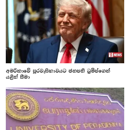
අමරිකාවේ පුරවැසිභාවයට ජනපති ට්‍රම්ප්ගෙන්
යළිත් සීමා