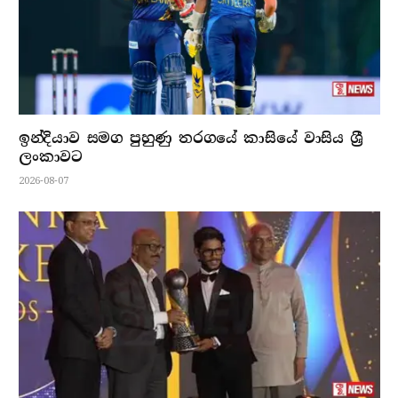
ඉන්දියාව සමග පුහුණු තරගයේ කාසියේ වාසිය ශ්‍රී
ලංකාවට
2026-08-07