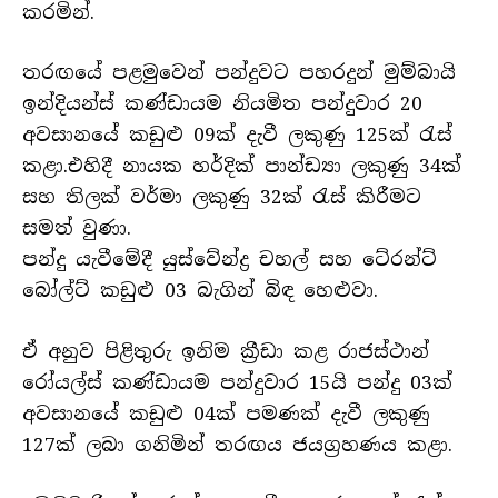
කරමින්.
තරඟයේ පළමුවෙන් පන්දුවට පහරදුන් මුම්බායි
ඉන්දියන්ස් කණ්ඩායම නියමිත පන්දුවාර 20
අවසානයේ කඩුළු 09ක් දැවී ලකුණු 125ක් රැස්
කළා.එහිදී නායක හර්දික් පාන්ඩ්‍යා ලකුණු 34ක්
සහ තිලක් වර්මා ලකුණු 32ක් රැස් කිරීමට
සමත් වුණා.
පන්දු යැවීමේදී යුස්වේන්ද්‍ර චහල් සහ ටේ‍රන්ට්
බෝල්ට් කඩුළු 03 බැගින් බිඳ හෙළුවා.
ඒ අනුව පිළිතුරු ඉනිම ක්‍රීඩා කළ රාජස්ථාන්
රෝයල්ස් කණ්ඩායම පන්දුවාර 15යි පන්දු 03ක්
අවසානයේ කඩුළු 04ක් පමණක් දැවී ලකුණු
127ක් ලබා ගනිමින් තරඟය ජයග්‍රහණය කළා.