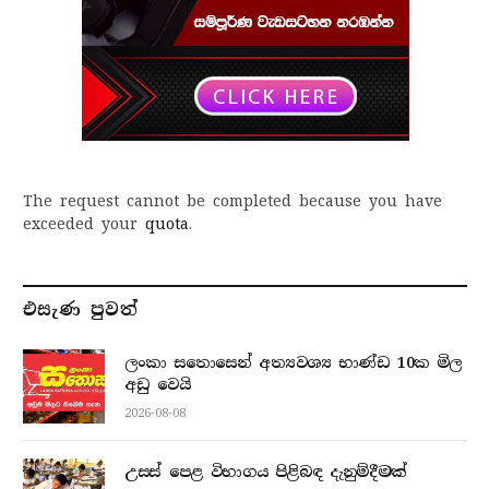
The request cannot be completed because you have
exceeded your
quota
.
එසැණ පුව​ත්
ලංකා සතොසෙන් අත්‍යවශ්‍ය භාණ්ඩ 10ක මිල
අඩු වෙයි
2026-08-08
උසස් පෙළ විභාගය පිළිබඳ දැනුම්දීමක්