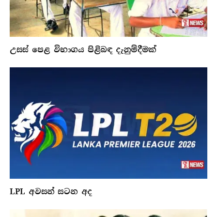
උසස් පෙළ විභාගය පිළිබඳ දැනුම්දීමක්
LPL අවසන් සටන අද