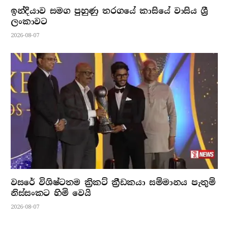
ඉන්දියාව සමග පුහුණු තරගයේ කාසියේ වාසිය ශ්‍රී
ලංකාවට
2026-08-07
වසරේ විශිෂ්ටතම ක්‍රිකට් ක්‍රීඩකයා සම්මානය පැතුම්
නිස්සංකට හිමි වෙයි
2026-08-07