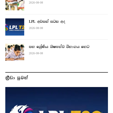
2026-08-08
LPL අවසන් සටන අද
2026-08-08
පහ ශ්‍රේණිය ශිෂ්‍යත්ව විභාගය හෙට
2026-08-08
ක්‍රීඩා පුවත්