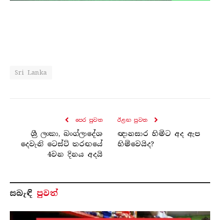
Sri Lanka
පෙර පුව​ත
ඊළඟ පුව​ත
ශ්‍රී ලංකා, බංග්ලාදේශ
ඥානසාර හිමිට අද ඇප
දෙවැනි ටෙස්ට් තරඟයේ
හිමිවෙයිද?
4වන දිනය අදයි
සබැ​ඳි
පුවත්