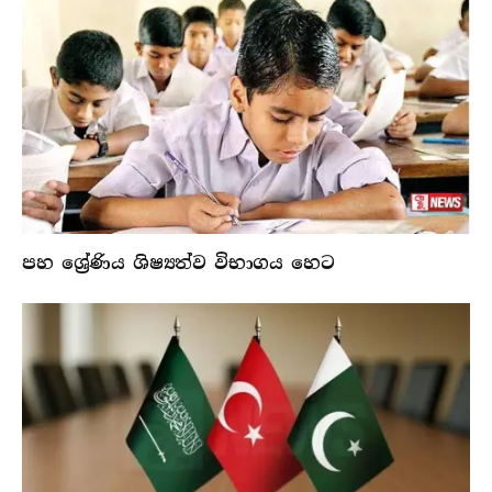
පහ ශ්‍රේණිය ශිෂ්‍යත්ව විභාගය හෙට