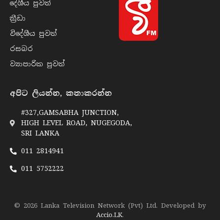
දේශීය පුව​ත්
ක්‍රී​ඩා
විදේශීය පුව​ත්
රසබ​ර
ව්‍යාපාරික පුව​ත්
අපිට ලියන්න, කතාකරන්න
#327,GAMSABHA JUNCTION,
HIGH LEVEL ROAD, NUGEGODA,
SRI LANKA
011 2814941
011 5752222
© 2026 Lanka Television Network (Pvt) Ltd. Developed by
Accio.LK
.