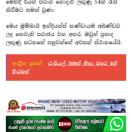
මෙහිදි රියන් පරාග් නොදැවී ලකුණු 54ක් රැස්
කිරීමට සමත් වුණා.
මෙය මුම්බායි ඉන්දියන්ස් කණ්ඩායම අඛණ්ඩව
ලද තෙවැනි පරාජය වන අතර, ඔවුන් ප්‍රසාද
ලකුණු සටහනේ පසුවන්නේ අවසන් ස්ථානයේයි.
ආශ්‍රීත පුවත්:
රුපියල් 500ක් නිසා වසර 4ක්
හිරබත්