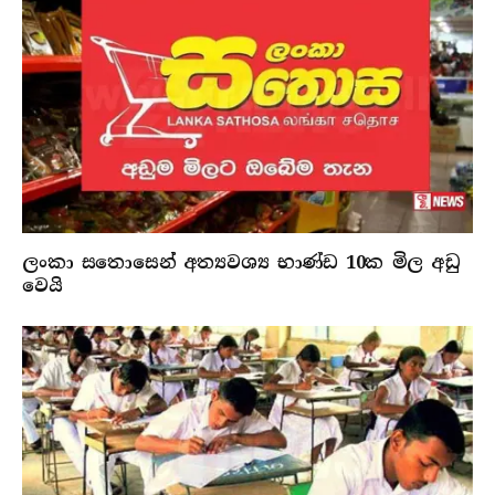
ලංකා සතොසෙන් අත්‍යවශ්‍ය භාණ්ඩ 10ක මිල අඩු
වෙයි