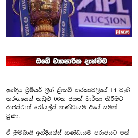
ඉන්දීය ප්‍රිමියර් ලීග් ක්‍රිකට් තරඟාවලියේ 14 වැනි
තරඟයෙන් කඩුළු 06ක ජයක් වාර්තා කිරීමට
රාජස්ථාන් රෝයල්ස් කණ්ඩායම ඊයේ සමත්
වුණා.
ඒ මුම්බායි ඉන්දියන්ස් කණ්ඩායම පරාජයට පත්