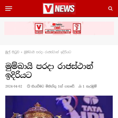
මුල් පිටු​ව
»
මුම්බායි පරදා රාජස්ථාන් ඉදිරියට
මුම්බායි පරදා රාජස්ථාන්
ඉදිරියට
2024-04-02
කියවීමට මිනිත්තු 1ක් ගතවේ.
1
නැරඹු​ම්