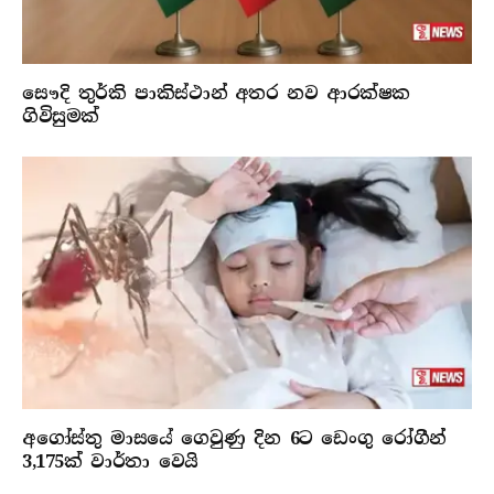
සෞදි තුර්කි පාකිස්ථාන් අතර නව ආරක්ෂක
ගිවිසුමක්
අගෝස්තු මාසයේ ගෙවුණු දින 6ට ඩෙංගු රෝගීන්
3,175ක් වාර්තා වෙයි