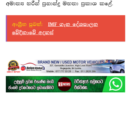
අමාත්‍ය හරීන් ප්‍රනාන්දු මහතා ප්‍රකාශ කළේ.
ආශ්‍රීත පුවත්:
IMF ගැන දේශපාලන
වේදිකාවේ අදහස්