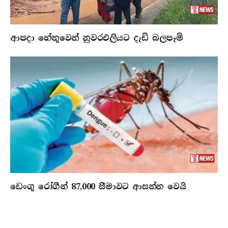
ආපදා හේතුවෙන් නුවරඑලියට දැඩි බලපෑම්
ඩෙංගු රෝගීන් 87,000 සීමාවට ආසන්න වෙයි