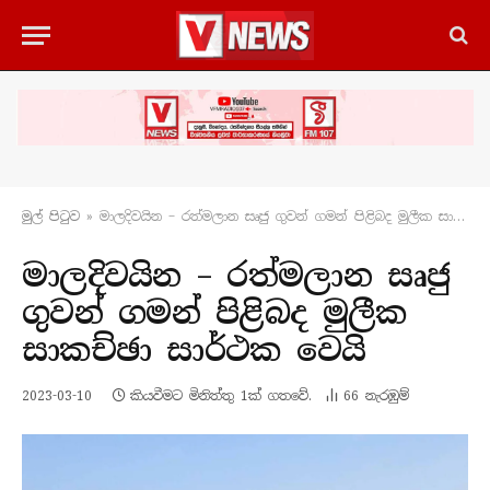
මුල් පිටු​ව
»
මාලදිවයින – රත්මලාන සෘජු ගුවන් ගමන් පිළිබද මුලීක සාකච්ඡා සාර්ථක වෙයි
මාලදිවයින – රත්මලාන සෘජු
ගුවන් ගමන් පිළිබද මුලීක
සාකච්ඡා සාර්ථක වෙයි
2023-03-10
කියවීමට මිනිත්තු 1ක් ගතවේ.
66
නැරඹු​ම්