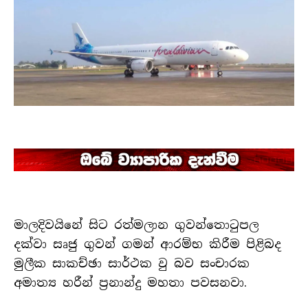
මාලදිවයිනේ සිට රත්මලාන ගුවන්තොටුපල
දක්වා සෘජු ගුවන් ගමන් ආරම්භ කිරීම පිළිබද
මුලීක සාකච්ඡා සාර්ථක වු බව සංචාරක
අමාත්‍ය හරීන් ප්‍රනාන්දු මහතා පවසනවා.