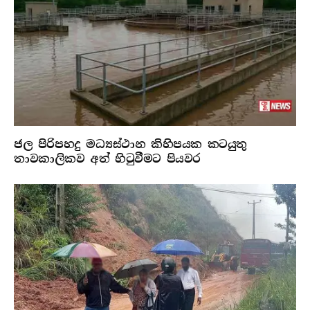
ජල පිරිපහදු මධ්‍යස්ථාන කිහිපයක කටයුතු
තාවකාලිකව අත් හිටුවීමට පියවර