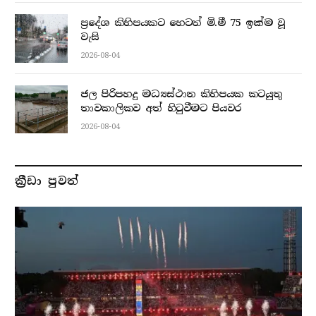
ප්‍රදේශ කිහිපයකට හෙටත් මි.මී 75 ඉක්ම වූ
වැසි
2026-08-04
ජල පිරිපහදු මධ්‍යස්ථාන කිහිපයක කටයුතු
තාවකාලිකව අත් හිටුවීමට පියවර
2026-08-04
ක්‍රීඩා පුවත්