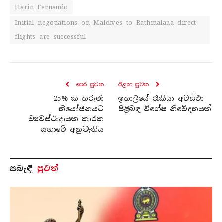
Harin Fernando
Initial negotiations on Maldives to Rathmalana direct
flights are successful
පෙර පුව​ත
ඊළඟ පුව​ත
25% ක තරුණ
ඉතාලියේ රැකියා අවස්ථා
නියෝජනයට
පිළිබඳ විශේෂ නිවේදනයක්
ව්‍යවස්ථාදායක කාරක
සභාවේ අනුමැතිය
සබැ​ඳි
පුවත්