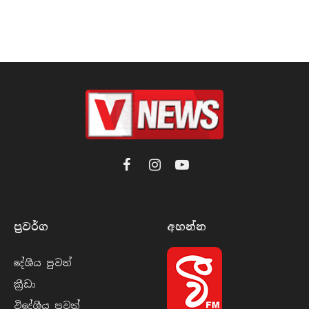
Facebook
Instagram
YouTube
ප්‍රවර්​ග
අහන්​න
දේශීය පුව​ත්
ක්‍රී​ඩා
විදේශීය පුව​ත්