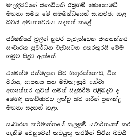
මාලදිවයිනේ ජනාධිපති ඊබ්‍රහිම් මොහොමඩ්
මහතා සමග මේ සම්බන්ධයෙන් සාකච්ඡා කළ
බවයි අමාත්‍යවරයා සදහන් කළේ.
ජර්මනියේ බ්‍රලීන් නුවර පැවැත්වෙන ජාත්‍යන්තර
සංචාරක ප්‍රවර්ධන වැඩසටන අතරතුරයි මෙම
හමුව සිදුව ඇත්තේ.
එමෙන්ම රත්මලාන සිට හිගුරක්ගොඩ, චීන
වරාය, යාපනය සහ මඩකලපුව දක්වා
අභ්‍යන්තර ගුවන් ගමන් සිදුකිරීම පිළිබදව ද
මෙහිදී සකච්ඡාවට ලක්වු බව හරීන් ප්‍රනාන්දු
මහතා සදහන් කළා.
සංචාරක කර්මාන්තයේ සැලසුම් යථාර්තයක් කර
ගැනීම වෙනුවෙන් කටයුතු කරමින් සිටින බවයි