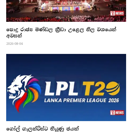
පොදු රාජ්‍ය මණ්ඩල ක්‍රීඩා උළෙල නිල වශයෙන්
අවසන්
2026-08-04
ගෝල් ගැලන්ට්ස්ට තියුණු ජයක්