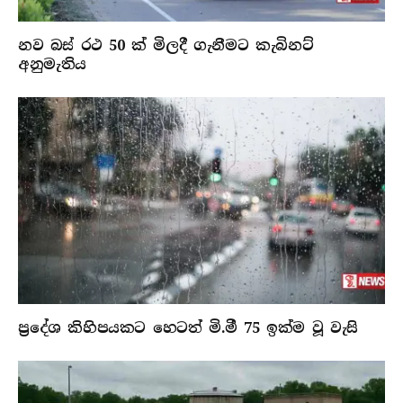
නව බස් රථ 50 ක් මිලදී ගැනීමට කැබිනට්
අනුමැතිය
ප්‍රදේශ කිහිපයකට හෙටත් මි.මී 75 ඉක්ම වූ වැසි