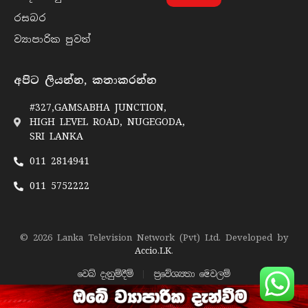
රසබ​ර
ව්‍යාපාරික පුව​ත්
අපිට ලියන්න, කතාකරන්න
#327,GAMSABHA JUNCTION,
HIGH LEVEL ROAD, NUGEGODA,
SRI LANKA
011 2814941
011 5752222
© 2026 Lanka Television Network (Pvt) Ltd. Developed by
Accio.LK
.
වෙබ් දැනුම්දීම්
ප්‍රවේශ්‍යතා මෙවලම්