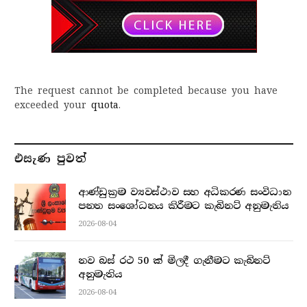
The request cannot be completed because you have
exceeded your
quota
.
එසැණ පුව​ත්
ආණ්ඩුක්‍රම ව්‍යවස්ථාව සහ අධිකරණ සංවිධාන
පනත සංශෝධනය කිරීමට කැබිනට් අනුමැතිය
2026-08-04
නව බස් රථ 50 ක් මිලදී ගැනීමට කැබිනට්
අනුමැතිය
2026-08-04