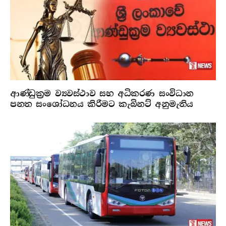
ආණ්ඩුක්‍රම ව්‍යවස්ථාව සහ අධිකරණ සංවිධාන
පනත සංශෝධනය කිරීමට කැබිනට් අනුමැතිය