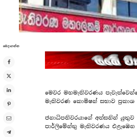
බෙදාගන්​න
මෙවර මහමැතිවරණය පැවැත්වෙන්න
මැතිවරණ කොමිෂන් සභාව ප්‍රකාශ
ජනාධිපතිවරයාගේ අත්සනින් යුතුව
පාර්ලිමේන්තු මැතිවරණය එළැඹෙන 