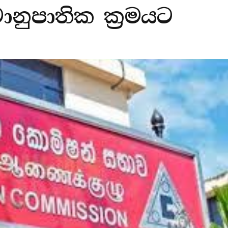
නුපාතික ක්‍රමයට