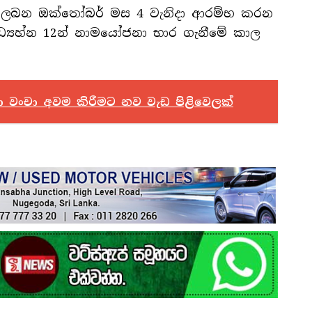
 ලබන ඔක්තෝබර් මස 4 වැනිදා ආරම්භ කරන
්‍යහ්න 12න් නාමයෝජනා භාර ගැනීමේ කාල
ෂණ වංචා අවම කිරීමට නව වැඩ පිළිවෙලක්