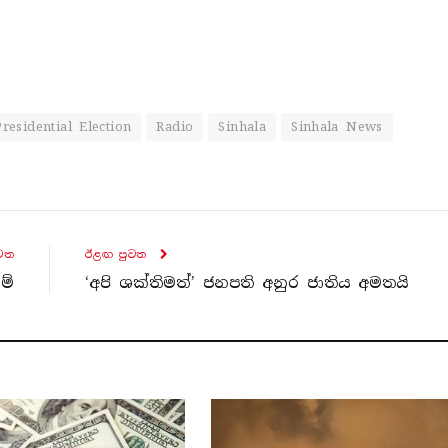
Presidential Election
Radio
Sinhala
Sinhala News
ව​ත
ඊළඟ පුව​ත
ම්
‘අපි ශක්තිමත්’ ජනපති අනුර ජාතිය අමතයි