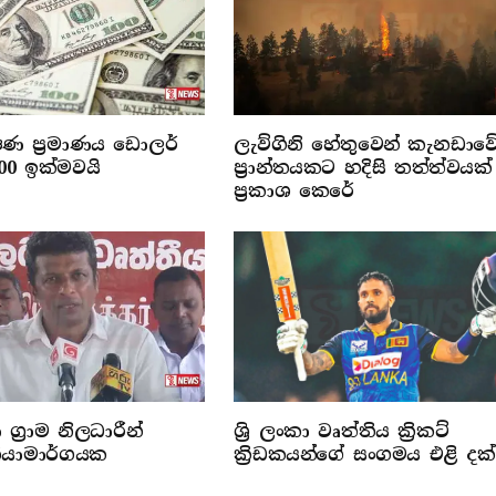
රේෂණ ප්‍රමාණය ඩොලර්
ලැව්ගිනි හේතුවෙන් කැනඩාව
000 ඉක්මවයි
ප්‍රාන්තයකට හදිසි තත්ත්වයක්
ප්‍රකාශ කෙරේ
 ග්‍රාම නිලධාරීන්
ශ්‍රි ලංකා වෘත්තිය ක්‍රිකට්
‍රියාමාර්ගයක
ක්‍රිඩකයන්ගේ සංගමය එළි දක්