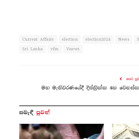
Current Affairs
election
election2024
News
Sri Lanka
vfm
Vnews
පෙර පු
මහ මැතිවරණයේදී දිස්ත්‍රික්ක 4ක වෙනස්ක
සබැ​ඳි
පුවත්