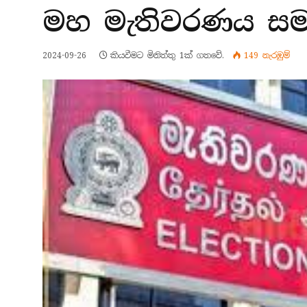
මහ මැතිවරණය සමා
2024-09-26
කියවීමට මිනිත්තු 1ක් ගතවේ.
149
නැරඹු​ම්