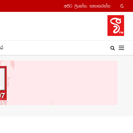
අපි​ට ලියන්න, කතාකරන්​න
​ර