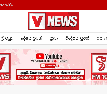
අඩංගුවට
ුල් පිටුව
දේශීය පුව​ත්
ක්‍රී​ඩා
විදේශීය පුවත්
රස බ