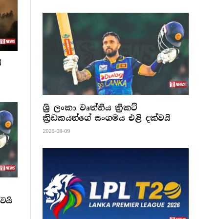
ේ
ශ්‍රි ලංකා වෘත්තිය ක්‍රිකට්
ක්‍රිඩකයන්ගේ සංගමය එළි දක්වයි
2026-08-09
වයි