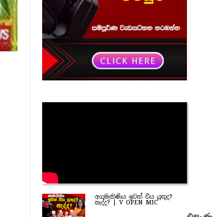
අගමැතිණිය ඉවත් විය යුතුද?
නැද්ද? | V OPEN MIC
එසැණ