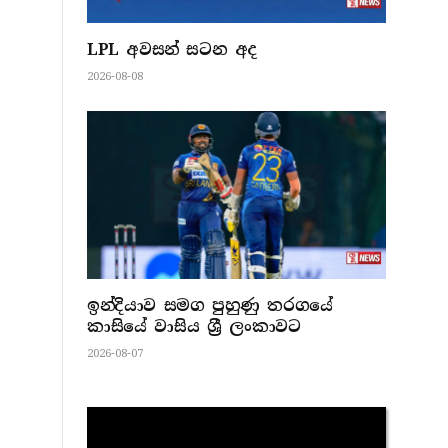
LPL අවසන් සටන අද
2026-08-08
ඉන්දියාව සමග පුහුණු තරගයේ
කාසියේ වාසිය ශ්‍රී ලංකාවට
2026-08-07