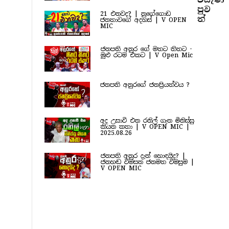
පුව​
21 එනවද? | නුගේගොඩ
ත්
ජනතාවගේ අදහස් | V OPEN
MIC
ජනපති අනුර ගේ මතට තිතට -
මුළු රටම එකට | V Open Mic
ජනපති අනුරගේ ජනප්‍රියත්වය ?
අද උසාවි එන රනිල් ගැන මිනිස්සු
කියන කතා | V OPEN MIC |
2025.08.26
ජනපති අනුර දැන් හොඳයිද? |
ජනහඬ විමසන ජනමත විමසුම |
V OPEN MIC