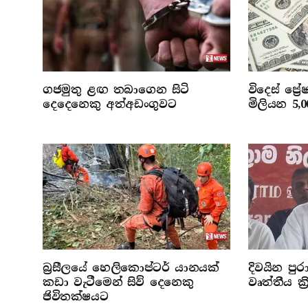
ගජමුතු ළඟ තබාගෙන සිටි
විදෙස් ප්‍
දෙදෙනෙකු අත්අඩංගුවට
මිලියන 5,
බ්‍රසීලයේ හෙලිකොප්ටර් යානයක්
දිවයින පුරා
කඩා වැටීමෙන් සිව් දෙනෙකු
වෘත්තීය ක්
ජිවිතක්ෂයට