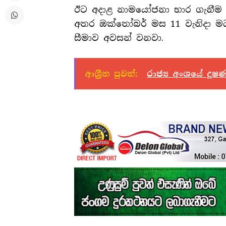
ඊට අදාළ නාමයෝජනා භාර ගැනීම
අතර ඔක්තෝබර් මස 11 වැනිදා මධ
සීමාව අවසන් වනවා.
ආශ්‍රීත පුවත්:
රාජ්‍ය අංශයේ දූ