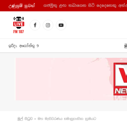
ගජමුතු ළඟ තබාගෙන සිටි දෙදෙනෙකු අත්
උණුසුම් පුව​ත්
Facebook
Instagram
YouTube
ම
ඉරිදා, අගෝස්තු 9
මුල් පිටු​ව
»
මහ මැතිවරණය සමානුපාතික ක්‍රමයට