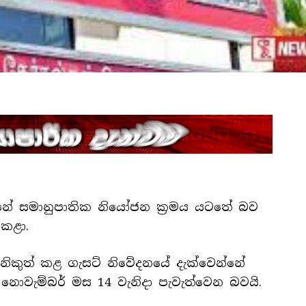
ේ සමානුපාතික නියෝජන ක්‍රමය යටතේ බව
 කළා.
 නිකුත් කළ ගැසට් නිවේදනයේ දැක්වෙන්නේ
නොවැම්බර් මස 14 වැනිදා පැවැත්වෙන බවයි.