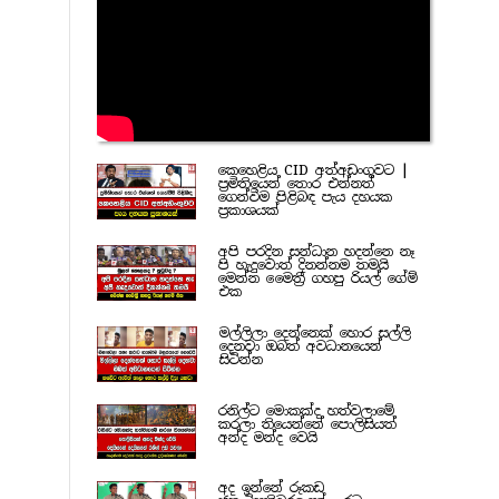
කෙහෙළිය CID අත්අඩංගුවට |
ප්‍රමිතියෙන් තොර එන්නත්
ගෙන්වීම පිළිබඳ පැය දහයක
ප්‍රකාශයක්
අපි පරදින සන්ධාන හදන්නෙ නෑ
පි හැදුවොත් දිනන්නම තමයි
මෙන්න මෛත්‍රී ගහපු රියල් ගේම්
එක
මල්ලිලා දෙන්නෙක් හොර සල්ලි
දෙනවා ඔබත් අවධානයෙන්
සිටින්න
රනිල්ට මොකක්ද හත්වලාමේ
කරලා තියෙන්නේ පොලිසියත්
අන්ද මන්ද වෙයි
අද ඉන්නේ රූකඩ