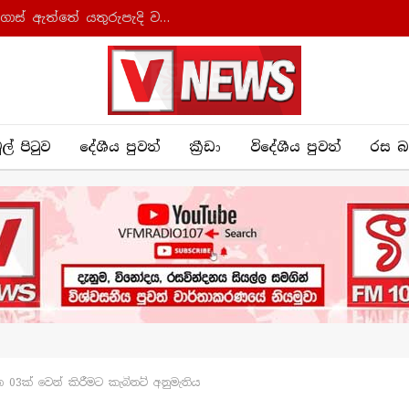
මාර්ග අනතුරුවලින් වැඩිම ප්‍රමාණයක් මියගොස් ඇත්තේ යතුරුපැදි වලින් බවට අනාවරණයක්
ුල් පිටුව
දේශීය පුව​ත්
ක්‍රී​ඩා
විදේශීය පුවත්
රස බ
 03ක් වෙන් කිරීමට කැබිනට් අනුමැතිය