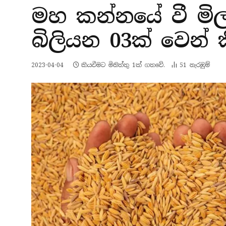
මහ කන්නයේ වී මිල
බිලියන 03ක් වෙන් 
2023-04-04
කියවීමට මිනිත්තු 1ක් ගතවේ.
51
නැරඹු​ම්