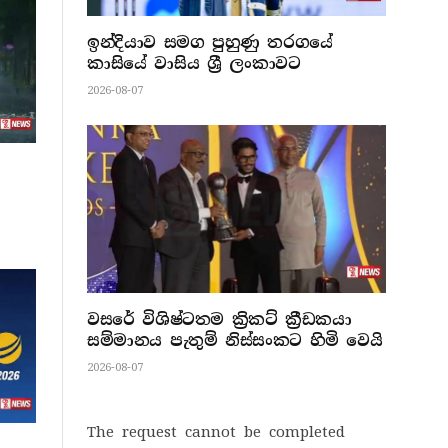
ඉන්දියාව සමග පුහුණු තරගයේ
කාසියේ වාසිය ශ්‍රී ලංකාවට
2026-08-07
වසරේ විශිෂ්ටතම ක්‍රිකට් ක්‍රීඩකයා
සම්මානය පැතුම් නිස්සංකට හිමි වෙයි
2026-08-07
The request cannot be completed