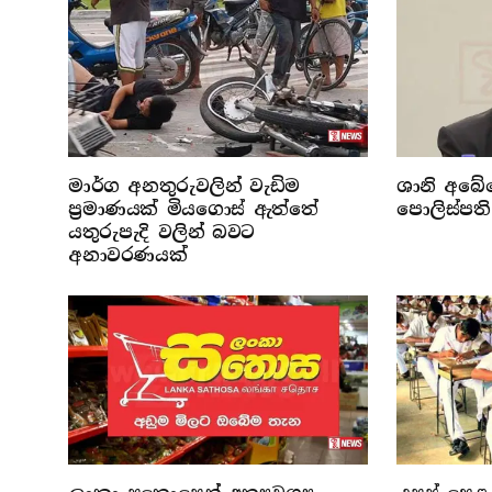
මාර්ග අනතුරුවලින් වැඩිම
ශානි අබේ
ප්‍රමාණයක් මියගොස් ඇත්තේ
පොලිස්පත
යතුරුපැදි වලින් බවට
අනාවරණයක්