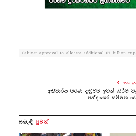
Cabinet approval to allocate additional 03 billion r
පෙර පු
අනිවාර්ය මරණ දඬුවම ඉවත් කිරීම වැ
ඡන්දයෙන් සම්මත වෙ
සබැ​ඳි
පුවත්