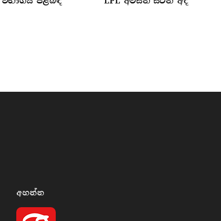
විභාගය පිළිබඳ
LPL අවසන් සටන අද
අහන්​න