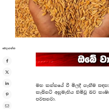
බෙදාගන්​න
මහ කන්නයේ වී මිලදී ගැනීම සඳහා
කැබිනට් අනුමැතිය හිමිවූ බව කෘෂ
පවසනවා.