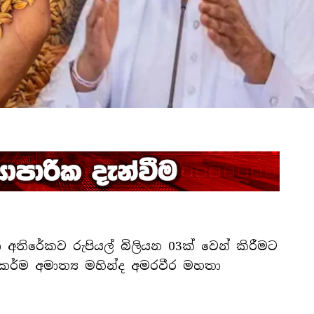
 අතිරේකව රුපියල් බිලියන 03ක් වෙන් කිරීමට
ිකර්ම අමාත්‍ය මහින්ද අමරවීර මහතා