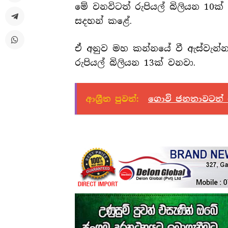
මේ වනවිටත් රුපියල් බිලියන 10
සදහන් කළේ.
ඒ අනුව මහ කන්නයේ වී ඇස්වැන්න 
රුපියල් බිලියන 13ක් වනවා.
ආශ්‍රීත පුවත්:
ගොවි ජනතාවටත් ඉ