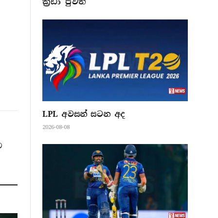
ක්‍රීඩා පුවත්
LPL අවසන් සටන අද
2026-08-08
ට