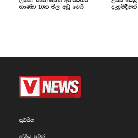
ලංකා සතොසෙන් අත්‍යවශ්‍ය
උසස් පෙළ 
භාණ්ඩ 10ක මිල අඩු වෙයි
දැනුම්දීමක්
ප්‍රවර්​ග
දේශීය පුව​ත්