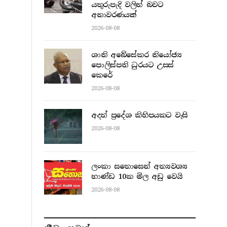
යතුරුපැදි වලින් බවට
අනාවරණයක්
2026-08-08
ශානි අබේසේකර නියෝජ්‍ය
පොලිස්පති ධුරයට උසස්
කෙරේ
2026-08-08
අදත් ප්‍රදේශ කිහිපයකට වැසි
2026-08-08
ලංකා සතොසෙන් අත්‍යවශ්‍ය
භාණ්ඩ 10ක මිල අඩු වෙයි
2026-08-08