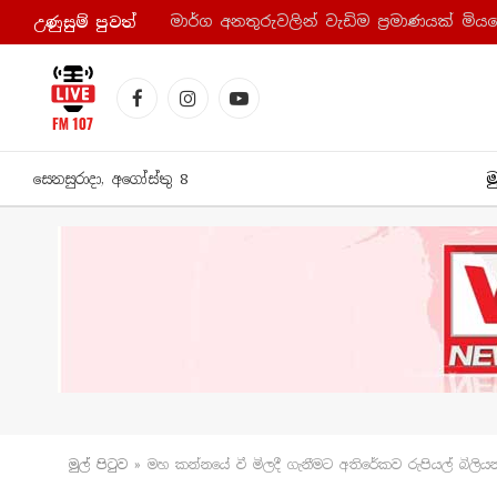
උණුසුම් පුව​ත්
Facebook
Instagram
YouTube
ම
සෙනසුරාදා, අගෝස්තු 8
මුල් පිටු​ව
»
මහ කන්නයේ වී මිලදී ගැනීමට අතිරේකව රුපියල් බිලියන