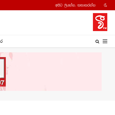
අපි​ට ලියන්න, කතාකරන්​න
​ර