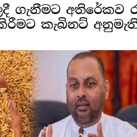
දී ගැනීමට අතිරේකව රු
කිරීමට කැබිනට් අනුමැත