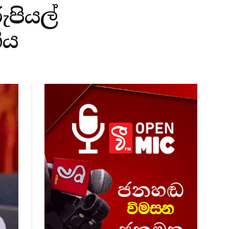
පියල්
ිය