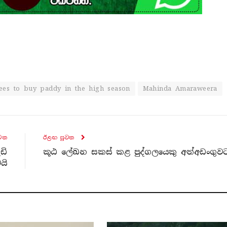
upees to buy paddy in the high season
Mahinda Amaraweera
ව​ත
ඊළඟ පුව​ත
ඩි
කූඨ ලේඛන සකස් කළ පුද්ගලයෙකු අත්අඩංගුව
යි