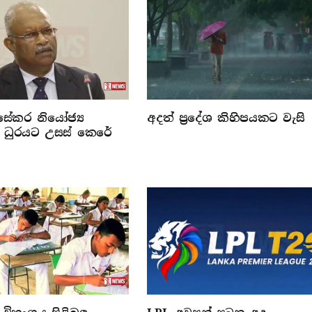
සේකර නියෝජ්‍ය
අදත් ප්‍රදේශ කිහිපයකට වැසි
ි ධුරයට උසස් කෙරේ