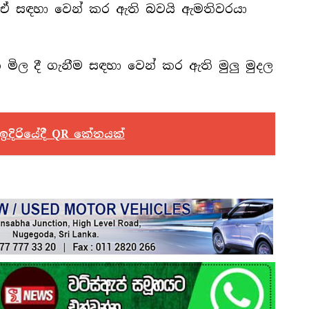
ක් ඒ සඳහා වෙන් කර ඇති බවයි ඇමතිවරයා
මිල දී ගැනීම සඳහා වෙන් කර ඇති මුලු මුදල
දිරියේදී QR කේතයක්