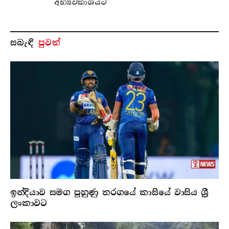
අභ්‍යවකාශයට
සබැ​ඳි
පුවත්
ඉන්දියාව සමග පුහුණු තරගයේ කාසියේ වාසිය ශ්‍රී
ලංකාවට