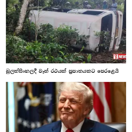
බුලත්සිංහලදී වෑන් රථයක් ප්‍රපාතයකට පෙරළෙයි