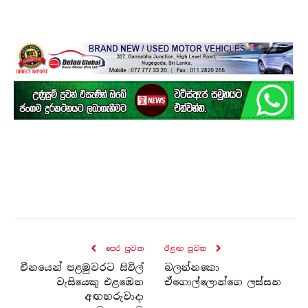
පෙර පුව​ත
ඊළඟ පුව​ත
චීනයෙන් පළමුවරට සිවිල්
බලන්නකො
වැසියෙකු එළඹෙන
ඒගොල්ලොන්ගෙ ලස්සන
අඟහරුවාදා