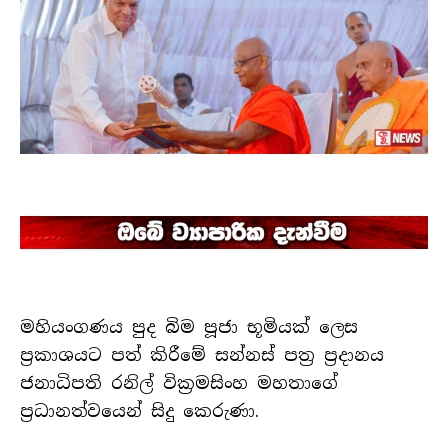
මහියංගණය පුද බිම පූජා භූමියක් ලෙස
ප්‍රකාශයට පත් කිරීමේ සන්නස් පත්‍ර ප්‍රදානය
ජනාධිපති රනිල් වික්‍රමසිංහ මහතාගේ
ප්‍රධානත්වයෙන් සිදු කෙරුණා.