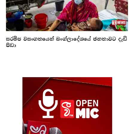
සරම්ප වසංගතයෙන් බංග්ලාදේශයේ ජනතාවට දැඩි
පිඩා