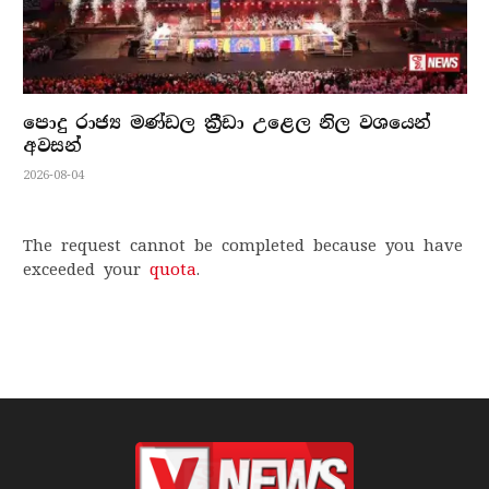
පොදු රාජ්‍ය මණ්ඩල ක්‍රීඩා උළෙල නිල වශයෙන්
අවසන්
2026-08-04
The request cannot be completed because you have
exceeded your
quota
.