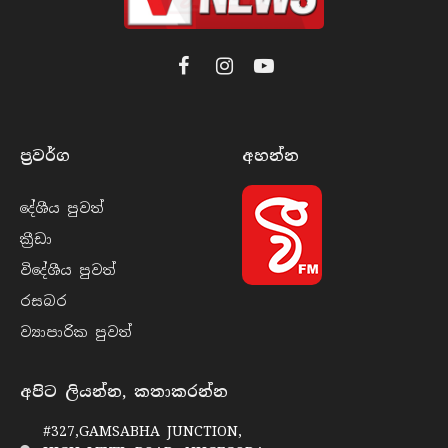
Facebook
Instagram
YouTube
ප්‍රවර්​ග
අහන්​න
දේශීය පුව​ත්
ක්‍රී​ඩා
විදේශීය පුව​ත්
රසබ​ර
ව්‍යාපාරික පුව​ත්
අපිට ලියන්න, කතාකරන්න
#327,GAMSABHA JUNCTION,