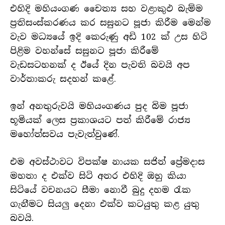
එහිදි මහියංගණ චෛත්‍ය සහ වළාකුඵ බැම්ම
ප්‍රතිසංස්කරණය කර සසුනට පූජා කිරීම මෙන්ම
වැව මධ්‍යයේ ඉදි කෙරුණු අඩි 102 ක් උස හිටි
පිළිම වහන්සේ සසුනට පූජා කිරීමේ
වැඩසටහනක් ද ඊයේ දින පැවති බවයි අප
වාර්තාකරු සදහන් කළේ.
ඉන් අනතුරුවයි මහියංගණය පුද බිම පූජා
භූමියක් ලෙස ප්‍රකාශයට පත් කිරීමේ රාජ්‍ය
මහෝත්සවය පැවැත්වුණේ.
එම අවස්ථාවට විපක්ෂ නායක සජිත් ප්‍රේමදාස
මහතා ද එක්ව සිටි අතර එහිදි ඔහු කියා
සිටියේ වචනයට සීමා නොවී බුදු දහම රැක
ගැනීමට සියලු දෙනා එක්ව කටයුතු කළ යුතු
බවයි.