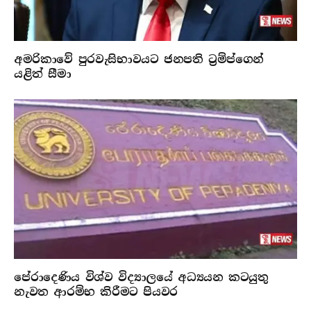
අමරිකාවේ පුරවැසිභාවයට ජනපති ට්‍රම්ප්ගෙන්
යළිත් සීමා
පේරාදෙණිය විශ්ව විද්‍යාලයේ අධ්‍යයන කටයුතු
නැවත ආරම්භ කිරීමට පියවර