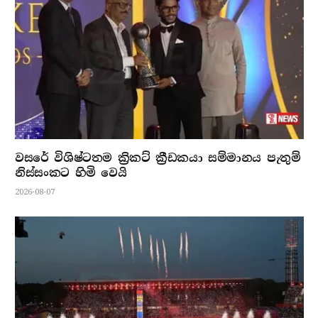
වසරේ විශිෂ්ටතම ක්‍රිකට් ක්‍රීඩකයා සම්මානය පැතුම්
නිස්සංකට හිමි වෙයි
2026-08-07