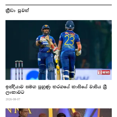
ක්‍රීඩා පුවත්
ඉන්දියාව සමග පුහුණු තරගයේ කාසියේ වාසිය ශ්‍රී
ලංකාවට
2026-08-07