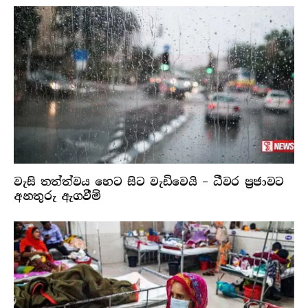
වැසි තත්ත්වය හෙට සිට වැඩිවෙයි – ධීවර ප්‍රජාවට
අනතුරු ඇගවීම්