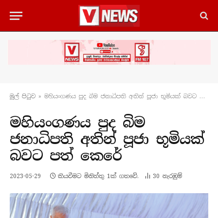
මුල් පිටු​ව
»
මහියංගණය පුද බිම ජනාධිපති අතින් පූජා භූමියක් බවට පත් කෙරේ
මහියංගණය පුද බිම
ජනාධිපති අතින් පූජා භූමියක්
බවට පත් කෙරේ
2023-05-29
කියවීමට මිනිත්තු 1ක් ගතවේ.
30
නැරඹු​ම්