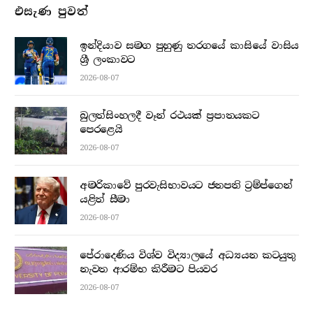
එසැණ පුව​ත්
ඉන්දියාව සමග පුහුණු තරගයේ කාසියේ වාසිය
ශ්‍රී ලංකාවට
2026-08-07
බුලත්සිංහලදී වෑන් රථයක් ප්‍රපාතයකට
පෙරළෙයි
2026-08-07
අමරිකාවේ පුරවැසිභාවයට ජනපති ට්‍රම්ප්ගෙන්
යළිත් සීමා
2026-08-07
පේරාදෙණිය විශ්ව විද්‍යාලයේ අධ්‍යයන කටයුතු
නැවත ආරම්භ කිරීමට පියවර
2026-08-07