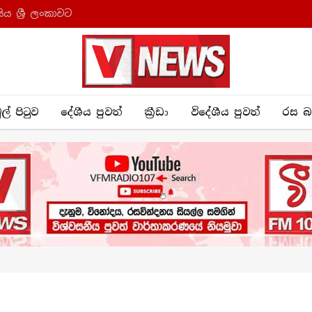
ය ශ්‍රී ලංකාවට
ුල් පිටුව
දේශීය පුව​ත්
ක්‍රී​ඩා
විදේශීය පුවත්
රස බ