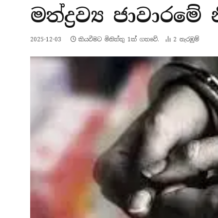
මත්ද්‍රව්‍ය ජාවාරම
2025-12-03
කියවීමට මිනිත්තු 1ක් ගතවේ.
2
නැරඹු​ම්