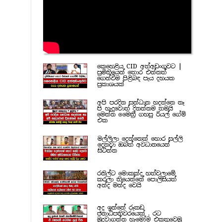
කෙහෙළිය CID අත්අඩංගුවට |
ප්‍රමිතියෙන් තොර එන්නත්
ගෙන්වීම පිළිබඳ පැය දහයක
ප්‍රකාශයක්
අපි පරදින සන්ධාන හදන්නෙ නෑ
පි හැදුවොත් දිනන්නම තමයි
මෙන්න මෛත්‍රී ගහපු රියල් ගේම්
එක
මල්ලිලා දෙන්නෙක් හොර සල්ලි
දෙනවා ඔබත් අවධානයෙන්
සිටින්න
රනිල්ට මොකක්ද හත්වලාමේ
කරලා තියෙන්නේ පොලිසියත්
අන්ද මන්ද වෙයි
අද ඉන්නේ රූකඩ
ජනාධිපතිවරයෙක් , රට
මුදවාගන්න හැමෝම එකතුවෙමු