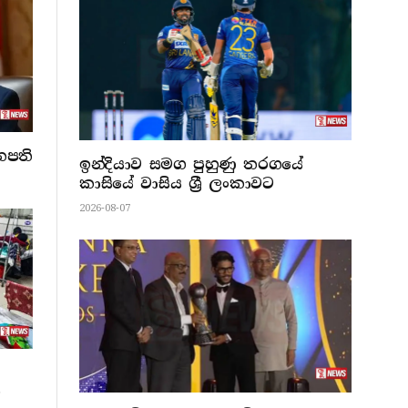
නපති
ඉන්දියාව සමග පුහුණු තරගයේ
කාසියේ වාසිය ශ්‍රී ලංකාවට
2026-08-07
ි