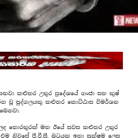
 සඟවා කළුතර උතුර ප්‍රදේශයේ ගංජා සහ කුෂ්
රමේ නිරත වූ පුද්ගලයකු කළුතර කොට්ඨාස විමර්ශන
ිබෙනවා.
න්ට ලද තොරතුරක් මත ඊයේ සවස කළුතර උතුර
දී එම නිවසේ පී.වී.සී. බටයක ඉතා සූක්ෂම ලෙස