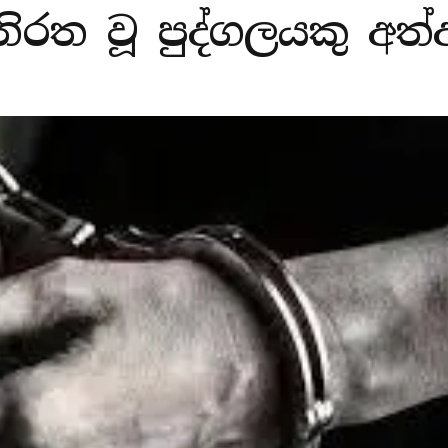
ේ නිරත වූ පුද්ගලයකු අත