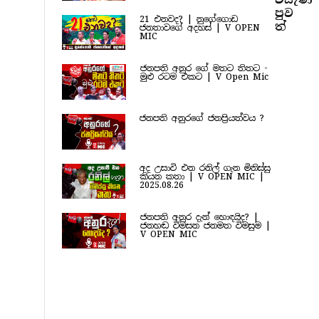
පුව​
21 එනවද? | නුගේගොඩ
ත්
ජනතාවගේ අදහස් | V OPEN
MIC
ජනපති අනුර ගේ මතට තිතට -
මුළු රටම එකට | V Open Mic
ජනපති අනුරගේ ජනප්‍රියත්වය ?
අද උසාවි එන රනිල් ගැන මිනිස්සු
කියන කතා | V OPEN MIC |
2025.08.26
ජනපති අනුර දැන් හොඳයිද? |
ජනහඬ විමසන ජනමත විමසුම |
V OPEN MIC