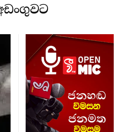
්අඩංගුවට