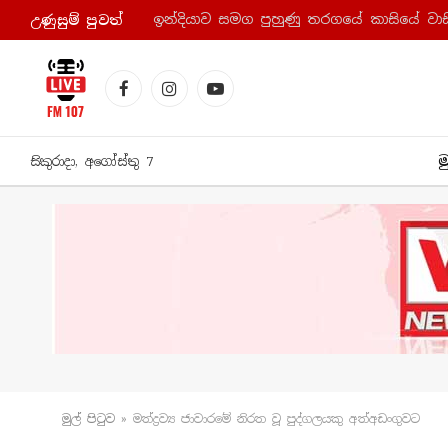
ඉන්දියාව සමග පුහුණු තරගයේ කාසියේ වාසි
උණුසුම් පුව​ත්
Facebook
Instagram
YouTube
ම
සිකුරාදා, අගෝස්තු 7
මුල් පිටු​ව
»
මත්ද්‍රව්‍ය ජාවාරමේ නිරත වූ පුද්ගලයකු අත්අඩංගුවට