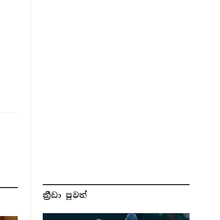
ක්‍රීඩා පුවත්