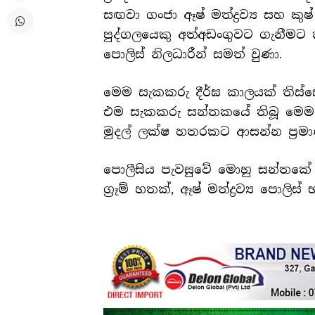
සඟවා ගංජා ඈෂ් මත්ද්‍රව්‍ය සහ කුෂ
පුද්ගලයෙකු අත්අඩංගුවට ගැනීම
පොලිස් නිලධාරීන් සමත් වුණා.
මෙම සැකකරු දීර්ඝ කාලයක් තිස්
එම සැකකරු සන්තකයේ තිබූ මෙම
මුදල් ලක්ෂ හතරකට ආසන්න ප්‍රම
පොලීසිය පැවසුවේ මොහු සන්තකේ තිබී 
ග්‍රෑම් හතක්, ඈෂ් මත්ද්‍රව්‍ය පොලි