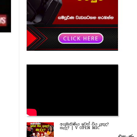
අගමැතිණිය ඉවත් විය යුතුද?
නැද්ද? | V OPEN MIC
එසැණ