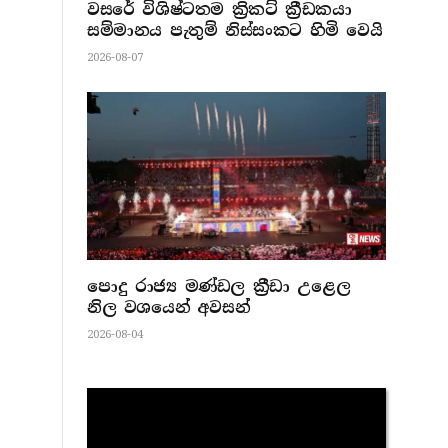
වසරේ විශිෂ්ටතම ක්‍රිකට් ක්‍රීඩකයා
සම්මානය පැතුම් නිස්සංකට හිමි වෙයි
2026-08-07
පොදු රාජ්‍ය මණ්ඩල ක්‍රීඩා උළෙල
නිල වශයෙන් අවසන්
2026-08-04