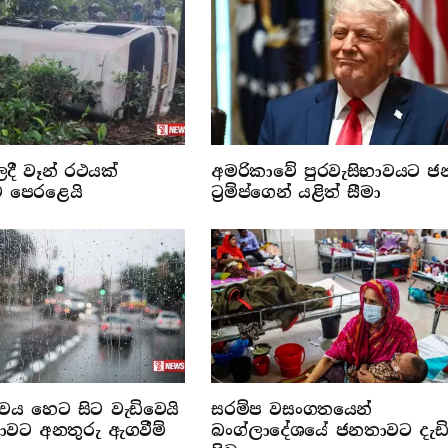
ලදී වෑන් රථයක්
අමරිකාවේ පුරවැසිභාවයට ජ
ට පෙරළෙයි
ට්‍රම්ප්ගෙන් යළිත් සීමා
්වය හෙට සිට වැඩිවෙයි
සරම්ප වසංගතයෙන්
රජාවට අනතුරු ඇගවීම්
බංග්ලාදේශයේ ජනතාවට දැඩ