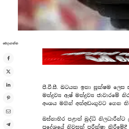
බෙදාගන්​න
පී.වී.සී. බටයක ඉතා සූක්ෂම ලෙස
මත්ද්‍රව්‍ය ඇෂ් මත්ද්‍රව්‍ය ජාවා
අංශය මගින් අත්අඩංගුවට ගෙන ත
බස්නාහිර පළාත් බුද්ධි නිලධාරී
ප්‍රදේශයේ නිවසක් පරීක්ෂා කිරීමේ