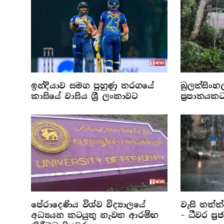
ඉන්දියාව සමග පුහුණු තරගයේ
බුලත්සිංහ
කාසියේ වාසිය ශ්‍රී ලංකාවට
ප්‍රපාතයක
පේරාදෙණිය විශ්ව විද්‍යාලයේ
වැසි තත්ත
අධ්‍යයන කටයුතු නැවත ආරම්භ
– ධීවර ප්‍