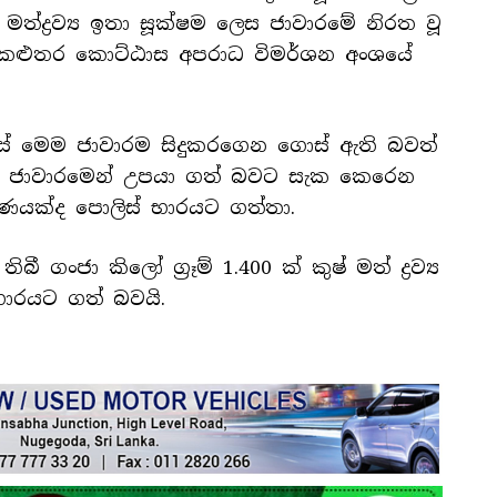
් මත්ද්‍රව්‍ය ඉතා සූක්ෂම ලෙස ජාවාරමේ නිරත වූ
ට කළුතර කොට්ඨාස අපරාධ විමර්ශන අංශයේ
සේ මෙම ජාවාරම සිදුකරගෙන ගොස් ඇති බවත්
 ජාවාරමෙන් උපයා ගත් බවට සැක කෙරෙන
ාණයක්ද පොලිස් භාරයට ගත්තා.
ගංජා කිලෝ ග්‍රෑම් 1.400 ක් කුෂ් මත් ද්‍රව්‍ය
ස් භාරයට ගත් බවයි.