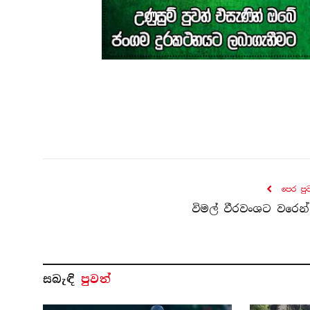
පෙර පු
විමල් වීරවංශට වරෙන්
සබැ​ඳි
පුවත්