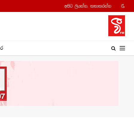
අපි​ට ලියන්න, කතාකරන්​න
​ර