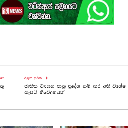
ව​ත
ඊළඟ පුව​ත
තු
ජාතික ව්‍යසන පාත්‍ර ප්‍රදේශ නම් කර අති විශේෂ
ගැසට් නිවේදනයක්