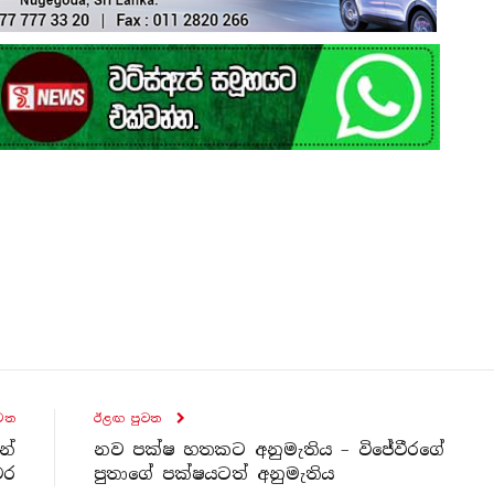
ව​ත
ඊළඟ පුව​ත
නේ
නව පක්ෂ හතකට අනුමැතිය – විජේවීරගේ
වර
පුතාගේ පක්ෂයටත් අනුමැතිය