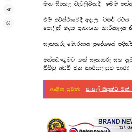
මත සිදුකළ වැටලිමකදී මෙම අත්අඩ
එම අවස්ථාවේදී අදාල ටිපර් රථය 
පොලිස් මදය ප්‍රකාශක කාර්යාලය 
සැකකරු මොරයාය ප්‍රදේශයේ පදින්චි 
අත්අඩංගුවට ගත් සැකකරු සහ දැ
බිට්ටු අඩවි වන කාර්යාලයට භාරදී
ආශ්‍රීත පුවත්:
පාසල් සිසුන්ට ම