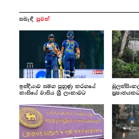
සබැ​ඳි
පුවත්
ඉන්දියාව සමග පුහුණු තරගයේ
බුලත්සිංහ
කාසියේ වාසිය ශ්‍රී ලංකාවට
ප්‍රපාතයක