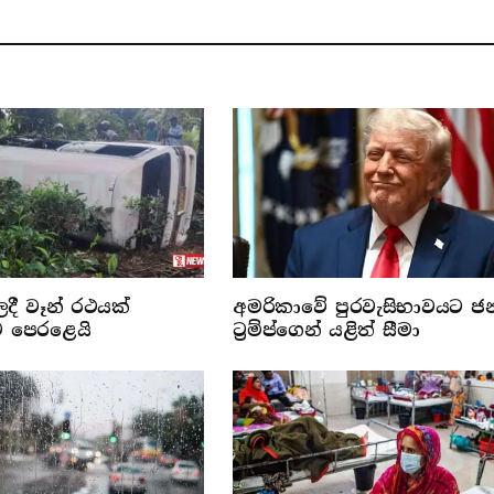
ලදී වෑන් රථයක්
අමරිකාවේ පුරවැසිභාවයට ජ
ට පෙරළෙයි
ට්‍රම්ප්ගෙන් යළිත් සීමා