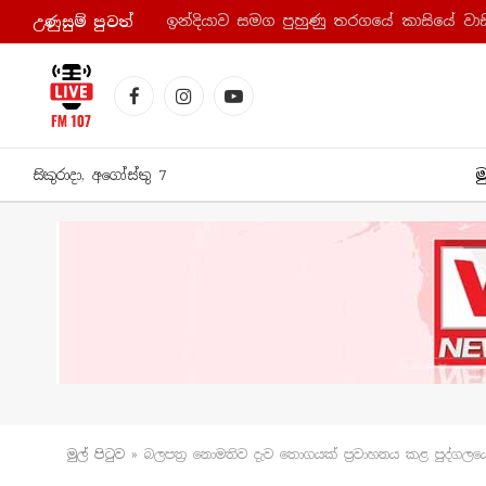
ඉන්දියාව සමග පුහුණු තරගයේ කාසියේ වාසි
උණුසුම් පුව​ත්
Facebook
Instagram
YouTube
ම
සිකුරාදා, අගෝස්තු 7
මුල් පිටු​ව
»
බලපත්‍ර නොමතිව දැව තොගයක් ප්‍රවාහනය කළ පුද්ගලය