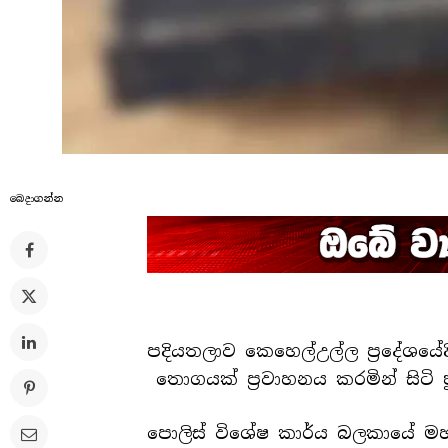
බෙදාගන්​න
පදියතලාව කෙහෙල්උල්ල ප්‍රදේශය
තොගයක් ප්‍රවාහනය කරමින් සිටි 
පොලිස් විශේෂ කාර්ය බලකායේ මහ