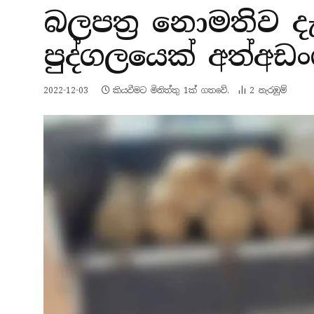
බලපත්‍ර නොමතිව 
පුද්ගලයෙක් අත්අඩ
2022-12-03
කියවීමට මිනිත්තු 1ක් ගතවේ.
2
නැරඹු​ම්