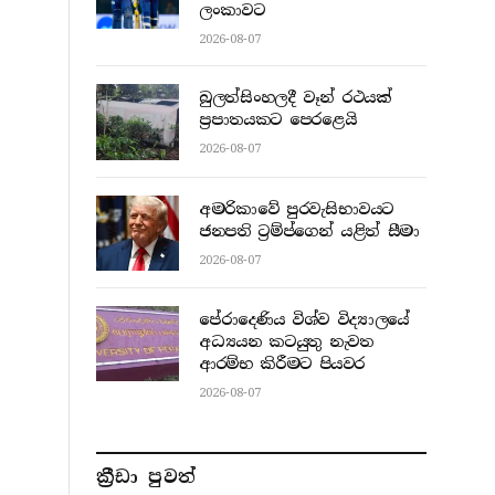
ලංකාවට
2026-08-07
බුලත්සිංහලදී වෑන් රථයක්
ප්‍රපාතයකට පෙරළෙයි
2026-08-07
අමරිකාවේ පුරවැසිභාවයට
ජනපති ට්‍රම්ප්ගෙන් යළිත් සීමා
2026-08-07
පේරාදෙණිය විශ්ව විද්‍යාලයේ
අධ්‍යයන කටයුතු නැවත
ආරම්භ කිරීමට පියවර
2026-08-07
ක්‍රීඩා පුවත්