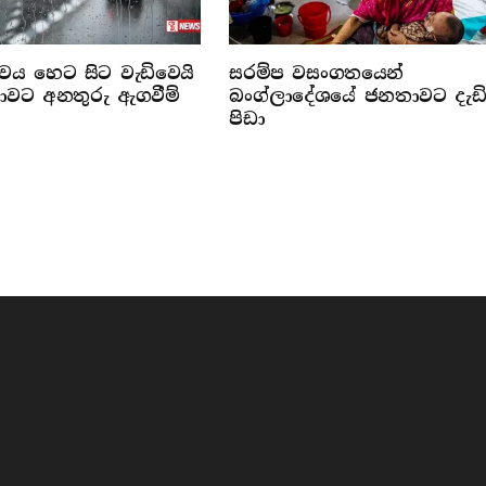
්වය හෙට සිට වැඩිවෙයි
සරම්ප වසංගතයෙන්
රජාවට අනතුරු ඇගවීම්
බංග්ලාදේශයේ ජනතාවට දැඩ
පිඩා