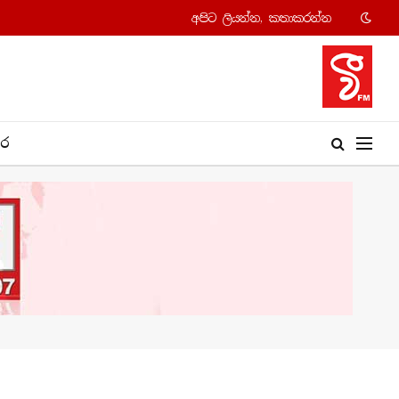
අපි​ට ලියන්න, කතාකරන්​න
​ර