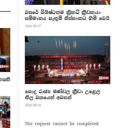
වසරේ විශිෂ්ටතම ක්‍රිකට් ක්‍රීඩකයා
සම්මානය පැතුම් නිස්සංකට හිමි වෙයි
2026-08-07
නපති
පොදු රාජ්‍ය මණ්ඩල ක්‍රීඩා උළෙල
නිල වශයෙන් අවසන්
2026-08-04
The request cannot be completed