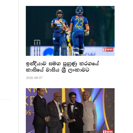
ඉන්දියාව සමග පුහුණු තරගයේ
කාසියේ වාසිය ශ්‍රී ලංකාවට
2026-08-07