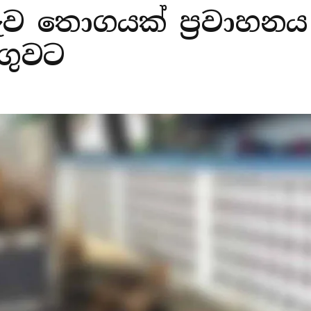
දැව තොගයක් ප්‍රවාහන
ංගුවට