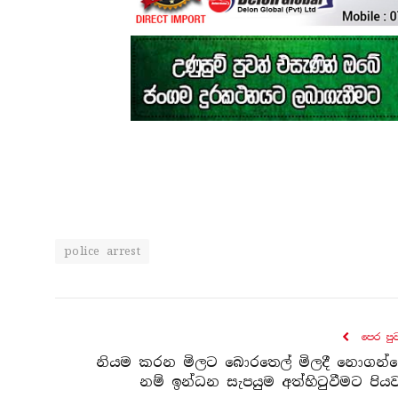
police arrest
පෙර පු
නියම කරන මිලට බොරතෙල් මිලදී නොගන්
නම් ඉන්ධන සැපයුම අත්හිටුවීමට පිය