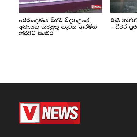
පේරාදෙණිය විශ්ව විද්‍යාලයේ
වැසි තත්ත
අධ්‍යයන කටයුතු නැවත ආරම්භ
– ධීවර ප්‍
කිරීමට පියවර