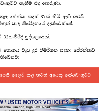
ංගුවට ගැනීම සිදු කෙරුණා.
තුල තේක්ක කදන් 37ක් තිබී ඇති බවයි
නිකුත් කල නිවේදනයේ දැක්වෙන්නේ.
32හැවිරිදි පුද්ගලයෙක්.
ව තොගය වැඩි දුර විමර්ශන සදහා සේරන්කඩ
 තිබෙනවා.
ත් පෙති අලෙවි කළ තවත් අයෙකු අත්අඩංගුවට