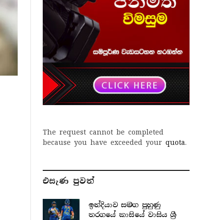
The request cannot be completed
because you have exceeded your
quota
.
එසැණ පුව​ත්
ඉන්දියාව සමග පුහුණු
තරගයේ කාසියේ වාසිය ශ්‍රී