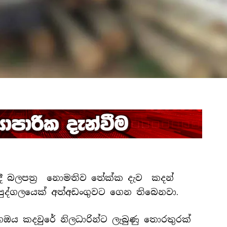
ේදී බලපත්‍ර නොමතිව තේක්ක දැව කදන්
පුද්ගලයෙක් අත්අඩංගුවට ගෙන තිබෙනවා.
ඔය කදවුරේ නිලධාරින්ට ලැබුණු තොරතුරක්