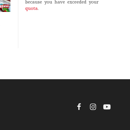
because you have exceeded your
quota
.
ි
Facebook
Instagram
YouTube