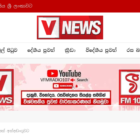
ය ශ්‍රී ලංකාවට
ුල් පිටුව
දේශීය පුව​ත්
ක්‍රී​ඩා
විදේශීය පුවත්
රස බ
ෙක් අත්අඩංගුවට