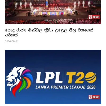
පොදු රාජ්‍ය මණ්ඩල ක්‍රීඩා උළෙල නිල වශයෙන්
අවසන්
2026-08-04