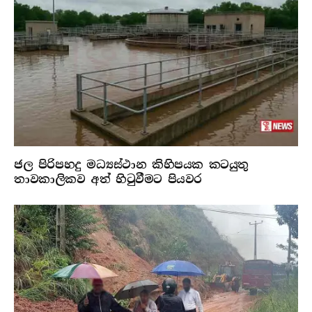
ජල පිරිපහදු මධ්‍යස්ථාන කිහිපයක කටයුතු
තාවකාලිකව අත් හිටුවීමට පියවර