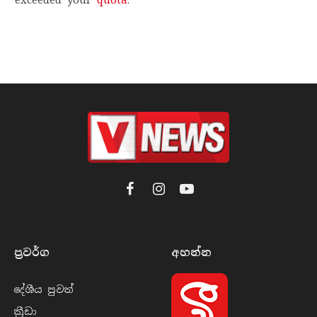
Facebook
Instagram
YouTube
ප්‍රවර්​ග
අහන්​න
දේශීය පුව​ත්
ක්‍රී​ඩා