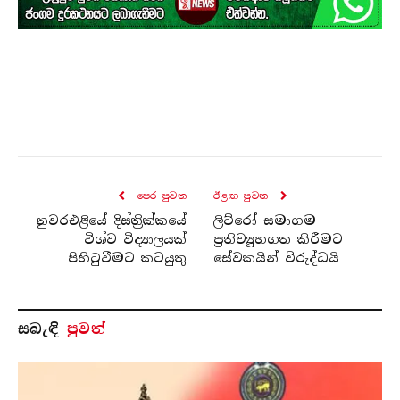
පෙර පුව​ත
ඊළඟ පුව​ත
නුවරඑළියේ දිස්ත්‍රික්කයේ
ලිට්රෝ සමාගම
විශ්ව විද්‍යාලයක්
ප්‍රතිව්‍යූහගත කිරීමට
පිහිටුවීමට කටයුතු
සේවකයින් විරුද්ධයි
සබැ​ඳි
පුවත්