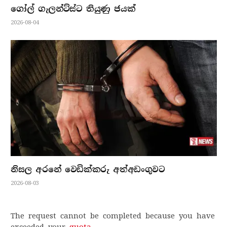
ගෝල් ගැලන්ට්ස්ට තියුණු ජයක්
2026-08-04
නිසල අරනේ වෙඩික්කරු අත්අඩංගුවට
2026-08-03
The request cannot be completed because you have
exceeded your
quota
.