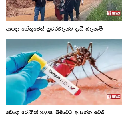
ආපදා හේතුවෙන් නුවරඑලියට දැඩි බලපෑම්
ඩෙංගු රෝගීන් 87,000 සීමාවට ආසන්න වෙයි