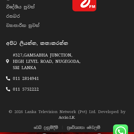
විදේශීය පුව​ත්
රසබ​ර
ව්‍යාපාරික පුව​ත්
අපිට ලියන්න, කතාකරන්න
#327,GAMSABHA JUNCTION,
HIGH LEVEL ROAD, NUGEGODA,
SRI LANKA
011 2814941
011 5752222
© 2026 Lanka Television Network (Pvt) Ltd. Developed by
Accio.LK
.
වෙබ් දැනුම්දීම්
ප්‍රවේශ්‍යතා මෙවලම්