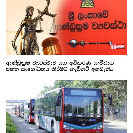
ආණ්ඩුක්‍රම ව්‍යවස්ථාව සහ අධිකරණ සංවිධාන
පනත සංශෝධනය කිරීමට කැබිනට් අනුමැතිය