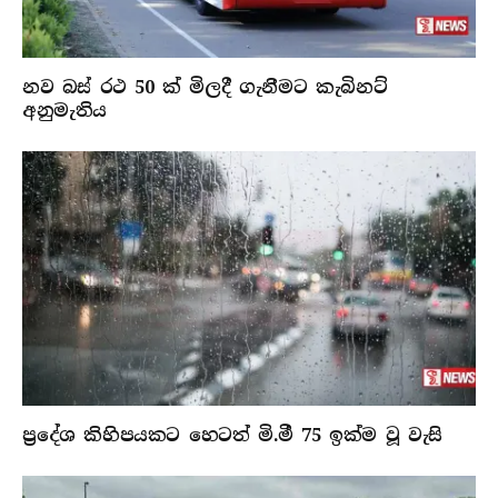
නව බස් රථ 50 ක් මිලදී ගැනීමට කැබිනට්
අනුමැතිය
ප්‍රදේශ කිහිපයකට හෙටත් මි.මී 75 ඉක්ම වූ වැසි