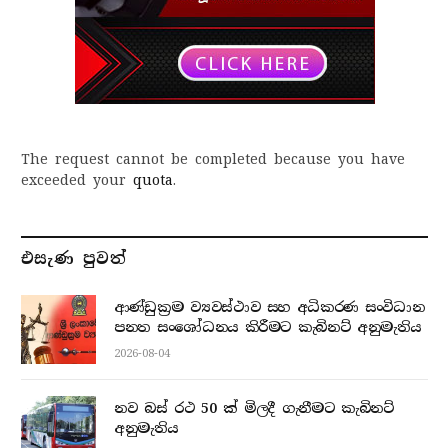
The request cannot be completed because you have
exceeded your
quota
.
එසැණ පුව​ත්
ආණ්ඩුක්‍රම ව්‍යවස්ථාව සහ අධිකරණ සංවිධාන
පනත සංශෝධනය කිරීමට කැබිනට් අනුමැතිය
2026-08-04
නව බස් රථ 50 ක් මිලදී ගැනීමට කැබිනට්
අනුමැතිය