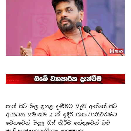
පාන් පිටි මිල ඉහළ දැමීමට සිදුව ඇත්තේ පිටි
ආනයන සමාගම් 2 ක් ඉදිරි ජනාධිපතිවරණය
වෙනුවෙන් මුදල් රැස් කිරීම හේතුවෙන් බව