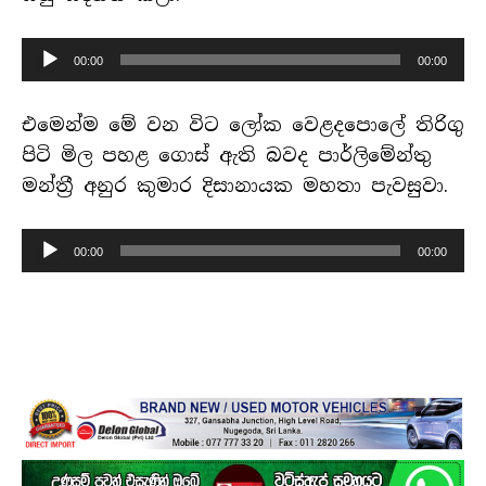
හඬ
00:00
00:00
පට
ධාවකය
එමෙන්ම මේ වන විට ලෝක වෙළදපොලේ තිරිගු
පිටි මිල පහළ ගොස් ඇති බවද පාර්ලිමේන්තු
මන්ත්‍රී අනුර කුමාර දිසානායක මහතා පැවසුවා.
හඬ
00:00
00:00
පට
ධාවකය