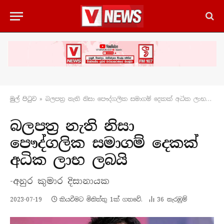
මුල් පිටු​ව
»
බලපත්‍ර නැති නිසා පෞද්ගලික සමාගම් දෙකක් අධික ලාභ ලබයි
බලපත්‍ර නැති නිසා
පෞද්ගලික සමාගම් දෙකක්
අධික ලාභ ලබයි
-අනුර කුමාර දිසානායක
2023-07-19
කියවීමට මිනිත්තු 1ක් ගතවේ.
36
නැරඹු​ම්