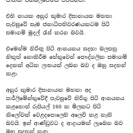
ජාතික ජනබලවේගය පවසනවා.
එහි නායක අනුර කුමාර දිසානායක මහතා
පැවසුවේ සෑම ජනාධිපතිවරණයකටම පිටි
සමාගම් මුදල් රැස් කරන බවයි.
එමෙන්ම තිරිඟු පිටි ආනයනය සදහා බලපත්‍ර
නිකුත් නොකිරීම හේතුවෙන් පෞද්ගලික සමාගම්
දෙකක් අධික ලාභයක් ලබන බව ද ඔහු සදහන්
කළා.
අනුර කුමාර දිසානායක මහතා අද
පාර්ලිමේන්තුවේදී පැවසුවේ තිරිගු පිටි ආනයනය
කළහොත් රුපියල් 160 ක මිලකට පිටි
කිලෝවක් වෙළදපොලෙහි අලෙවි කළ හැකි
බවයි. ඉන් ආණ්ඩුවට ද ආදායමක් ලැබෙන බව
ඔහු සදහන් කළා.