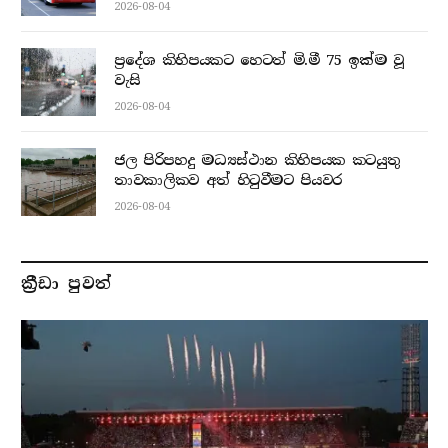
2026-08-04
ප්‍රදේශ කිහිපයකට හෙටත් මි.මී 75 ඉක්ම වූ
වැසි
2026-08-04
ජල පිරිපහදු මධ්‍යස්ථාන කිහිපයක කටයුතු
තාවකාලිකව අත් හිටුවීමට පියවර
2026-08-04
ක්‍රීඩා පුවත්