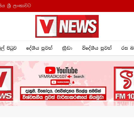
ය ශ්‍රී ලංකාවට
ුල් පිටුව
දේශීය පුව​ත්
ක්‍රී​ඩා
විදේශීය පුවත්
රස බ