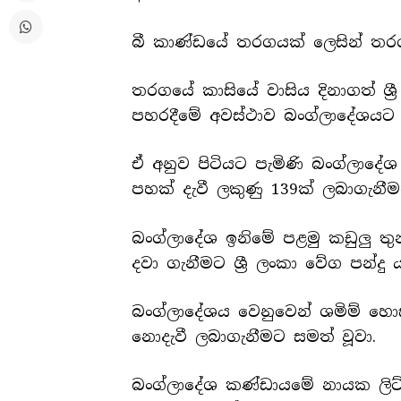
බී කාණ්ඩයේ තරගයක් ලෙසින් තරගය 
තරගයේ කාසියේ වාසිය දිනාගත් ශ්‍
පහරදීමේ අවස්ථාව බංග්ලාදේශයට ල
ඒ අනුව පිටියට පැමිණි බංග්ලාදේශ
පහක් දැවී ලකුණු 139ක් ලබාගැනීම
බංග්ලාදේශ ඉනිමේ පළමු කඩුලු තුන
දවා ගැනීමට ශ්‍රී ලංකා වේග පන්දු 
බංග්ලාදේශය වෙනුවෙන් ශමිම් හොස්
නොදැවී ලබාගැනීමට සමත් වූවා.
බංග්ලාදේශ කණ්ඩායමේ නායක ලිට්ට