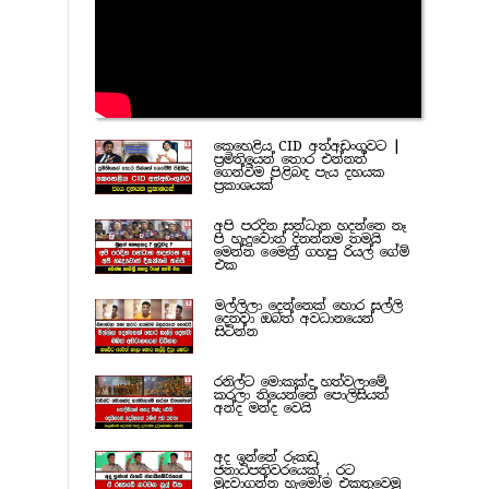
කෙහෙළිය CID අත්අඩංගුවට |
ප්‍රමිතියෙන් තොර එන්නත්
ගෙන්වීම පිළිබඳ පැය දහයක
ප්‍රකාශයක්
අපි පරදින සන්ධාන හදන්නෙ නෑ
පි හැදුවොත් දිනන්නම තමයි
මෙන්න මෛත්‍රී ගහපු රියල් ගේම්
එක
මල්ලිලා දෙන්නෙක් හොර සල්ලි
දෙනවා ඔබත් අවධානයෙන්
සිටින්න
රනිල්ට මොකක්ද හත්වලාමේ
කරලා තියෙන්නේ පොලිසියත්
අන්ද මන්ද වෙයි
අද ඉන්නේ රූකඩ
ජනාධිපතිවරයෙක් , රට
මුදවාගන්න හැමෝම එකතුවෙමු