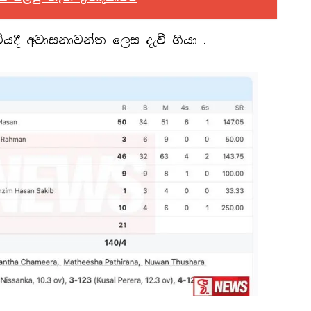
යදී අවාසනාවන්ත ලෙස දැවී ගියා .