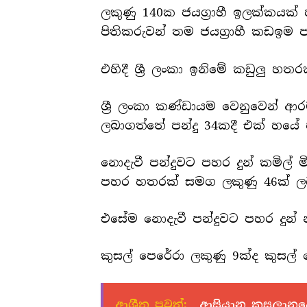
ලකුණු 140ක ජයග්‍රාහී ඉලක්කයක් හ
පිතිකරුවන් තම ජයග්‍රාහී කඩඉම පන
එහිදී ශ්‍රී ලංකා ඉනිමේ කඩුලු හතරක
ශ්‍රී ලංකා කණ්ඩායම වෙනුවෙන් ආර
ලබාගත්තේ පන්දු 34කදී එක් හය
නොදැවී පන්දුවට පහර දුන් කමිල්
පහර හතරක් සමග ලකුණු 46ක් ලබ
එසේම නොදැවී පන්දුවට පහර දුන්
කුසල් පෙරේරා ලකුණු 9ක්ද කුසල් ම
ආශ්‍රීත පුවත්:
ආසියානු කුසලානය