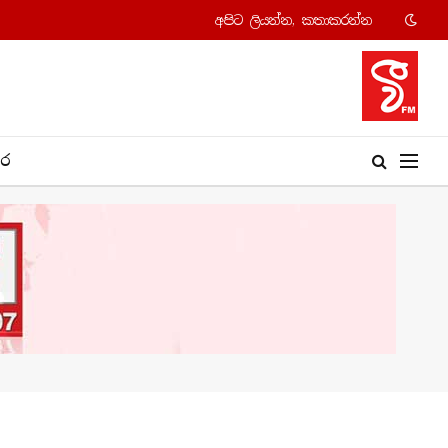
අපි​ට ලියන්න, කතාකරන්​න
​ර