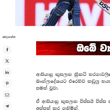
බෙදාගන්​න
ආසියානු කුසලාන ක්‍රිකට් තරගාවලි
බංග්ලාදේශයට එරෙහිව කඩුලු හයක
සමත් වූවා.
ඒ ආසියානු කුසලාන විස්සයි විස
අත්පත් කර ගනිමින්.