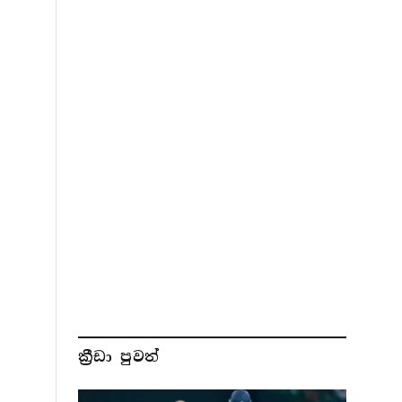
ක්‍රීඩා පුවත්