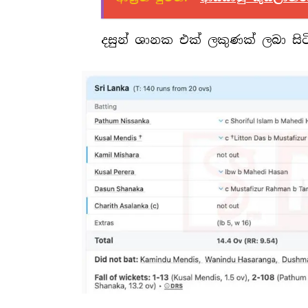
දසුන් ශානක එක් ලකුණක් ලබා සිටි