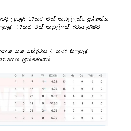
කදී ලකුණු 17කට එක් කඩුල්ලක්ද දුශ්මන්ත
ලකුණු 17කට එක් කඩුල්ලක් දවාගැනීමට
දෙනාම තම පන්දුවාර 4 තුළදී නිලකුණු
කැපීපෙනෙන ලක්ෂණයක්.