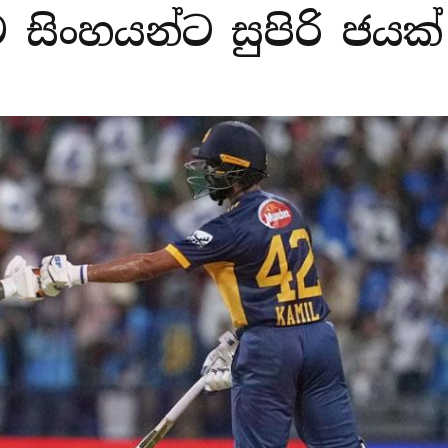
සිංහයන්ට සුපිරි ජයක්