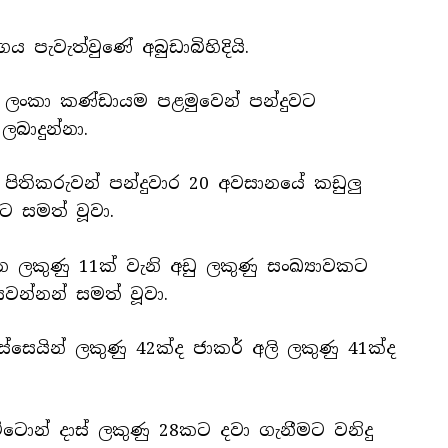
පැවැත්වුණේ අබුඩාබිහිදියි.
රී ලංකා කණ්ඩායම පළමුවෙන් පන්දුවට
බාදුන්නා.
 පිතිකරුවන් පන්දුවාර 20 අවසානයේ කඩුලු
ට සමත් වූවා.
 ලකුණු 11ක් වැනි අඩු ලකුණු සංඛ්‍යාවකට
යවන්නන් සමත් වූවා.
සෙයින් ලකුණු 42ක්ද ජාකර් අලි ලකුණු 41ක්ද
ොන් දාස් ලකුණු 28කට දවා ගැනීමට වනිදු