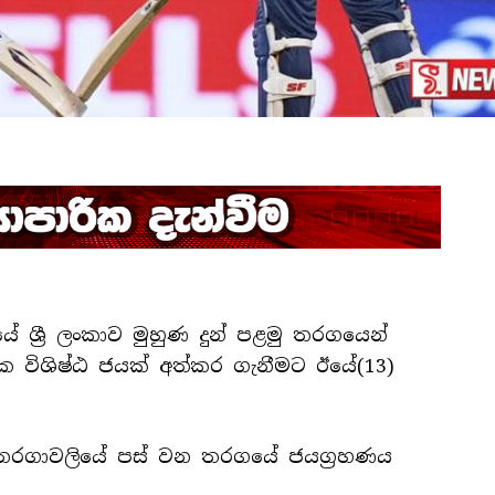
යේ ශ්‍රී ලංකාව මුහුණ දුන් පළමු තරගයෙන්
 විශිෂ්ඨ ජයක් අත්කර ගැනීමට ඊයේ(13)
්ස තරගාවලියේ පස් වන තරගයේ ජයග්‍රහණය