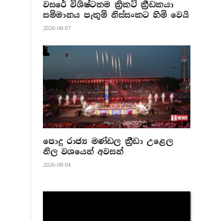
වසරේ විශිෂ්ටතම ක්‍රිකට් ක්‍රීඩකයා
සම්මානය පැතුම් නිස්සංකට හිමි වෙයි
2026-08-07
පොදු රාජ්‍ය මණ්ඩල ක්‍රීඩා උළෙල
නිල වශයෙන් අවසන්
2026-08-04