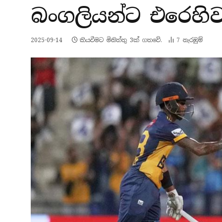
බංගලියන්ට එරෙහිව 
2025-09-14
කියවීමට මිනිත්තු 3ක් ගතවේ.
7
නැරඹු​ම්