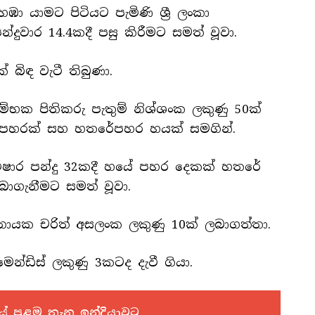
ඹා යාමට පිටියට පැමිණි ශ්‍රී ලංකා
්දුවාර 14.4කදී පසු කිරීමට සමත් වූවා.
් බිඳ වැටී තිබුණා.
ම්භක පිතිකරු පැතුම් නිශ්ශංක ලකුණු 50ක්
ේ පහරක් සහ හතරේපහර හයක් සමගින්.
 මිෂාර පන්දු 32කදී හයේ පහර දෙකක් හතරේ
ාගැනීමට සමත් වූවා.
 නායක චරිත් අසලංක ලකුණු 10ක් ලබාගත්තා.
ෙන්ඩිස් ලකුණු 3කටද දැවී ගියා.
ේ පළමු තැන ඉන්දියාවට