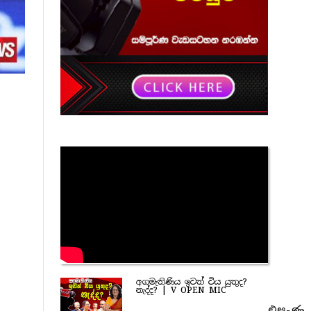
අගමැතිණිය ඉවත් විය යුතුද?
නැද්ද? | V OPEN MIC
එසැණ