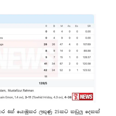
දුවාර 4ක් යොමුකර ලකුණු 25කට කඩුලු දෙකක්