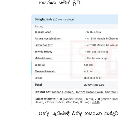
හසරංග සමත් වූවා.
පන්දු යැවීමේදී වනිදු හසරංග පන්