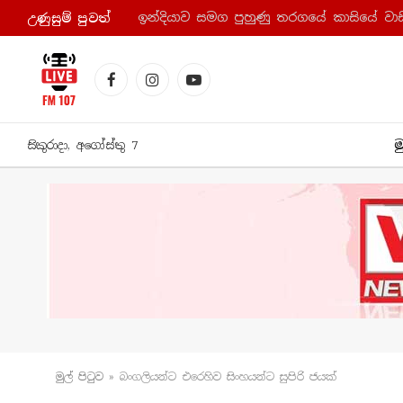
ඉන්දියාව සමග පුහුණු තරගයේ කාසියේ වාසි
උණුසුම් පුව​ත්
Facebook
Instagram
YouTube
ම
සිකුරාදා, අගෝස්තු 7
මුල් පිටු​ව
»
බංගලියන්ට එරෙහිව සිංහයන්ට සුපිරි ජයක්