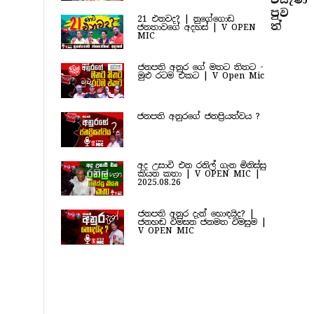
පුව​
21 එනවද? | නුගේගොඩ
ත්
ජනතාවගේ අදහස් | V OPEN
MIC
ජනපති අනුර ගේ මතට තිතට -
මුළු රටම එකට | V Open Mic
ජනපති අනුරගේ ජනප්‍රියත්වය ?
අද උසාවි එන රනිල් ගැන මිනිස්සු
කියන කතා | V OPEN MIC |
2025.08.26
ජනපති අනුර දැන් හොඳයිද? |
ජනහඬ විමසන ජනමත විමසුම |
V OPEN MIC