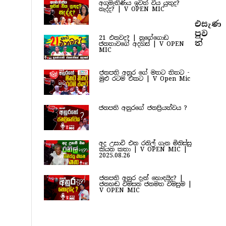
අගමැතිණිය ඉවත් විය යුතුද?
නැද්ද? | V OPEN MIC
එසැණ
පුව​
21 එනවද? | නුගේගොඩ
ත්
ජනතාවගේ අදහස් | V OPEN
MIC
ජනපති අනුර ගේ මතට තිතට -
මුළු රටම එකට | V Open Mic
ජනපති අනුරගේ ජනප්‍රියත්වය ?
අද උසාවි එන රනිල් ගැන මිනිස්සු
කියන කතා | V OPEN MIC |
2025.08.26
ජනපති අනුර දැන් හොඳයිද? |
ජනහඬ විමසන ජනමත විමසුම |
V OPEN MIC