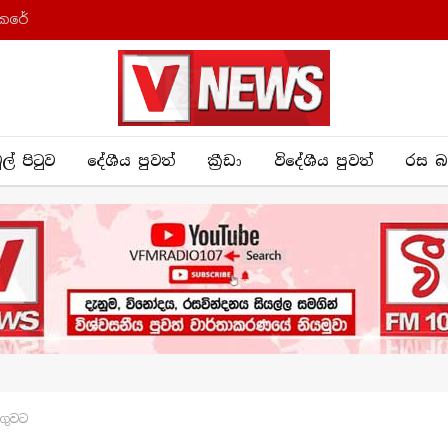
කෙරේ
ුල් පිටුව
දේශීය පුව​ත්
ක්‍රී​ඩා
විදේශීය පුවත්
රස බ
ගුවට