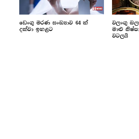
ඩෙංගු මරණ සංඛ්‍යාව 64 ක්
වලංගු බලප
දක්වා ඉහළට
මාළු නිෂ
වටලයි