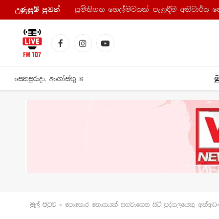
ප්‍රමිතිගත හෙල්මටයක් පැළඳීම අනිවාර්ය 
උණුසුම් පුව​ත්
Facebook
Instagram
YouTube
ම
සෙනසුරාදා, අගෝස්තු 8
මුල් පිටු​ව
»
පොහොර තොගයක් සගවාගෙන සිටි පුද්ගලයෙකු අත්අඩං