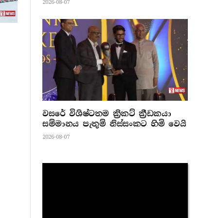
2026-08-07
වසරේ විශිෂ්ටතම ක්‍රිකට් ක්‍රීඩකයා
සම්මානය පැතුම් නිස්සංකට හිමි වෙයි
2026-08-07