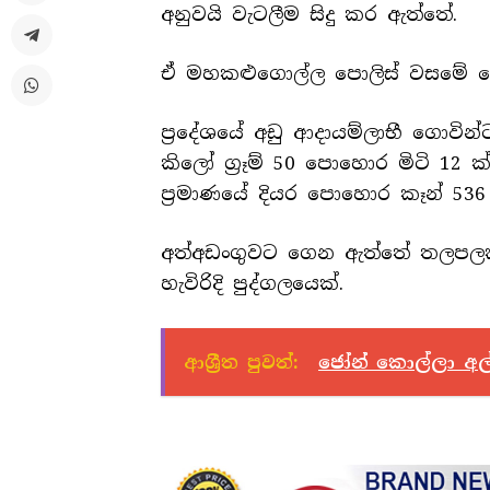
අනුවයි වැටලීම සිදු කර ඇත්තේ.
ඒ මහකළුගොල්ල පොලිස් වසමේ හෙල
ප්‍රදේශයේ අඩු ආදායම්ලාභී ගොවින්
කිලෝ ග්‍රෑම් 50 පොහොර මිටි 12 ක්
ප්‍රමාණයේ දියර පොහොර කෑන් 536
අත්අඩංගුවට ගෙන ඇත්තේ තලපලකන්
හැවිරිදි පුද්ගලයෙක්.
ආශ්‍රීත පුවත්:
ජෝන් කොල්ලා අල