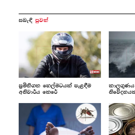
සබැ​ඳි
පුවත්
ප්‍රමිතිගත හෙල්මටයක් පැළඳීම
කාලගුණය 
අනිවාර්ය කෙරේ
නිවේදනයක