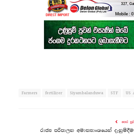
Farmers
fertilizer
Siyambalanduwa
STF
US 
පෙර පු
රාජ්‍ය පරිපාලන අමාත්‍යාංශයෙන් දැනුම්දීම