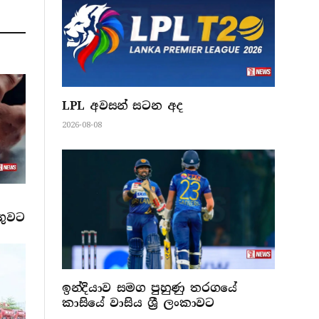
LPL අවසන් සටන අද
2026-08-08
ගුවට
ඉන්දියාව සමග පුහුණු තරගයේ
කාසියේ වාසිය ශ්‍රී ලංකාවට