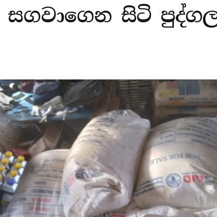
ගවාගෙන සිටි පුද්ගල