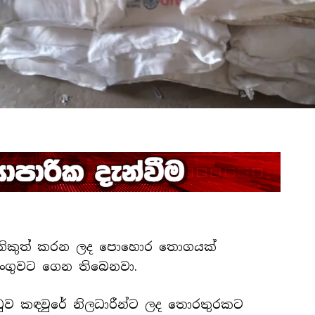
ා නිකුත් කරන ලද පොහොර තොගයක්
ඩංගුවට ගෙන තිබෙනවා.
ඩුව කඳවුරේ නිලධාරීන්ට ලද තොරතුරකට