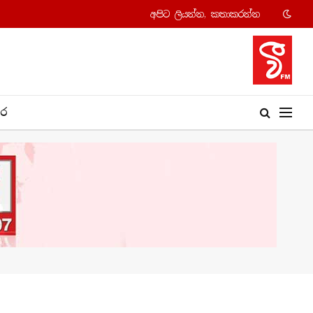
අපි​ට ලියන්න, කතාකරන්​න
​ර