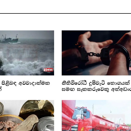
පිළිබඳ අවවාදාත්මක
නීතිවිරෝධී දුම්වැටි තොගයක්
්
සමඟ සැකකරුවෙකු අත්අඩං