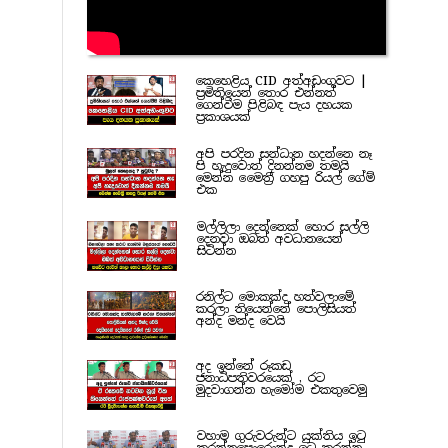
කෙහෙළිය CID අත්අඩංගුවට |
ප්‍රමිතියෙන් තොර එන්නත්
ගෙන්වීම පිළිබඳ පැය දහයක
ප්‍රකාශයක්
අපි පරදින සන්ධාන හදන්නෙ නෑ
පි හැදුවොත් දිනන්නම තමයි
මෙන්න මෛත්‍රී ගහපු රියල් ගේම්
එක
මල්ලිලා දෙන්නෙක් හොර සල්ලි
දෙනවා ඔබත් අවධානයෙන්
සිටින්න
රනිල්ට මොකක්ද හත්වලාමේ
කරලා තියෙන්නේ පොලිසියත්
අන්ද මන්ද වෙයි
අද ඉන්නේ රූකඩ
ජනාධිපතිවරයෙක් , රට
මුදවාගන්න හැමෝම එකතුවෙමු
වහාම ගුරුවරුන්ට යුක්තිය ඉටු
කරන්නපොරොන්දු ඉටු කරන්න...