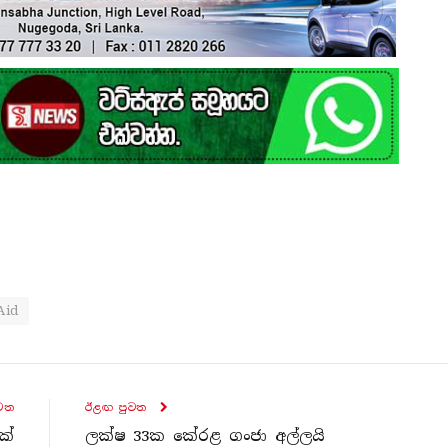
Aid
ව​ත
ඊළඟ පුව​ත
ක්
ලක්ෂ 33ක කේරළ ගංජා අල්ලයි