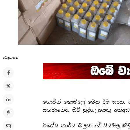
බෙදාගන්​න
ගොවීන් නොමිලේ බෙදා දීම සදහ
සගවාගෙන සිටි පුද්ගලයෙකු අත්අ
විශේෂ කාර්ය බලකායේ සියඹලාණ්