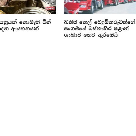
ත්‍රයක් නොමැති ටින්
ඛනිජ තෙල් බෙදුම්කරුවන්ගේ
්පාදන ආයතනයක්
සංගමයේ බස්නාහිර පළාත්
ශාඛාව හෙට ඇරඹෙයි