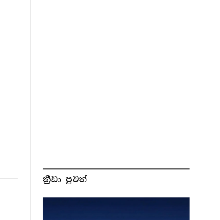
ක්‍රීඩා පුවත්