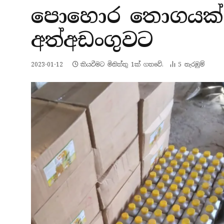
පොහොර තොගයක් ස
අත්අඩංගුවට
2023-01-12
කියවීමට මිනිත්තු 1ක් ගතවේ.
5
නැරඹු​ම්