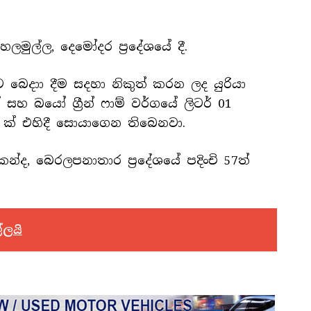
මුල්ල, දෙමෝදර ප්‍රදේශයේ දී.
ට බෙදාා දීම සදහා නිකුත් කරන ලද යුරියා
 සහ බයෝ ග්‍රීන් ෆාම් වර්ගයේ ලිටර් 01
 ක් එහිදී සොයාගෙන තිබෙනවා.
ද, බෙරලපනාතාර ප්‍රදේශයේ පදිංචි 57ත්
්ලයි