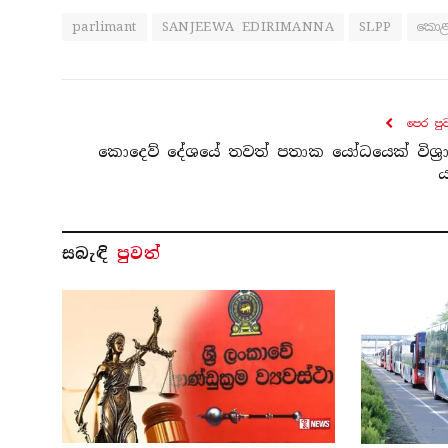
parlimant
SANJEEWA EDIRIMANNA
SLPP
කො
පෙර පු
කොදෙව් දේශයේ තවත් පතාක යෝධයෙක් විශ්‍ර
ය
සබැ​ඳි
පුවත්