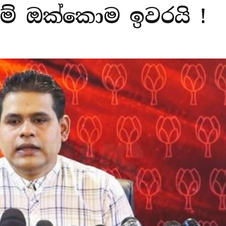
ම් ඔක්කොම ඉවරයි !