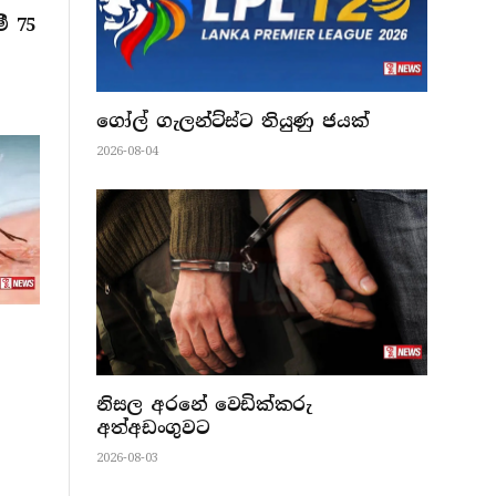
ී 75
ගෝල් ගැලන්ට්ස්ට තියුණු ජයක්
2026-08-04
නිසල අරනේ වෙඩික්කරු
අත්අඩංගුවට
2026-08-03