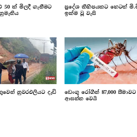
 50 ක් මිලදී ගැනීමට
ප්‍රදේශ කිහිපයකට හෙටත් මි.ම
නුමැතිය
ඉක්ම වූ වැසි
වෙන් නුවරඑලියට දැඩි
ඩෙංගු රෝගීන් 87,000 සීමාවට
ආසන්න වෙයි