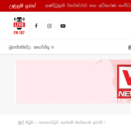
උණුසුම් පුව​ත්
Facebook
Instagram
YouTube
ම
බ්‍රහස්පතින්දා, අගෝස්තු 6
මුල් පිටු​ව
»
පොහොට්ටුව නැත්තම් ඔක්කොම ඉවරයි !