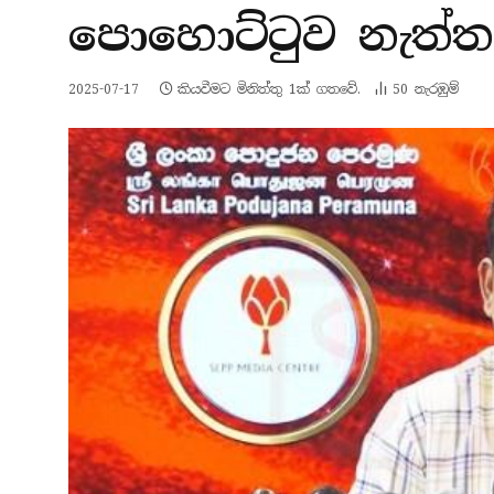
පොහොට්ටුව නැත්ත
2025-07-17
කියවීමට මිනිත්තු 1ක් ගතවේ.
50
නැරඹු​ම්