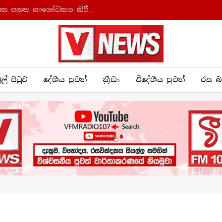
ආණ්ඩුක්‍රම ව්‍යවස්ථාව සහ අධිකරණ සංවිධාන පනත සංශෝධනය කිරීමට කැබිනට් අනුමැතිය
ුල් පිටුව
දේශීය පුව​ත්
ක්‍රී​ඩා
විදේශීය පුවත්
රස බ