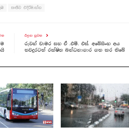
ළඹ
සංජිව එදිරිමාන්න
ව​ත
ඊළඟ පුව​ත
ාම
රුවන් චාමර සහ ඒ .එම්. එස්. අබේසිංහ අය
යි
තවදුරටත් රක්ෂිත බන්ධනාගාර ගත කර තිබේ