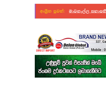
ආශ්‍රීත පුවත්:
මාවනැල්ල සභාපති