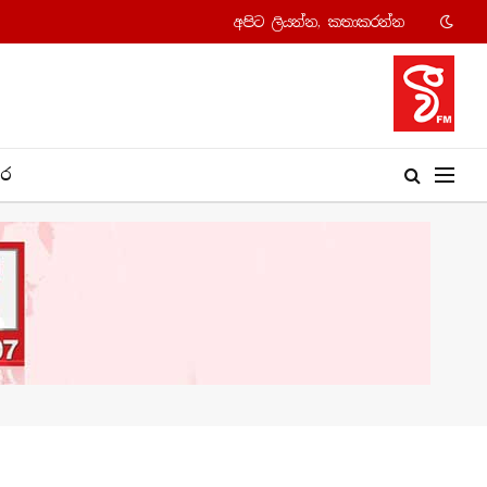
අපි​ට ලියන්න, කතාකරන්​න
​ර