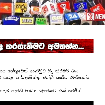
ය හේතුවෙන් ආණ්ඩුව සිදු කිරීමට ගිය
ටපු පාර්ලිමේන්තු මන්ත්‍රී සංජිව එදිරිමාන්න
ඹ පැවති මාධ්‍ය හමුවකට එක් වෙමින්.