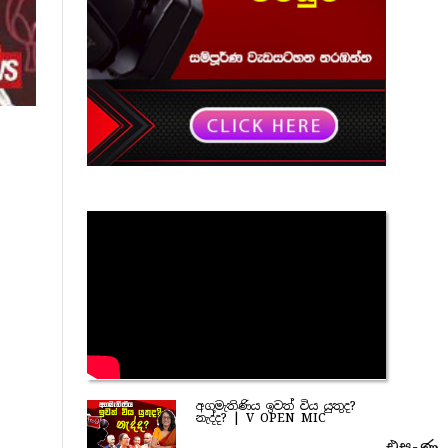
අගමැතිණිය ඉවත් විය යුතුද?
නැද්ද? | V OPEN MIC
එසැණ