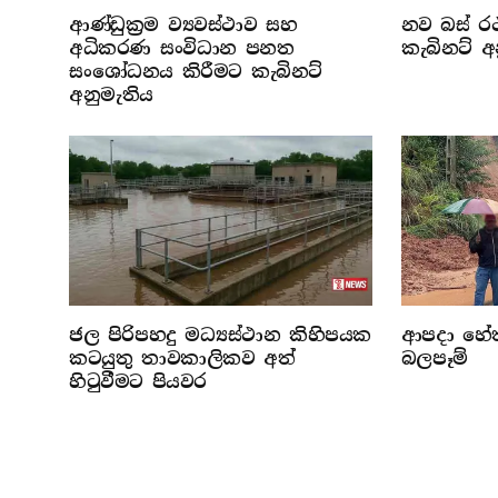
ආණ්ඩුක්‍රම ව්‍යවස්ථාව සහ
නව බස් රථ
අධිකරණ සංවිධාන පනත
කැබිනට් අ
සංශෝධනය කිරීමට කැබිනට්
අනුමැතිය
ජල පිරිපහදු මධ්‍යස්ථාන කිහිපයක
ආපදා හේතු
කටයුතු තාවකාලිකව අත්
බලපෑම්
හිටුවීමට පියවර