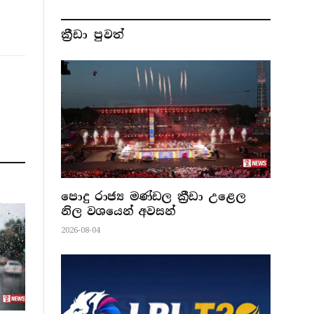
ක්‍රීඩා පුවත්
පොදු රාජ්‍ය මණ්ඩල ක්‍රීඩා උළෙල
නිල වශයෙන් අවසන්
2026-08-04