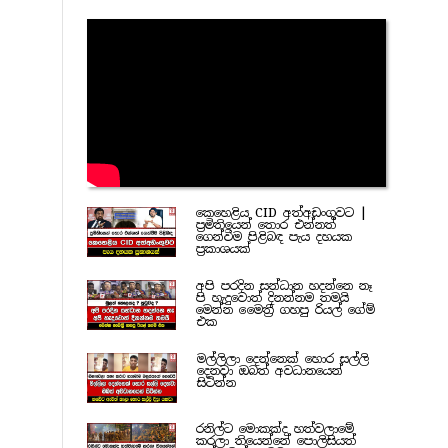
කෙහෙළිය CID අත්අඩංගුවට |
ප්‍රමිතියෙන් තොර එන්නත්
ගෙන්වීම පිළිබඳ පැය දහයක
ප්‍රකාශයක්
අපි පරදින සන්ධාන හදන්නෙ නෑ
පි හැදුවොත් දිනන්නම තමයි
මෙන්න මෛත්‍රී ගහපු රියල් ගේම්
එක
මල්ලිලා දෙන්නෙක් හොර සල්ලි
දෙනවා ඔබත් අවධානයෙන්
සිටින්න
රනිල්ට මොකක්ද හත්වලාමේ
කරලා තියෙන්නේ පොලිසියත්