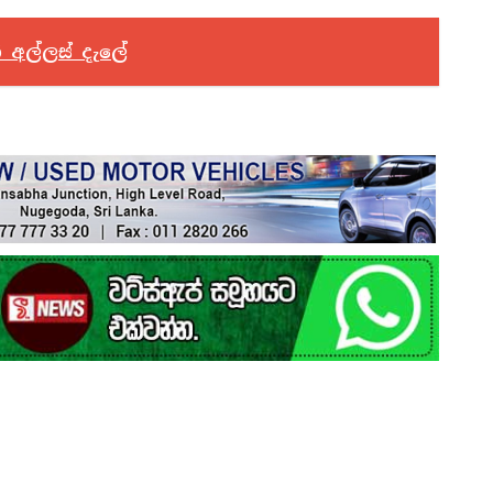
 අල්ලස් දැලේ