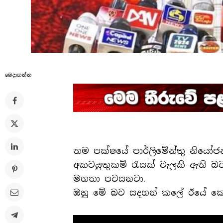
බෙදාගන්​න
තම පක්ෂයේ පාර්ලිමේන්තු නියෝජන
අකටයුතුකම් රැසක් වැලකි ඇති බව හි
මහතා පවසනවා.
ඔහු මේ බව සදහන් කලේ ඊයේ කොළ