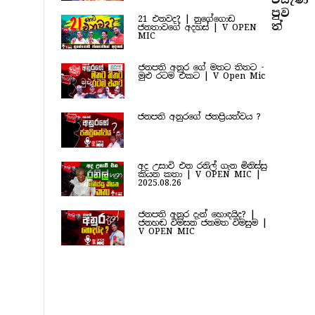
පුව​
21 එනවද? | නුගේගොඩ
ත්
ජනතාවගේ අදහස් | V OPEN
MIC
ජනපති අනුර ගේ මතට තිතට -
මුළු රටම එකට | V Open Mic
ජනපති අනුරගේ ජනප්‍රියත්වය ?
අද උසාවි එන රනිල් ගැන මිනිස්සු
කියන කතා | V OPEN MIC |
2025.08.26
ජනපති අනුර දැන් හොඳයිද? |
ජනහඬ විමසන ජනමත විමසුම |
V OPEN MIC