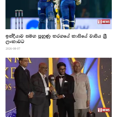
ඉන්දියාව සමග පුහුණු තරගයේ කාසියේ වාසිය ශ්‍රී
ලංකාවට
2026-08-07