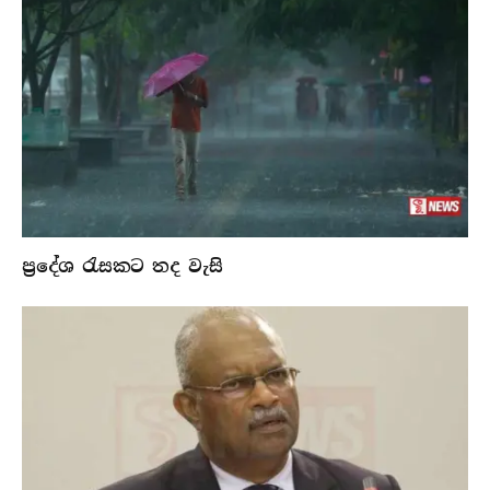
ප්‍රදේශ රැසකට තද වැසි