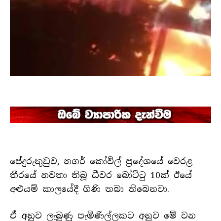
පේදුරුතුඩුව, නගර් කෝවිල් ප්‍රදේශයේ වෙරළ
තීරයේ නවතා තිබූ ධීවර බෝට්ටු 10ක් ඊයේ
අළුයම් කාලයේදී ගිණි තබා තිබෙනවා.
ඒ අනුව ලැබුණු පැමිණිල්ලකට අනුව මේ වන