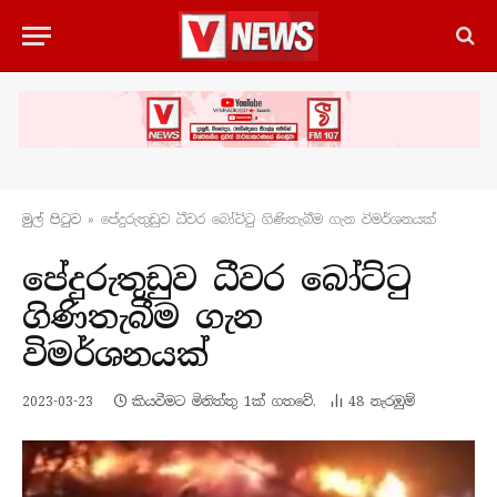
මුල් පිටු​ව
»
පේදුරුතුඩුව ධීවර බෝට්ටු ගිණිතැබීම ගැන විමර්ශනයක්
පේදුරුතුඩුව ධීවර බෝට්ටු
ගිණිතැබීම ගැන
විමර්ශනයක්
2023-03-23
කියවීමට මිනිත්තු 1ක් ගතවේ.
48
නැරඹු​ම්