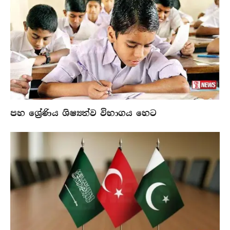
පහ ශ්‍රේණිය ශිෂ්‍යත්ව විභාගය හෙට