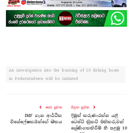
An investigation into the burning of 10 fishing boats
in Pedurutuduwa will be initiated
පෙර පුව​ත
ඊළඟ පුව​ත
IMF ගැන ආර්ථික
දිමුත් කරුණාරත්න යළි
විශේලේෂකයින්ගේ මතය
ටෙස්ට් ක්‍රිකට් පිතිකරුවන්
ශ්‍රේණිගතකිරීම් හී පළමු 10