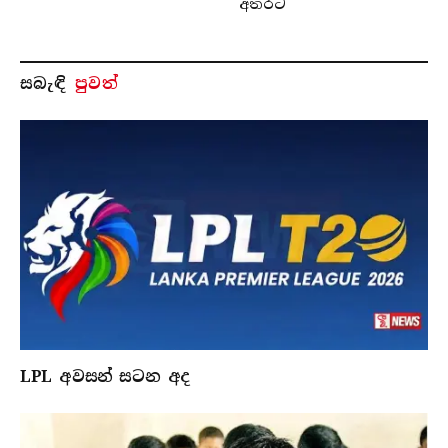
අතරට
සබැ​ඳි
පුවත්
LPL අවසන් සටන අද