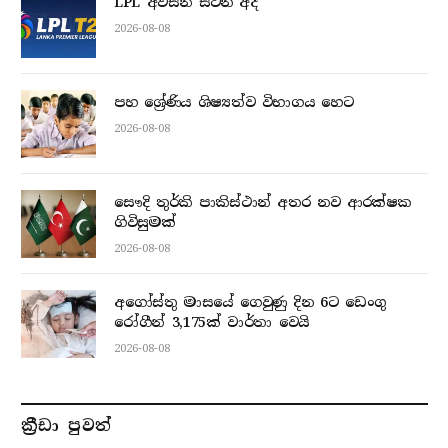
LPL අවසන් සටන අද
2026-08-08
පහ ශ්‍රේණිය ශිෂ්‍යත්ව විභාගය හෙට
2026-08-08
සෞදි තුර්කි පාකිස්ථාන් අතර නව ආරක්ෂක
ගිවිසුමක්
2026-08-08
අගෝස්තු මාසයේ ගෙවුණු දින 6ට ඩෙංගු
රෝගීන් 3,175ක් වාර්තා වෙයි
2026-08-08
ක්‍රීඩා පුවත්