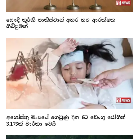
සෞදි තුර්කි පාකිස්ථාන් අතර නව ආරක්ෂක
ගිවිසුමක්
අගෝස්තු මාසයේ ගෙවුණු දින 6ට ඩෙංගු රෝගීන්
3,175ක් වාර්තා වෙයි