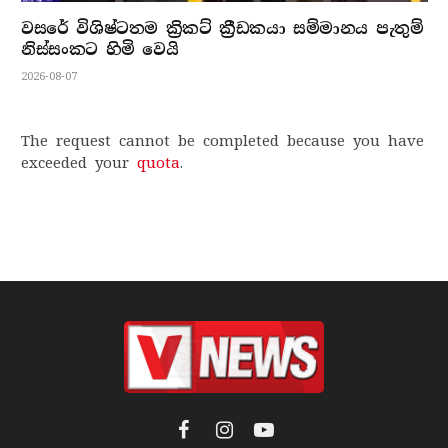
වසරේ විශිෂ්ටතම ක්‍රිකට් ක්‍රීඩකයා සම්මානය පැතුම්
නිස්සංකට හිමි වෙයි
2026-08-07
The request cannot be completed because you have
exceeded your
quota
.
Facebook
Instagram
YouTube