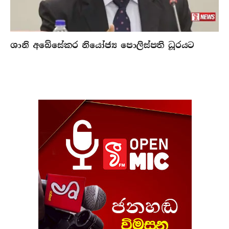
ශානි අබේසේකර නියෝජ්‍ය පොලිස්පති ධූරයට