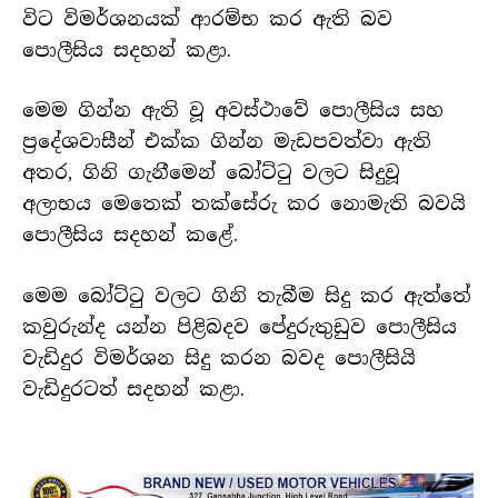
විට විමර්ශනයක් ආරම්භ කර ඇති බව
පොලීසිය සදහන් කළා.
මෙම ගින්න ඇති වූ අවස්ථාවේ පොලීසිය සහ
ප්‍රදේශවාසීන් එක්ක ගින්න මැඩපවත්වා ඇති
අතර, ගිනි ගැනීමෙන් බෝට්ටු වලට සිදුවූ
අලාභය මෙතෙක් තක්සේරු කර නොමැති බවයි
පොලීසිය සදහන් කළේ.
මෙම බෝට්ටු වලට ගිනි තැබීම සිදු කර ඇත්තේ
කවුරුන්ද යන්න පිළිබදව පේදුරුතුඩුව පොලීසිය
වැඩිදුර විමර්ශන සිදු කරන බවද පොලීසියි
වැඩිදුරටත් සදහන් කළා.