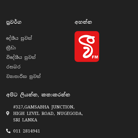
ප්‍රවර්​ග
අහන්​න
දේශීය පුව​ත්
ක්‍රී​ඩා
විදේශීය පුව​ත්
රසබ​ර
ව්‍යාපාරික පුව​ත්
අපිට ලියන්න, කතාකරන්න
#327,GAMSABHA JUNCTION,
HIGH LEVEL ROAD, NUGEGODA,
SRI LANKA
011 2814941