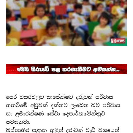
පෙර වසරවලට සාපේක්ෂව දරුවන් පරිවාස
ගතවීමේ අඩුවක් දක්නට ලැබෙන බව පරිවාස
හා ළමාරක්ෂණ සේවා දෙපාර්තමේන්තුව
පවසනවා.
බස්නාහිර පළාත තුළින් දරුවන් වැඩි වශයෙන්