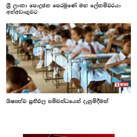
ශ්‍රී ලංකා පොදුජන පෙරමුණේ මහ ලේකම්වරයා
අත්අඩංගුවට
ශිෂ්‍යත්ව ප්‍රතිඵල සම්බන්ධයෙන් දැනුම්දීමක්