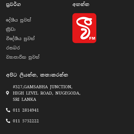
ප්‍රවර්​ග
අහන්​න
දේශීය පුව​ත්
ක්‍රී​ඩා
විදේශීය පුව​ත්
රසබ​ර
ව්‍යාපාරික පුව​ත්
අපිට ලියන්න, කතාකරන්න
#327,GAMSABHA JUNCTION,
HIGH LEVEL ROAD, NUGEGODA,
SRI LANKA
011 2814941
011 5752222