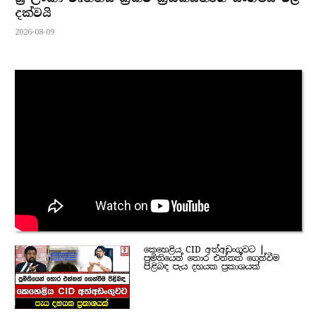
දක්වයි
2026-08-09
කෙහෙළිය CID අත්අඩංගුවට |
ප්‍රමිතියෙන් තොර එන්නත් ගෙන්වීම
පිළිබඳ පැය දහයක ප්‍රකාශයක්