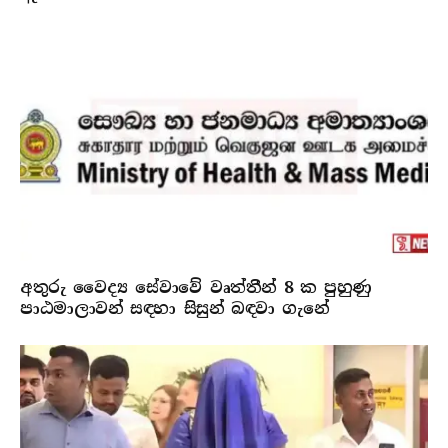
අතුරු වෛද්‍ය සේවාවේ වෘත්තීන් 8 ක පුහුණු
පාඨමාලාවන් සඳහා සිසුන් බඳවා ගැනේ