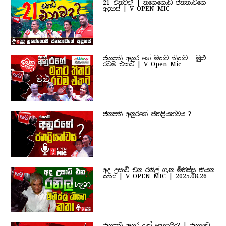
21 එනවද? | නුගේගොඩ ජනතාවගේ
අදහස් | V OPEN MIC
ජනපති අනුර ගේ මතට තිතට - මුළු
රටම එකට | V Open Mic
ජනපති අනුරගේ ජනප්‍රියත්වය ?
අද උසාවි එන රනිල් ගැන මිනිස්සු කියන
කතා | V OPEN MIC | 2025.08.26
ජනපති අනුර දැන් හොඳයිද? | ජනහඬ