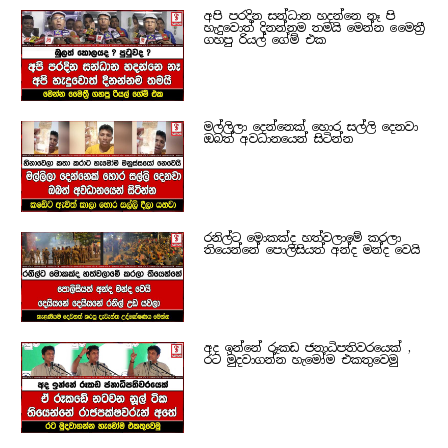
අපි පරදින සන්ධාන හදන්නෙ නෑ පි
හැදුවොත් දිනන්නම තමයි මෙන්න මෛත්‍රී
ගහපු රියල් ගේම් එක
මල්ලිලා දෙන්නෙක් හොර සල්ලි දෙනවා
ඔබත් අවධානයෙන් සිටින්න
රනිල්ට මොකක්ද හත්වලාමේ කරලා
තියෙන්නේ පොලිසියත් අන්ද මන්ද වෙයි
අද ඉන්නේ රූකඩ ජනාධිපතිවරයෙක් ,
රට මුදවාගන්න හැමෝම එකතුවෙමු