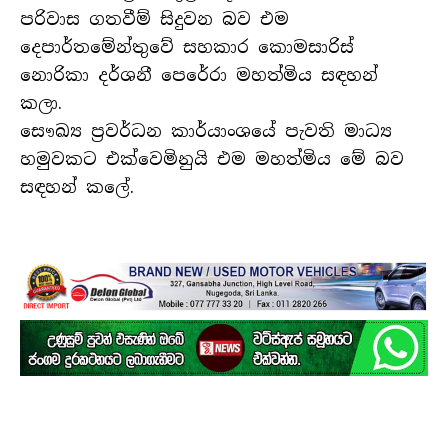
පරිවාස ගතවීම් සිදුවන බව එම
දෙපාර්තමේන්තුවේ සහකාර කොමසාරිස්
නොරිකා දර්ශනී පෙරේරා මහත්මිය සඳහන්
කලා.
සෞඛ්‍ය ප්‍රවර්ධන කාර්යාංශයේ පැවති මාධ්‍ය
හමුවකට එක්වෙමිනුයි එම මහත්මිය මේ බව
සඳහන් කලේ.