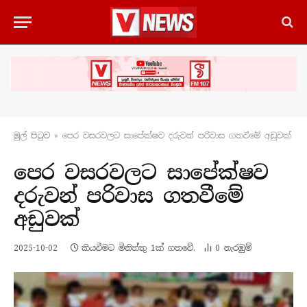
මුල් පිටු​ව
»
පෙර වසරවලට සාපේක්ෂව දරුවන් පරිවාස ගතවීමේ අඩුවක්
පෙර වසරවලට සාපේක්ෂව
දරුවන් පරිවාස ගතවීමේ
අඩුවක්
2025-10-02
කියවීමට මිනිත්තු 1ක් ගතවේ.
0
නැරඹු​ම්