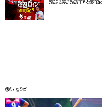
විමසන ජනමත විමසුම | V OPEN MIC
ක්‍රීඩා පුවත්