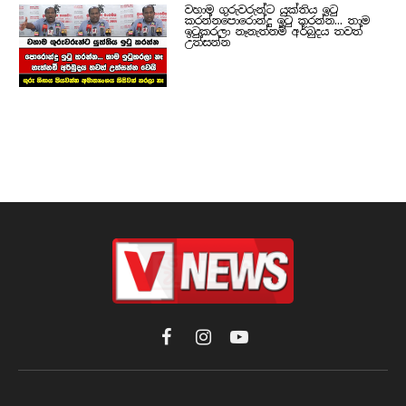
වහාම ගුරුවරුන්ට යුක්තිය ඉටු
කරන්නපොරොන්දු ඉටු කරන්න... තාම
ඉටුකරලා නෑනැත්නම් අර්බුදය තවත්
උත්සන්න
Facebook
Instagram
YouTube