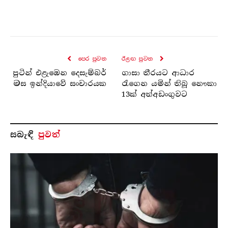
පෙර පුව​ත
ඊළඟ පුව​ත
පුටින් එළැඹෙන දෙසැම්බර්
ගාසා තීරයට ආධාර
මස ඉන්දියාවේ සංචාරයක
රැගෙන යමින් තිබූ නෞකා
13ක් අත්අඩංගුවට
සබැ​ඳි
පුවත්