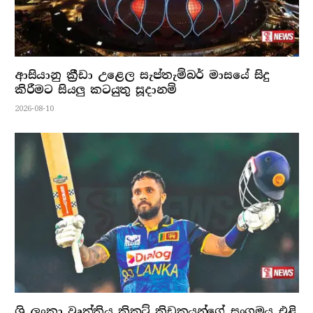
ආසියානු ක්‍රීඩා උළෙල සැප්තැම්බර් මාසයේ සිදු
කිරීමට සියලු කටයුතු සූදානම්
2026-08-10
ශ්‍රි ලංකා වෘත්තිය ක්‍රිකට් ක්‍රිඩකයන්ගේ සංගමය එළි