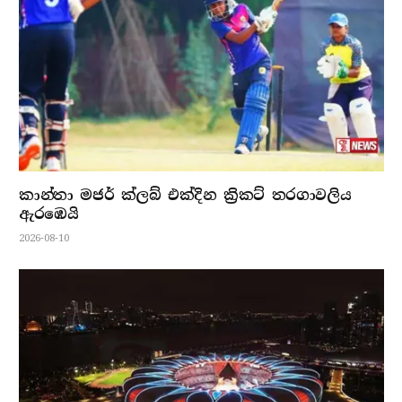
කාන්තා මජර් ක්ලබ් එක්දින ක්‍රිකට් තරගාවලිය
ඇරඹෙයි
2026-08-10