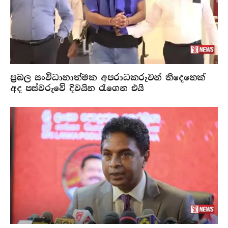
ප්‍රබල සංවිධානාත්මක අපරාධකරුවන් තිදෙනෙක්
අද පස්වරුවේ දිවයින රැගෙන එයි