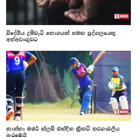
විදේශීය දුම්වැටි තොගයක් සමඟ පුද්ගලයෙකු
අත්අඩංගුවට
කාන්තා මජර් ක්ලබ් එක්දින ක්‍රිකට් තරගාවලිය
ඇරඹෙයි