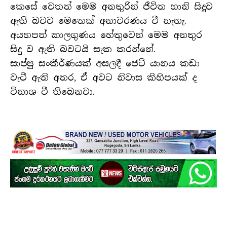
කෙසේ වෙතත් මෙම අනතුරින් ජීවිත හානි සිදුව
ඇති බවට මෙතෙක් අනාවරණය වී නැහැ.
අයහපත් කාලගුණය හේතුවෙන් මෙම අනතුර
සිදු ව ඇති බවටයි සැක කරන්නේ.
සාප්පු සංකීර්ණයක් අසලදී ජෙට් යානය කඩා
වැටී ඇති අතර, ඒ අවට නිවාස කිහිපයක් ද
විනාශ වී තිබෙනවා.