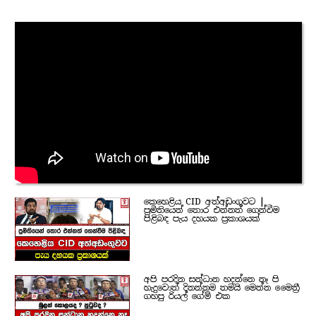
කෙහෙළිය CID අත්අඩංගුවට |
ප්‍රමිතියෙන් තොර එන්නත් ගෙන්වීම
පිළිබඳ පැය දහයක ප්‍රකාශයක්
අපි පරදින සන්ධාන හදන්නෙ නෑ පි
හැදුවොත් දිනන්නම තමයි මෙන්න මෛත්‍රී
ගහපු රියල් ගේම් එක