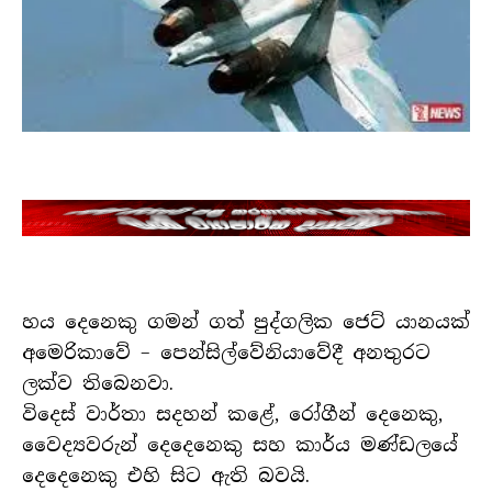
හය දෙනෙකු ගමන් ගත් පුද්ගලික ජෙට් යානයක්
අමෙරිකාවේ – පෙන්සිල්වේනියාවේදී අනතුරට
ලක්ව තිබෙනවා.
විදෙස් වාර්තා සදහන් කළේ, රෝගීන් දෙනෙකු,
වෛද්‍යවරුන් දෙදෙනෙකු සහ කාර්ය මණ්ඩලයේ
දෙදෙනෙකු එහි සිට ඇති බවයි.