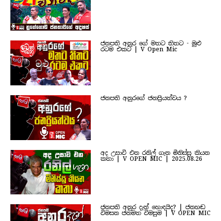
ජනපති අනුර ගේ මතට තිතට - මුළු
රටම එකට | V Open Mic
ජනපති අනුරගේ ජනප්‍රියත්වය ?
අද උසාවි එන රනිල් ගැන මිනිස්සු කියන
කතා | V OPEN MIC | 2025.08.26
ජනපති අනුර දැන් හොඳයිද? | ජනහඬ
විමසන ජනමත විමසුම | V OPEN MIC