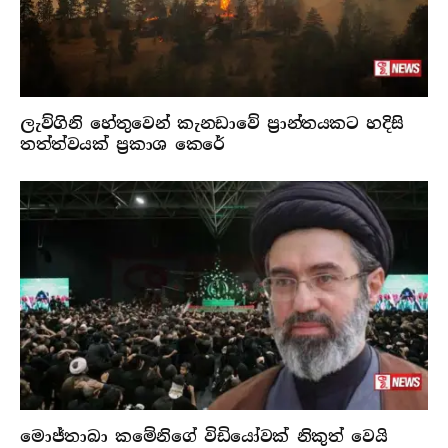
ලැව්ගිනි හේතුවෙන් කැනඩාවේ ප්‍රාන්තයකට හදිසි
තත්ත්වයක් ප්‍රකාශ කෙරේ
මොජ්තාබා කමේනිගේ විඩියෝවක් නිකුත් වෙයි