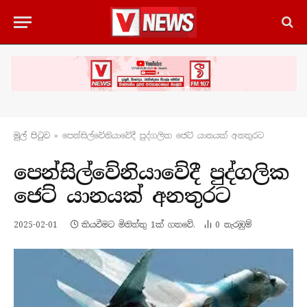
මුල් පිටු​ව
»
පෙන්සිල්වේනියාවේදී පුද්ගලික ජෙට් යානයක් අනතුරට
පෙන්සිල්වේනියාවේදී පුද්ගලික
ජෙට් යානයක් අනතුරට
2025-02-01
කියවීමට මිනිත්තු 1ක් ගතවේ.
0
නැරඹු​ම්