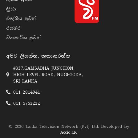
ක්‍රී​ඩා
විදේශීය පුව​ත්
රසබ​ර
ව්‍යාපාරික පුව​ත්
අපිට ලියන්න, කතාකරන්න
#327,GAMSABHA JUNCTION,
HIGH LEVEL ROAD, NUGEGODA,
SRI LANKA
011 2814941
011 5752222
© 2026 Lanka Television Network (Pvt) Ltd. Developed by
Accio.LK
.