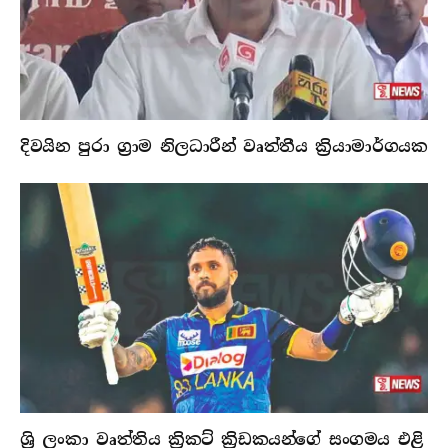
දිවයින පුරා ග්‍රාම නිලධාරීන් වෘත්තීය ක්‍රියාමාර්ගයක
ශ්‍රි ලංකා වෘත්තිය ක්‍රිකට් ක්‍රිඩකයන්ගේ සංගමය එළි