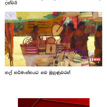
දක්වයි
තල් කර්මාන්තයට නව මුහුණුවරක්