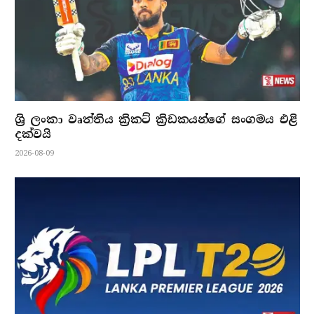
ශ්‍රි ලංකා වෘත්තිය ක්‍රිකට් ක්‍රිඩකයන්ගේ සංගමය එළි
දක්වයි
2026-08-09