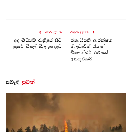
පෙර පුව​ත
ඊළඟ පුව​ත
අද මධ්‍යම රාත්‍රියේ සිට
ජනාධිපති ආරක්ෂක
සුපර් ඩීසල් මිල ඉහළට
නිලධාරීන් රැගත්
ඩිෆෙන්ඩර් රථයක්
අනතුරකට
සබැ​ඳි
පුවත්