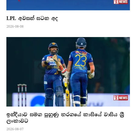
LPL අවසන් සටන අද
2026-08-08
ඉන්දියාව සමග පුහුණු තරගයේ කාසියේ වාසිය ශ්‍රී
ලංකාවට
2026-08-07