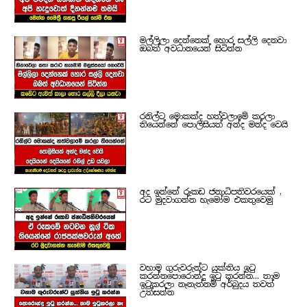
මල්ලිලා දෙන්නෙක් හොර සල්ලි දෙනවා
ඔබත් අවධානයෙන් සිටින්න
රනිල්ට මොකක්ද හත්වලාමේ කරලා
තියෙන්නේ පොලිසියත් අන්ද මන්ද වෙයි
අද ඉන්නේ රූකඩ ජනාධිපතිවරයෙක් ,
රට මුදවාගන්න හැමෝම එකතුවෙමු
වහාම ගුරුවරුන්ට යුක්තිය ඉටු
කරන්නපොරොන්දු ඉටු කරන්න... තාම
ඉටුකරලා නෑනැත්නම් අර්බුදය තවත්
උත්සන්න