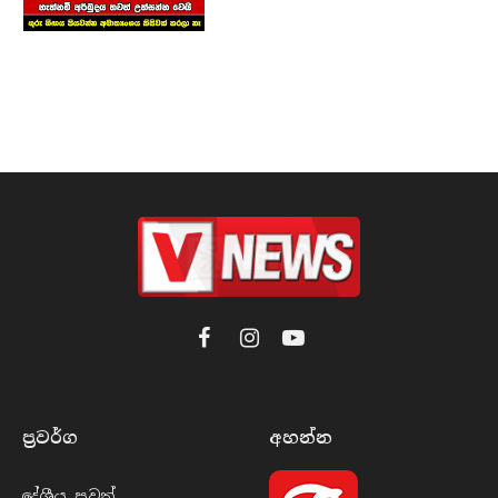
Facebook
Instagram
YouTube
ප්‍රවර්​ග
අහන්​න
දේශීය පුව​ත්