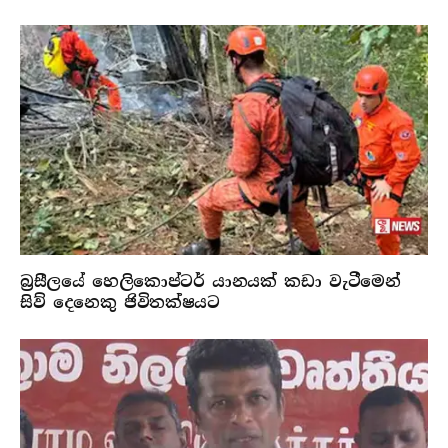
බ්‍රසීලයේ හෙලිකොප්ටර් යානයක් කඩා වැටීමෙන්
සිව් දෙනෙකු ජිවිතක්ෂයට