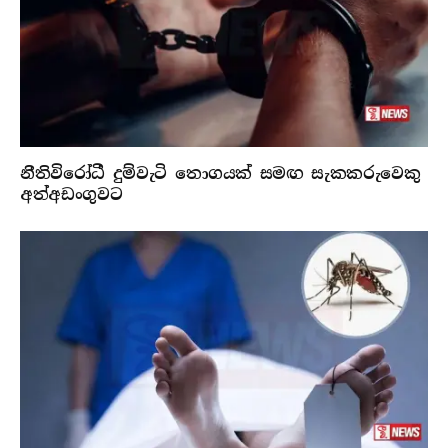
නීතිවිරෝධී දුම්වැටි තොගයක් සමඟ සැකකරුවෙකු
අත්අඩංගුවට