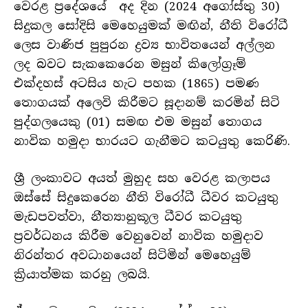
වෙරළ ප්‍රදේශයේ අද දින (2024 අගෝස්තු 30)
සිදුකල සෝදිසි මෙහෙයුමක් මඟින්, නීති විරෝධී
ලෙස වාණිජ පුපුරන ද්‍රව්‍ය භාවිතයෙන් අල්ලන
ලද බවට සැකකෙරෙන මසුන් කිලෝග්‍රෑම්
එක්දහස් අටසිය හැට පහක (1865) පමණ
තොගයක් අලෙවි කිරීමට සූදානම් කරමින් සිටි
පුද්ගලයෙකු (01) සමඟ එම මසුන් තොගය
නාවික හමුදා භාරයට ගැනීමට කටයුතු කෙරිණි.
ශ්‍රී ලංකාවට අයත් මුහුද සහ වෙරළ කලාපය
ඔස්සේ සිදුකෙරෙන නීති විරෝධී ධීවර කටයුතු
මැඩපවත්වා, නීත්‍යානුකූල ධීවර කටයුතු
ප්‍රවර්ධනය කිරීම වෙනුවෙන් නාවික හමුදාව
නිරන්තර අවධානයෙන් සිටිමින් මෙහෙයුම්
ක්‍රියාත්මක කරනු ලබයි.