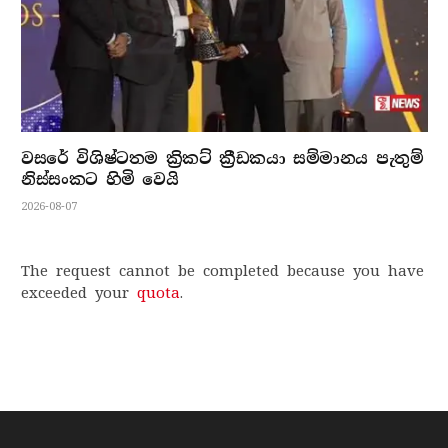
වසරේ විශිෂ්ටතම ක්‍රිකට් ක්‍රීඩකයා සම්මානය පැතුම්
නිස්සංකට හිමි වෙයි
2026-08-07
The request cannot be completed because you have
exceeded your
quota
.