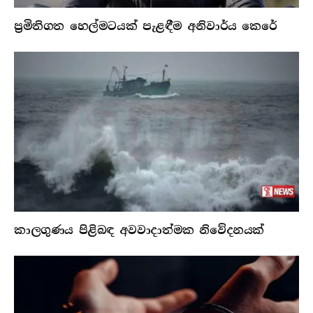
ප්‍රමිතිගත හෙල්මටයක් පැළඳීම අනිවාර්ය කෙරේ
කාලගුණය පිළිබඳ අවවාදාත්මක නිවේදනයක්