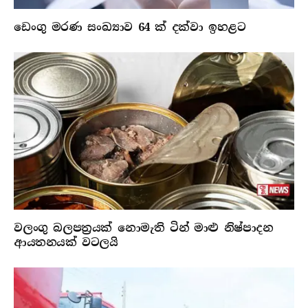
ඩෙංගු මරණ සංඛ්‍යාව 64 ක් දක්වා ඉහළට
වලංගු බලපත්‍රයක් නොමැති ටින් මාළු නිෂ්පාදන
ආයතනයක් වටලයි