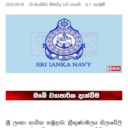
2024-08-30
කියවීමට මිනිත්තු 1ක් ගතවේ.
1
නැරඹු​ම්
ශ්‍රී ලංකා නාවික හමුදාව; ත්‍රීකුණාමලය නිලාවේලි