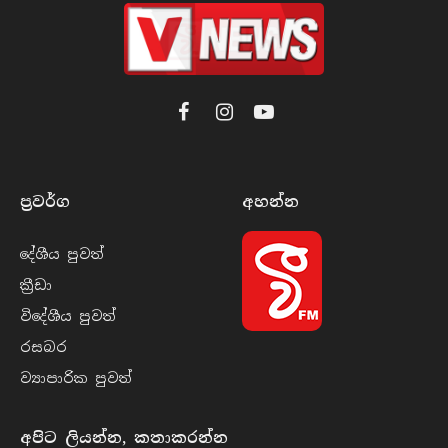
Facebook
Instagram
YouTube
ප්‍රවර්​ග
අහන්​න
දේශීය පුව​ත්
ක්‍රී​ඩා
විදේශීය පුව​ත්
රසබ​ර
ව්‍යාපාරික පුව​ත්
අපිට ලියන්න, කතාකරන්න