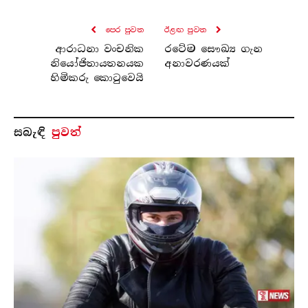
පෙර පුව​ත
ඊළඟ පුව​ත
ආරාධනා වංචනික
රටේම සෞඛ්‍ය ගැන
නියෝජිතායතනයක
අනාවරණයක්
හිමිකරු කොටුවෙයි
සබැ​ඳි
පුවත්