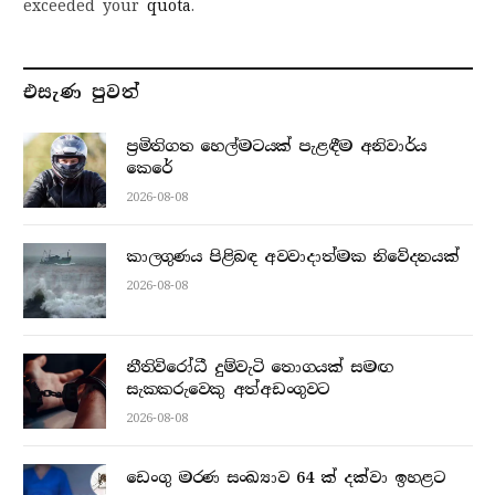
exceeded your
quota
.
එසැණ පුව​ත්
ප්‍රමිතිගත හෙල්මටයක් පැළඳීම අනිවාර්ය
කෙරේ
2026-08-08
කාලගුණය පිළිබඳ අවවාදාත්මක නිවේදනයක්
2026-08-08
නීතිවිරෝධී දුම්වැටි තොගයක් සමඟ
සැකකරුවෙකු අත්අඩංගුවට
2026-08-08
ඩෙංගු මරණ සංඛ්‍යාව 64 ක් දක්වා ඉහළට