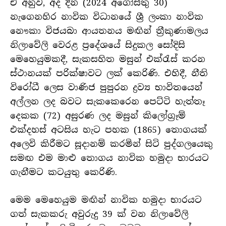
ඒ අනුව, අද දින (2024 අගෝස්තු 30)
නැගෙනහිර නාවික විධානයේ ශ්‍රී ලංකා නාවික
නෞකා විජයබා ආයතනය මඟින් ත්‍රීකුණාමලය
නිලාවේලි වෙරළ ප්‍රදේශයේ සිදුකල සෝදිසි
මෙහෙයුමකදී, සැකසහිත මසුන් එක්රැස් කරන
ස්ථානයක් පරික්ෂාවට ලක් කෙරිණි. එහිදී, නීති
විරෝධී ලෙස වාණිජ පුපුරන ද්‍රව්‍ය භාවිතයෙන්
අල්ලන ලද බවට සැකකෙරෙන පෙට්ටි හැත්තෑ
දෙකක (72) අසුරණ ලද මසුන් කිලෝග්‍රෑම්
එක්දහස් අටසිය හැට පහක (1865) තොගයක්
අලෙවි කිරීමට සූදානම් කරමින් සිටි පුද්ගලයෙකු
සමඟ එම මාළු තොගය නාවික හමුදා භාරයට
ගැනීමට කටයුතු කෙරිණි.
මෙම මෙ‍හෙයුම මඟින් නාවික හමුදා භාරයට
ගත් සැකකරු අවුරුදු 39 ක් වන නිලාවේලි