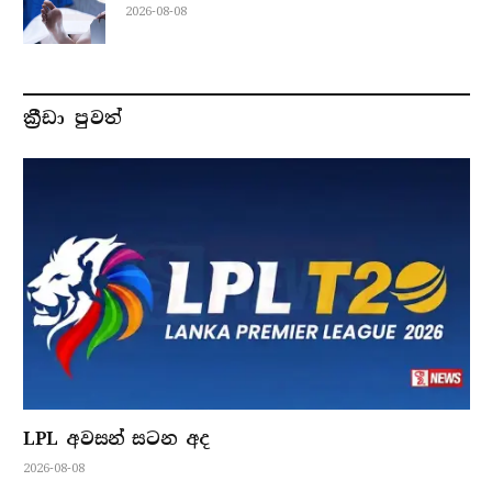
2026-08-08
ක්‍රීඩා පුවත්
LPL අවසන් සටන අද
2026-08-08