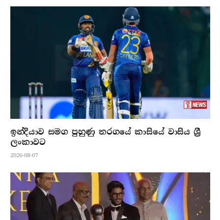
ඉන්දියාව සමග පුහුණු තරගයේ කාසියේ වාසිය ශ්‍රී
ලංකාවට
2026-08-07