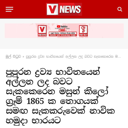
මුල් පිටු​ව
»
පුපුරන ද්‍රව්‍ය භාවිතයෙන් අල්ලන ලද බවට සැකකෙරෙන මසුන් කිලෝ ග්‍රෑම් 1865 ක තොගයක් සමඟ සැකකරුවෙක් නාවික හමුදා භාරයට
පුපුරන ද්‍රව්‍ය භාවිතයෙන්
අල්ලන ලද බවට
සැකකෙරෙන මසුන් කිලෝ
ග්‍රෑම් 1865 ක තොගයක්
සමඟ සැකකරුවෙක් නාවික
හමුදා භාරයට