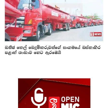
ඛනිජ තෙල් බෙදුම්කරුවන්ගේ සංගමයේ බස්නාහිර
පළාත් ශාඛාව හෙට ඇරඹෙයි