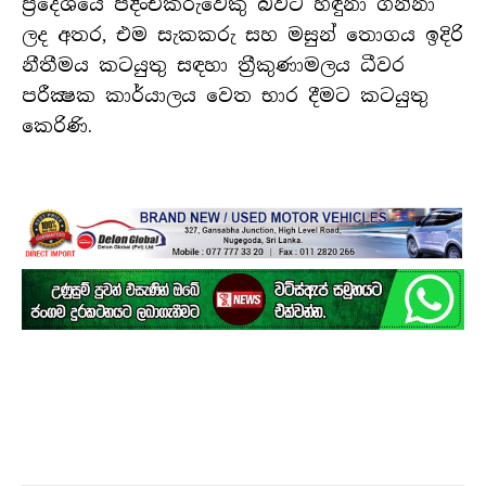
ප්‍රදේශයේ පදිංචිකරුවෙකු බවට හඳුනා ගන්නා
ලද අතර, එම සැකකරු සහ මසුන් තොගය ඉදිරි
නීතීමය කටයුතු සඳහා ත්‍රීකුණාමලය ධීවර
පරීක්‍ෂක කාර්යාලය වෙත භාර දීමට කටයුතු
කෙරිණි.