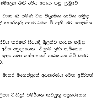
දී මෙලෙස ගිනි අවිය සොයා ගනු ලැබුවේ
 වයස 42 පමණ වන විශ්‍රාමික නාවික හමුදා
දී තොරතුරු අනාවරණය වී ඇති බව පොලිසිය
වය කරමින් සිටියදී මුලතිව් නාවික හමුදා
නි අවිය අහුලාගෙන විශ්‍රාම ලබා පැමිනෙන
ක් ලෙස තමා සන්තකයේ තබාගෙන සිටි බවට
වා
මාතර මහෙස්ත්‍රාත් අධිකරණය වෙත ඉදිරිපත්
ලිසිය වෑඩිදුර විමර්ශන කටයුතු සිදුකරගෙන