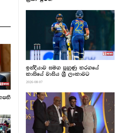
ඉන්දියාව සමග පුහුණු තරගයේ
කාසියේ වාසිය ශ්‍රී ලංකාවට
2026-08-07
නපති