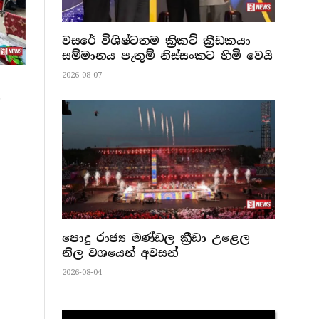
වසරේ විශිෂ්ටතම ක්‍රිකට් ක්‍රීඩකයා
සම්මානය පැතුම් නිස්සංකට හිමි වෙයි
2026-08-07
ි
පොදු රාජ්‍ය මණ්ඩල ක්‍රීඩා උළෙල
නිල වශයෙන් අවසන්
2026-08-04