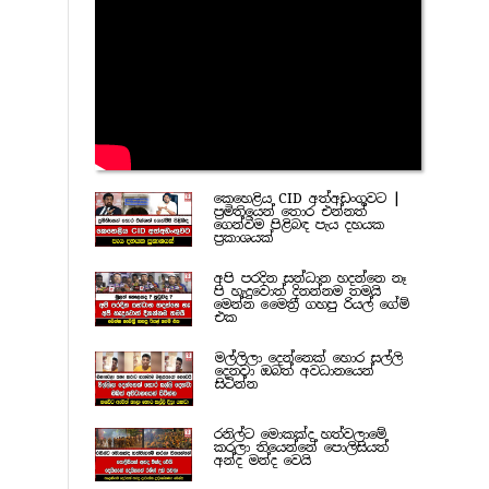
කෙහෙළිය CID අත්අඩංගුවට |
ප්‍රමිතියෙන් තොර එන්නත්
ගෙන්වීම පිළිබඳ පැය දහයක
ප්‍රකාශයක්
අපි පරදින සන්ධාන හදන්නෙ නෑ
පි හැදුවොත් දිනන්නම තමයි
මෙන්න මෛත්‍රී ගහපු රියල් ගේම්
එක
මල්ලිලා දෙන්නෙක් හොර සල්ලි
දෙනවා ඔබත් අවධානයෙන්
සිටින්න
රනිල්ට මොකක්ද හත්වලාමේ
කරලා තියෙන්නේ පොලිසියත්
අන්ද මන්ද වෙයි