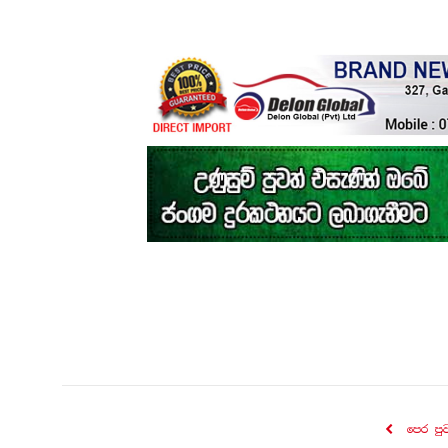
පෙර පු