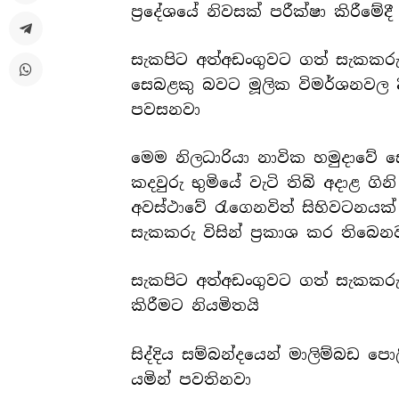
ප්‍රදේශයේ නිවසක් පරීක්ෂා කිරීමේ
සැකපිට අත්අඩංගුවට ගත් සැකකරු
සෙබළකු බවට මූලික විමර්ශනවල 
පවසනවා
මෙම නිලධාරියා නාවික හමුදාවේ සේ
කදවුරු භුමියේ වැටි තිබි අදාළ ගි
අවස්ථාවේ රැගෙනවිත් සිහිවටනය
සැකකරු විසින් ප්‍රකාශ කර තිබෙන
සැකපිට අත්අඩංගුවට ගත් සැකකරු 
කිරීමට නියමිතයි
සිද්දිය සම්බන්දයෙන් මාලිම්බඩ පො
යමින් පවතිනවා