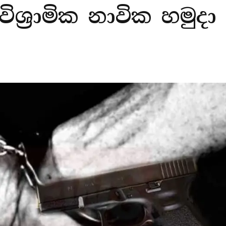
ශ්‍රාමික නාවික හමුද