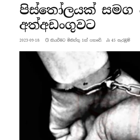
පිස්තෝලයක් සමග වි
අත්අඩංගුවට
2023-09-18
කියවීමට මිනිත්තු 1ක් ගතවේ.
45
නැරඹු​ම්