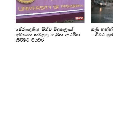
පේරාදෙණිය විශ්ව විද්‍යාලයේ
වැසි තත්ත
අධ්‍යයන කටයුතු නැවත ආරම්භ
– ධීවර ප්‍
කිරීමට පියවර