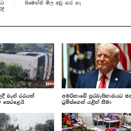
්ධ
සිමෙන්ති මිල අඩු කර නෑ
දී
ලදී වෑන් රථයක්
අමරිකාවේ පුරවැසිභාවයට ජ
ට පෙරළෙයි
ට්‍රම්ප්ගෙන් යළිත් සීමා