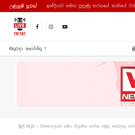
ඉන්දියාව සමග පුහුණු තරගයේ කාසියේ වාසි
උණුසුම් පුව​ත්
Facebook
Instagram
YouTube
ම
සිකුරාදා, අගෝස්තු 7
මුල් පිටු​ව
»
පිස්තෝලයක් සමග විශ්‍රාමික නාවික හමුදා සෙබළකු අත