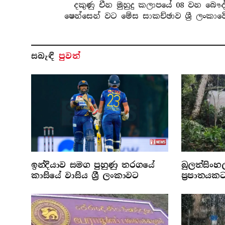
දකුණු චීන මුහුදු කලාපයේ 08 වන බෞද
ෂෙන්සෙන් වට මේස සාකච්ඡාව ශ්‍රී ලංකාවේ
සබැ​ඳි
පුවත්
ඉන්දියාව සමග පුහුණු තරගයේ
බුලත්සිංහ
කාසියේ වාසිය ශ්‍රී ලංකාවට
ප්‍රපාතයක