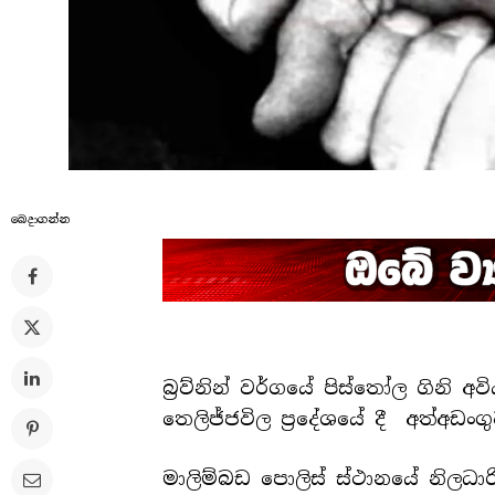
බෙදාගන්​න
බ්‍රව්නින් වර්ගයේ පිස්තෝල ගිනි අ
තෙලිජ්ජවිල ප්‍රදේශයේ දී අත්අඩ
මාලිම්බඩ පොලිස් ස්ථානයේ නිලධා