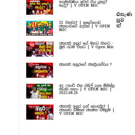
අගමැතිණිය ඉවත් විය යුතුද?
නැද්ද? | V OPEN MIC
එසැණ
පුව​
21 එනවද? | නුගේගොඩ
ත්
ජනතාවගේ අදහස් | V OPEN
MIC
ජනපති අනුර ගේ මතට තිතට -
මුළු රටම එකට | V Open Mic
ජනපති අනුරගේ ජනප්‍රියත්වය ?
අද උසාවි එන රනිල් ගැන මිනිස්සු
කියන කතා | V OPEN MIC |
2025.08.26
ජනපති අනුර දැන් හොඳයිද? |
ජනහඬ විමසන ජනමත විමසුම |
V OPEN MIC