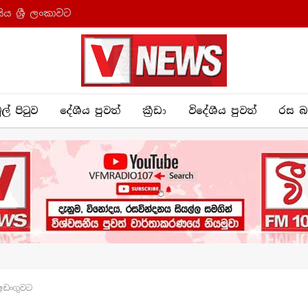
ය ශ්‍රී ලංකාවට
ුල් පිටුව
දේශීය පුව​ත්
ක්‍රී​ඩා
විදේශීය පුවත්
රස බ
්අඩංගුවට