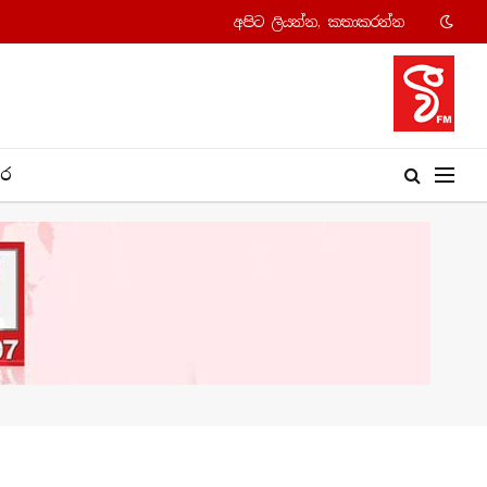
අපි​ට ලියන්න, කතාකරන්​න
​ර