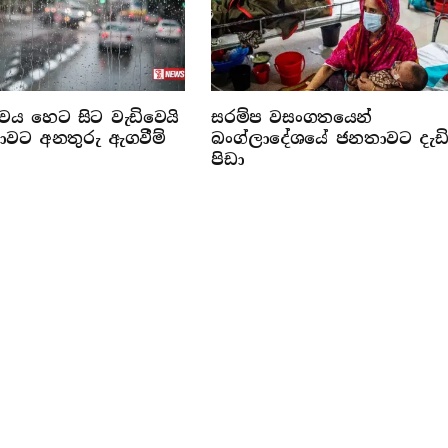
්වය හෙට සිට වැඩිවෙයි
සරම්ප වසංගතයෙන්
රජාවට අනතුරු ඇගවීම්
බංග්ලාදේශයේ ජනතාවට දැඩ
පිඩා