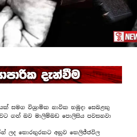
වියක් සමග විශ්‍රාමික නාවික හමුදා සෙබළකු
ංගුවට ගත් බව මාලිම්බඩ පොලිසිය පවසනවා
රින් ලද තොරතුරකට අනුව තෙලිජ්ජවිල