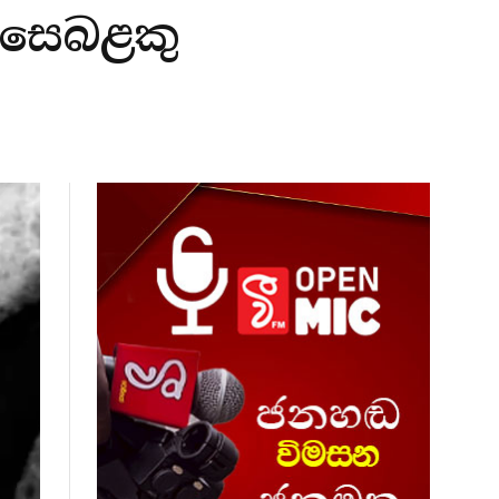
ා සෙබළකු