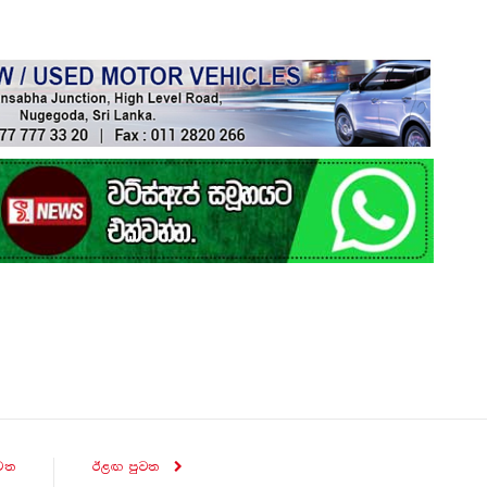
ව​ත
ඊළඟ පුව​ත