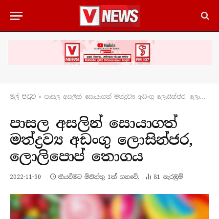
මුල් පිටු​ව
»
පාසල අසලින් සොයාගත් මත්ද්‍රව්‍ය අඩංගු ලොසින්ජර, ලොලිපොප් තොගය
පාසල අසලින් සොයාගත්
මත්ද්‍රව්‍ය අඩංගු ලොසින්ජර,
ලොලිපොප් තොගය
2022-11-30
කියවීමට මිනිත්තු 1ක් ගතවේ.
81
නැරඹු​ම්