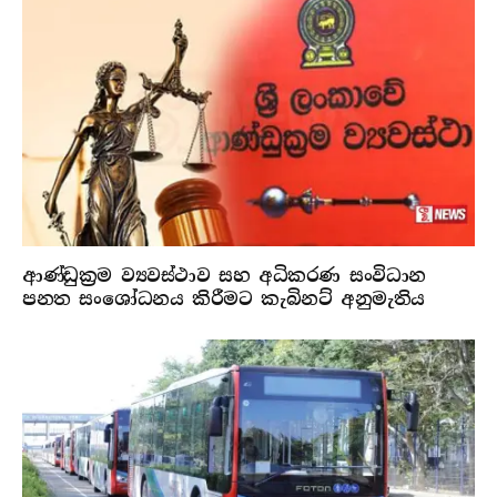
ආණ්ඩුක්‍රම ව්‍යවස්ථාව සහ අධිකරණ සංවිධාන
පනත සංශෝධනය කිරීමට කැබිනට් අනුමැතිය