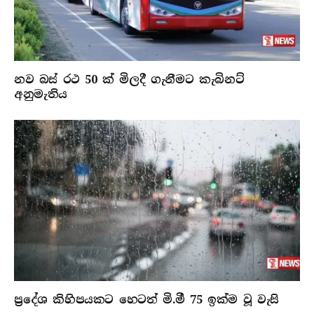
නව බස් රථ 50 ක් මිලදී ගැනීමට කැබිනට්
අනුමැතිය
ප්‍රදේශ කිහිපයකට හෙටත් මි.මී 75 ඉක්ම වූ වැසි