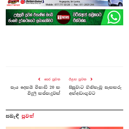
පෙර පුව​ත
ඊළඟ පුව​ත
පැය දෙකයි විනාඩි 20 ක
සිසුවාට ගිනිතැබූ සැකකරු
විදුලි කප්පාදුවක්
අත්අඩංගුවට
සබැ​ඳි
පුවත්