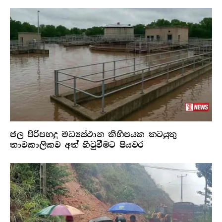
ජල පිරිපහදු මධ්‍යස්ථාන කිහිපයක කටයුතු
තාවකාලිකව අත් හිටුවීමට පියවර