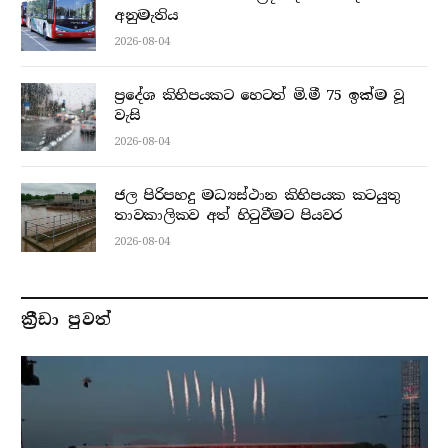
අනුමැතිය
2026-08-04
ප්‍රදේශ කිහිපයකට හෙටත් මි.මී 75 ඉක්ම වූ
වැසි
2026-08-04
ජල පිරිපහදු මධ්‍යස්ථාන කිහිපයක කටයුතු
තාවකාලිකව අත් හිටුවීමට පියවර
2026-08-04
ක්‍රීඩා පුවත්