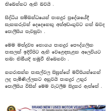
තිබෙන්නට ඇති බවයි .
සිද්ධිය සම්බන්ධයෙන් පානදුර ප්‍රදේශයේදී
සැකකරුවන් දෙදෙනෙකු අත්අඩංගුවට ගත් බවද
පොලීසිය පැවසුවා .
මෙම මත්ද්‍රව්‍ය තොගය පානදුර පෞද්ගලික
පාසලක් ඉදිරිපිට ඇති වෙළෙඳසැළක අලෙවියට
තබා තිබීයදි හමුවී තිබෙනවා .
නගරාසන්න පාසල්වල සිසුන්ගේ මව්පියන්ගෙන්
ලද පැමිණිල්ලකට අනුවයි පානදුර උතුර
පොලීසිය විසින් මෙම වැටලීම සිදුකර ඇත්තේ .