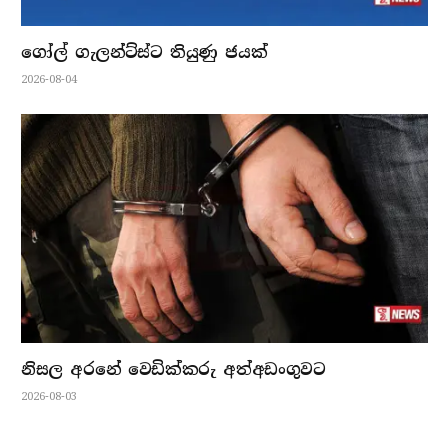
ගෝල් ගැලන්ට්ස්ට තියුණු ජයක්
2026-08-04
නිසල අරනේ වෙඩික්කරු අත්අඩංගුවට
2026-08-03