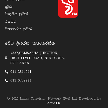
ක්‍රී​ඩා
විදේශීය පුව​ත්
රසබ​ර
ව්‍යාපාරික පුව​ත්
අපිට ලියන්න, කතාකරන්න
#327,GAMSABHA JUNCTION,
HIGH LEVEL ROAD, NUGEGODA,
SRI LANKA
011 2814941
011 5752222
© 2026 Lanka Television Network (Pvt) Ltd. Developed by
Accio.LK
.