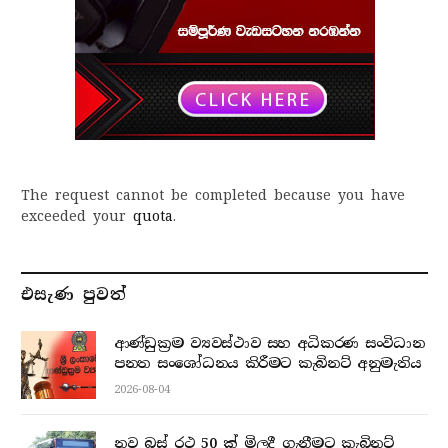
The request cannot be completed because you have
exceeded your
quota
.
එසැණ පුව​ත්
ආණ්ඩුක්‍රම ව්‍යවස්ථාව සහ අධිකරණ සංවිධාන
පනත සංශෝධනය කිරීමට කැබිනට් අනුමැතිය
2026-08-04
නව බස් රථ 50 ක් මිලදී ගැනීමට කැබිනට්