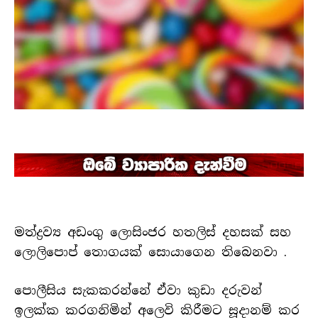
මත්ද්‍රව්‍ය අඩංගු ලොසිංජර හතලිස් දහසක් සහ
ලොලිපොප් තොගයක් සොයාගෙන තිබෙනවා .
පොලීසිය සැකකරන්නේ ඒවා කුඩා දරුවන්
ඉලක්ක කරගනිමින් අලෙවි කිරීමට සූදානම් කර