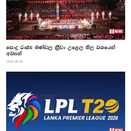
පොදු රාජ්‍ය මණ්ඩල ක්‍රීඩා උළෙල නිල වශයෙන්
අවසන්
2026-08-04