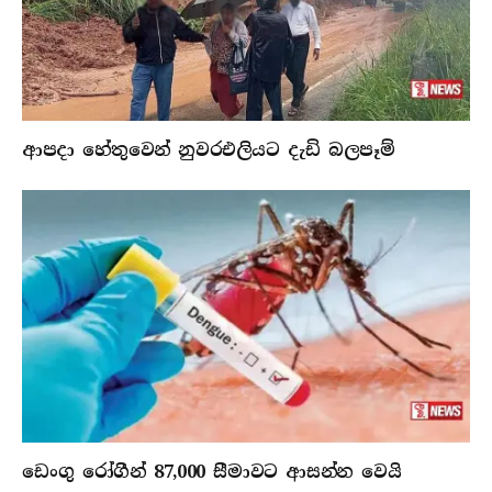
ආපදා හේතුවෙන් නුවරඑලියට දැඩි බලපෑම්
ඩෙංගු රෝගීන් 87,000 සීමාවට ආසන්න වෙයි