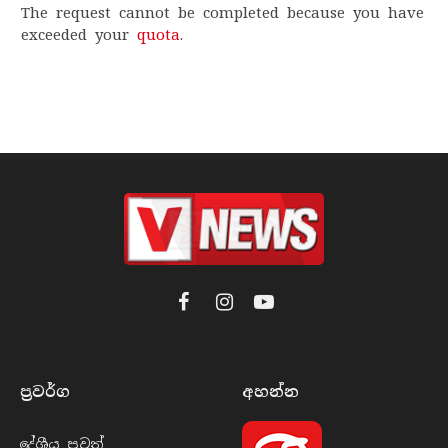
The request cannot be completed because you have
exceeded your
quota
.
Facebook
Instagram
YouTube
ප්‍රවර්​ග
අහන්​න
දේශීය පුව​ත්