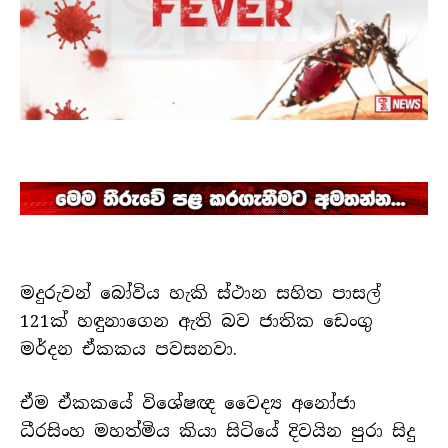
මදුරුවන් බෝවිය හැකි ස්ථාන සහිත පාසල්
121ක් හඳුනාගෙන ඇති බව ජාතික ඩෙංගු
මර්දන ඒකකය පවසනවා.
ඒම ඒකකයේ විශේෂඥ වෛද්‍ය අනෝජා
ධීරසිංහ මහත්මිය කියා සිටියේ දිවයින පුරා සිදු