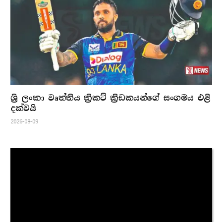
ශ්‍රි ලංකා වෘත්තිය ක්‍රිකට් ක්‍රිඩකයන්ගේ සංගමය එළි
දක්වයි
2026-08-09