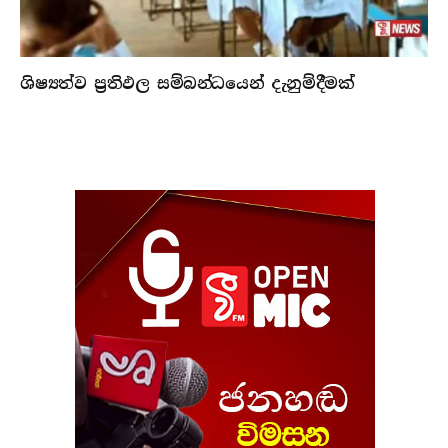
ශිෂ්‍යත්ව ප්‍රතිඵල සම්බන්ධයෙන් දැනුම්දීමක්