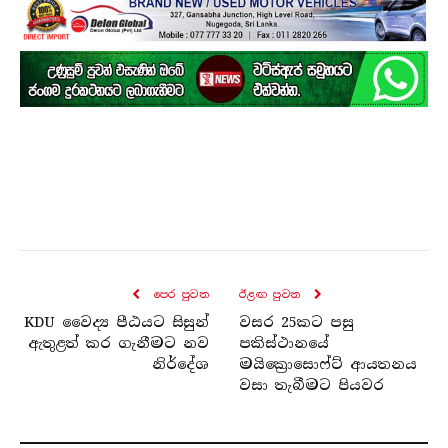
පෙර පුව​ත
ඊළඟ පුව​ත
KDU වෛද්‍ය පීඨයට සිසුන්
වසර 25කට පසු
ඇතුළත් කර ගැනීමට නව
පකිස්ථානයේ
නිර්දේශ
මයික්‍රොසොෆ්ට් ආයතනය
වසා තැබීමට පියවර