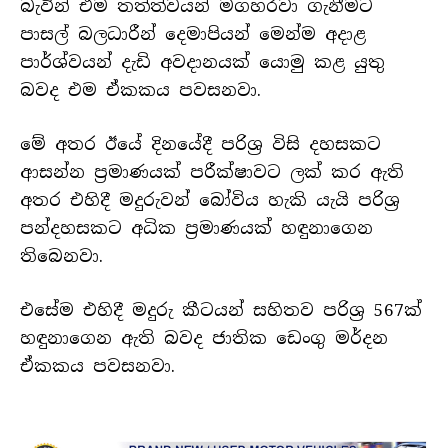
බැවින් එම තත්ත්වයන් මගහරවා ගැනීමට
පාසල් බලධාරීන් දෙමාපියන් මෙන්ම අදාළ
පාර්ශ්වයන් දැඩි අවදානයක් යොමු කළ යුතු
බවද එම ඒකකය පවසනවා.
මේ අතර ඊයේ දිනයේදී පරිශ්‍ර විසි දහසකට
ආසන්න ප්‍රමාණයක් පරීක්ෂාවට ලක් කර ඇති
අතර එහිදී මදුරුවන් බෝවිය හැකි යැයි පරිශ්‍ර
පන්දහසකට අධික ප්‍රමාණයක් හඳුනාගෙන
තිබෙනවා.
එසේම එහිදී මදුරු කීටයන් සහිතව පරිශ්‍ර 567ක්
හඳුනාගෙන ඇති බවද ජාතික ඩෙංගු මර්දන
ඒකකය පවසනවා.