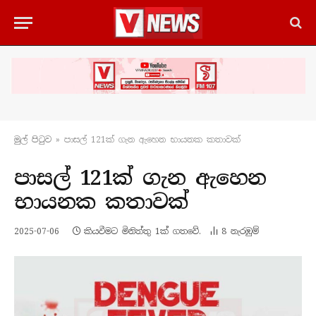
මුල් පිටු​ව
»
පාසල් 121ක් ගැන ඇහෙන භායනක කතාවක්
පාසල් 121ක් ගැන ඇහෙන
භායනක කතාවක්
2025-07-06
කියවීමට මිනිත්තු 1ක් ගතවේ.
8
නැරඹු​ම්