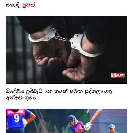
සබැ​ඳි
පුවත්
විදේශීය දුම්වැටි තොගයක් සමඟ පුද්ගලයෙකු
අත්අඩංගුවට