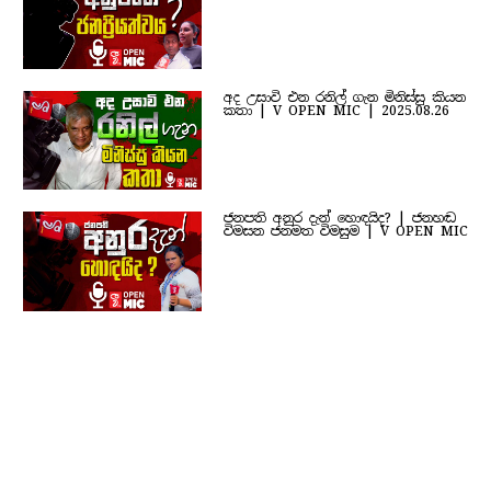
අද උසාවි එන රනිල් ගැන මිනිස්සු කියන
කතා | V OPEN MIC | 2025.08.26
ජනපති අනුර දැන් හොඳයිද? | ජනහඬ
විමසන ජනමත විමසුම | V OPEN MIC