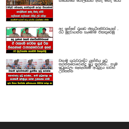
තියෙන්නේ පොලිසියත් අන්ද මන්ද වෙයි
අද ඉන්නේ රූකඩ ජනාධිපතිවරයෙක් ,
රට මුදවාගන්න හැමෝම එකතුවෙමු
වහාම ගුරුවරුන්ට යුක්තිය ඉටු
කරන්නපොරොන්දු ඉටු කරන්න... තාම
ඉටුකරලා නෑනැත්නම් අර්බුදය තවත්
උත්සන්න