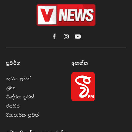
Facebook
Instagram
YouTube
ප්‍රවර්​ග
අහන්​න
දේශීය පුව​ත්
ක්‍රී​ඩා
විදේශීය පුව​ත්
රසබ​ර
ව්‍යාපාරික පුව​ත්