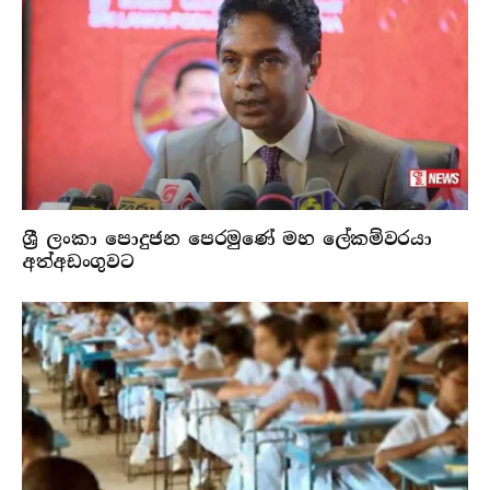
ශ්‍රී ලංකා පොදුජන පෙරමුණේ මහ ලේකම්වරයා
අත්අඩංගුවට