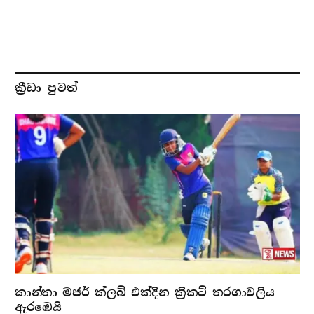
ක්‍රීඩා පුවත්
කාන්තා මජර් ක්ලබ් එක්දින ක්‍රිකට් තරගාවලිය
ඇරඹෙයි