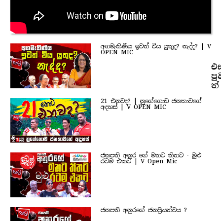
අගමැතිණිය ඉවත් විය යුතුද? නැද්ද? | V
OPEN MIC
එ
පු
ත්
21 එනවද? | නුගේගොඩ ජනතාවගේ
අදහස් | V OPEN MIC
ජනපති අනුර ගේ මතට තිතට - මුළු
රටම එකට | V Open Mic
ජනපති අනුරගේ ජනප්‍රියත්වය ?