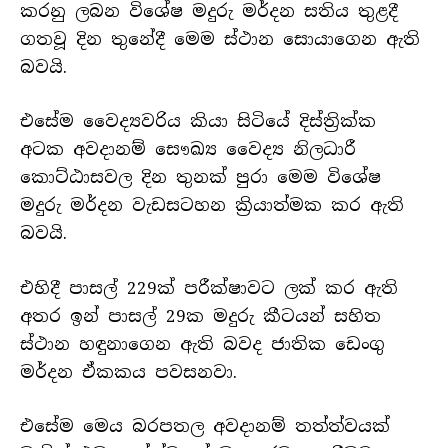
කරනු ලබන විශේෂ මදුරු මර්දන සතිය තුළදී
ගතවූ දින තුනේදී මෙම ස්ථාන සොයාගෙන ඇති
බවයි.
එසේම වෛද්‍යවරිය කියා සිටියේ දිස්ත්‍රික්ක
අටක අවදානම් සෞඛ්‍ය වෛද්‍ය නිලධාරී
කොට්ඨාසවල දින තුනක් පුරා මෙම විශේෂ
මදුරු මර්දන වැඩසටහන ක්‍රියාත්මක කර ඇති
බවයි.
එහිදී පාසල් 229ක් පරීක්ෂාවට ලක් කර ඇති
අතර ඉන් පාසල් 29ක මදුරු කීටයන් සහිත
ස්ථාන හඳුනාගෙන ඇති බවද ජාතික ඩෙංගු
මර්දන ඒකකය පවසනවා.
එසේම මෙය බරපතල අවදානම් තත්ත්වයක්