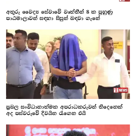
අතුරු වෛද්‍ය සේවාවේ වෘත්තීන් 8 ක පුහුණු
පාඨමාලාවන් සඳහා සිසුන් බඳවා ගැනේ
ප්‍රබල සංවිධානාත්මක අපරාධකරුවන් තිදෙනෙක්
අද පස්වරුවේ දිවයින රැගෙන එයි