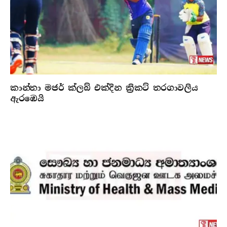
කාන්තා මජර් ක්ලබ් එක්දින ක්‍රිකට් තරගාවලිය
ඇරඹෙයි