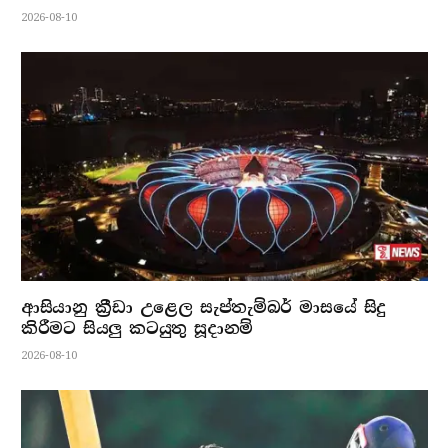
2026-08-10
ආසියානු ක්‍රීඩා උළෙල සැප්තැම්බර් මාසයේ සිදු
කිරීමට සියලු කටයුතු සූදානම්
2026-08-10