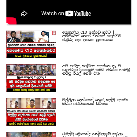
කෙහෙළිය CID අත්අඩංගුවට |
ප්‍රමිතියෙන් තොර එන්නත් ගෙන්වීම
පිළිබඳ පැය දහයක ප්‍රකාශයක්
අපි පරදින සන්ධාන හදන්නෙ නෑ පි
හැදුවොත් දිනන්නම තමයි මෙන්න මෛත්‍රී
ගහපු රියල් ගේම් එක
මල්ලිලා දෙන්නෙක් හොර සල්ලි දෙනවා
ඔබත් අවධානයෙන් සිටින්න
රනිල්ට මොකක්ද හත්වලාමේ කරලා