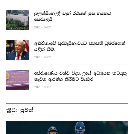
බුලත්සිංහලදී වෑන් රථයක් ප්‍රපාතයකට
පෙරළෙයි
2026-08-07
අමරිකාවේ පුරවැසිභාවයට ජනපති ට්‍රම්ප්ගෙන්
යළිත් සීමා
2026-08-07
පේරාදෙණිය විශ්ව විද්‍යාලයේ අධ්‍යයන කටයුතු
නැවත ආරම්භ කිරීමට පියවර
2026-08-07
ක්‍රීඩා පුවත්