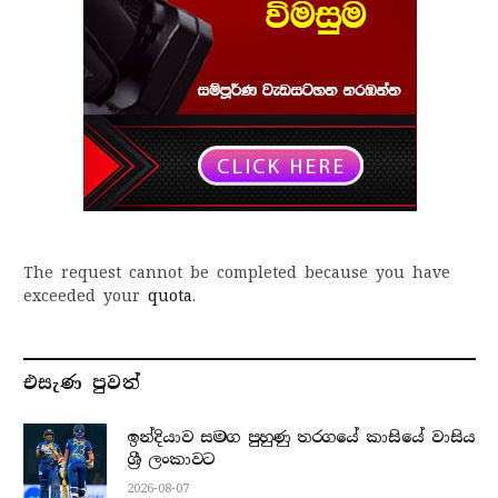
The request cannot be completed because you have
exceeded your
quota
.
එසැණ පුව​ත්
ඉන්දියාව සමග පුහුණු තරගයේ කාසියේ වාසිය
ශ්‍රී ලංකාවට
2026-08-07