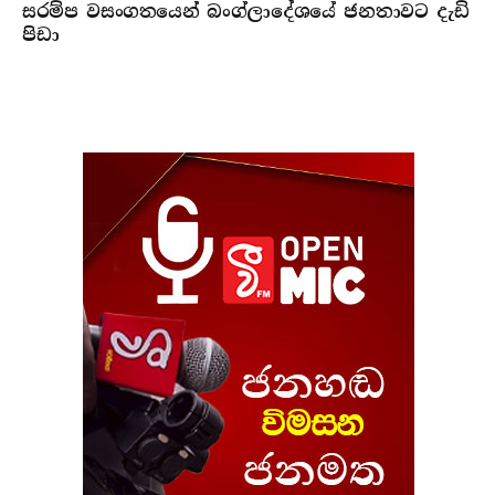
සරම්ප වසංගතයෙන් බංග්ලාදේශයේ ජනතාවට දැඩි
පිඩා