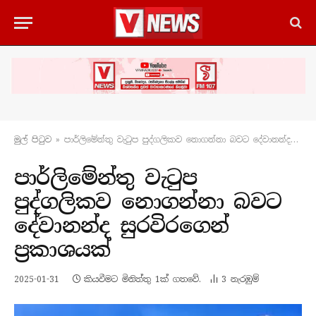
මුල් පිටු​ව
»
පාර්ලිමේන්තු වැටුප පුද්ගලිකව නොගන්නා බවට දේවානන්ද සුරවිරගෙන් ප්‍රකාශයක්
පාර්ලිමේන්තු වැටුප
පුද්ගලිකව නොගන්නා බවට
දේවානන්ද සුරවිරගෙන්
ප්‍රකාශයක්
2025-01-31
කියවීමට මිනිත්තු 1ක් ගතවේ.
3
නැරඹු​ම්