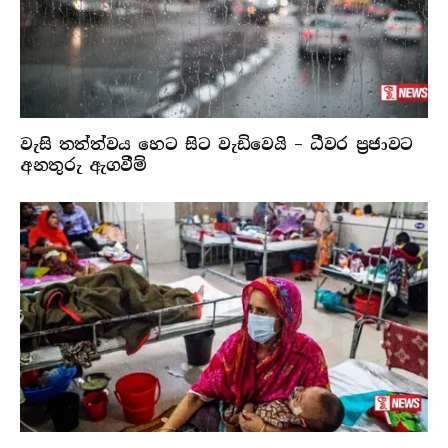
වැසි තත්ත්වය හෙට සිට වැඩිවෙයි – ධීවර ප්‍රජාවට
අනතුරු ඇගවීම්