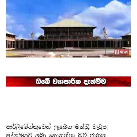
පාර්ලිමේන්තුවෙන් ලැබෙන මන්ත්‍රී වැටුප
පුද්ගලිකව ලබා නොගන්නා බව ජාතික