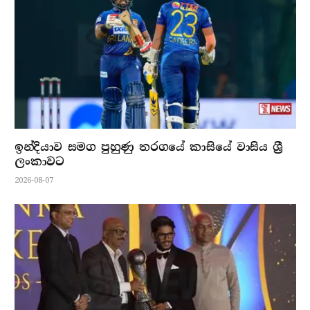
ඉන්දියාව සමග පුහුණු තරගයේ කාසියේ වාසිය ශ්‍රී
ලංකාවට
2026-08-07