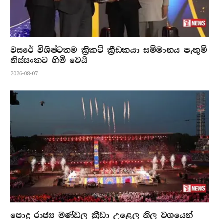
වසරේ විශිෂ්ටතම ක්‍රිකට් ක්‍රීඩකයා සම්මානය පැතුම්
නිස්සංකට හිමි වෙයි
2026-08-07
පොදු රාජ්‍ය මණ්ඩල ක්‍රීඩා උළෙල නිල වශයෙන්