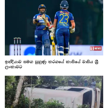
ඉන්දියාව සමග පුහුණු තරගයේ කාසියේ වාසිය ශ්‍රී
ලංකාවට