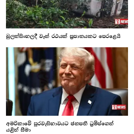
බුලත්සිංහලදී වෑන් රථයක් ප්‍රපාතයකට පෙරළෙයි
අමරිකාවේ පුරවැසිභාවයට ජනපති ට්‍රම්ප්ගෙන්
යළිත් සීමා