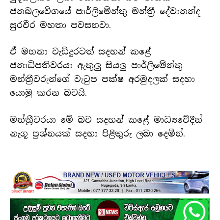
ජනබලවේගයේ පාර්ලිමේන්තු මන්ත්‍රී දේවානන්ද
සුරවීර මහතා පවසනවා.
ඒ මහතා වැඩිදුරටත් සදහන් කළේ
ජනාධිපතිවරයා ඇතුලු සියලු පාර්ලිමේන්තු
මන්ත්‍රීවරුන්ගේ වැටුප පක්ෂ අරමුදලක් සදහා
යොමු කරන බවයි.
මන්ත්‍රීවරයා මේ බව සදහන් කළේ මාධ්‍යවේදීන්
නැගූ ප්‍රශ්නයක් සදහා පිළිතුරු ලබා දෙමින්.