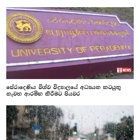
පේරාදෙණිය විශ්ව විද්‍යාලයේ අධ්‍යයන කටයුතු
නැවත ආරම්භ කිරීමට පියවර