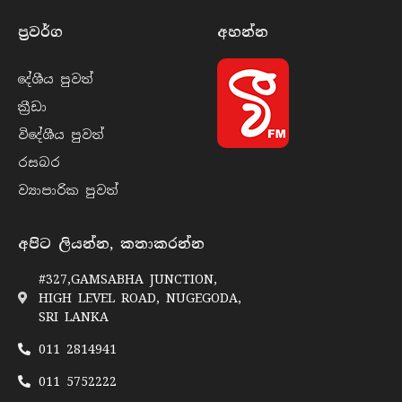
ප්‍රවර්​ග
අහන්​න
දේශීය පුව​ත්
ක්‍රී​ඩා
විදේශීය පුව​ත්
රසබ​ර
ව්‍යාපාරික පුව​ත්
අපිට ලියන්න, කතාකරන්න
#327,GAMSABHA JUNCTION,
HIGH LEVEL ROAD, NUGEGODA,
SRI LANKA
011 2814941
011 5752222