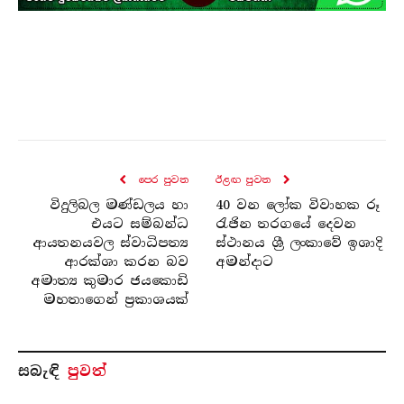
පෙර පුව​ත
ඊළඟ පුව​ත
විදුලිබල මණ්ඩලය හා
40 වන ලෝක විවාහක රූ
එයට සම්බන්ධ
රැජින තරගයේ දෙවන
ආයතනයවල ස්වාධිපත්‍ය
ස්ථානය ශ්‍රී ලංකාවේ ඉශාදි
ආරක්ශා කරන බව
අමන්දාට
අමාත්‍ය කුමාර ජයකොඩි
මහතාගෙන් ප්‍රකාශයක්
සබැ​ඳි
පුවත්