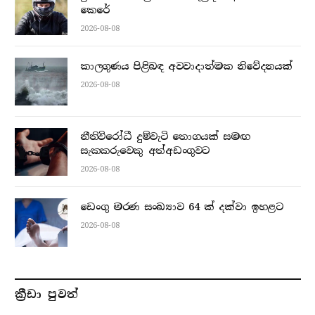
කෙරේ
2026-08-08
කාලගුණය පිළිබඳ අවවාදාත්මක නිවේදනයක්
2026-08-08
නීතිවිරෝධී දුම්වැටි තොගයක් සමඟ
සැකකරුවෙකු අත්අඩංගුවට
2026-08-08
ඩෙංගු මරණ සංඛ්‍යාව 64 ක් දක්වා ඉහළට
2026-08-08
ක්‍රීඩා පුවත්