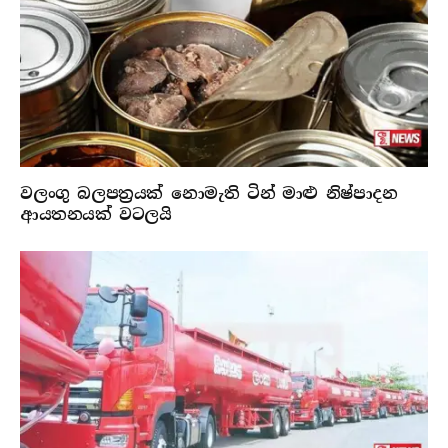
වලංගු බලපත්‍රයක් නොමැති ටින් මාළු නිෂ්පාදන
ආයතනයක් වටලයි