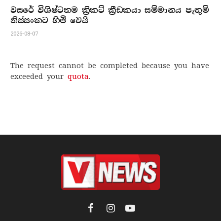
වසරේ විශිෂ්ටතම ක්‍රිකට් ක්‍රීඩකයා සම්මානය පැතුම්
නිස්සංකට හිමි වෙයි
2026-08-07
The request cannot be completed because you have
exceeded your
quota
.
Facebook
Instagram
YouTube