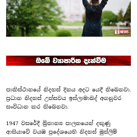
පාකිස්ථානයේ නිදහස් දිනය අදට යෙදී තිබෙනවා.
ප්‍රධාන නිදහස් උත්සවය ඉස්ලාමාබද් අගනුවර
සංවිධාන කර තිබෙනවා.
1947 වසරේදී බ්‍රිතාන්‍ය පාලනයෙන් දකුණු
ආසියාවේ වයඹ ප්‍රදේශයෙහි නිදහස් මුස්ලිම්