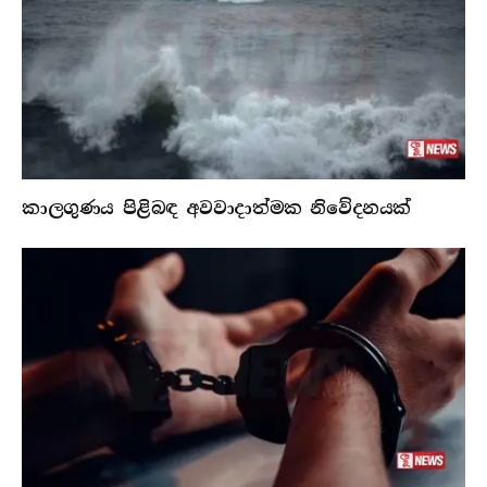
කාලගුණය පිළිබඳ අවවාදාත්මක නිවේදනයක්