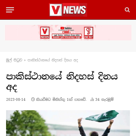
මුල් පිටු​ව
»
පාකිස්ථානයේ නිදහස් දිනය අද
පාකිස්ථානයේ නිදහස් දිනය
අද
2023-08-14
කියවීමට මිනිත්තු 1ක් ගතවේ.
34
නැරඹු​ම්