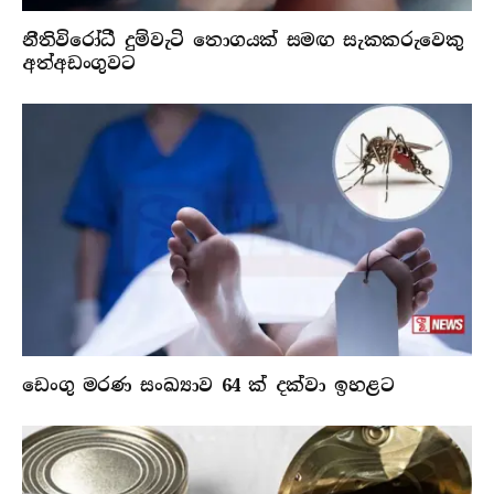
නීතිවිරෝධී දුම්වැටි තොගයක් සමඟ සැකකරුවෙකු
අත්අඩංගුවට
ඩෙංගු මරණ සංඛ්‍යාව 64 ක් දක්වා ඉහළට