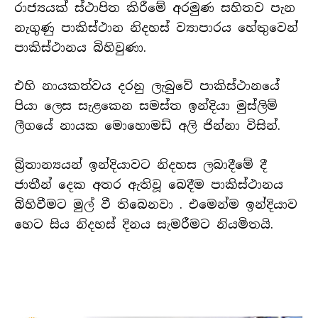
රාජ්‍යයක් ස්ථාපිත කිරීමේ අරමුණ සහිතව පැන
නැගුණු පාකිස්ථාන නිදහස් ව්‍යාපාරය හේතුවෙන්
පාකිස්ථානය බිහිවුණා.
එහි නායකත්වය දරනු ලැබුවේ පාකිස්ථානයේ
පියා ලෙස සැළකෙන සමස්ත ඉන්දියා මුස්ලිම්
ලීගයේ නායක මොහොමඩ් අලි ජින්නා විසින්.
බ්‍රිතාන්‍යයන් ඉන්දියාවට නිදහස ලබාදීමේ දී
ජාතීන් දෙක අතර ඇතිවූ බෙදීම පාකිස්ථානය
බිහිවීමට මුල් වී තිබෙනවා . එමෙන්ම ඉන්දියාව
හෙට සිය නිදහස් දිනය සැමරීමට නියමිතයි.