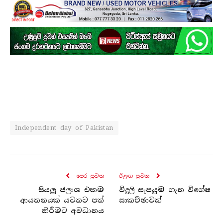
Independent day of Pakistan
පෙර පුව​ත
ඊළඟ පුව​ත
සියලු ජලාශ එකම
විදුලි සැපයුම ගැන විශේෂ
ආයතනයක් යටතට පත්
සාකච්ඡාවක්
කිරීමට අවධානය