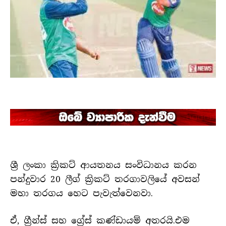
ශ්‍රී ලංකා ක්‍රිකට් ආයතනය සංවිධානය කරන
පන්දුවාර 20 ලීග් ක්‍රිකට් තරගාවලියේ අවසන්
මහා තරගය හෙට පැවැත්වෙනවා.
ඒ, ග්‍රීන්ස් සහ ග්‍රේස් කණ්ඩායම් අතරයි.එම