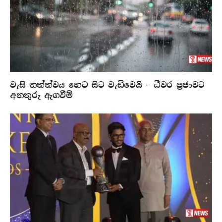
වැසි තත්ත්වය හෙට සිට වැඩිවෙයි – ධීවර ප්‍රජාවට
අනතුරු ඇගවීම්