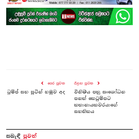
පෙර පුව​ත
ඊළඟ පුව​ත
ට්‍රම්ප් සහ පුටින් හමුව අද
විනිමය පත්‍ර සංශෝධන
පනත් කෙටුම්පට
කතානායකවරයාගේ
සහතිකය
සබැ​ඳි
පුවත්