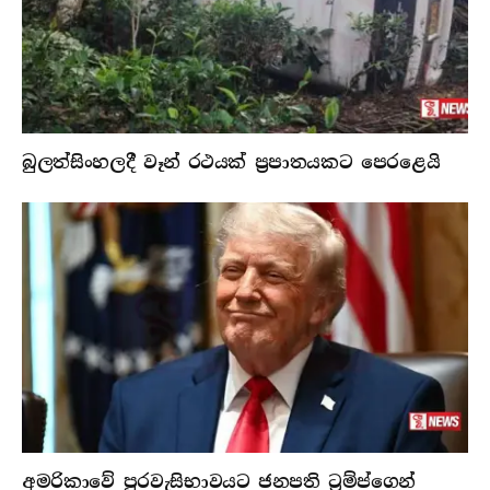
බුලත්සිංහලදී වෑන් රථයක් ප්‍රපාතයකට පෙරළෙයි
අමරිකාවේ පුරවැසිභාවයට ජනපති ට්‍රම්ප්ගෙන්