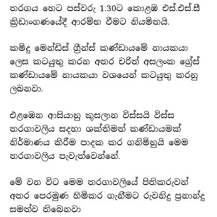
තරගය හෙට පස්වරු 1.30ට කොළඹ එස්.එස්.සී
ක්‍රිඩාංගණයේදී ආරම්භ වීමට නියමිතයි.
කමිදු මෙන්ඩිස් ග්‍රීන්ස් කණ්ඩායමේ නායකයා
ලෙස කටයුතු කරන අතර චරිත් අසලංක ග්‍රේස්
කණ්ඩායමේ නායකයා වශයෙන් කටයුතු කරනු
ලබනවා.
එළඹෙන ආසියානු කුසලාන විස්සයි විස්ස
තරගාවලිය සදහා ශක්තිමත් කණ්ඩායමක්
නිර්මාණය කිරීම පාදක කර ගනිමිනුයි මෙම
තරගාවලිය පැවැත්වෙන්නේ.
මේ වන විට මෙම තරගාවලියේ පිතිකරුවන්
අතර පෙරමුණ හිමිකර ගැනීමට රුවනිදු ප්‍රනාන්දු
සමත්ව තිබෙනවා