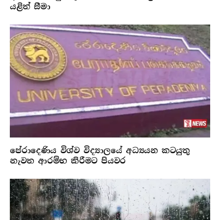
යළිත් සීමා
පේරාදෙණිය විශ්ව විද්‍යාලයේ අධ්‍යයන කටයුතු
නැවත ආරම්භ කිරීමට පියවර