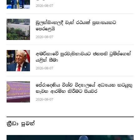
2026-08-07
බුලත්සිංහලදී වෑන් රථයක් ප්‍රපාතයකට
පෙරළෙයි
2026-08-07
අමරිකාවේ පුරවැසිභාවයට ජනපති ට්‍රම්ප්ගෙන්
යළිත් සීමා
2026-08-07
පේරාදෙණිය විශ්ව විද්‍යාලයේ අධ්‍යයන කටයුතු
නැවත ආරම්භ කිරීමට පියවර
2026-08-07
ක්‍රීඩා පුවත්