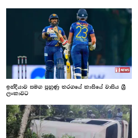
ඉන්දියාව සමග පුහුණු තරගයේ කාසියේ වාසිය ශ්‍රී
ලංකාවට