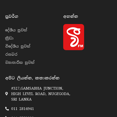
ප්‍රවර්​ග
අහන්​න
දේශීය පුව​ත්
ක්‍රී​ඩා
විදේශීය පුව​ත්
රසබ​ර
ව්‍යාපාරික පුව​ත්
අපිට ලියන්න, කතාකරන්න
#327,GAMSABHA JUNCTION,
HIGH LEVEL ROAD, NUGEGODA,
SRI LANKA
011 2814941