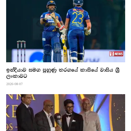
ඉන්දියාව සමග පුහුණු තරගයේ කාසියේ වාසිය ශ්‍රී
ලංකාවට
2026-08-07