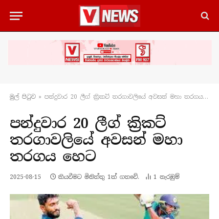
මුල් පිටු​ව
»
පන්දුවාර 20 ලීග් ක්‍රිකට් තරගාවලියේ අවසන් මහා තරගය හෙට
පන්දුවාර 20 ලීග් ක්‍රිකට්
තරගාවලියේ අවසන් මහා
තරගය හෙට
2025-08-15
කියවීමට මිනිත්තු 1ක් ගතවේ.
1
නැරඹු​ම්