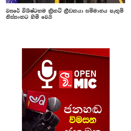
වසරේ විශිෂ්ටතම ක්‍රිකට් ක්‍රීඩකයා සම්මානය පැතුම්
නිස්සංකට හිමි වෙයි