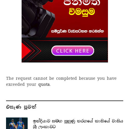
The request cannot be completed because you have
exceeded your
quota
.
එසැණ පුව​ත්
ඉන්දියාව සමග පුහුණු තරගයේ කාසියේ වාසිය
ශ්‍රී ලංකාවට