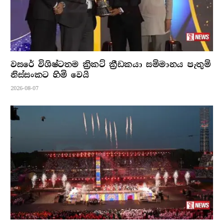
වසරේ විශිෂ්ටතම ක්‍රිකට් ක්‍රීඩකයා සම්මානය පැතුම්
නිස්සංකට හිමි වෙයි
2026-08-07