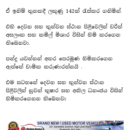
ඒ ඉනිම් තුනකදී ලකුණු 142ක් රැස්කර ගනිමින්.
එහි දෙවන සහ තුන්වන ස්ථාන පිළිවෙලින් චරිත්
අසලංක සහ කමිල් මිශාර විසින් හිමි කරගෙන
තිබෙනවා.
පන්දු යවන්නන් අතර පෙරමුණ හිමිකරගෙන
ඇත්තේ චාමික කරුණාරත්නයි .
එම සටහනේ දෙවන සහ තුන්වන ස්ථාන
පිළිවලින් නුවන් තුෂාර සහ අකිල ධනංජය විසින්
හිමිකරගෙනන තිබෙනවා