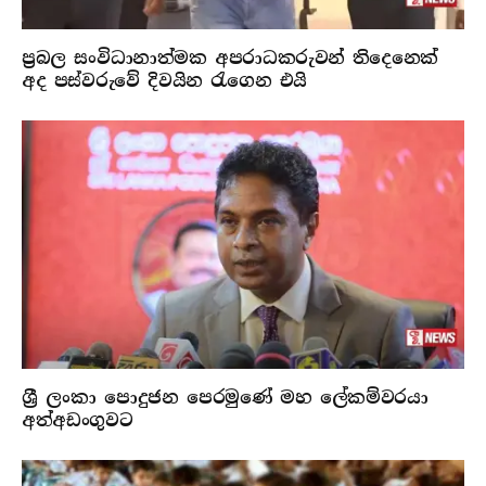
ප්‍රබල සංවිධානාත්මක අපරාධකරුවන් තිදෙනෙක්
අද පස්වරුවේ දිවයින රැගෙන එයි
ශ්‍රී ලංකා පොදුජන පෙරමුණේ මහ ලේකම්වරයා
අත්අඩංගුවට