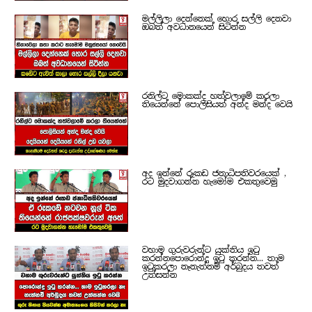
මල්ලිලා දෙන්නෙක් හොර සල්ලි දෙනවා
ඔබත් අවධානයෙන් සිටින්න
රනිල්ට මොකක්ද හත්වලාමේ කරලා
තියෙන්නේ පොලිසියත් අන්ද මන්ද වෙයි
අද ඉන්නේ රූකඩ ජනාධිපතිවරයෙක් ,
රට මුදවාගන්න හැමෝම එකතුවෙමු
වහාම ගුරුවරුන්ට යුක්තිය ඉටු
කරන්නපොරොන්දු ඉටු කරන්න... තාම
ඉටුකරලා නෑනැත්නම් අර්බුදය තවත්
උත්සන්න