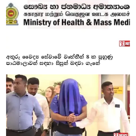
අතුරු වෛද්‍ය සේවාවේ වෘත්තීන් 8 ක පුහුණු
පාඨමාලාවන් සඳහා සිසුන් බඳවා ගැනේ