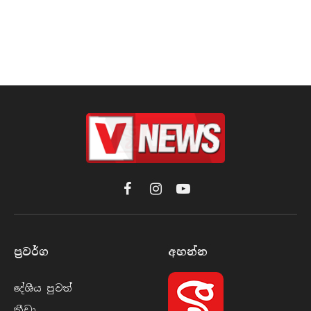
Facebook
Instagram
YouTube
ප්‍රවර්​ග
අහන්​න
දේශීය පුව​ත්
ක්‍රී​ඩා