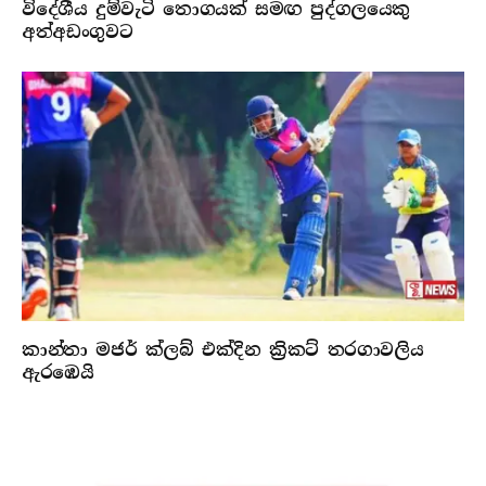
විදේශීය දුම්වැටි තොගයක් සමඟ පුද්ගලයෙකු
අත්අඩංගුවට
කාන්තා මජර් ක්ලබ් එක්දින ක්‍රිකට් තරගාවලිය
ඇරඹෙයි