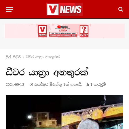
මුල් පිටු​ව
»
ධීවර යාත්‍රා අනතුරක්
ධීවර යාත්‍රා අනතුරක්
2024-09-12
කියවීමට මිනිත්තු 1ක් ගතවේ.
1
නැරඹු​ම්