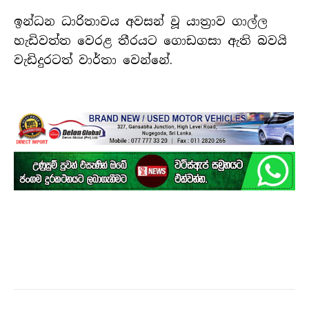
ඉන්ධන ධාරිතාවය අවසන් වූ යාත්‍රාව ගාල්ල
හැඩිවත්ත වෙරළ තීරයට ගොඩගසා ඇති බවයි
වැඩිදුරටත් වාර්තා වෙන්නේ.