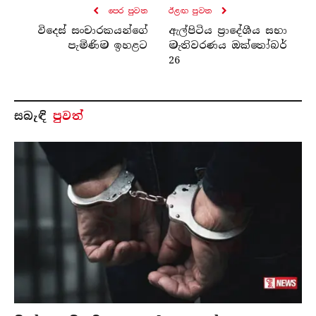
පෙර පුව​ත
ඊළඟ පුව​ත
විදෙස් සංචාරකයන්ගේ
ඇල්පිටිය ප්‍රාදේශීය සභා
පැමිණිම ඉහළට
මැතිවරණය ඔක්තෝබර්
26
සබැ​ඳි
පුවත්