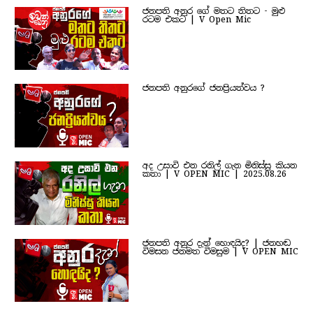
ජනපති අනුර ගේ මතට තිතට - මුළු
රටම එකට | V Open Mic
ජනපති අනුරගේ ජනප්‍රියත්වය ?
අද උසාවි එන රනිල් ගැන මිනිස්සු කියන
කතා | V OPEN MIC | 2025.08.26
ජනපති අනුර දැන් හොඳයිද? | ජනහඬ
විමසන ජනමත විමසුම | V OPEN MIC