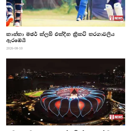
කාන්තා මජර් ක්ලබ් එක්දින ක්‍රිකට් තරගාවලිය
ඇරඹෙයි
2026-08-10