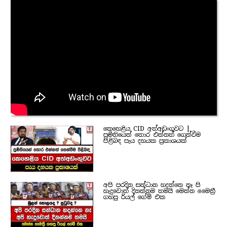
කෙහෙළිය CID අත්අඩංගුවට |
ප්‍රමිතියෙන් තොර එන්නත් ගෙන්වීම
පිළිබඳ පැය දහයක ප්‍රකාශයක්
අපි පරදින සන්ධාන හදන්නෙ නෑ පි
හැදුවොත් දිනන්නම තමයි මෙන්න මෛත්‍රී
ගහපු රියල් ගේම් එක