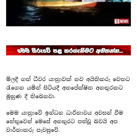
මිලදී ගත් ධීවර යාත්‍රාවක් නව අයිතිකරු වෙතට
රැගෙන යමින් සිටියදී අනපේක්ෂිත අනතුරකට
මුහුණ දී තිබෙනවා.
මෙම යාත්‍රාවේ ඉන්ධන ධාරිතාවය අවසන් වීම
හේතුවෙන් මෙසේ අනතුරට පත්වූ බවයි අප
වාර්තාකරු පැවසුවේ.