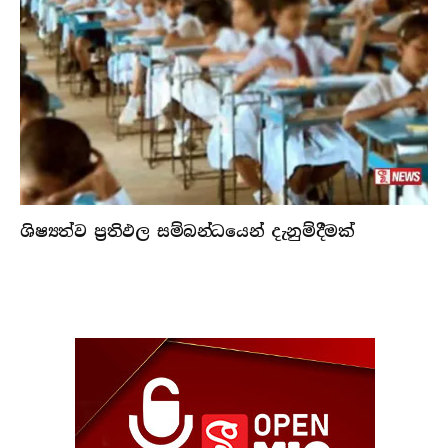
ශිෂ්‍යත්ව ප්‍රතිඵල සම්බන්ධයෙන් දැනුම්දීමක්