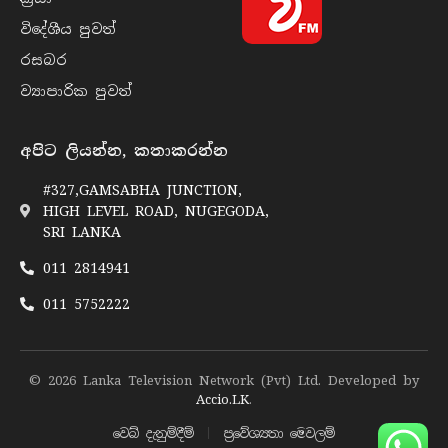
විදේශීය පුව​ත්
රසබ​ර
ව්‍යාපාරික පුව​ත්
අපිට ලියන්න, කතාකරන්න
#327,GAMSABHA JUNCTION,
HIGH LEVEL ROAD, NUGEGODA,
SRI LANKA
011 2814941
011 5752222
© 2026 Lanka Television Network (Pvt) Ltd. Developed by
Accio.LK
.
වෙබ් දැනුම්දීම්
ප්‍රවේශ්‍යතා මෙවලම්