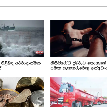
පිළිබඳ අවවාදාත්මක
නීතිවිරෝධී දුම්වැටි තොගයක්
්
සමඟ සැකකරුවෙකු අත්අඩං