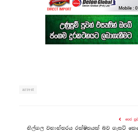
arrest
පෙර පු
නිල්ගල වනාන්තරය රක්ෂිතයක් බව ගැසට් කෙ