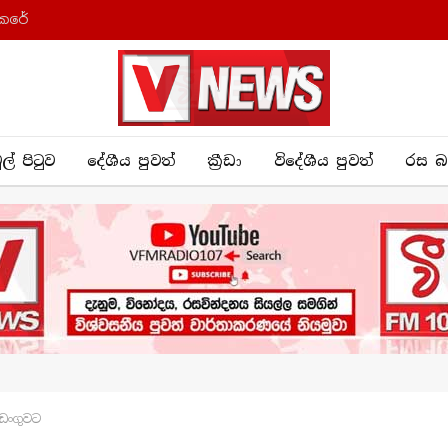
කෙරේ
ුල් පිටුව
දේශීය පුව​ත්
ක්‍රී​ඩා
විදේශීය පුවත්
රස බ
ඩංගුවට