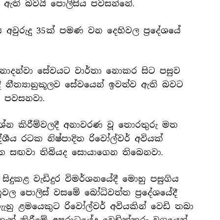
ෙන ඇති බවයි පොලිසිය පවසන්නේ.
අවුරුදු 35ක් පමණ වන දෙහිවල ප්‍රදේශයේ
 නොදන්වා සේවයට වාර්තා නොකර සිට පසුව
ී නීත්‍යානුකූලව සේවයෙන් ඉවත්ව ඇති බවට
ය පවසනවා.
‍රශ්න කිරීම්වලදී අනාවරණ වූ තොරතුරු මත
ේශීය රටක නිෂ්පාදිත රිවෝල්වර් අවියක්
සක සඟවා තිබියද සොයාගෙන තිබෙනවා.
දුකළ වැඩිදුර විමර්ශනයේදී මොහු පසුගිය
වල පොලිස් වසමේ බෝධිවත්ත ප්‍රදේශයේදී
 ගැැනු ළමයෙකුට රිවෝල්වර් අවියකින් වෙඩි තබා