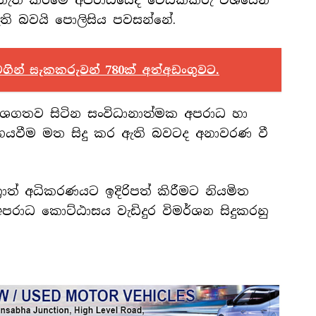
තැත් කිරීමේ අපරාධයේද වෙඩික්කරු වශයෙන්
ති බවයි පොලිසිය පවසන්නේ.
ගින් සැකකරුවන් 780ක් අත්අඩංගුවට.
ශගතව සිටින සංවිධානාත්මක අපරාධ හා
මෙහෙයවීම මත සිදු කර ඇති බවටද අනාවරණ වී
‍රාත් අධිකරණයට ඉදිරිපත් කිරීමට නියමිත
පරාධ කොට්ඨාසය වැඩිදුර විමර්ශන සිදුකරනු