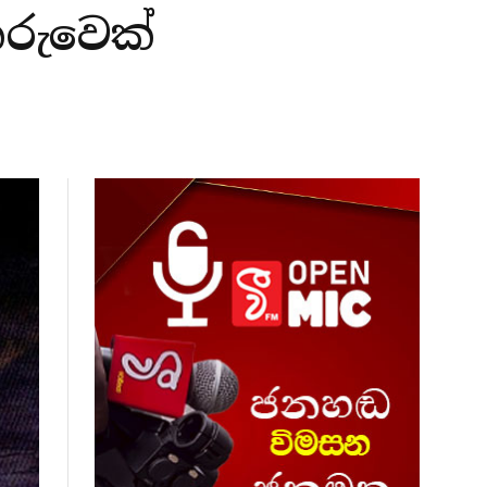
රුවෙක්