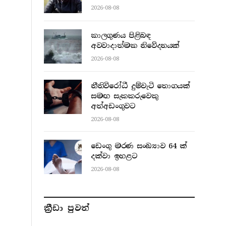
2026-08-08
කාලගුණය පිළිබඳ
අවවාදාත්මක නිවේදනයක්
2026-08-08
නීතිවිරෝධී දුම්වැටි තොගයක්
සමඟ සැකකරුවෙකු
අත්අඩංගුවට
2026-08-08
ඩෙංගු මරණ සංඛ්‍යාව 64 ක්
දක්වා ඉහළට
2026-08-08
ක්‍රීඩා පුවත්