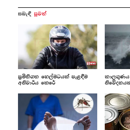
සබැ​ඳි
පුවත්
ප්‍රමිතිගත හෙල්මටයක් පැළඳීම
කාලගුණය 
අනිවාර්ය කෙරේ
නිවේදනයක