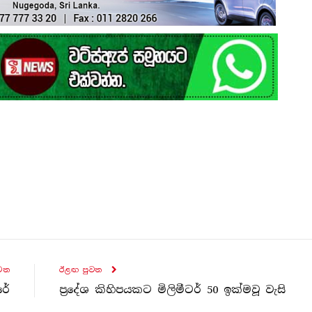
ව​ත
ඊළඟ පුව​ත
රේ
ප්‍රදේශ කිහිපයකට මිලිමීටර් 50 ඉක්මවූ වැසි