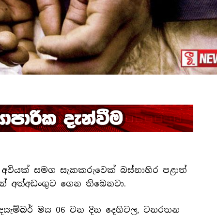
් අවියක් සමග සැකකරුවෙක් බස්නාහිර පළාත්
ින් අත්අඩංගුට ගෙන තිබෙනවා.
 දෙසැම්බර් මස 06 වන දින දෙහිවල, වනරතන