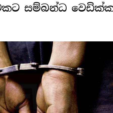
මකට සම්බන්ධ වෙඩික්ක