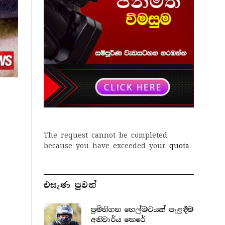
The request cannot be completed
because you have exceeded your
quota
.
එසැණ පුව​ත්
ප්‍රමිතිගත හෙල්මටයක් පැළඳීම
අනිවාර්ය කෙරේ