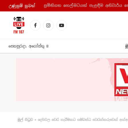
ප්‍රමිතිගත හෙල්මටයක් පැළඳීම අනිවාර්ය 
උණුසුම් පුව​ත්
Facebook
Instagram
YouTube
ම
සෙනසුරාදා, අගෝස්තු 8
මුල් පිටු​ව
»
දෙහිවල වෙඩි තැබීමකට සම්බන්ධ වෙඩික්කරුවෙක් අත්අ