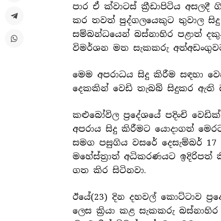
පාර ඒ ක්වාටස් ක්‍රීඩාපිටිය අසලද
කර තවත් පුද්ගලයෙකුට තුවාල සිද
සම්බන්ධයෙන් බස්නාහිර පළාත් ද
විමර්ශන මත සැකකරු අත්අඩංගුව
මෙම අපරාධය සිදු කිරීම සඳහා වෙඩ
දෙකකින් වෙඩි තැබබ් සිදුකර ඇත
කළුබෝවිල ප්‍රදේශයේ පදිංචි වෙඩි
අපරාය සිදු කිරීමට යොදාගත් මෙරට
සමග පසුගිය වසරේ දෙසැම්බර් 17
මහේස්ත්‍රාත් අධිකරණයට ඉදිරිපත්
ගත කිර සිටිනවා.
ඊයේ(23) දින දහවල් කොට්ටාව ප්‍
ලෙස ක්‍රියා කළ සැකකරු බස්නාහි