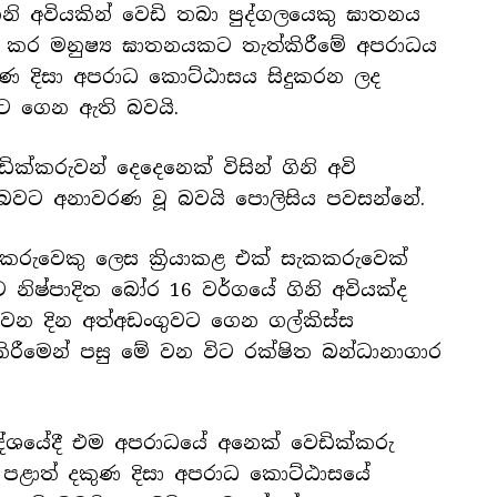
ී ගිනි අවියකින් වෙඩි තබා පුද්ගලයෙකු ඝාතනය
ු කර මනුෂ්‍ය ඝාතනයකට තැත්කිරීමේ අපරාධය
කුණ දිසා අපරාධ කොට්ඨාසය සිදුකරන ලද
ට ගෙන ඇති බවයි.
ික්කරුවන් දෙදෙනෙක් විසින් ගිනි අවි
ි බවට අනාවරණ වූ බවයි පොලිසිය පවසන්නේ.
ක්කරුවෙකු ලෙස ක්‍රියාකළ එක් සැකකරුවෙක්
 නිෂ්පාදිත බෝර 16 වර්ගයේ ගිනි අවියක්ද
 වන දින අත්අඩංගුවට ගෙන ගල්කිස්ස
 කිරීමෙන් පසු මේ වන විට රක්ෂිත බන්ධානාගාර
රදේශයේදී එම අපරාධයේ අනෙක් වෙඩික්කරු
ර පළාත් දකුණ දිසා අපරාධ කොට්ඨාසයේ