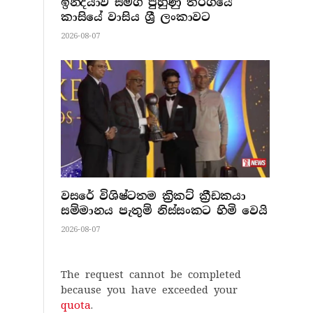
ඉන්දියාව සමග පුහුණු තරගයේ
කාසියේ වාසිය ශ්‍රී ලංකාවට
2026-08-07
වසරේ විශිෂ්ටතම ක්‍රිකට් ක්‍රීඩකයා
සම්මානය පැතුම් නිස්සංකට හිමි වෙයි
2026-08-07
The request cannot be completed
because you have exceeded your
quota
.