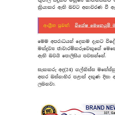
තුවාල සිදුකර මනුෂ්‍ය ඝාතනයකට 
ක්‍රියාකර ඇති බවට අනාවරණ වී ඇ
ආශ්‍රීත පුවත්:
විශේෂ මෙහෙයුම් ම
මෙම අපරාධයන් දෙකම දැනට විදේ
මත්ද්‍රව්‍ය ජාවාරම්කරුවෙකුගේ 
ඇති බවයි පොලිසිය පවසන්නේ.
සැකකරු අද(24) ගල්කිස්ස මහේස්ත්
අතර බස්නාහිර පළාත් දකුණ දිසා අ
ලබනවා.