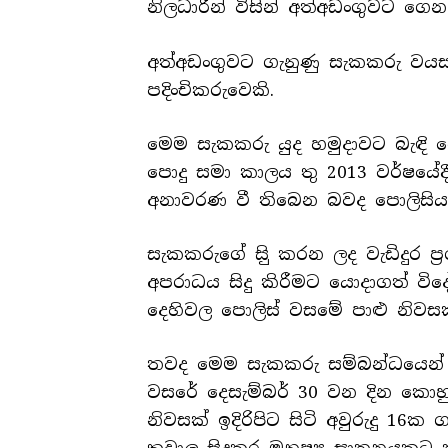
නිලධාරීන් විසින් අත්අඩංගුවට ග
අත්අඩංගුවට ගැනුණු සැකකරු වයස 
පදිංචිකරුවෙකි.
මෙම සැකකරු යුද හමුදාවට බැඳි
පොදු සමා කාලය තු 2013 වර්ෂයේද
අනාවරණ වී තිබෙන බවද පොලිසි
සැකකරුගේ සිු කරන ලද වැඩිදුර ප්
අපරාධය සිදු කිරීමට යොදාගත් විද
දෙහිවල පොලිස් වසමේ පාළු නිව
තවද මෙම සැකකරු සම්බන්ධයෙන් සි
වසරේ දෙසැම්බර් 30 වන දින කොහු
නිවසක් ඉදිරිපිට සිටි අවුරුදු 16ක