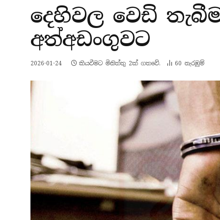
දෙහිවල වෙඩි තැබී
අත්අඩංගුවට
2026-01-24
කියවීමට මිනිත්තු 2ක් ගතවේ.
60
නැරඹු​ම්