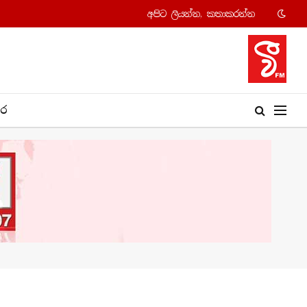
අපි​ට ලියන්න, කතාකරන්​න
​ර