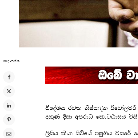
බෙදාගන්​න
විදේශීය රටක නිෂ්පාදිත රිවෝලවර
දකුණ දිසා අපරාධ කොට්ඨාසය විස
ලිසිය කියා සිටියේ පසුගිය වසරේ