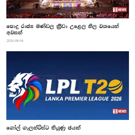
පොදු රාජ්‍ය මණ්ඩල ක්‍රීඩා උළෙල නිල වශයෙන්
අවසන්
2026-08-04
ගෝල් ගැලන්ට්ස්ට තියුණු ජයක්