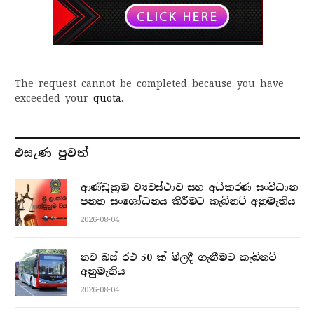
The request cannot be completed because you have
exceeded your
quota
.
එසැණ පුව​ත්
ආණ්ඩුක්‍රම ව්‍යවස්ථාව සහ අධිකරණ සංවිධාන
පනත සංශෝධනය කිරීමට කැබිනට් අනුමැතිය
2026-08-04
නව බස් රථ 50 ක් මිලදී ගැනීමට කැබිනට්
අනුමැතිය
2026-08-04