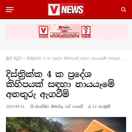
මුල් පිටු​ව
»
දිස්ත්‍රික්ක 4 ක ප්‍රදේශ කිහිපයක් සඳහා නායයෑමේ අනතුරු ඇගවීම්
දිස්ත්‍රික්ක 4 ක ප්‍රදේශ
කිහිපයක් සඳහා නායයෑමේ
අනතුරු ඇගවීම්
2023-09-11
කියවීමට මිනිත්තු 1ක් ගතවේ.
12
නැරඹු​ම්