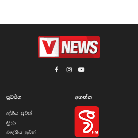
Facebook
Instagram
YouTube
ප්‍රවර්​ග
අහන්​න
දේශීය පුව​ත්
ක්‍රී​ඩා
විදේශීය පුව​ත්