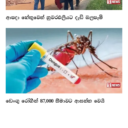
ආපදා හේතුවෙන් නුවරඑලියට දැඩි බලපෑම්
ඩෙංගු රෝගීන් 87,000 සීමාවට ආසන්න වෙයි