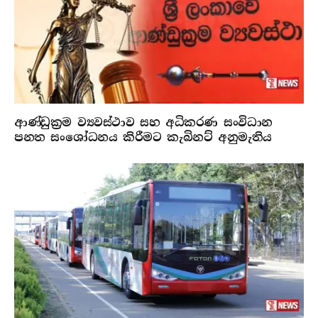
ආණ්ඩුක්‍රම ව්‍යවස්ථාව සහ අධිකරණ සංවිධාන
පනත සංශෝධනය කිරීමට කැබිනට් අනුමැතිය