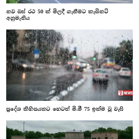
නව බස් රථ 50 ක් මිලදී ගැනීමට කැබිනට්
අනුමැතිය
ප්‍රදේශ කිහිපයකට හෙටත් මි.මී 75 ඉක්ම වූ වැසි