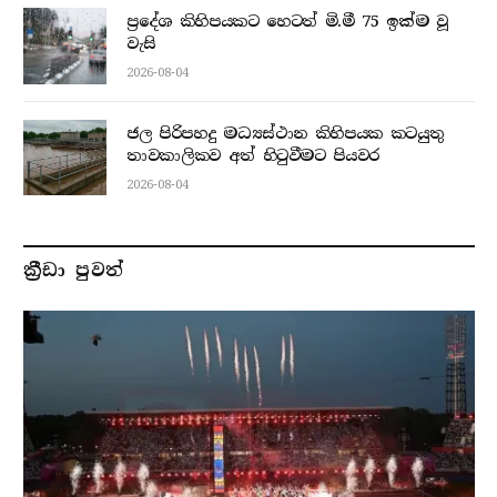
ප්‍රදේශ කිහිපයකට හෙටත් මි.මී 75 ඉක්ම වූ
වැසි
2026-08-04
ජල පිරිපහදු මධ්‍යස්ථාන කිහිපයක කටයුතු
තාවකාලිකව අත් හිටුවීමට පියවර
2026-08-04
ක්‍රීඩා පුවත්