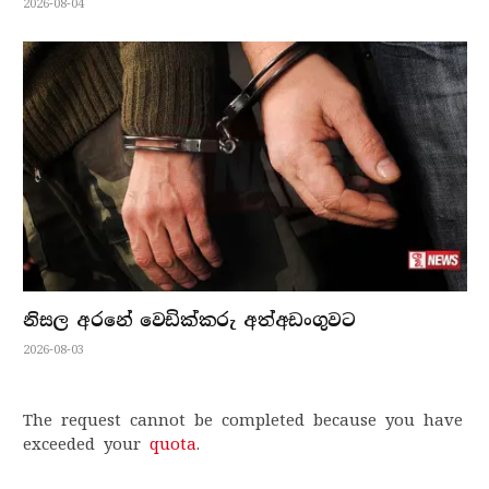
2026-08-04
නිසල අරනේ වෙඩික්කරු අත්අඩංගුවට
2026-08-03
The request cannot be completed because you have
exceeded your
quota
.