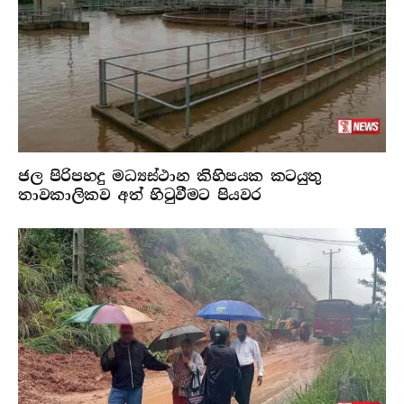
ජල පිරිපහදු මධ්‍යස්ථාන කිහිපයක කටයුතු
තාවකාලිකව අත් හිටුවීමට පියවර