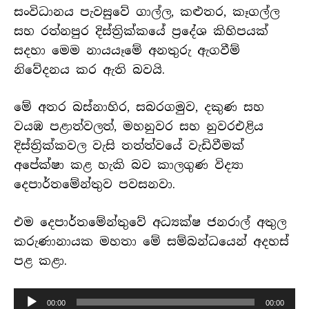
සංවිධානය පැවසුවේ ගාල්ල, කළුතර, කෑගල්ල
සහ රත්නපුර දිස්ත්‍රික්කයේ ප්‍රදේශ කිහිපයක්
සදහා මෙම නායයෑමේ අනතුරු ඇගවීම්
නිවේදනය කර ඇති බවයි.
මේ අතර බස්නාහිර, සබරගමුව, දකුණ සහ
වයඹ පළාත්වලත්, මහනුවර සහ නුවරඑළිය
දිස්ත්‍රික්කවල වැසි තත්ත්වයේ වැඩිවීමක්
අපේක්ෂා කළ හැකි බව කාලගුණ විද්‍යා
දෙපාර්තමේන්තුව පවසනවා.
එම දෙපාර්තමේන්තුවේ අධ්‍යක්ෂ ජනරාල් අතුල
කරුණානායක මහතා මේ සම්බන්ධයෙන් අදහස්
පළ කළා.
හඬ
00:00
00:00