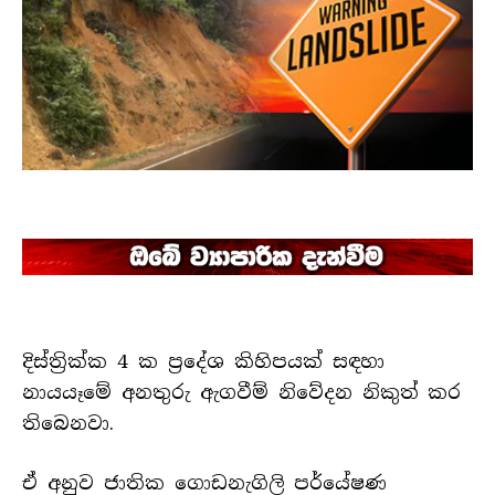
දිස්ත්‍රික්ක 4 ක ප්‍රදේශ කිහිපයක් සඳහා
නායයෑමේ අනතුරු ඇගවීම් නිවේදන නිකුත් කර
තිබෙනවා.
ඒ අනුව ජාතික ගොඩනැගිලි පර්යේෂණ