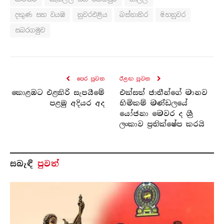
දකුණ සහ වයඹ
නුවරඑළිය
බස්නාහිර
මහනුවර
සබරගමුව
පෙර පුව​ත
ඊළඟ පුව​ත
කොළඹට එළකිරි සැපයීමේ
එක්සත් ජාතීන්ගේ මානව
පළමු අදියර අද
හිමිකම් මණ්ඩලයේ
යෝජනා මෙවර ද ශ්‍රී
ලංකාව ප්‍රතික්ෂේප කරයි
සබැ​ඳි
පුවත්