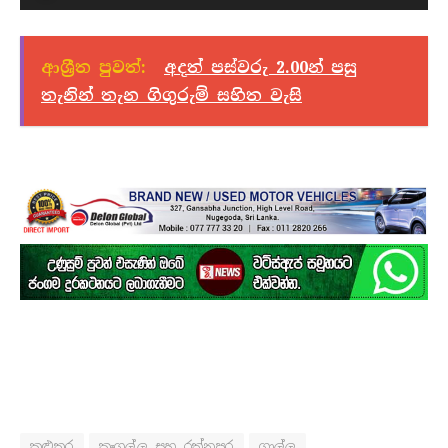
පට
ධාවකය
ආශ්‍රීත පුවත්:
අදත් පස්වරු 2.00න් පසු
තැනින් තැන ගිගුරුම් සහිත වැසි
කළුතර
කෑගල්ල සහ රත්නපුර
ගාල්ල