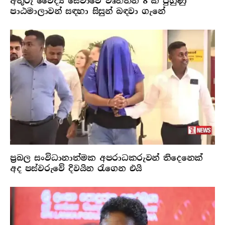
අතුරු වෛද්‍ය සේවාවේ වෘත්තීන් 8 ක පුහුණු
පාඨමාලාවන් සඳහා සිසුන් බඳවා ගැනේ
ප්‍රබල සංවිධානාත්මක අපරාධකරුවන් තිදෙනෙක්
අද පස්වරුවේ දිවයින රැගෙන එයි