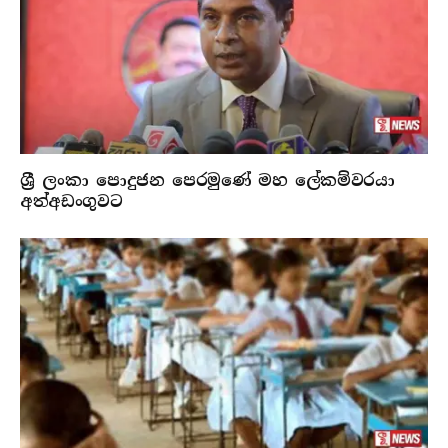
ශ්‍රී ලංකා පොදුජන පෙරමුණේ මහ ලේකම්වරයා
අත්අඩංගුවට