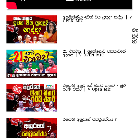
අගමැතිණිය ඉවත් විය යුතුද? නැද්ද? | V
OPEN MIC
එ
පු
ත්
21 එනවද? | නුගේගොඩ ජනතාවගේ
අදහස් | V OPEN MIC
ජනපති අනුර ගේ මතට තිතට - මුළු
රටම එකට | V Open Mic
ජනපති අනුරගේ ජනප්‍රියත්වය ?