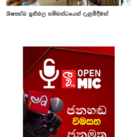
ශිෂ්‍යත්ව ප්‍රතිඵල සම්බන්ධයෙන් දැනුම්දීමක්