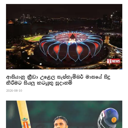
ආසියානු ක්‍රීඩා උළෙල සැප්තැම්බර් මාසයේ සිදු
කිරීමට සියලු කටයුතු සූදානම්
2026-08-10