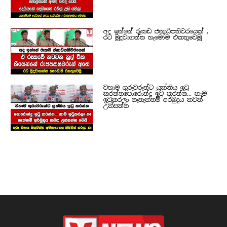
අද ඉන්නේ රූකඩ ජනාධිපතිවරයෙක් ,
රට මුදවාගන්න හැමෝම එකතුවෙමු
වහාම ගුරුවරුන්ට යුක්තිය ඉටු
කරන්නපොරොන්දු ඉටු කරන්න... තාම
ඉටුකරලා නෑනැත්නම් අර්බුදය තවත්
උත්සන්න