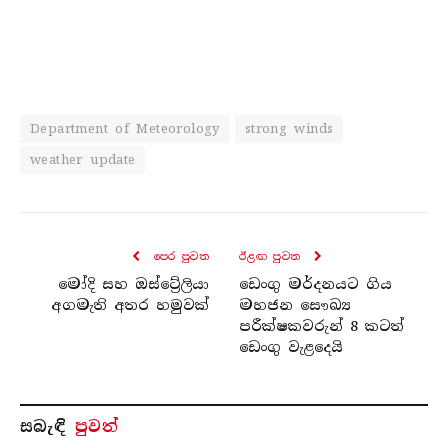
Department of Meteorology
strong winds
weather update
පෙර පුව​ත
ඊළඟ පුව​ත
මෝදි සහ ඔස්ට්‍රේලියා
ඩෙංගු මර්දනයට ගිය
අගමැති අතර හමුවක්
මහජන සෞඛ්‍ය
පරීක්ෂකවරුන් 8 කටත්
ඩෙංගු වැළදෙයි
සබැ​ඳි
පුවත්