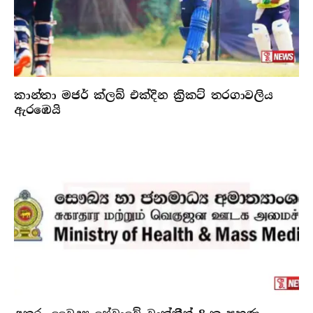
කාන්තා මජර් ක්ලබ් එක්දින ක්‍රිකට් තරගාවලිය
ඇරඹෙයි