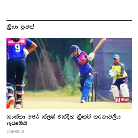
ක්‍රීඩා පුවත්
කාන්තා මජර් ක්ලබ් එක්දින ක්‍රිකට් තරගාවලිය
ඇරඹෙයි
2026-08-10