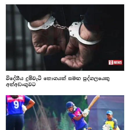
විදේශීය දුම්වැටි තොගයක් සමඟ පුද්ගලයෙකු
අත්අඩංගුවට