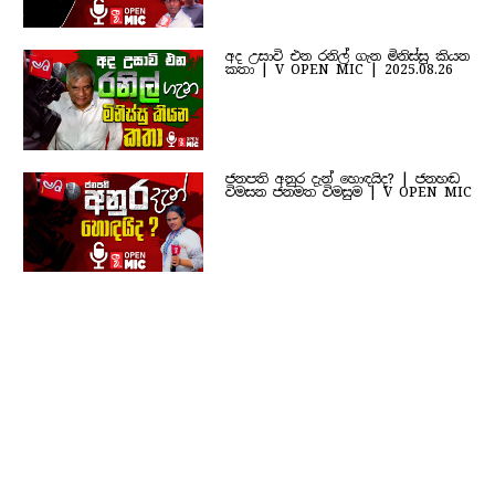
අද උසාවි එන රනිල් ගැන මිනිස්සු කියන
කතා | V OPEN MIC | 2025.08.26
ජනපති අනුර දැන් හොඳයිද? | ජනහඬ
විමසන ජනමත විමසුම | V OPEN MIC