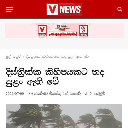
මුල් පිටු​ව
»
දිස්ත්‍රික්ක කිහිපයකට තද සුළං ඇති වේ
දිස්ත්‍රික්ක කිහිපයකට තද
සුළං ඇති වේ
2026-07-09
කියවීමට මිනිත්තු 1ක් ගතවේ.
0
නැරඹු​ම්