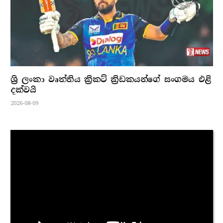
ශ්‍රි ලංකා වෘත්තිය ක්‍රිකට් ක්‍රිඩකයන්ගේ සංගමය එළි
දක්වයි
2026-08-09