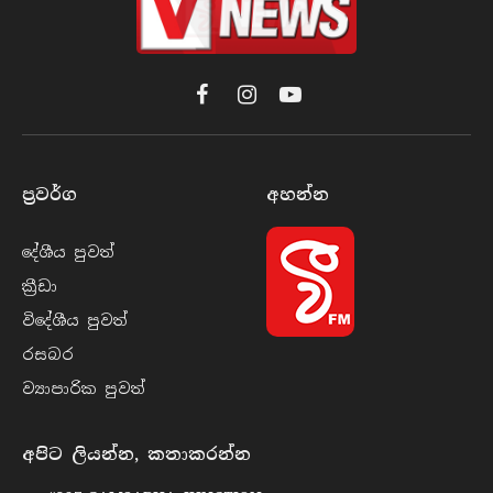
Facebook
Instagram
YouTube
ප්‍රවර්​ග
අහන්​න
දේශීය පුව​ත්
ක්‍රී​ඩා
විදේශීය පුව​ත්
රසබ​ර
ව්‍යාපාරික පුව​ත්
අපිට ලියන්න, කතාකරන්න