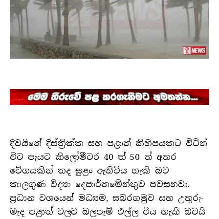
දිවයිනේ දිස්ත්‍රික්ක සහ පළාත් කිහිපයකට විටින්
විට පැයට කිලෝමීටර 40 ත් 50 ත් අතර
වේගයකින් තද සුළං ඇතිවිය හැකි බව
කාලගුණ විද්‍යා දෙපාර්තමේන්තුව පවසනවා.
ප්‍රධාන වශයෙන් මධ්‍යම, සබරගමුව සහ උතුරු-
මැද පළාත් වලට බලපෑම් එල්ල විය හැකි බවයි