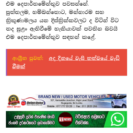
එම දෙපාර්තමේන්තුව පවසන්නේ.
පුත්තලම, හම්බන්තොට, මන්නාරම සහ
ත්‍රිකුණාමලය යන දිස්ත්‍රික්කවලට ද විටින් විට
තද සුළං ඇතිවීමේ හැකියාවක් පවතින බවයි
එම දෙපාර්තමේන්තුව සඳහන් කළේ.
ආශ්‍රීත පුවත්:
අද දිනයේ වැසි තත්වයේ වැඩි
වීමක්