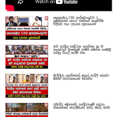
කෙහෙළිය CID අත්අඩංගුවට |
ප්‍රමිතියෙන් තොර එන්නත් ගෙන්වීම
පිළිබඳ පැය දහයක ප්‍රකාශයක්
අපි පරදින සන්ධාන හදන්නෙ නෑ පි
හැදුවොත් දිනන්නම තමයි මෙන්න මෛත්‍රී
ගහපු රියල් ගේම් එක
මල්ලිලා දෙන්නෙක් හොර සල්ලි දෙනවා
ඔබත් අවධානයෙන් සිටින්න
රනිල්ට මොකක්ද හත්වලාමේ කරලා
තියෙන්නේ පොලිසියත් අන්ද මන්ද වෙයි