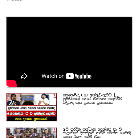
2026-08-07
කෙහෙළිය CID අත්අඩංගුවට |
ප්‍රමිතියෙන් තොර එන්නත් ගෙන්වීම
පිළිබඳ පැය දහයක ප්‍රකාශයක්
අපි පරදින සන්ධාන හදන්නෙ නෑ පි
හැදුවොත් දිනන්නම තමයි මෙන්න මෛත්‍රී
ගහපු රියල් ගේම් එක