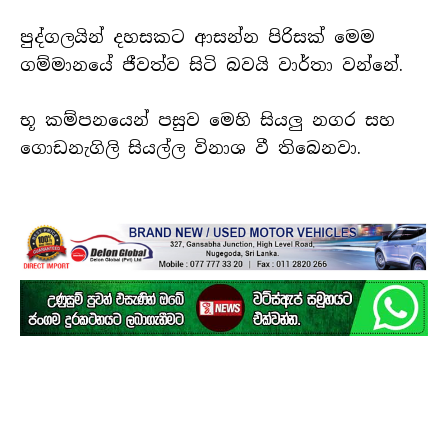
පුද්ගලයින් දහසකට ආසන්න පිරිසක් මෙම
ගම්මානයේ ජීවත්ව සිටි බවයි වාර්තා වන්නේ.
භූ කම්පනයෙන් පසුව මෙහි සියලු නගර සහ
ගොඩනැගිලි සියල්ල විනාශ වී තිබෙනවා.