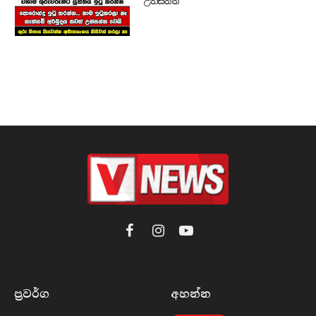
උත්සන්න
Facebook
Instagram
YouTube
ප්‍රවර්​ග
අහන්​න