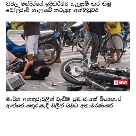
ධවල මන්දිරයේ ඉදිකිරීමට සැලසුම් කර තිබූ
බෝල්රූම් ශාලාවේ කටයුතු අත්හිටුවයි
මාර්ග අනතුරුවලින් වැඩිම ප්‍රමාණයක් මියගොස්
ඇත්තේ යතුරුපැදි වලින් බවට අනාවරණයක්