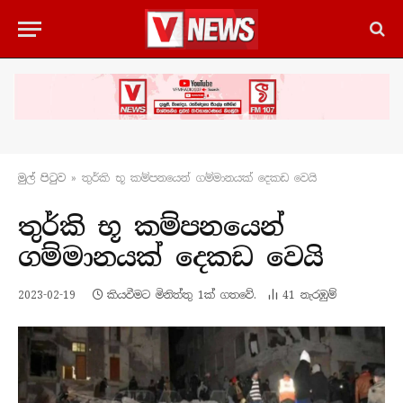
මුල් පිටු​ව
»
තුර්කි භූ කම්පනයෙන් ගම්මානයක් දෙකඩ වෙයි
තුර්කි භූ කම්පනයෙන්
ගම්මානයක් දෙකඩ වෙයි
2023-02-19
කියවීමට මිනිත්තු 1ක් ගතවේ.
41
නැරඹු​ම්