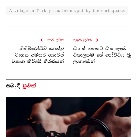
A village in Turkey has been split by the earthquake.
පෙර පුව​ත
ඊළඟ පුව​ත
නීතිවිරෝධිව ගෙන්වු
ගිනස් පොතට ගිය ලොව
වාහන අමතර කොටස්
විශාලතම තේ පෝච්චිය ශ්‍රී
විනාශ කිරීමේ තීරණයක්
ලංකාවෙන්
සබැ​ඳි
පුවත්