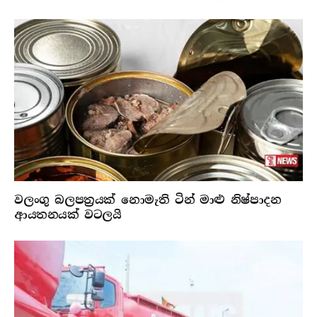
වලංගු බලපත්‍රයක් නොමැති ටින් මාළු නිෂ්පාදන
ආයතනයක් වටලයි