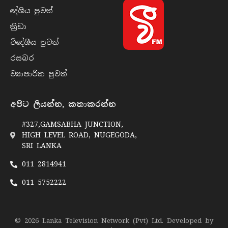
දේශීය පුව​ත්
ක්‍රී​ඩා
විදේශීය පුව​ත්
රසබ​ර
ව්‍යාපාරික පුව​ත්
අපිට ලියන්න, කතාකරන්න
#327,GAMSABHA JUNCTION,
HIGH LEVEL ROAD, NUGEGODA,
SRI LANKA
011 2814941
011 5752222
© 2026 Lanka Television Network (Pvt) Ltd. Developed by