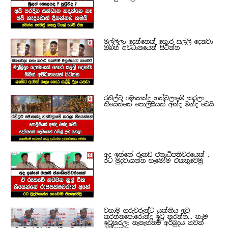
මල්ලිලා දෙන්නෙක් හොර සල්ලි දෙනවා
ඔබත් අවධානයෙන් සිටින්න
රනිල්ට මොකක්ද හත්වලාමේ කරලා
තියෙන්නේ පොලිසියත් අන්ද මන්ද වෙයි
අද ඉන්නේ රූකඩ ජනාධිපතිවරයෙක් ,
රට මුදවාගන්න හැමෝම එකතුවෙමු
වහාම ගුරුවරුන්ට යුක්තිය ඉටු
කරන්නපොරොන්දු ඉටු කරන්න... තාම
ඉටුකරලා නෑනැත්නම් අර්බුදය තවත්