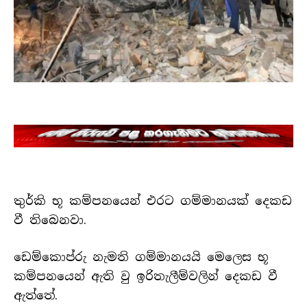
තුර්කි භූ කම්පනයෙන් එරට ගම්මානයක් දෙකඩ
වී තිබෙනවා.
ඩෙම්කොප්රු නැමති ගම්මානයයි මෙලෙස භූ
කම්පනයෙන් ඇති වු ඉරිතැලීම්වලින් දෙකඩ වී
ඇත්තේ.