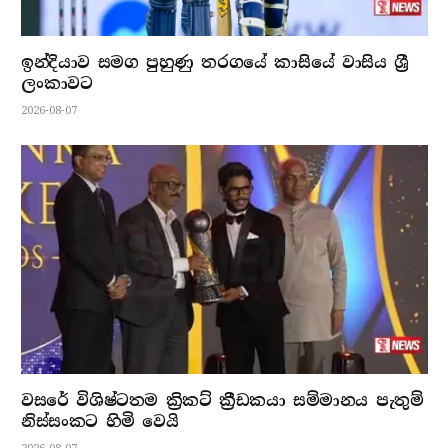
ඉන්දියාව සමග පුහුණු තරගයේ කාසියේ වාසිය ශ්‍රී
ලංකාවට
2026-08-07
වසරේ විශිෂ්ටතම ක්‍රිකට් ක්‍රීඩකයා සම්මානය පැතුම්
නිස්සංකට හිමි වෙයි