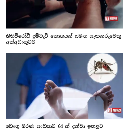
නීතිවිරෝධී දුම්වැටි තොගයක් සමඟ සැකකරුවෙකු
අත්අඩංගුවට
ඩෙංගු මරණ සංඛ්‍යාව 64 ක් දක්වා ඉහළට