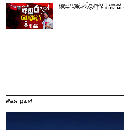
ජනපති අනුර දැන් හොඳයිද? | ජනහඬ
විමසන ජනමත විමසුම | V OPEN MIC
ක්‍රීඩා පුවත්