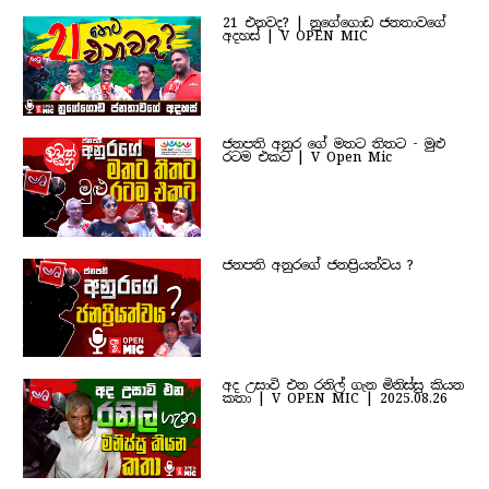
21 එනවද? | නුගේගොඩ ජනතාවගේ
අදහස් | V OPEN MIC
ජනපති අනුර ගේ මතට තිතට - මුළු
රටම එකට | V Open Mic
ජනපති අනුරගේ ජනප්‍රියත්වය ?
අද උසාවි එන රනිල් ගැන මිනිස්සු කියන
කතා | V OPEN MIC | 2025.08.26