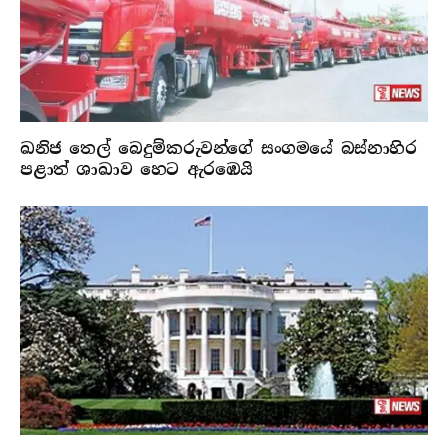
ඛනිජ තෙල් බෙදුම්කරුවන්ගේ සංගමයේ බස්නාහිර
පළාත් ශාඛාව හෙට ඇරඹෙයි