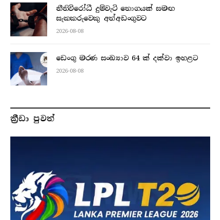
නීතිවිරෝධී දුම්වැටි තොගයක් සමඟ
සැකකරුවෙකු අත්අඩංගුවට
2026-08-08
ඩෙංගු මරණ සංඛ්‍යාව 64 ක් දක්වා ඉහළට
2026-08-08
ක්‍රීඩා පුවත්