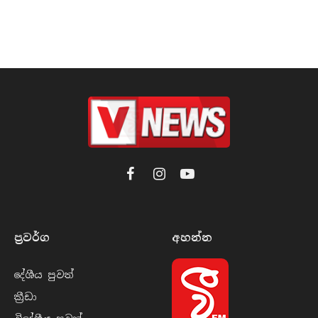
Facebook
Instagram
YouTube
ප්‍රවර්​ග
අහන්​න
දේශීය පුව​ත්
ක්‍රී​ඩා