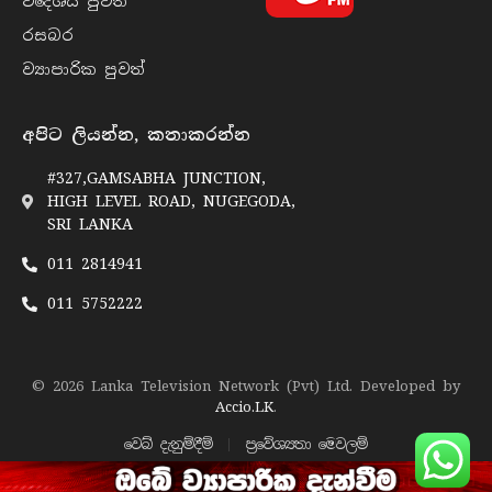
විදේශීය පුව​ත්
රසබ​ර
ව්‍යාපාරික පුව​ත්
අපිට ලියන්න, කතාකරන්න
#327,GAMSABHA JUNCTION,
HIGH LEVEL ROAD, NUGEGODA,
SRI LANKA
011 2814941
011 5752222
© 2026 Lanka Television Network (Pvt) Ltd. Developed by
Accio.LK
.
වෙබ් දැනුම්දීම්
ප්‍රවේශ්‍යතා මෙවලම්