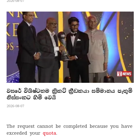
2026-08-07
වසරේ විශිෂ්ටතම ක්‍රිකට් ක්‍රීඩකයා සම්මානය පැතුම්
නිස්සංකට හිමි වෙයි
2026-08-07
The request cannot be completed because you have
exceeded your
quota
.