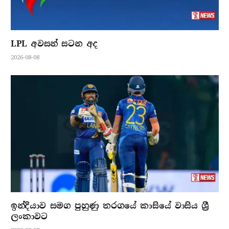
LPL අවසන් සටන අද
2026-08-08
ඉන්දියාව සමග පුහුණු තරගයේ කාසියේ වාසිය ශ්‍රී
ලංකාවට