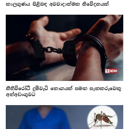
කාලගුණය පිළිබඳ අවවාදාත්මක නිවේදනයක්
නීතිවිරෝධී දුම්වැටි තොගයක් සමඟ සැකකරුවෙකු
අත්අඩංගුවට