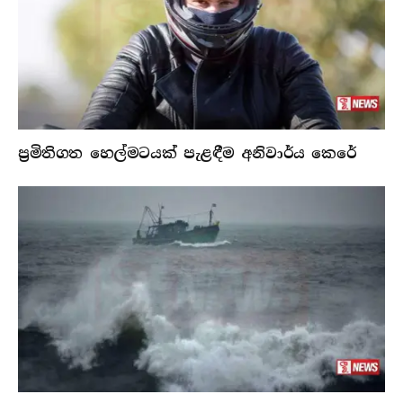
ප්‍රමිතිගත හෙල්මටයක් පැළඳීම අනිවාර්ය කෙරේ