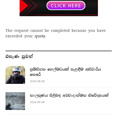
The request cannot be completed because you have
exceeded your
quota
.
එසැණ පුව​ත්
ප්‍රමිතිගත හෙල්මටයක් පැළඳීම අනිවාර්ය
කෙරේ
2026-08-08
කාලගුණය පිළිබඳ අවවාදාත්මක නිවේදනයක්
2026-08-08