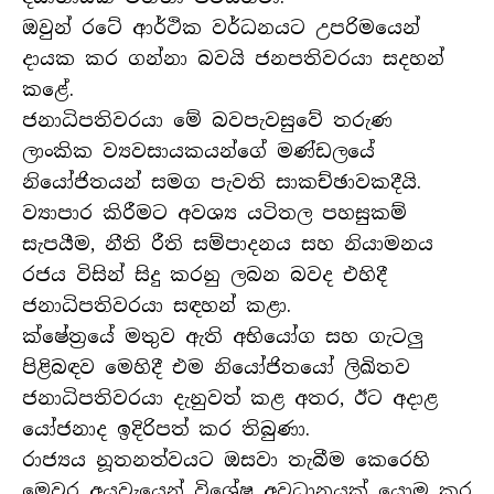
ඔවුන් රටේ ආර්ථික වර්ධනයට උපරිමයෙන්
දායක කර ගන්නා බවයි ජනපතිවරයා සදහන්
කළේ.
ජනාධිපතිවරයා මේ බවපැවසුවේ තරුණ
ලාංකික ව්‍යවසායකයන්ගේ මණ්ඩලයේ
නියෝජිතයන් සමග පැවති සාකච්ඡාවකදීයි.
ව්‍යාපාර කිරීමට අවශ්‍ය යටිතල පහසුකම්
සැපයීම, නීති රීති සම්පාදනය සහ නියාමනය
රජය විසින් සිදු කරනු ලබන බවද එහිදී
ජනාධිපතිවරයා සඳහන් කළා.
ක්ෂේත්‍රයේ මතුව ඇති අභියෝග සහ ගැටලු
පිළිබඳව මෙහිදී එම නියෝජිතයෝ ලිඛිතව
ජනාධිපතිවරයා දැනුවත් කළ අතර, ඊට අදාළ
යෝජනාද ඉදිරිපත් කර තිබුණා.
රාජ්‍යය නූතනත්වයට ඔසවා තැබීම කෙරෙහි
මෙවර අයවැයෙන් විශේෂ අවධානයක් යොමු කර