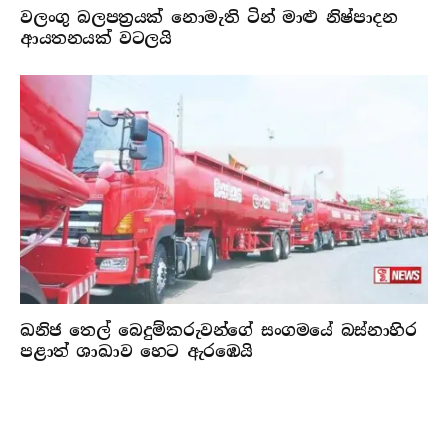
වලංගු බලපත්‍රයක් නොමැති ටින් මාළු නිෂ්පාදන
ආයතනයක් වටලයි
ඛනිජ තෙල් බෙදුම්කරුවන්ගේ සංගමයේ බස්නාහිර
පළාත් ශාඛාව හෙට ඇරඹෙයි