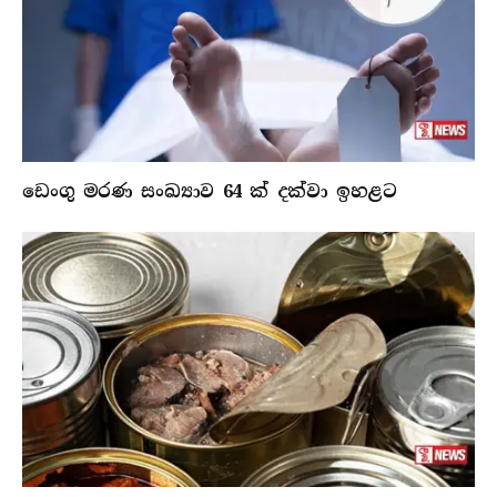
ඩෙංගු මරණ සංඛ්‍යාව 64 ක් දක්වා ඉහළට