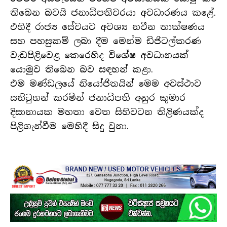
තිබෙන බවයි ජනාධිපතිවරයා අවධාරණය කළේ.
එහිදී රාජ්‍ය සේවයට අවශ්‍ය නවීන තාක්ෂණය
සහ පහසුකම් ලබා දීම මෙන්ම ඩිජිටල්කරණ
වැඩපිළිවෙළ කෙරෙහිද විශේෂ අවධානයක්
යොමුව තිබෙන බව සඳහන් කළා.
එම මණ්ඩලයේ නියෝජිතයින් මෙම අවස්ථාව
සනිටුහන් කරමින් ජනාධිපති අනුර කුමාර
දිසානායක මහතා වෙත සිහිවටන තිළිණයක්ද
පිළිගැන්වීම මෙහිදී සිදු වුනා.