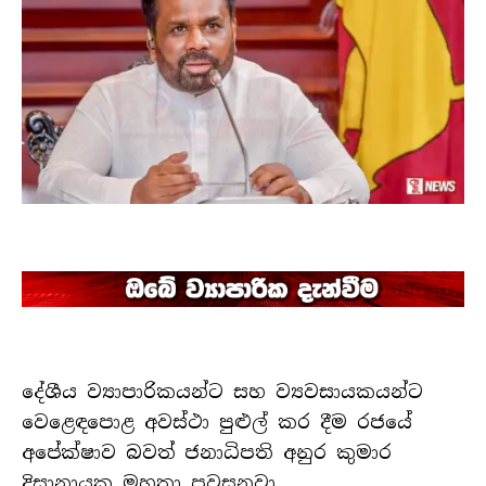
දේශීය ව්‍යාපාරිකයන්ට සහ ව්‍යවසායකයන්ට
වෙළෙඳපොළ අවස්ථා පුළුල් කර දීම රජයේ
අපේක්ෂාව බවත් ජනාධිපති අනුර කුමාර
දිසානායක මහතා පවසනවා.