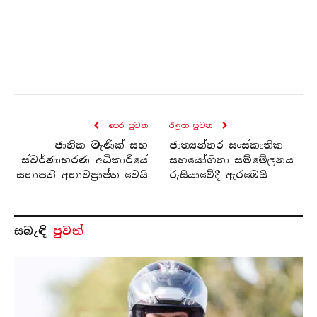
පෙර පුව​ත
ඊළඟ පුව​ත
ජාතික මැණික් සහ
ජාත්‍යන්තර සංස්කෘතික
ස්වර්ණාභරණ අධිකාරියේ
සහයෝගිතා සම්මේලනය
සභාපති අභාවප්‍රාප්ත වෙයි
රුසියාවේදී ඇරඹෙයි
සබැ​ඳි
පුවත්