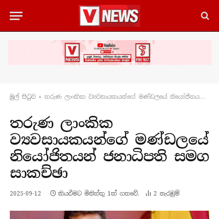
මුල් පිටු​ව
»
තරුණ ලාංකික ව්‍යවසායකයන්ගේ මණ්ඩලයේ නියෝජිතයන් ජනාධිපති සමග සාකච්ඡා
තරුණ ලාංකික
ව්‍යවසායකයන්ගේ මණ්ඩලයේ
නියෝජිතයන් ජනාධිපති සමග
සාකච්ඡා
2025-09-12
කියවීමට මිනිත්තු 1ක් ගතවේ.
2
නැරඹු​ම්