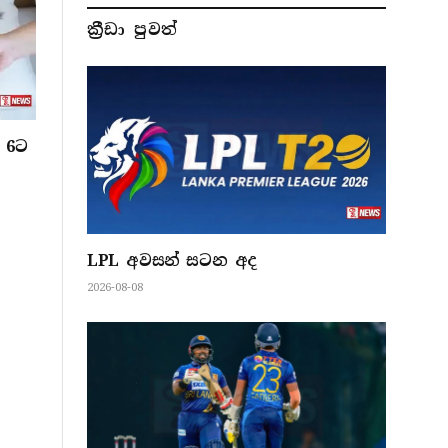
ක්‍රීඩා පුවත්
 6ට
LPL අවසන් සටන අද
2026-08-08