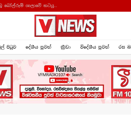
ධවල මන්දිරයේ ඉදිකිරීමට සැලසුම් කර තිබූ බෝල්රූම් ශාලාවේ කටයුතු අත්හිටුවයි
ුල් පිටුව
දේශීය පුව​ත්
ක්‍රී​ඩා
විදේශීය පුවත්
රස බ