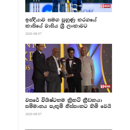
ඉන්දියාව සමග පුහුණු තරගයේ
කාසියේ වාසිය ශ්‍රී ලංකාවට
2026-08-07
වසරේ විශිෂ්ටතම ක්‍රිකට් ක්‍රීඩකයා
සම්මානය පැතුම් නිස්සංකට හිමි වෙයි
2026-08-07