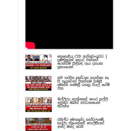
කෙහෙළිය CID අත්අඩංගුවට |
ප්‍රමිතියෙන් තොර එන්නත්
ගෙන්වීම පිළිබඳ පැය දහයක
ප්‍රකාශයක්
අපි පරදින සන්ධාන හදන්නෙ නෑ
පි හැදුවොත් දිනන්නම තමයි
මෙන්න මෛත්‍රී ගහපු රියල් ගේම්
එක
මල්ලිලා දෙන්නෙක් හොර සල්ලි
දෙනවා ඔබත් අවධානයෙන්
සිටින්න
රනිල්ට මොකක්ද හත්වලාමේ
කරලා තියෙන්නේ පොලිසියත්
අන්ද මන්ද වෙයි