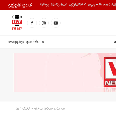
උණුසුම් පුව​ත්
Facebook
Instagram
YouTube
ම
සෙනසුරාදා, අගෝස්තු 8
මුල් පිටු​ව
»
ඩෙංගු මර්දන සතියක්