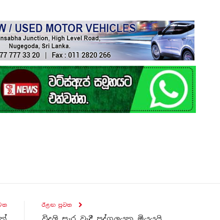
ව​ත
ඊළඟ පුව​ත
ක්
විදුලි සැර වැදී පුද්ගලයකු මියයයි