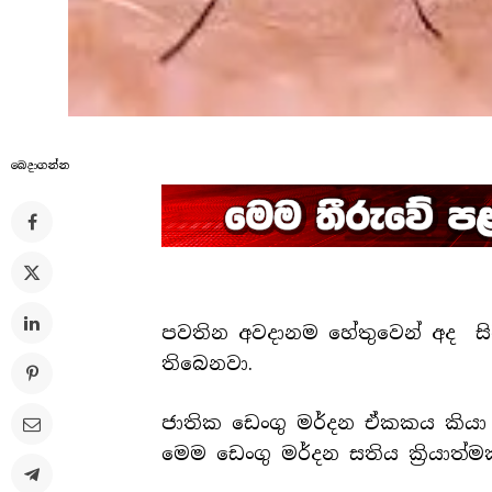
බෙදාගන්​න
පවතින අවදානම හේතුවෙන් අද සිට
තිබෙනවා.
ජාතික ඩෙංගු මර්දන ඒකකය කියා ස
මෙම ඩෙංගු මර්දන සතිය ක්‍රියාත්