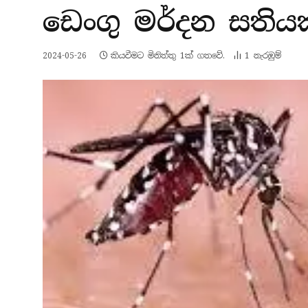
ඩෙංගු මර්දන සතිය
2024-05-26
කියවීමට මිනිත්තු 1ක් ගතවේ.
1
නැරඹු​ම්