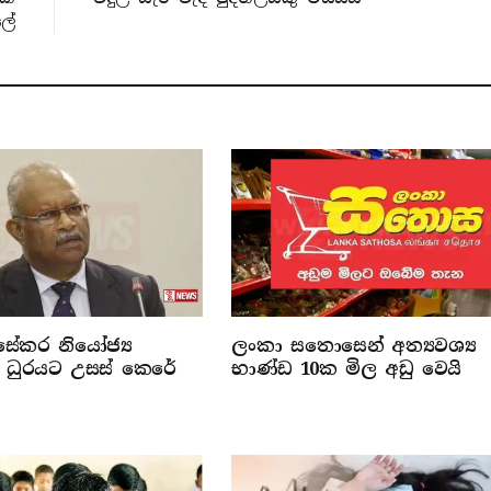
ලේ
සේකර නියෝජ්‍ය
ලංකා සතොසෙන් අත්‍යවශ්‍ය
ි ධුරයට උසස් කෙරේ
භාණ්ඩ 10ක මිල අඩු වෙයි