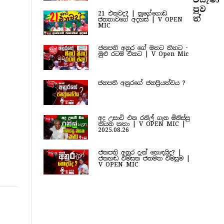
පුව​
21 එනවද? | නුගේගොඩ
ත්
ජනතාවගේ අදහස් | V OPEN
MIC
ජනපති අනුර ගේ මතට තිතට -
මුළු රටම එකට | V Open Mic
ජනපති අනුරගේ ජනප්‍රියත්වය ?
අද උසාවි එන රනිල් ගැන මිනිස්සු
කියන කතා | V OPEN MIC |
2025.08.26
ජනපති අනුර දැන් හොඳයිද? |
ජනහඬ විමසන ජනමත විමසුම |
V OPEN MIC