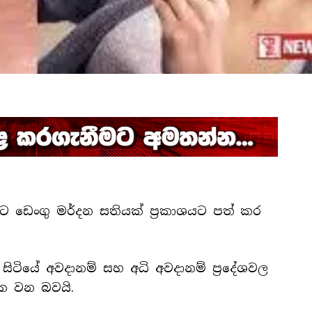
 ඩෙංගු මර්දන සතියක් ප්‍රකාශයට පත් කර
ිටියේ අවදානම් සහ අධි අවදානම් ප්‍රදේශවල
මක වන බවයි.