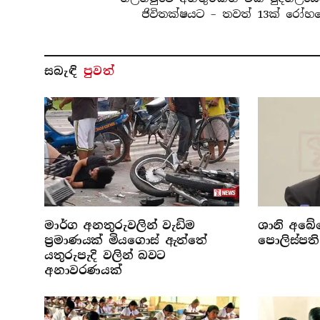
ජිවිතක්ෂයට – තවත් 13ක් රෝහ
සබැ​ඳි
පුවත්
මාර්ග අනතුරුවලින් වැඩිම
ශානි අබේ
ප්‍රමාණයක් මියගොස් ඇත්තේ
පොලිස්පත
යතුරුපැදි වලින් බවට
අනාවරණයක්