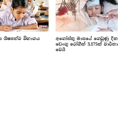
ය ශිෂ්‍යත්ව විභාගය
අගෝස්තු මාසයේ ගෙවුණු දින
ඩෙංගු රෝගීන් 3,175ක් වාර්තා
වෙයි