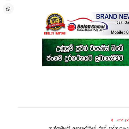
පෙර පු
ගල්ගමුවේ අනතුරකින් එක් පුද්ගලයෙ