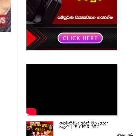
අගමැතිණිය ඉවත් විය යුතුද?
නැද්ද? | V OPEN MIC
එසැණ