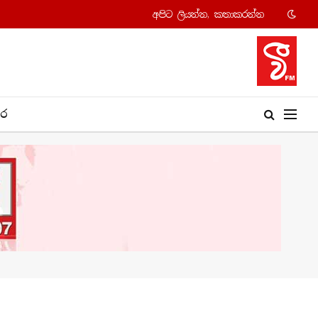
අපි​ට ලියන්න, කතාකරන්​න
​ර