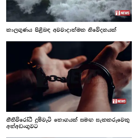
කාලගුණය පිළිබඳ අවවාදාත්මක නිවේදනයක්
නීතිවිරෝධී දුම්වැටි තොගයක් සමඟ සැකකරුවෙකු
අත්අඩංගුවට