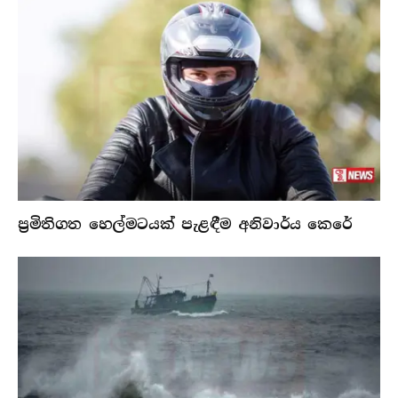
ප්‍රමිතිගත හෙල්මටයක් පැළඳීම අනිවාර්ය කෙරේ