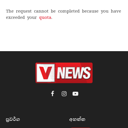
The request cannot be completed because you have
exceeded your
quota
.
Facebook
Instagram
YouTube
ප්‍රවර්​ග
අහන්​න