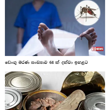
ඩෙංගු මරණ සංඛ්‍යාව 64 ක් දක්වා ඉහළට