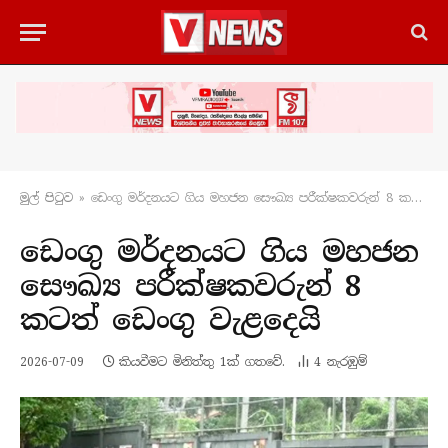
මුල් පිටු​ව
»
ඩෙංගු මර්දනයට ගිය මහජන සෞඛ්‍ය පරීක්ෂකවරුන් 8 කටත් ඩෙංගු වැළදෙයි
ඩෙංගු මර්දනයට ගිය මහජන
සෞඛ්‍ය පරීක්ෂකවරුන් 8
කටත් ඩෙංගු වැළදෙයි
2026-07-09
කියවීමට මිනිත්තු 1ක් ගතවේ.
4
නැරඹු​ම්