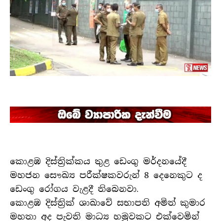
කොළඹ දිස්ත්‍රික්කය තුළ ඩෙංගු මර්දනයේදී
මහජන සෞඛ්‍ය පරීක්ෂකවරුන් 8 දෙනෙකුට ද
ඩෙංගු රෝගය වැළදී තිබෙනවා.
කොළඹ දිස්ත්‍රික් ශාඛාවේ සභාපති අමිත් කුමාර
මහතා අද පැවති මාධ්‍ය හමුවකට එක්වෙමින්