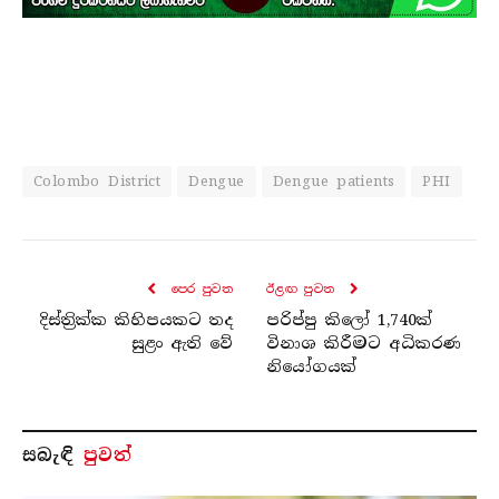
Colombo District
Dengue
Dengue patients
PHI
පෙර පුව​ත
ඊළඟ පුව​ත
දිස්ත්‍රික්ක කිහිපයකට තද
පරිප්පු කිලෝ 1,740ක්
සුළං ඇති වේ
විනාශ කිරීමට අධිකරණ
නියෝගයක්
සබැ​ඳි
පුවත්