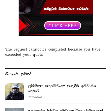
The request cannot be completed because you have
exceeded your
quota
.
එසැණ පුව​ත්
ප්‍රමිතිගත හෙල්මටයක් පැළඳීම අනිවාර්ය
කෙරේ
2026-08-08
කාලගුණය පිළිබඳ අවවාදාත්මක නිවේදනයක්