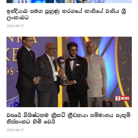
ඉන්දියාව සමග පුහුණු තරගයේ කාසියේ වාසිය ශ්‍රී
ලංකාවට
2026-08-07
වසරේ විශිෂ්ටතම ක්‍රිකට් ක්‍රීඩකයා සම්මානය පැතුම්
නිස්සංකට හිමි වෙයි
2026-08-07