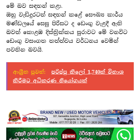
මේ බව සඳහන් කළා.
ඔහු වැඩිදුරටත් සඳහන් කළේ සෞඛ්‍ය කාර්ය
මණ්ඩලයේ සෙසු පිරිසට ද ඩෙංගු වැළදී ඇති
බවත් කොළඹ දිස්ත්‍රික්කය පුරාවට මේ වනවිට
ඩෙංගු වසංගත තත්ත්වය වර්ධනය වෙමින්
පවතින බවයි.
ආශ්‍රීත පුවත්:
පරිප්පු කිලෝ 1,740ක් විනාශ
කිරීමට අධිකරණ නියෝගයක්