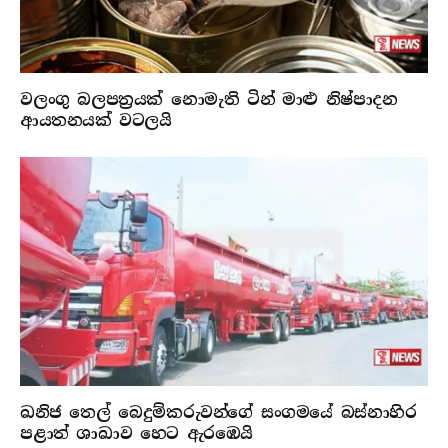
වලංගු බලපත්‍රයක් නොමැති ටින් මාළු නිෂ්පාදන
ආයතනයක් වටලයි
ඛනිජ තෙල් බෙදුම්කරුවන්ගේ සංගමයේ බස්නාහිර
පළාත් ශාඛාව හෙට ඇරඹෙයි