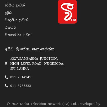
දේශීය පුව​ත්
ක්‍රී​ඩා
විදේශීය පුව​ත්
රසබ​ර
ව්‍යාපාරික පුව​ත්
අපිට ලියන්න, කතාකරන්න
#327,GAMSABHA JUNCTION,
HIGH LEVEL ROAD, NUGEGODA,
SRI LANKA
011 2814941
011 5752222
© 2026 Lanka Television Network (Pvt) Ltd. Developed by