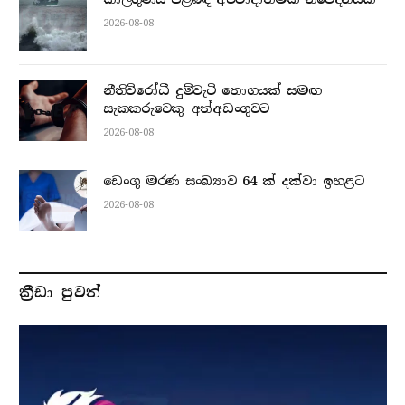
2026-08-08
නීතිවිරෝධී දුම්වැටි තොගයක් සමඟ
සැකකරුවෙකු අත්අඩංගුවට
2026-08-08
ඩෙංගු මරණ සංඛ්‍යාව 64 ක් දක්වා ඉහළට
2026-08-08
ක්‍රීඩා පුවත්