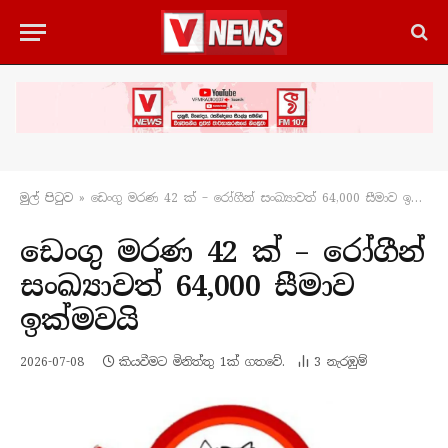
මුල් පිටු​ව
»
ඩෙංගු මරණ 42 ක් – රෝගීන් සංඛ්‍යාවත් 64,000 සීමාව ඉක්මවයි
ඩෙංගු මරණ 42 ක් – රෝගීන්
සංඛ්‍යාවත් 64,000 සීමාව
ඉක්මවයි
2026-07-08
කියවීමට මිනිත්තු 1ක් ගතවේ.
3
නැරඹු​ම්