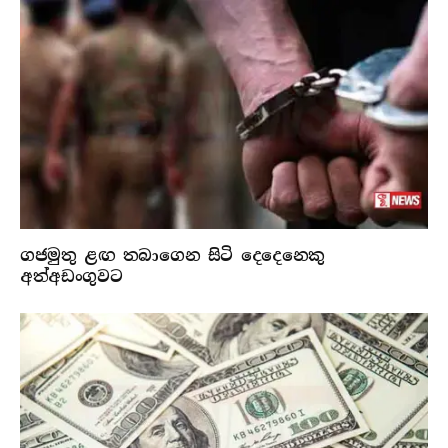
ගජමුතු ළඟ තබාගෙන සිටි දෙදෙනෙකු
අත්අඩංගුවට