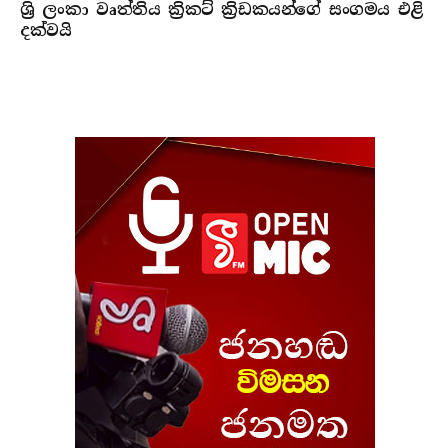
ශ්‍රි ලංකා වෘත්තිය ක්‍රිකට් ක්‍රිඩකයන්ගේ සංගමය එළි
දක්වයි