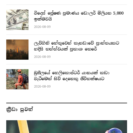
විදෙස් ප්‍රේෂණ ප්‍රමාණය ඩොලර් මිලියන 5,000
ඉක්මවයි
2026-08-09
ලැව්ගිනි හේතුවෙන් කැනඩාවේ ප්‍රාන්තයකට
හදිසි තත්ත්වයක් ප්‍රකාශ කෙරේ
2026-08-09
බ්‍රසීලයේ හෙලිකොප්ටර් යානයක් කඩා
වැටීමෙන් සිව් දෙනෙකු ජිවිතක්ෂයට
2026-08-09
ක්‍රීඩා පුවත්