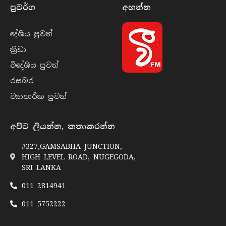
ප්‍රවර්​ග
අහන්​න
දේශීය පුව​ත්
ක්‍රී​ඩා
විදේශීය පුව​ත්
රසබ​ර
ව්‍යාපාරික පුව​ත්
අපිට ලියන්න, කතාකරන්න
#327,GAMSABHA JUNCTION,
HIGH LEVEL ROAD, NUGEGODA,
SRI LANKA
011 2814941
011 5752222