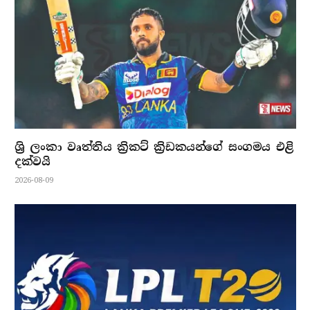
ශ්‍රි ලංකා වෘත්තිය ක්‍රිකට් ක්‍රිඩකයන්ගේ සංගමය එළි
දක්වයි
2026-08-09