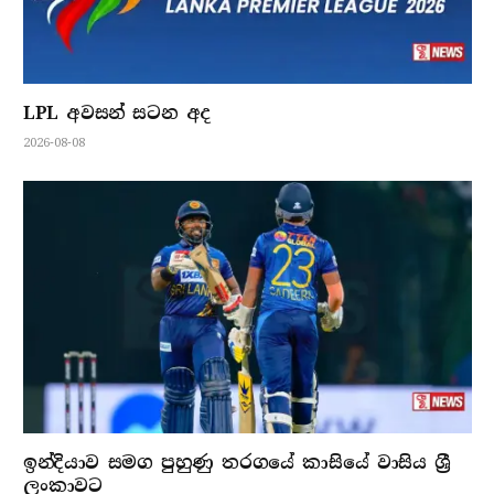
LPL අවසන් සටන අද
2026-08-08
ඉන්දියාව සමග පුහුණු තරගයේ කාසියේ වාසිය ශ්‍රී
ලංකාවට