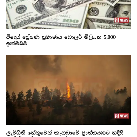
විදෙස් ප්‍රේෂණ ප්‍රමාණය ඩොලර් මිලියන 5,000
ඉක්මවයි
ලැව්ගිනි හේතුවෙන් කැනඩාවේ ප්‍රාන්තයකට හදිසි