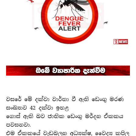
වසරේ මේ දක්වා වාර්තා වී ඇති ඩෙංගු මරණ
සංඛ්‍යාව 42 දක්වා ඉහළ
ගොස් ඇති බව ජාතික ඩෙංගු මර්දන ඒකකය
පවසනවා.
එම ඒකකයේ වැඩබලන අධ්‍යක්ෂ, වෛද්‍ය කපිල