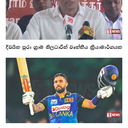
දිවයින පුරා ග්‍රාම නිලධාරීන් වෘත්තීය ක්‍රියාමාර්ගයක