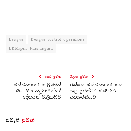
Dengue
Dengue control operations
DR.Kapila Kannangara
පෙර පුව​ත
ඊළඟ පුව​ත
බන්ධනාගාර ගැටුමෙන්
රක්ෂිත බන්ධනාගාර ගත
මිය ගිය නිළධාරීන්ගේ
කල සුගීෂ්වර බණ්ඩාර
දේහයන් වැලිකඩට
අධිකරණයට
සබැ​ඳි
පුවත්