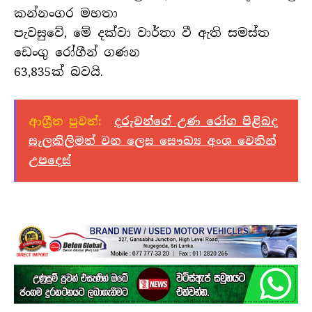
කන්නංගර මහතා
පැවසුවේ, මේ දක්වා වාර්තා වී ඇති සමස්ත
ඩෙංගු රෝගීන් ගණන
63,835ක් බවයි.
ආශ්‍රීත පුවත්:
දරුවන්ගේ උණ රෝග පිළිබද
සැලකිලිමත් වන ලෙස සෞඛ්‍ය අංශ වෙතින්
උපදෙස්