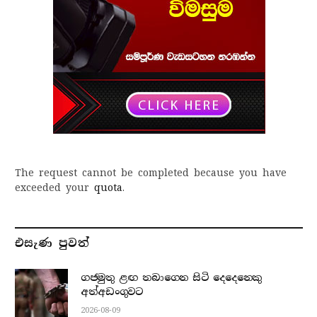
The request cannot be completed because you have
exceeded your
quota
.
එසැණ පුව​ත්
ගජමුතු ළඟ තබාගෙන සිටි දෙදෙනෙකු
අත්අඩංගුවට
2026-08-09