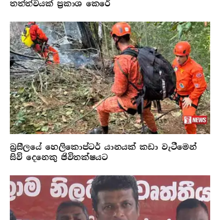
තත්ත්වයක් ප්‍රකාශ කෙරේ
බ්‍රසීලයේ හෙලිකොප්ටර් යානයක් කඩා වැටීමෙන්
සිව් දෙනෙකු ජිවිතක්ෂයට