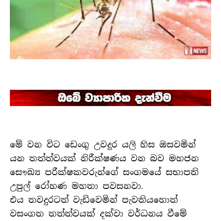
මේ වන විට ඩෙංගු උවදුර යලි හිස ඔසවමින්
යන තත්ත්වයක් නිරීක්ෂණය වන බව මහජන
සෞඛ්‍ය පරීක්ෂකවරුන්ගේ සංගමයේ සභාපති
උපුල් රෝහණ මහතා පවසනවා.
එය තවදුරටත් වැඩිවෙමින් පැවතියහොත්
වසංගත තත්ත්වයක් දක්වා වර්ධනය වීමේ