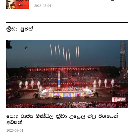
2026-08-04
ක්‍රීඩා පුවත්
පොදු රාජ්‍ය මණ්ඩල ක්‍රීඩා උළෙල නිල වශයෙන්
අවසන්
2026-08-04