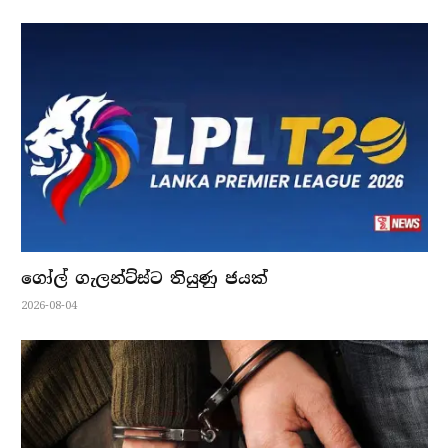
ගෝල් ගැලන්ට්ස්ට තියුණු ජයක්
2026-08-04