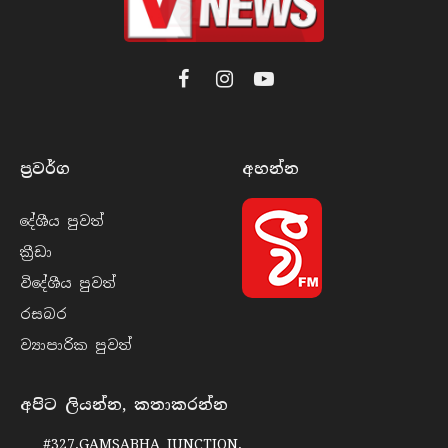
Facebook
Instagram
YouTube
ප්‍රවර්​ග
අහන්​න
දේශීය පුව​ත්
ක්‍රී​ඩා
විදේශීය පුව​ත්
රසබ​ර
ව්‍යාපාරික පුව​ත්
අපිට ලියන්න, කතාකරන්න
#327,GAMSABHA JUNCTION,