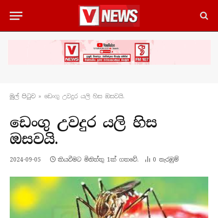
මුල් පිටු​ව
»
ඩෙංගු උවදුර යලි හිස ඔසවයි.
ඩෙංගු උවදුර යලි හිස
ඔසවයි.
2024-09-05
කියවීමට මිනිත්තු 1ක් ගතවේ.
0
නැරඹු​ම්