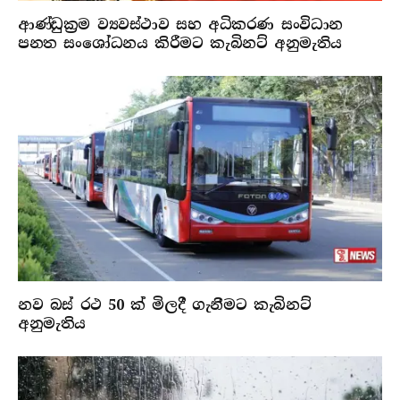
ආණ්ඩුක්‍රම ව්‍යවස්ථාව සහ අධිකරණ සංවිධාන
පනත සංශෝධනය කිරීමට කැබිනට් අනුමැතිය
නව බස් රථ 50 ක් මිලදී ගැනීමට කැබිනට්
අනුමැතිය