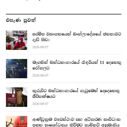
එසැණ පුව​ත්
සරම්ප වසංගතයෙන් බංග්ලාදේශයේ ජනතාවට
දැඩි පිඩා
2026-08-07
මැගසින් බන්ධනාගාරයේ රැඳවියන් 11 දෙනෙකු
රෝහලට
2026-08-07
කුරුවිට බන්ධනාගාරයේ ගැටුමෙන් දෙදෙනෙකු
ජීවිතක්ෂයට
2026-08-07
ආණ්ඩුක්‍රම ව්‍යවස්ථාව සහ අධිකරණ සංවිධාන
පනත සංශෝධනය කිරීමට කැබිනට් අනුමැතිය