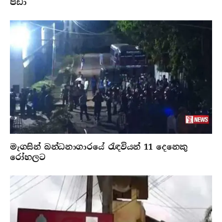
පිඩා
මැගසින් බන්ධනාගාරයේ රැඳවියන් 11 දෙනෙකු
රෝහලට