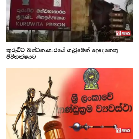
කුරුවිට බන්ධනාගාරයේ ගැටුමෙන් දෙදෙනෙකු
ජීවිතක්ෂයට