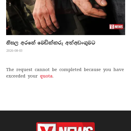
නිසල අරනේ වෙඩික්කරු අත්අඩංගුවට
2026-08-03
The request cannot be completed because you have
exceeded your
quota
.