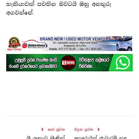
හැකියාවක් පවතින බවටයි ඔහු අනතුරු
අගවන්නේ.
පෙර පුව​ත
ඊළඟ පුව​ත
ශ්‍රී ලංකාව මැණික්
හෙරොයින් ජාවාරම් කළ