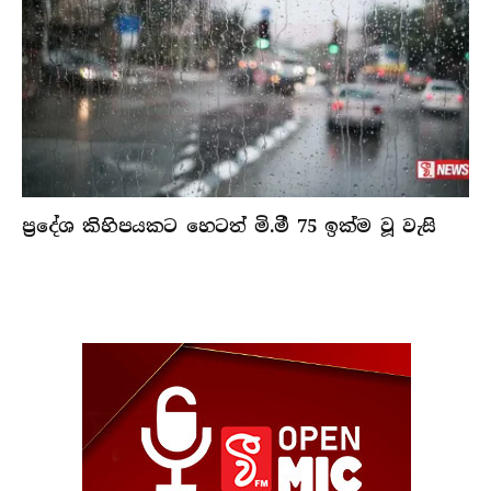
ප්‍රදේශ කිහිපයකට හෙටත් මි.මී 75 ඉක්ම වූ වැසි