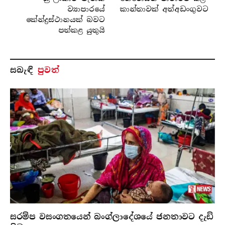
ව්‍යාපාරයේ
කාන්තාවක් අත්අඩංගුවට
කේන්ද්‍රස්ථානයක් බවට
පත්කළ යුතුයි
සබැ​ඳි
පුවත්
සරම්ප වසංගතයෙන් බංග්ලාදේශයේ ජනතාවට දැඩි