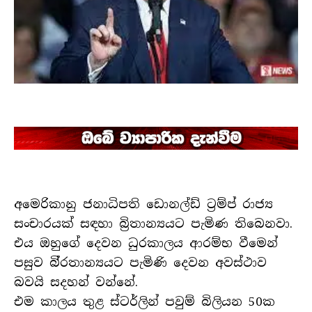
අමෙරිකානු ජනාධිපති ඩොනල්ඩ් ට්‍රම්ප් රාජ්‍ය
සංචාරයක් සඳහා බ්‍රිතාන්‍යයට පැමිණ තිබෙනවා.
එය ඔහුගේ දෙවන ධුරකාලය ආරම්භ වීමෙන්
පසුව බි්‍රතාන්‍යයට පැමිණි දෙවන අවස්ථාව
බවයි සදහන් වන්නේ.
එම කාලය තුළ ස්ටර්ලින් පවුම් බිලියන 50ක