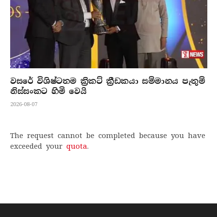
වසරේ විශිෂ්ටතම ක්‍රිකට් ක්‍රීඩකයා සම්මානය පැතුම්
නිස්සංකට හිමි වෙයි
2026-08-07
The request cannot be completed because you have
exceeded your
quota
.