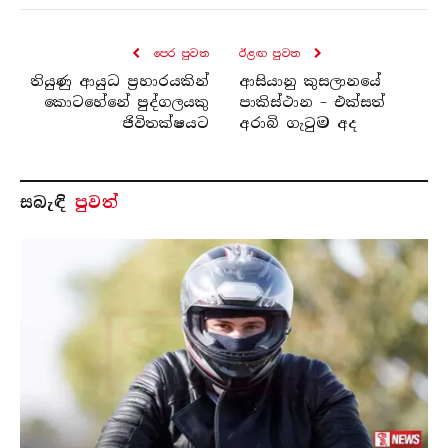
පෙර පුව​ත
ඊළඟ පුව​ත
තියුණු ආයුධ ප්‍රහාරයකින්
ආසියානු කුසලානයේ
කොටහේනේ පුද්ගලයකු
පාකිස්ථාන – එක්සත්
ජිවිතක්ෂයට
අරාබි ගැටුම අද
සබැ​ඳි
පුවත්