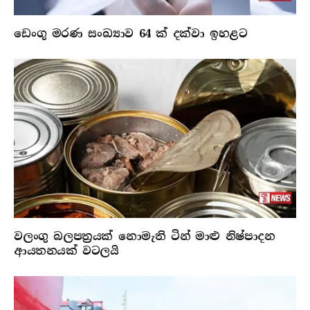
ඩෙංගු මරණ සංඛ්‍යාව 64 ක් දක්වා ඉහළට
වලංගු බලපත්‍රයක් නොමැති ටින් මාළු නිෂ්පාදන
ආයතනයක් වටලයි