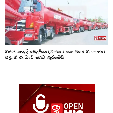
ඛනිජ තෙල් බෙදුම්කරුවන්ගේ සංගමයේ බස්නාහිර
පළාත් ශාඛාව හෙට ඇරඹෙයි