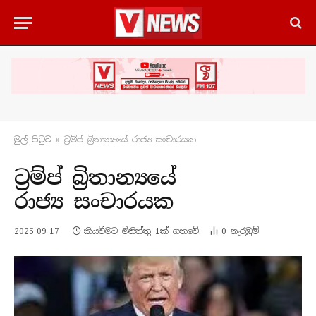
මුල් පිටු​ව
»
ට්‍රම්ප් බ්‍රිතාන්‍යයේ රාජ්‍ය සංචාරයක
ට්‍රම්ප් බ්‍රිතාන්‍යයේ
රාජ්‍ය සංචාරයක
2025-09-17
කියවීමට මිනිත්තු 1ක් ගතවේ.
0
නැරඹු​ම්