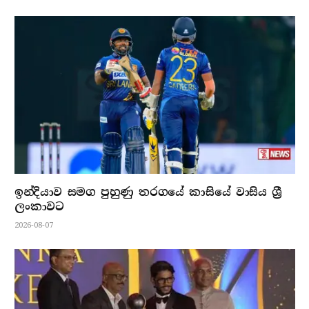
ඉන්දියාව සමග පුහුණු තරගයේ කාසියේ වාසිය ශ්‍රී
ලංකාවට
2026-08-07