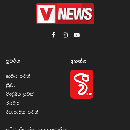
Facebook
Instagram
YouTube
ප්‍රවර්​ග
අහන්​න
දේශීය පුව​ත්
ක්‍රී​ඩා
විදේශීය පුව​ත්
රසබ​ර
ව්‍යාපාරික පුව​ත්
අපිට ලියන්න, කතාකරන්න