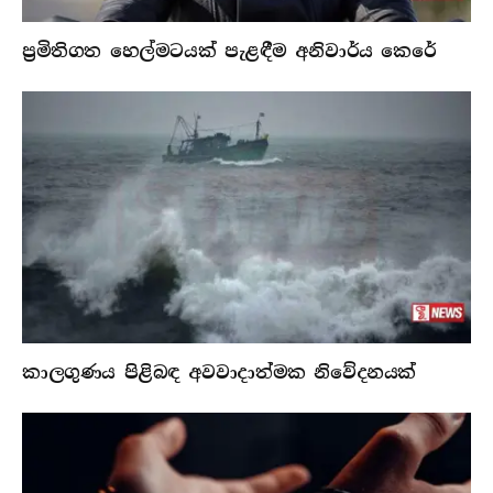
ප්‍රමිතිගත හෙල්මටයක් පැළඳීම අනිවාර්ය කෙරේ
කාලගුණය පිළිබඳ අවවාදාත්මක නිවේදනයක්