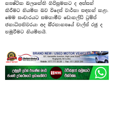
න්‍යෂ්ටික බලශක්ති ගිවිසුමකට ද අත්සන්
කිරීමට නියමිත බව විදෙස් වාර්තා සඳහන් කළා.
මෙම සංචාරයට සමගාමීව ඩොනල්ඩ් ට්‍රම්ප්
ජනාධිපතිවරයා අද බි්‍රතාන්‍යයේ චාල්ස් රජු ද
හමුවීමට නියමිතයි.