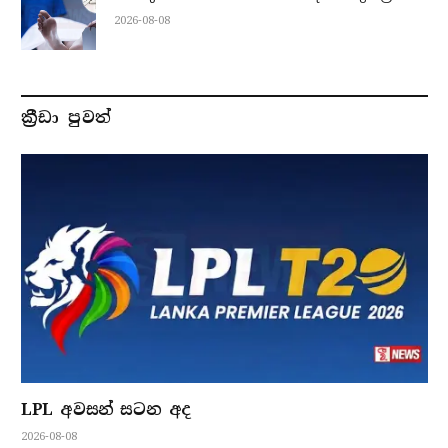
2026-08-08
ක්‍රීඩා පුවත්
LPL අවසන් සටන අද
2026-08-08