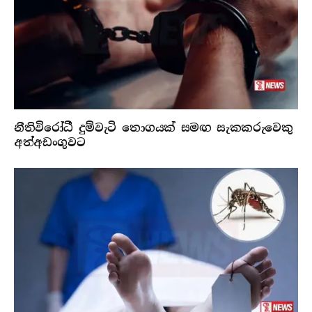
නීතිවිරෝධී දුම්වැටි තොගයක් සමඟ සැකකරුවෙකු
අත්අඩංගුවට