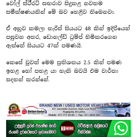
වෝල් ස්ටී්‍රට් සඟරාව සිදුකළ නවතම
සමීක්ෂණයකින් මේ බව හෙළිව තිබෙනවා.
ඒ අනුව කමලා හැරිස් සියයට 48 කින් ඉදිරියෙන්
පසුවන අතර, ඩොනල්ඩ් ට්‍රම්ප් හිමිකරගෙන
ඇත්තේ සියයට 47ක් පමණයි.
කෙසේ වුවත් මෙම ප්‍රතිශතය 2.5 කින් පමණ
ඉහළ හෝ පහළ යා හැකි බවයි එම වාර්තා
සදහන් කරන්නේ.