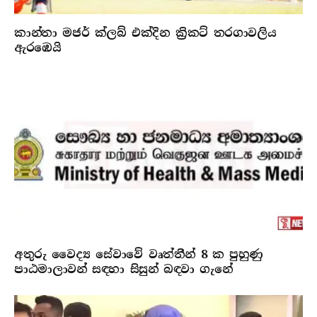
කාන්තා මජර් ක්ලබ් එක්දින ක්‍රිකට් තරගාවලිය
ඇරඹෙයි
අතුරු වෛද්‍ය සේවාවේ වෘත්තීන් 8 ක පුහුණු
පාඨමාලාවන් සඳහා සිසුන් බඳවා ගැනේ