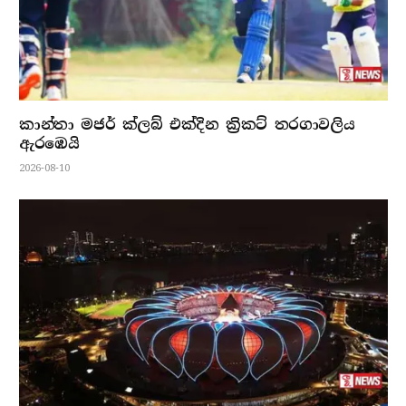
කාන්තා මජර් ක්ලබ් එක්දින ක්‍රිකට් තරගාවලිය
ඇරඹෙයි
2026-08-10