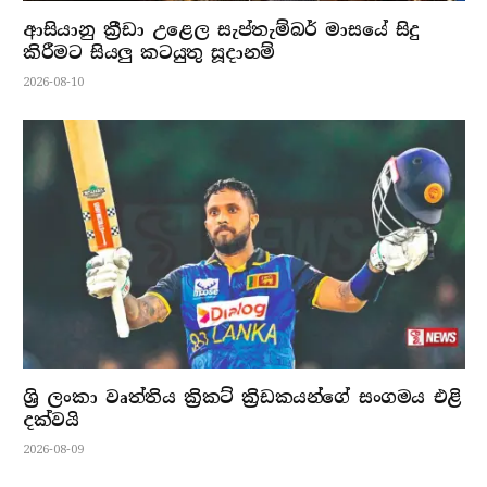
ආසියානු ක්‍රීඩා උළෙල සැප්තැම්බර් මාසයේ සිදු
කිරීමට සියලු කටයුතු සූදානම්
2026-08-10
ශ්‍රි ලංකා වෘත්තිය ක්‍රිකට් ක්‍රිඩකයන්ගේ සංගමය එළි
දක්වයි
2026-08-09