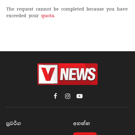
The request cannot be completed because you have
exceeded your
quota
.
Facebook
Instagram
YouTube
ප්‍රවර්​ග
අහන්​න