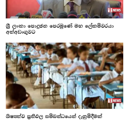
ශ්‍රී ලංකා පොදුජන පෙරමුණේ මහ ලේකම්වරයා
අත්අඩංගුවට
ශිෂ්‍යත්ව ප්‍රතිඵල සම්බන්ධයෙන් දැනුම්දීමක්