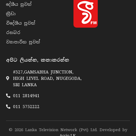
දේශීය පුව​ත්
ක්‍රී​ඩා
විදේශීය පුව​ත්
රසබ​ර
ව්‍යාපාරික පුව​ත්
අපිට ලියන්න, කතාකරන්න
#327,GAMSABHA JUNCTION,
HIGH LEVEL ROAD, NUGEGODA,
SRI LANKA
011 2814941
011 5752222
© 2026 Lanka Television Network (Pvt) Ltd. Developed by
Accio.LK
.