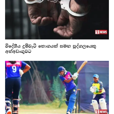
විදේශීය දුම්වැටි තොගයක් සමඟ පුද්ගලයෙකු
අත්අඩංගුවට