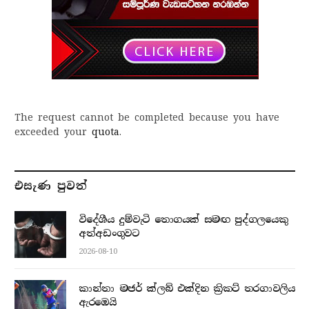
The request cannot be completed because you have
exceeded your
quota
.
එසැණ පුව​ත්
විදේශීය දුම්වැටි තොගයක් සමඟ පුද්ගලයෙකු
අත්අඩංගුවට
2026-08-10
කාන්තා මජර් ක්ලබ් එක්දින ක්‍රිකට් තරගාවලිය
ඇරඹෙයි