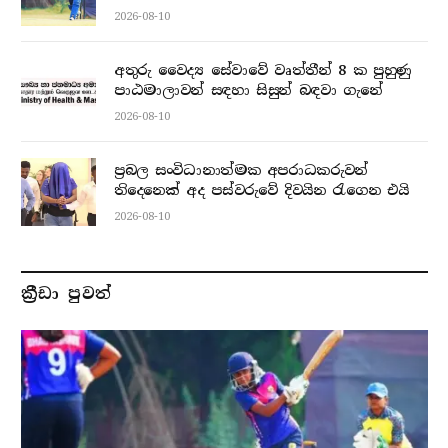
2026-08-10
අතුරු වෛද්‍ය සේවාවේ වෘත්තීන් 8 ක පුහුණු
පාඨමාලාවන් සඳහා සිසුන් බඳවා ගැනේ
2026-08-10
ප්‍රබල සංවිධානාත්මක අපරාධකරුවන්
තිදෙනෙක් අද පස්වරුවේ දිවයින රැගෙන එයි
2026-08-10
ක්‍රීඩා පුවත්