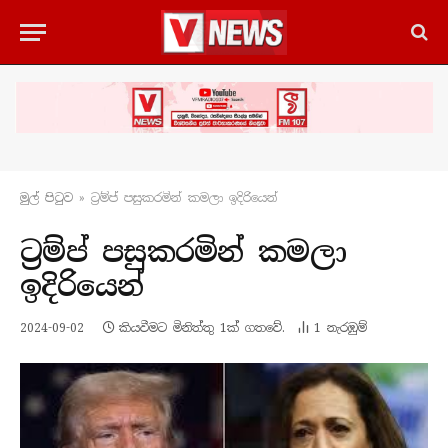
මුල් පිටු​ව
»
ට්‍රම්ප් පසුකරමින් කමලා ඉදිරියෙන්
ට්‍රම්ප් පසුකරමින් කමලා
ඉදිරියෙන්
2024-09-02
කියවීමට මිනිත්තු 1ක් ගතවේ.
1
නැරඹු​ම්