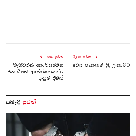
පෙර පුව​ත
ඊළඟ පුව​ත
මැතිවරණ කොමිසමෙන්
චෙස් පදක්කම් ශ්‍රී ලංකාවට
ජනාධිපති අපේක්ෂකයන්ට
දැනුම් දීමක්
සබැ​ඳි
පුවත්