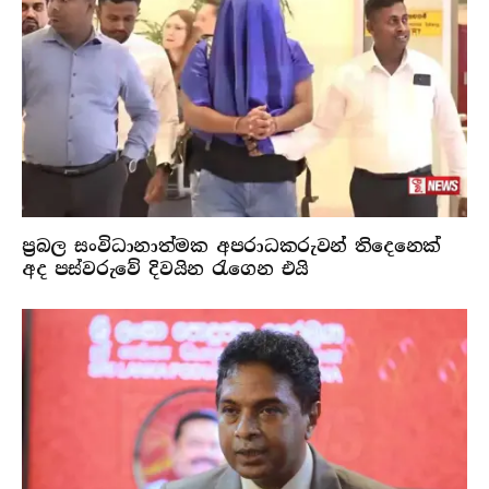
ප්‍රබල සංවිධානාත්මක අපරාධකරුවන් තිදෙනෙක්
අද පස්වරුවේ දිවයින රැගෙන එයි