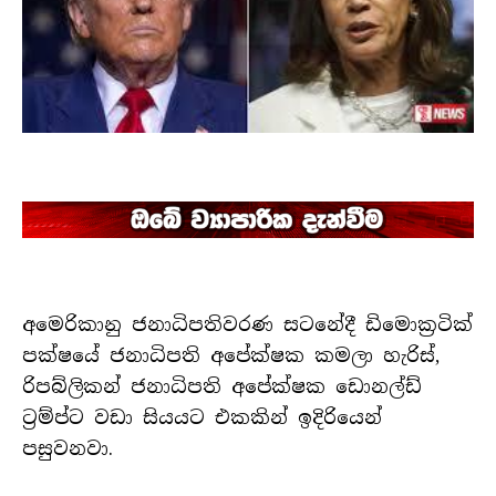
අමෙරිකානු ජනාධිපතිවරණ සටනේදී ඩිමොක්‍රටික්
පක්ෂයේ ජනාධිපති අපේක්ෂක කමලා හැරිස්,
රිපබ්ලිකන් ජනාධිපති අපේක්ෂක ඩොනල්ඩ්
ට්‍රම්ප්ට වඩා සියයට එකකින් ඉදිරියෙන්
පසුවනවා.