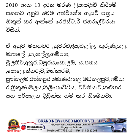
2010 අංක 19 දරන මරණ ලියාපදිංචි කිරීමේ
පනතට අනුව මෙම අතිවිශේෂ ගැසට් පත්‍රය
නිකුත් කර ඇත්තේ රෙජිස්ටාර් ජනරාල්වරයා
විසින්.
ඒ අනුව මහනුවර ,නුවරඑළිය,බදුල්ල, කුරුණෑගල,
මාතලේ ,කෑගල්ල,ගම්පහ,
මුලතිව්,අනුරාධපුරය,කොළඹ, යාපනය
,පොලොන්නරුව,මන්නාරම,
පුත්තලම,රත්නපුර,මොණරාගල,මඩකලපුව,අම්පා
ර,ත්‍රිකුණාමලය,කිලිනොච්චිය, වව්නියාව,කළුතර
යන පරිපාලන දිත්‍රික්ක නම් කර තිබෙනවා.