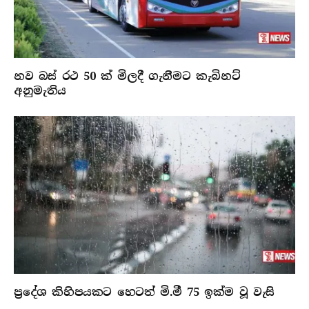
නව බස් රථ 50 ක් මිලදී ගැනීමට කැබිනට්
අනුමැතිය
ප්‍රදේශ කිහිපයකට හෙටත් මි.මී 75 ඉක්ම වූ වැසි