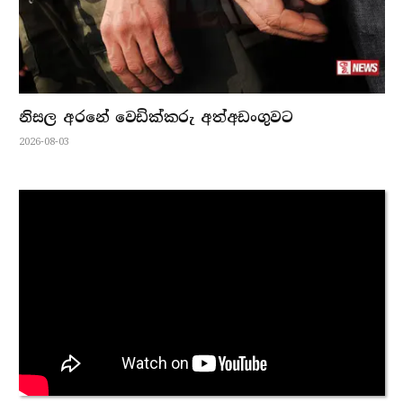
නිසල අරනේ වෙඩික්කරු අත්අඩංගුවට
2026-08-03