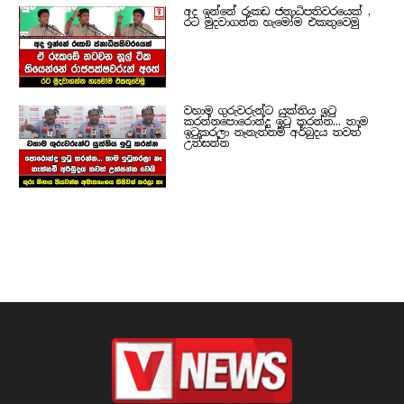
අද ඉන්නේ රූකඩ ජනාධිපතිවරයෙක් ,
රට මුදවාගන්න හැමෝම එකතුවෙමු
වහාම ගුරුවරුන්ට යුක්තිය ඉටු
කරන්නපොරොන්දු ඉටු කරන්න... තාම
ඉටුකරලා නෑනැත්නම් අර්බුදය තවත්
උත්සන්න