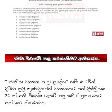
” ජාතික ව්‍යසන පාත්‍ර ප්‍රදේශ” නම් කරමින්
දිට්වා සුළි කුණාටුවෙන් ව්‍යසනයට පත් දිස්ත්‍රික්ක
22 ක් අති විශේෂ ගැසට් පත්‍රයකින් ප්‍රකාශයට
පත් කර තිබෙනවා.