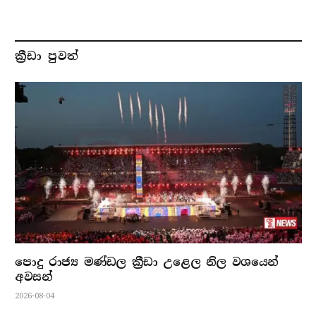
ක්‍රීඩා පුවත්
පොදු රාජ්‍ය මණ්ඩල ක්‍රීඩා උළෙල නිල වශයෙන්
අවසන්
2026-08-04