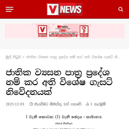
මුල් පිටු​ව
»
ජාතික ව්‍යසන පාත්‍ර ප්‍රදේශ නම් කර අති විශේෂ ගැසට් නිවේදනයක්
ජාතික ව්‍යසන පාත්‍ර ප්‍රදේශ
නම් කර අති විශේෂ ගැසට්
නිවේදනයක්
2025-12-03
කියවීමට මිනිත්තු 1ක් ගතවේ.
1
නැරඹු​ම්