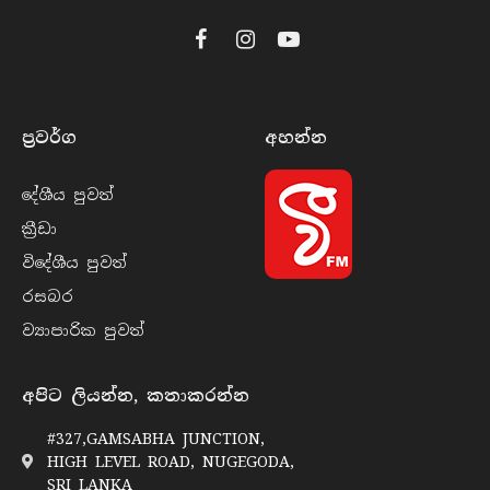
Facebook
Instagram
YouTube
ප්‍රවර්​ග
අහන්​න
දේශීය පුව​ත්
ක්‍රී​ඩා
විදේශීය පුව​ත්
රසබ​ර
ව්‍යාපාරික පුව​ත්
අපිට ලියන්න, කතාකරන්න
#327,GAMSABHA JUNCTION,
HIGH LEVEL ROAD, NUGEGODA,
SRI LANKA