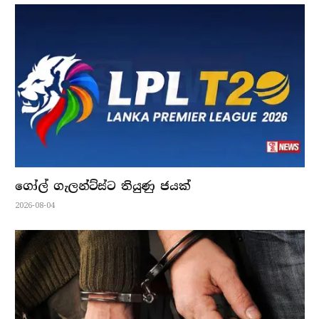
ගෝල් ගැලන්ට්ස්ට තියුණු ජයක්
2026-08-04