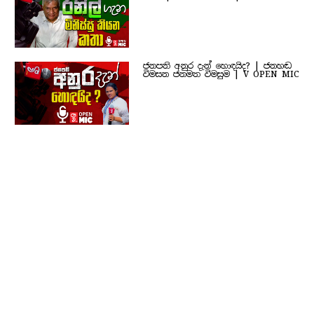
ජනපති අනුර දැන් හොඳයිද? | ජනහඬ
විමසන ජනමත විමසුම | V OPEN MIC