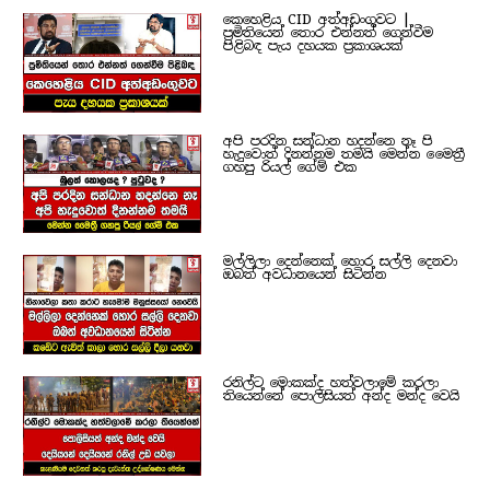
කෙහෙළිය CID අත්අඩංගුවට |
ප්‍රමිතියෙන් තොර එන්නත් ගෙන්වීම
පිළිබඳ පැය දහයක ප්‍රකාශයක්
අපි පරදින සන්ධාන හදන්නෙ නෑ පි
හැදුවොත් දිනන්නම තමයි මෙන්න මෛත්‍රී
ගහපු රියල් ගේම් එක
මල්ලිලා දෙන්නෙක් හොර සල්ලි දෙනවා
ඔබත් අවධානයෙන් සිටින්න
රනිල්ට මොකක්ද හත්වලාමේ කරලා
තියෙන්නේ පොලිසියත් අන්ද මන්ද වෙයි