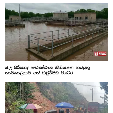
ජල පිරිපහදු මධ්‍යස්ථාන කිහිපයක කටයුතු
තාවකාලිකව අත් හිටුවීමට පියවර