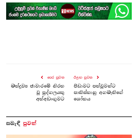
පෙර පුව​ත
ඊළඟ පුව​ත
මත්ද්‍රව්‍ය ජාවාරමේ නිරත
පීඩාවට පත්වූවන්ට
වූ පුද්ගලයකු
පාකිස්තානු අගමැතිගේ
අත්අඩංගුවට
ශෝකය
සබැ​ඳි
පුවත්