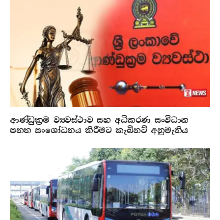
ආණ්ඩුක්‍රම ව්‍යවස්ථාව සහ අධිකරණ සංවිධාන
පනත සංශෝධනය කිරීමට කැබිනට් අනුමැතිය