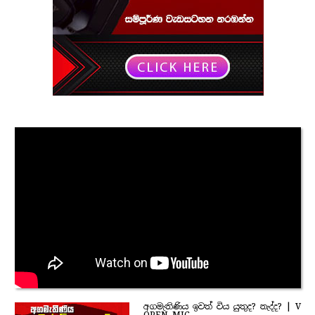
අගමැතිණිය ඉවත් විය යුතුද? නැද්ද? | V