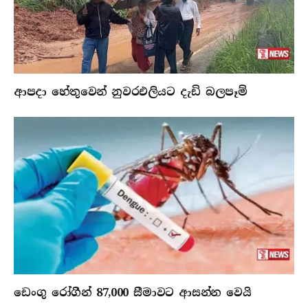
ආපදා හේතුවෙන් නුවරඑලියට දැඩි බලපෑම්
ඩෙංගු රෝගීන් 87,000 සීමාවට ආසන්න වෙයි