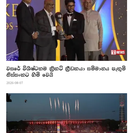
වසරේ විශිෂ්ටතම ක්‍රිකට් ක්‍රීඩකයා සම්මානය පැතුම්
නිස්සංකට හිමි වෙයි
2026-08-07