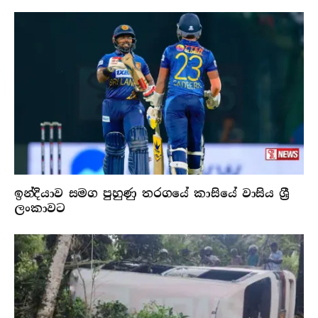
ඉන්දියාව සමග පුහුණු තරගයේ කාසියේ වාසිය ශ්‍රී
ලංකාවට