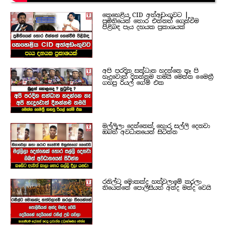
කෙහෙළිය CID අත්අඩංගුවට |
ප්‍රමිතියෙන් තොර එන්නත් ගෙන්වීම
පිළිබඳ පැය දහයක ප්‍රකාශයක්
අපි පරදින සන්ධාන හදන්නෙ නෑ පි
හැදුවොත් දිනන්නම තමයි මෙන්න මෛත්‍රී
ගහපු රියල් ගේම් එක
මල්ලිලා දෙන්නෙක් හොර සල්ලි දෙනවා
ඔබත් අවධානයෙන් සිටින්න
රනිල්ට මොකක්ද හත්වලාමේ කරලා
තියෙන්නේ පොලිසියත් අන්ද මන්ද වෙයි