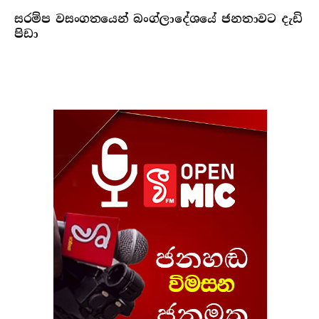
සරම්ප වසංගතයෙන් බංග්ලාදේශයේ ජනතාවට දැඩි
පිඩා