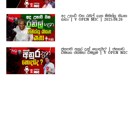
අද උසාවි එන රනිල් ගැන මිනිස්සු කියන
කතා | V OPEN MIC | 2025.08.26
ජනපති අනුර දැන් හොඳයිද? | ජනහඬ
විමසන ජනමත විමසුම | V OPEN MIC