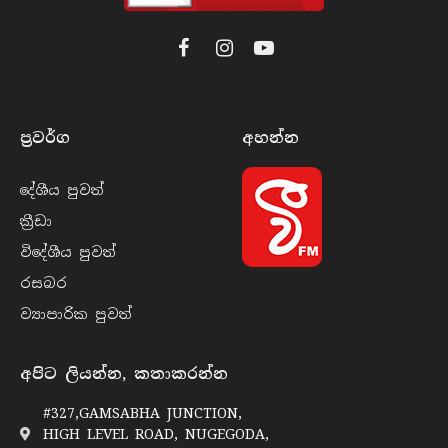
Facebook
Instagram
YouTube
ප්‍රවර්​ග
අහන්​න
දේශීය පුව​ත්
ක්‍රී​ඩා
විදේශීය පුව​ත්
රසබ​ර
ව්‍යාපාරික පුව​ත්
අපිට ලියන්න, කතාකරන්න
#327,GAMSABHA JUNCTION,
HIGH LEVEL ROAD, NUGEGODA,