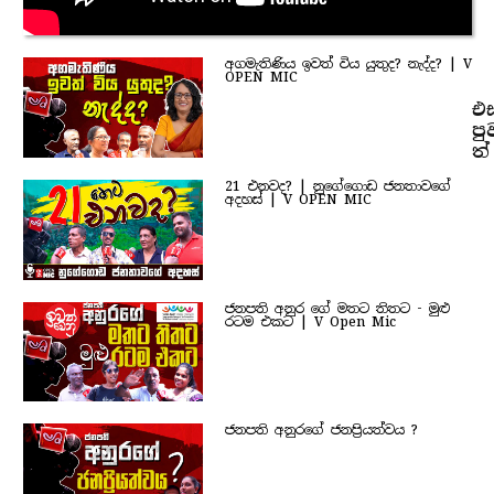
අගමැතිණිය ඉවත් විය යුතුද? නැද්ද? | V
OPEN MIC
එ
පු
ත්
21 එනවද? | නුගේගොඩ ජනතාවගේ
අදහස් | V OPEN MIC
ජනපති අනුර ගේ මතට තිතට - මුළු
රටම එකට | V Open Mic
ජනපති අනුරගේ ජනප්‍රියත්වය ?