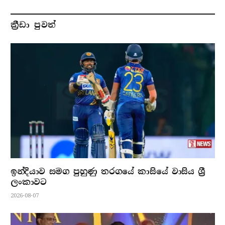
ක්‍රීඩා පුවත්
ඉන්දියාව සමග පුහුණු තරගයේ කාසියේ වාසිය ශ්‍රී
ලංකාවට
2026-08-07