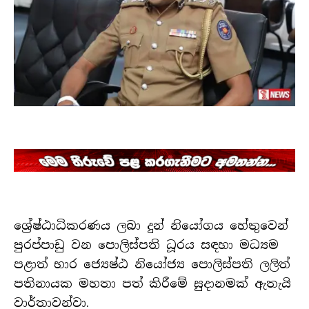
ශ්‍රේෂ්ඨාධිකරණය ලබා දුන් නියෝගය හේතුවෙන්
පුරප්පාඩු වන පොලිස්පති ධූරය සඳහා මධ්‍යම
පළාත් භාර ජ්‍යෙෂ්ඨ නියෝජ්‍ය පොලිස්පති ලලිත්
පතිනායක මහතා පත් කිරීමේ සුදානමක් ඇතැයි
වාර්තාවන්වා.