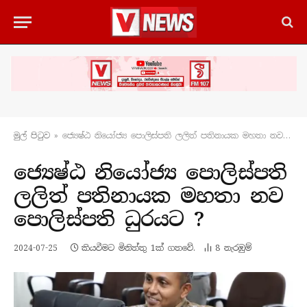
මුල් පිටු​ව
»
ජ්‍යෙෂ්ඨ නියෝජ්‍ය පොලිස්පති ලලිත් පතිනායක මහතා නව පොලිස්පති ධුරයට ?
ජ්‍යෙෂ්ඨ නියෝජ්‍ය පොලිස්පති
ලලිත් පතිනායක මහතා නව
පොලිස්පති ධුරයට ?
2024-07-25
කියවීමට මිනිත්තු 1ක් ගතවේ.
8
නැරඹු​ම්