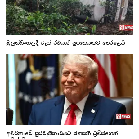
බුලත්සිංහලදී වෑන් රථයක් ප්‍රපාතයකට පෙරළෙයි
අමරිකාවේ පුරවැසිභාවයට ජනපති ට්‍රම්ප්ගෙන්