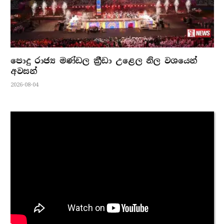
පොදු රාජ්‍ය මණ්ඩල ක්‍රීඩා උළෙල නිල වශයෙන්
අවසන්
2026-08-04