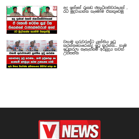
අද ඉන්නේ රූකඩ ජනාධිපතිවරයෙක් ,
රට මුදවාගන්න හැමෝම එකතුවෙමු
වහාම ගුරුවරුන්ට යුක්තිය ඉටු
කරන්නපොරොන්දු ඉටු කරන්න... තාම
ඉටුකරලා නෑනැත්නම් අර්බුදය තවත්
උත්සන්න