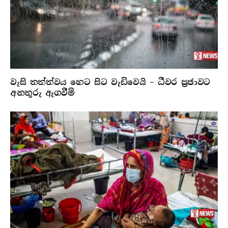
වැසි තත්ත්වය හෙට සිට වැඩිවෙයි – ධීවර ප්‍රජාවට
අනතුරු ඇගවීම්