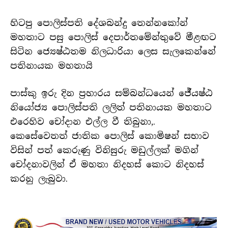
හිටපු පොලිස්පති දේශබන්දු තෙන්නකෝන්
මහතාට පසු පොලිස් දෙපාර්තමේන්තුවේ මීළඟට
සිටින ජ්‍යෙෂ්ඨතම නිලධාරියා ලෙස සැලකෙන්නේ
පතිනායක මහතායි
පාස්කු ඉරු දින ප්‍රහාරය සම්බන්ධයෙන් ජේ්‍යෂ්ඨ
නියෝජ්‍ය පොලිස්පති ලලිත් පතිනායක මහතාට
එරෙහිව චෝදාන එල්ල වී තිබුනා,.
කෙසේවෙතත් ජාතික පොලිස් කොමිෂන් සභාව
විසින් පත් කෙරුණු විනිසුරු මඩුල්ලක් මගින්
චෝදනාවලින් ඒ මහතා නිදහස් කොට නිදහස්
කරනු ලැබුවා.