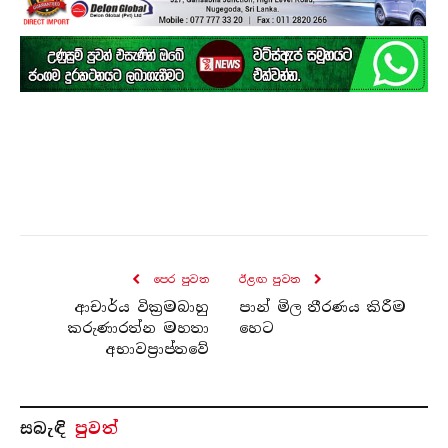
පෙර පුව​ත
ඊළඟ පුව​ත
ආචාර්ය වික්‍රමබාහු
පාන් මිල තීරණය කිරීම
කරුණාරත්න මහතා
හෙට
අභාවප්‍රාප්තවේ
සබැ​ඳි
පුවත්