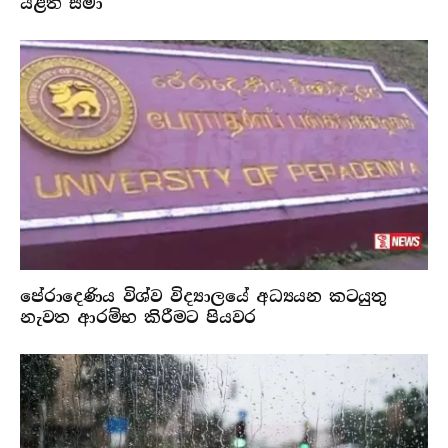
යළිත් සීමා
පේරාදෙණිය විශ්ව විද්‍යාලයේ අධ්‍යයන කටයුතු
නැවත ආරම්භ කිරීමට පියවර