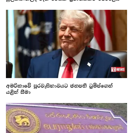
අමරිකාවේ පුරවැසිභාවයට ජනපති ට්‍රම්ප්ගෙන්
යළිත් සීමා