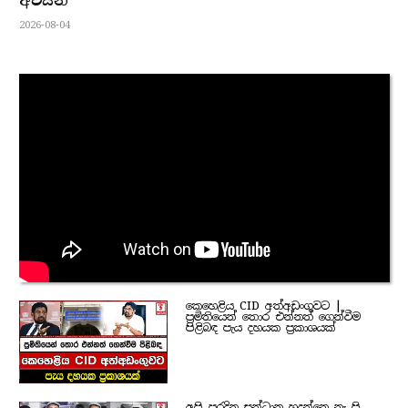
අවසන්
2026-08-04
කෙහෙළිය CID අත්අඩංගුවට |
ප්‍රමිතියෙන් තොර එන්නත් ගෙන්වීම
පිළිබඳ පැය දහයක ප්‍රකාශයක්
අපි පරදින සන්ධාන හදන්නෙ නෑ පි