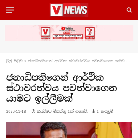
මුල් පිටු​ව
»
ජනාධිපතිගෙන් ආර්ථික ස්ථාවරත්වය පවත්වාගෙන යාමට ඉල්ලීමක්
ජනාධිපතිගෙන් ආර්ථික
ස්ථාවරත්වය පවත්වාගෙන
යාමට ඉල්ලීමක්
2025-11-18
කියවීමට මිනිත්තු 1ක් ගතවේ.
1
නැරඹු​ම්