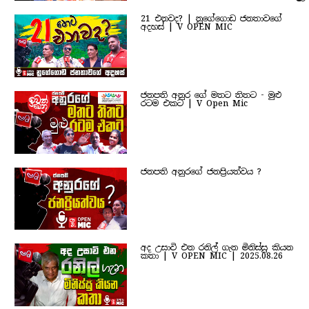
21 එනවද? | නුගේගොඩ ජනතාවගේ
අදහස් | V OPEN MIC
ජනපති අනුර ගේ මතට තිතට - මුළු
රටම එකට | V Open Mic
ජනපති අනුරගේ ජනප්‍රියත්වය ?
අද උසාවි එන රනිල් ගැන මිනිස්සු කියන
කතා | V OPEN MIC | 2025.08.26