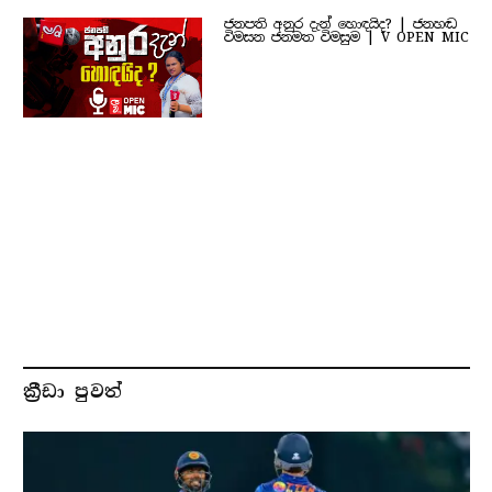
ජනපති අනුර දැන් හොඳයිද? | ජනහඬ
විමසන ජනමත විමසුම | V OPEN MIC
ක්‍රීඩා පුවත්