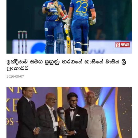
ඉන්දියාව සමග පුහුණු තරගයේ කාසියේ වාසිය ශ්‍රී
ලංකාවට
2026-08-07