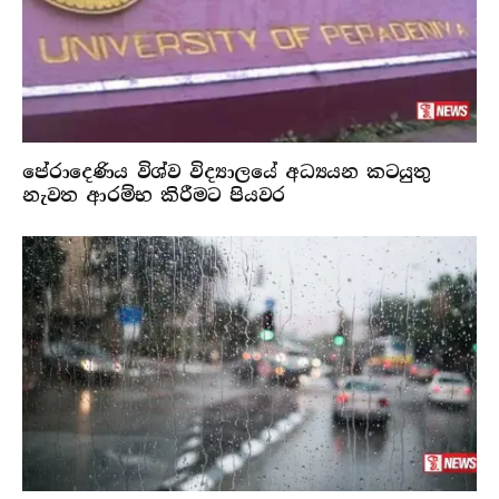
පේරාදෙණිය විශ්ව විද්‍යාලයේ අධ්‍යයන කටයුතු
නැවත ආරම්භ කිරීමට පියවර