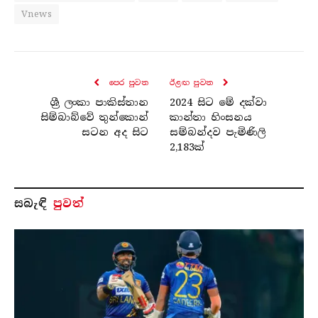
Vnews
පෙර පුව​ත
ඊළඟ පුව​ත
ශ්‍රී ලංකා පාකිස්තාන
2024 සිට මේ දක්වා
සිම්බාබ්වේ තුන්කොන්
කාන්තා හිංසනය
සටන අද සිට
සම්බන්දව පැමිණිලි
2,183ක්
සබැ​ඳි
පුවත්