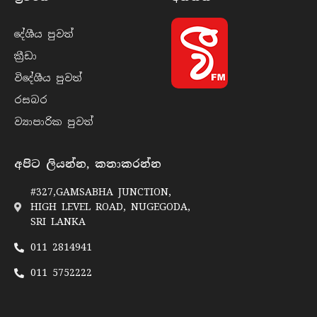
දේශීය පුව​ත්
ක්‍රී​ඩා
විදේශීය පුව​ත්
රසබ​ර
ව්‍යාපාරික පුව​ත්
අපිට ලියන්න, කතාකරන්න
#327,GAMSABHA JUNCTION,
HIGH LEVEL ROAD, NUGEGODA,
SRI LANKA
011 2814941
011 5752222