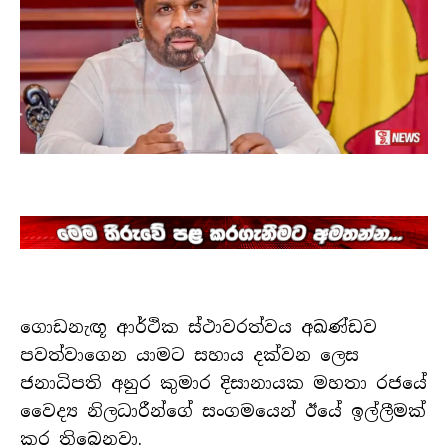
ගොඩනැඟූ ආර්ථික ස්ථාවරත්වය අඛණ්ඩව
පවත්වාගෙන යාමට සහාය දක්වන ලෙස
ජනාධිපති අනුර කුමාර දිසානායක මහතා රජයේ
වෛද්‍ය නිලධාරීන්ගේ සංගමයෙන් ඊයේ ඉල්ලීමක්
කර තිබෙනවා.