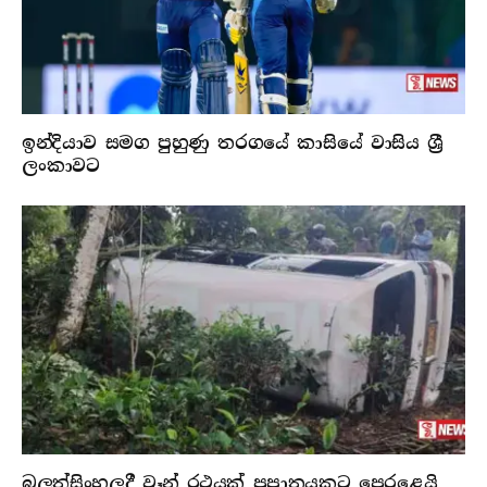
ඉන්දියාව සමග පුහුණු තරගයේ කාසියේ වාසිය ශ්‍රී
ලංකාවට
බුලත්සිංහලදී වෑන් රථයක් ප්‍රපාතයකට පෙරළෙයි