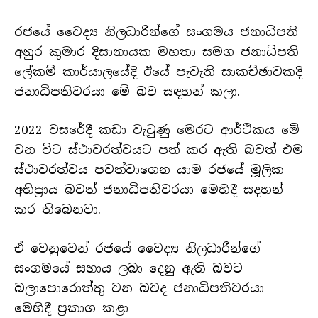
රජයේ වෛද්‍ය නිලධාරින්ගේ සංගමය ජනාධිපති
අනුර කුමාර දිසානායක මහතා සමග ජනාධිපති
ලේකම් කාර්යාලයේදි ඊයේ පැවැති සාකච්ඡාවකදී
ජනාධිපතිවරයා මේ බව සඳහන් කලා.
2022 වසරේදී කඩා වැටුණු මෙරට ආර්ථිකය මේ
වන විට ස්ථාවරත්වයට පත් කර ඇති බවත් එම
ස්ථාවරත්වය පවත්වාගෙන යාම රජයේ මූලික
අභිප්‍රාය බවත් ජනාධිපතිවරයා මෙහිදී සදහන්
කර තිබෙනවා.
ඒ වෙනුවෙන් රජයේ වෛද්‍ය නිලධාරීන්ගේ
සංගමයේ සහාය ලබා දෙනු ඇති බවට
බලාපොරොත්තු වන බවද ජනාධිපතිවරයා
මෙහිදී ප්‍රකාශ කළා