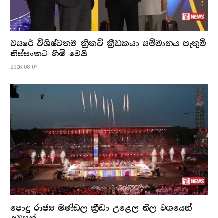
වසරේ විශිෂ්ටතම ක්‍රිකට් ක්‍රීඩකයා සම්මානය පැතුම්
නිස්සංකට හිමි වෙයි
2026-08-07
පොදු රාජ්‍ය මණ්ඩල ක්‍රීඩා උළෙල නිල වශයෙන්