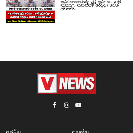
කරන්නපොරොන්දු ඉටු කරන්න... තාම
ඉටුකරලා නෑනැත්නම් අර්බුදය තවත්
උත්සන්න
Facebook
Instagram
YouTube
ප්‍රවර්​ග
අහන්​න