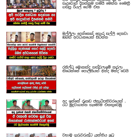
හැදුවොත් දිනන්නම තමයි මෙන්න මෛත්‍රී
ගහපු රියල් ගේම් එක
මල්ලිලා දෙන්නෙක් හොර සල්ලි දෙනවා
ඔබත් අවධානයෙන් සිටින්න
රනිල්ට මොකක්ද හත්වලාමේ කරලා
තියෙන්නේ පොලිසියත් අන්ද මන්ද වෙයි
අද ඉන්නේ රූකඩ ජනාධිපතිවරයෙක් ,
රට මුදවාගන්න හැමෝම එකතුවෙමු
වහාම ගුරුවරුන්ට යුක්තිය ඉටු