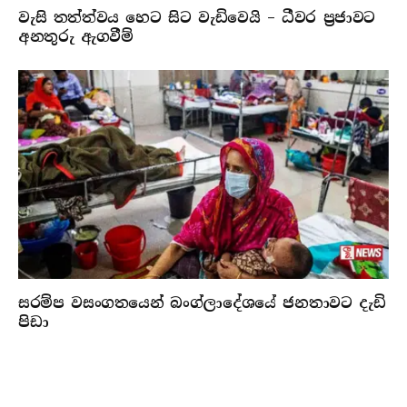
වැසි තත්ත්වය හෙට සිට වැඩිවෙයි – ධීවර ප්‍රජාවට
අනතුරු ඇගවීම්
සරම්ප වසංගතයෙන් බංග්ලාදේශයේ ජනතාවට දැඩි
පිඩා