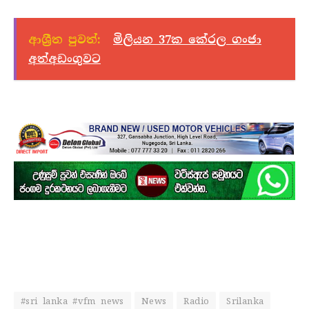
ආශ්‍රීත පුවත්:
මිලියන 37ක කේරල ගංජා
අත්අඩංගුවට
#sri lanka #vfm news
News
Radio
Srilanka