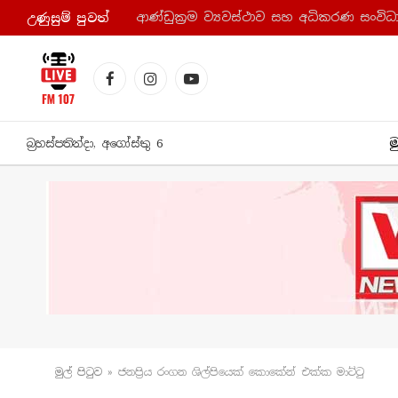
උණුසුම් පුව​ත්
Facebook
Instagram
YouTube
ම
බ්‍රහස්පතින්දා, අගෝස්තු 6
මුල් පිටු​ව
»
ජනප්‍රිය රංගන ශිල්පියෙක් කොකේන් එක්ක මාට්ටු