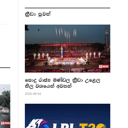
ක්‍රීඩා පුවත්
පොදු රාජ්‍ය මණ්ඩල ක්‍රීඩා උළෙල
නිල වශයෙන් අවසන්
2026-08-04