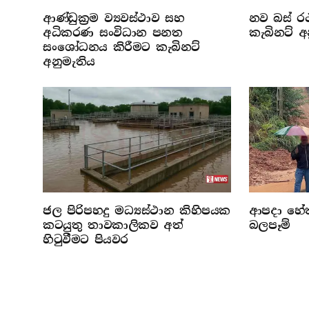
ආණ්ඩුක්‍රම ව්‍යවස්ථාව සහ
නව බස් රථ
අධිකරණ සංවිධාන පනත
කැබිනට් අ
සංශෝධනය කිරීමට කැබිනට්
අනුමැතිය
ජල පිරිපහදු මධ්‍යස්ථාන කිහිපයක
ආපදා හේතු
කටයුතු තාවකාලිකව අත්
බලපෑම්
හිටුවීමට පියවර