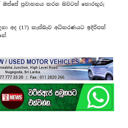
ක් ඔස්සේ ප්‍රවාහනය කරන බවටත් තොරතුරු
නා අද (17) කැස්බෑව අධිකරණයට ඉදිරිපත්
නේ.