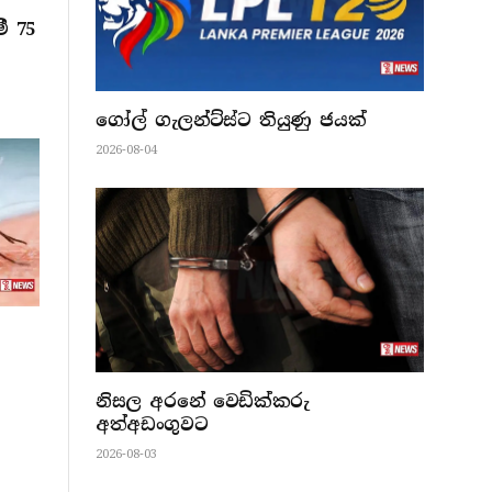
ී 75
ගෝල් ගැලන්ට්ස්ට තියුණු ජයක්
2026-08-04
නිසල අරනේ වෙඩික්කරු
අත්අඩංගුවට
2026-08-03