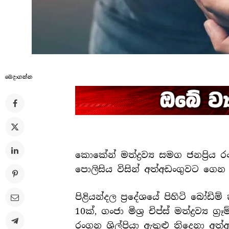
බෙදාගන්​න
කොකේන් මත්ද්‍රව්‍ය සමග ජනප්‍රි
පොලිසිය විසින් අත්අඩංගුවට ගෙන
පිළියන්දල ප්‍රදේශයේ පිහිටි බෝඩිම් 
10ක්, ගංජා මිශ්‍ර චිප්ස් මත්ද්‍රව්‍ය 
රංගන ශිල්පියා ඇතුළු තිදෙනා අත