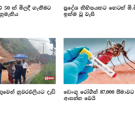
 50 ක් මිලදී ගැනීමට
ප්‍රදේශ කිහිපයකට හෙටත් මි.ම
නුමැතිය
ඉක්ම වූ වැසි
වෙන් නුවරඑලියට දැඩි
ඩෙංගු රෝගීන් 87,000 සීමාවට
ආසන්න වෙයි