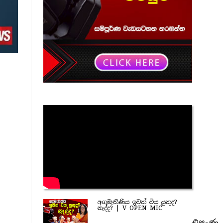
අගමැතිණිය ඉවත් විය යුතුද?
නැද්ද? | V OPEN MIC
එසැණ