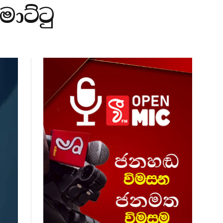
ාට්ටු