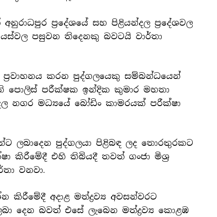
ුරාධපුර ප්‍රදේශයේ සහ පිළියන්දල ප්‍රදේශවල
 වයස්වල පසුවන තිදෙනකු බවටයි වාර්තා
‍ය ප්‍රවාහනය කරන පුද්ගලයෙකු සම්බන්ධයෙන්
ි පොලිස් පරීක්ෂක ඉන්දික කුමාර මහතා
දල නගර මධ්‍යයේ බෝඩිං කාමරයක් පරීක්ෂා
ුවන්ට ලබාදෙන පුද්ගලයා පිළිබඳ ලද තොරතුරකට
ා කිරීමේදී එහි තිබියදී තවත් ගංජා මිශ්‍ර
ාර්තා වනවා.
 කිරීමේදී අදාළ මත්ද්‍රව්‍ය අවසන්වරට
ලබා දෙන බවත් එසේ ලැබෙන මත්ද්‍රව්‍ය කොළඹ