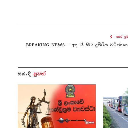
පෙර පු
BREAKING NEWS – අද රෑ සිට දුම්රිය වර්ජනය
සබැ​ඳි
පුවත්