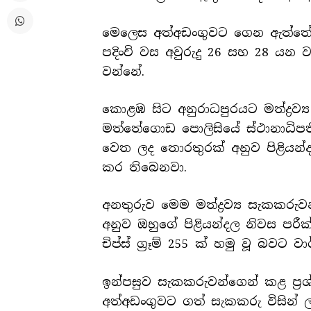
මෙලෙස අත්අඩංගුවට ගෙන ඇත්තේ අන
පදිංචි වස අවුරුදු 26 සහ 28 යන
වන්නේ.
කොළඹ සිට අනුරාධපුරයට මත්ද්‍රව්
මත්තේගොඩ පොලිසියේ ස්ථානාධිපත
වෙත ලද තොරතුරක් අනුව පිළියන්
කර තිබෙනවා.
අනතුරුව මෙම මත්ද්‍රව්‍ය සැකකර
අනුව ඔහුගේ පිළියන්දල නිවස පරීක්ෂ
චිප්ස් ග්‍රෑම් 255 ක් හමු වූ බවට ව
ඉන්පසුව සැකකරුවන්ගෙන් කළ ප්‍රශ්න
අත්අඩංගුවට ගත් සැකකරු විසින් 