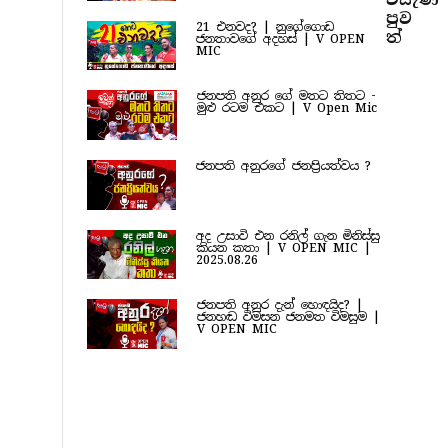
පුව​
21 එනවද? | නුගේගොඩ
ත්
ජනතාවගේ අදහස් | V OPEN
MIC
ජනපති අනුර ගේ මතට තිතට -
මුළු රටම එකට | V Open Mic
ජනපති අනුරගේ ජනප්‍රියත්වය ?
අද උසාවි එන රනිල් ගැන මිනිස්සු
කියන කතා | V OPEN MIC |
2025.08.26
ජනපති අනුර දැන් හොඳයිද? |
ජනහඬ විමසන ජනමත විමසුම |
V OPEN MIC