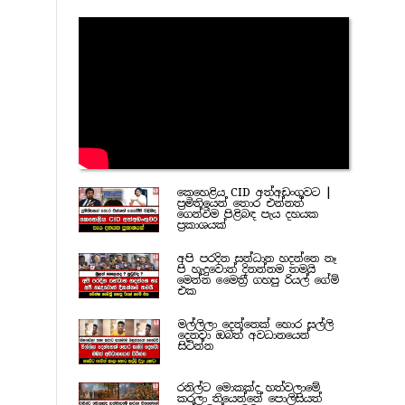
කෙහෙළිය CID අත්අඩංගුවට |
ප්‍රමිතියෙන් තොර එන්නත්
ගෙන්වීම පිළිබඳ පැය දහයක
ප්‍රකාශයක්
අපි පරදින සන්ධාන හදන්නෙ නෑ
පි හැදුවොත් දිනන්නම තමයි
මෙන්න මෛත්‍රී ගහපු රියල් ගේම්
එක
මල්ලිලා දෙන්නෙක් හොර සල්ලි
දෙනවා ඔබත් අවධානයෙන්
සිටින්න
රනිල්ට මොකක්ද හත්වලාමේ
කරලා තියෙන්නේ පොලිසියත්