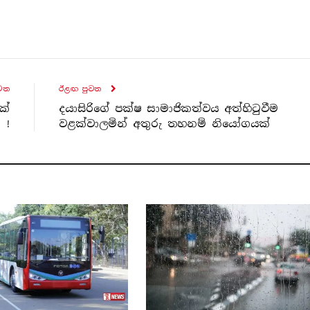
ව​ත
ඊළඟ පුව​ත
ක්
දයාසිරිගේ පක්ෂ සාමාජිකත්වය අත්හිටුවීම
!
වළක්වාලමින් අතුරු තහනම් නියෝගයක්