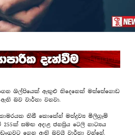
ය රංගන ශිල්පියෙක් ඇතුළු තිදෙනෙක් මත්තේගොඩ
 ඇති බව වාර්තා වනවා.
කාමරයක තිබී කොකේන් මත්ද්‍රව්‍ය මිලිග්‍රෑම්
ග්‍රෑම් 255ක් සමඟ අදාළ ජනප්‍රිය ටෙලි නාට්‍යය
්අඩංගුවට ගෙන ඇති බවයි වාර්තා වන්නේ.