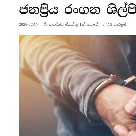
ජනප්‍රිය රංගන ශිල
2026-02-17
කියවීමට මිනිත්තු 1ක් ගතවේ.
12
නැරඹු​ම්