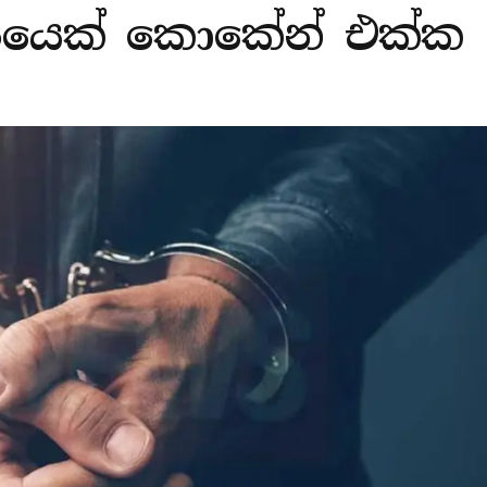
්පියෙක් කොකේන් එක්ක ම