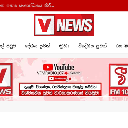
ආණ්ඩුක්‍රම ව්‍යවස්ථාව සහ අධිකරණ සංවිධාන පනත සංශෝධනය කිරීමට කැබිනට් අනුමැතිය
ුල් පිටුව
දේශීය පුව​ත්
ක්‍රී​ඩා
විදේශීය පුවත්
රස බ