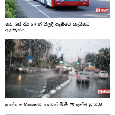
නව බස් රථ 50 ක් මිලදී ගැනීමට කැබිනට්
අනුමැතිය
ප්‍රදේශ කිහිපයකට හෙටත් මි.මී 75 ඉක්ම වූ වැසි