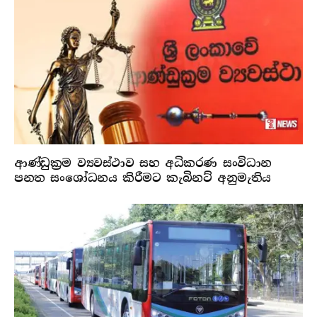
ආණ්ඩුක්‍රම ව්‍යවස්ථාව සහ අධිකරණ සංවිධාන
පනත සංශෝධනය කිරීමට කැබිනට් අනුමැතිය