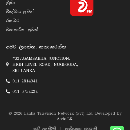
ක්‍රී​ඩා
විදේශීය පුව​ත්
රසබ​ර
ව්‍යාපාරික පුව​ත්
අපිට ලියන්න, කතාකරන්න
#327,GAMSABHA JUNCTION,
HIGH LEVEL ROAD, NUGEGODA,
SRI LANKA
011 2814941
011 5752222
© 2026 Lanka Television Network (Pvt) Ltd. Developed by
Accio.LK
.
වෙබ් දැනුම්දීම්
ප්‍රවේශ්‍යතා මෙවලම්