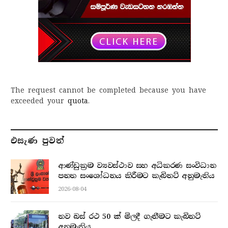
The request cannot be completed because you have
exceeded your
quota
.
එසැණ පුව​ත්
ආණ්ඩුක්‍රම ව්‍යවස්ථාව සහ අධිකරණ සංවිධාන
පනත සංශෝධනය කිරීමට කැබිනට් අනුමැතිය
2026-08-04
නව බස් රථ 50 ක් මිලදී ගැනීමට කැබිනට්
අනුමැතිය