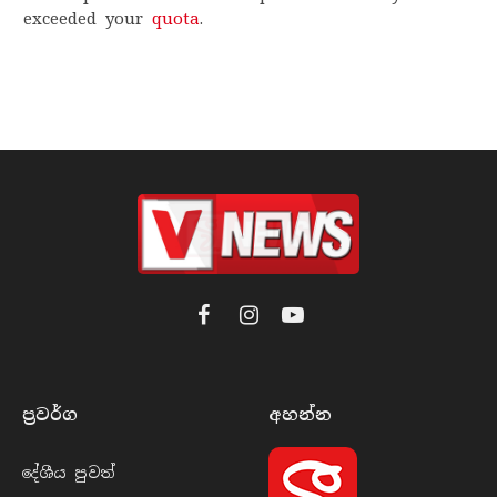
exceeded your
quota
.
Facebook
Instagram
YouTube
ප්‍රවර්​ග
අහන්​න
දේශීය පුව​ත්