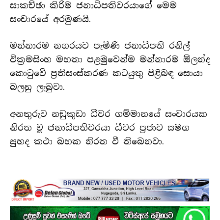
සාකච්ඡා කිරිම ජනාධිපතිවරයාගේ මෙම
සංචාරයේ අරමුණයි.
මන්නාරම නගරයට පැමිණි ජනාධිපති රනිල්
වික්‍රමසිංහ මහතා පළමුවෙන්ම මන්නාරම ඕලන්ද
කොටුවේ ප්‍රතිසංස්කරණ කටයුතු පිළිබඳ සොයා
බලනු ලැබුවා.
අනතුරුව නඩුකුඩා ධීවර ගම්මානයේ සංචාරයක
නිරත වූ ජනාධිපතිවරයා ධීවර ප්‍රජාව සමග
සුහද කථා බහක නිරත වී තිබෙනවා.