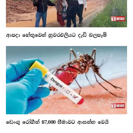
ආපදා හේතුවෙන් නුවරඑලියට දැඩි බලපෑම්
ඩෙංගු රෝගීන් 87,000 සීමාවට ආසන්න වෙයි