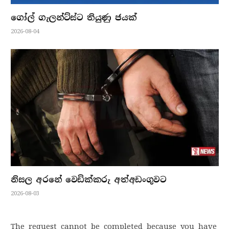
ගෝල් ගැලන්ට්ස්ට තියුණු ජයක්
2026-08-04
නිසල අරනේ වෙඩික්කරු අත්අඩංගුවට
2026-08-03
The request cannot be completed because you have