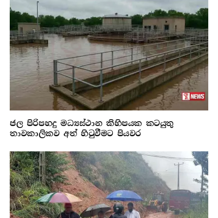
ජල පිරිපහදු මධ්‍යස්ථාන කිහිපයක කටයුතු
තාවකාලිකව අත් හිටුවීමට පියවර