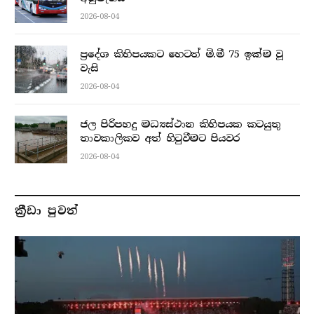
2026-08-04
ප්‍රදේශ කිහිපයකට හෙටත් මි.මී 75 ඉක්ම වූ
වැසි
2026-08-04
ජල පිරිපහදු මධ්‍යස්ථාන කිහිපයක කටයුතු
තාවකාලිකව අත් හිටුවීමට පියවර
2026-08-04
ක්‍රීඩා පුවත්