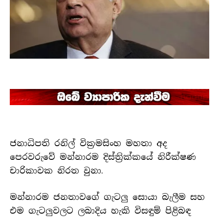
ජනාධිපති රනිල් වික්‍රමසිංහ මහතා අද
පෙරවරුවේ මන්නාරම දිස්ත්‍රික්කයේ නිරීක්ෂණ
චාරිකාවක නිරත වුනා.
මන්නාරම ජනතාවගේ ගැටලු සොයා බැලීම සහ
එම ගැටලුවලට ලබාදිය හැකි විසඳුම් පිළිබඳ