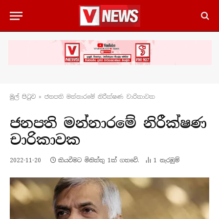
මුල් පිටු​ව
»
ජනපති මන්නාරමේ නිරීක්ෂණ චාරිකාවක
ජනපති මන්නාරමේ නිරීක්ෂණ
චාරිකාවක
2022-11-20
කියවීමට මිනිත්තු 1ක් ගතවේ.
1
නැරඹු​ම්