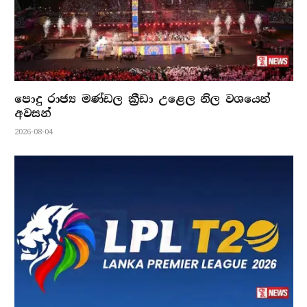
පොදු රාජ්‍ය මණ්ඩල ක්‍රීඩා උළෙල නිල වශයෙන්
අවසන්
2026-08-04