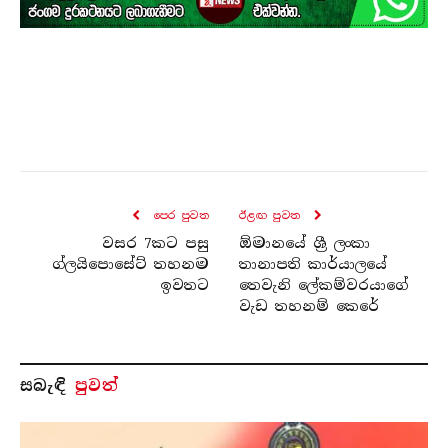
පෙර පුව​ත
ඊළඟ පුව​ත
වසර 7කට පසු
ඕමානයේ ශ්‍රී ලංකා
ග්ලයිපොසේට් තහනම
තානාපති කාර්යාලයේ
ඉවතට
තෙවැනි ලේකම්වරයාගේ
වැඩ තහනම් කෙරේ
සබැ​ඳි
පුවත්