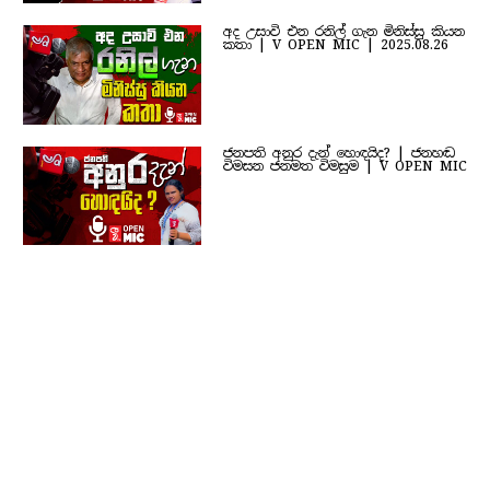
අද උසාවි එන රනිල් ගැන මිනිස්සු කියන
කතා | V OPEN MIC | 2025.08.26
ජනපති අනුර දැන් හොඳයිද? | ජනහඬ
විමසන ජනමත විමසුම | V OPEN MIC