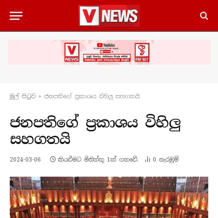
මුල් පිටු​ව
»
ජනපතිගේ ප්‍රකාශය විහිලු සහගතයි
ජනපතිගේ ප්‍රකාශය විහිලු
සහගතයි
2024-03-06
කියවීමට මිනිත්තු 1ක් ගතවේ.
0
නැරඹු​ම්