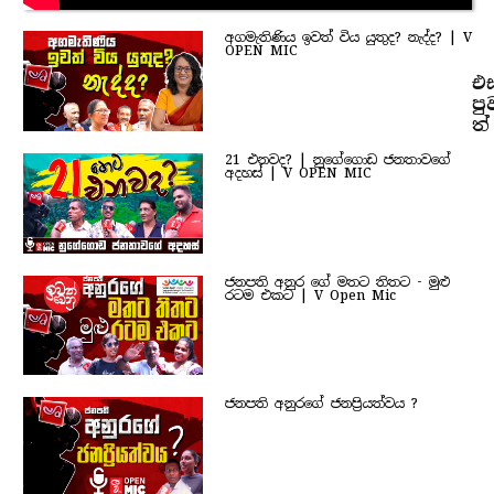
අගමැතිණිය ඉවත් විය යුතුද? නැද්ද? | V
OPEN MIC
එ
පු
ත්
21 එනවද? | නුගේගොඩ ජනතාවගේ
අදහස් | V OPEN MIC
ජනපති අනුර ගේ මතට තිතට - මුළු
රටම එකට | V Open Mic
ජනපති අනුරගේ ජනප්‍රියත්වය ?