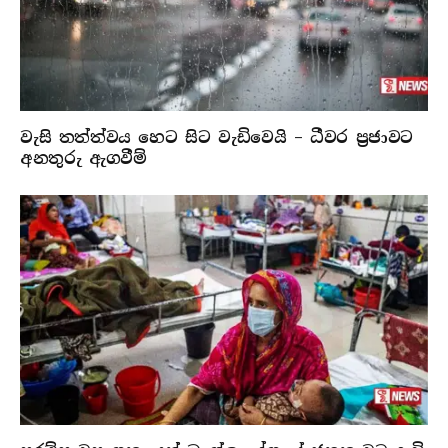
වැසි තත්ත්වය හෙට සිට වැඩිවෙයි – ධීවර ප්‍රජාවට
අනතුරු ඇගවීම්