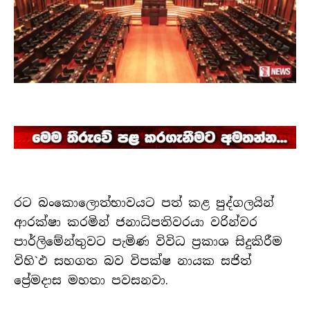
රට බංකොලොත්භාවයට පත් කළ පුද්ගලයින්
ආරක්ෂා කරමින් ජනාධිපතිවරයා වරින්වර
පාර්ලිමේන්තුවට පැමිණ විවිධ ප්‍රකාශ සිදුකිරීම
විහි`ඵ සහගත බව විපක්ෂ නායක සජිත්
ප්‍රේමදාස මහතා පවසනවා.