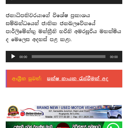
පට
ධාවකය
ජනාධිපතිවරයාගේ විශේෂ ප්‍රකාශය
සම්බන්ධයෙන් ජාතික ජනබලවේගයේ
පාර්ලිමේන්තු මන්ත්‍රීනි හරිනි අමරසූරිය මහත්මිය
ද මෙලෙස අදහස් පළ කළා.
හඬ
00:00
00:00
පට
ධාවකය
ආශ්‍රීත පුවත්:
පක්ෂ නායක රැස්වීමක් අද