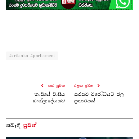
#srilanka #parliament
පෙර පුව​ත
ඊළඟ පුව​ත
කාසියේ වාසිය
සරසවි විරෝධයට ජල
බංග්ලාදේශයට
ප්‍රහාරයක්
සබැ​ඳි
පුවත්