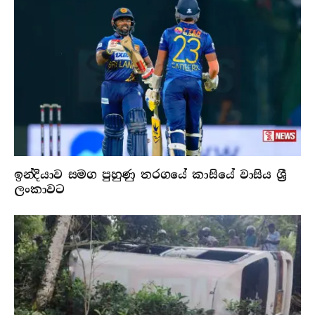
ඉන්දියාව සමග පුහුණු තරගයේ කාසියේ වාසිය ශ්‍රී
ලංකාවට