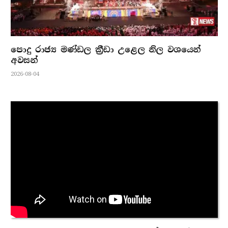
පොදු රාජ්‍ය මණ්ඩල ක්‍රීඩා උළෙල නිල වශයෙන්
අවසන්
2026-08-04