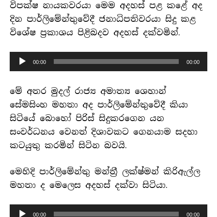
විපක්ෂ නායකවරයා මෙම අදහස් පළ කළේ අද
දින පාර්ලිමේන්තුවේදී ජනාධිපතිවරයා සිදු කළ
විශේෂ ප්‍රකාශය පිළිබදව අදහස් දක්වමින්.
හඬ
00:00
00:00
පට
ධාවකය
මේ අතර මුදල් රාජ්‍ය අමාත්‍ය ශෙහාන්
සේමසිංහ මහතා අද පාර්ලිමේන්තුවේදී කියා
සිටියේ බොහෝ පිරිස් සිදුකරගෙන යන
සංවර්ධනය වෙනත් දිශාවකට ගෙනයාම සදහා
කටයුතු කරමින් සිටින බවයි.
මෙහිදි පාර්ලිමේන්තු මන්ත්‍රී ලක්ෂ්මන් කිරිඇල්ල
මහතා ද මෙලෙස අදහස් දක්වා සිටියා.
හඬ
00:00
00:00