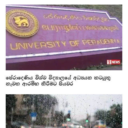
පේරාදෙණිය විශ්ව විද්‍යාලයේ අධ්‍යයන කටයුතු
නැවත ආරම්භ කිරීමට පියවර