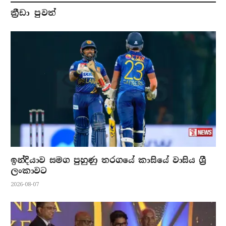
ක්‍රීඩා පුවත්
ඉන්දියාව සමග පුහුණු තරගයේ කාසියේ වාසිය ශ්‍රී
ලංකාවට
2026-08-07