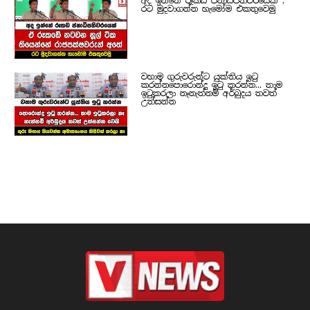
අද ඉන්නේ රූකඩ ජනාධිපතිවරයෙක් ,
රට මුදවාගන්න හැමෝම එකතුවෙමු
වහාම ගුරුවරුන්ට යුක්තිය ඉටු
කරන්නපොරොන්දු ඉටු කරන්න... තාම
ඉටුකරලා නෑනැත්නම් අර්බුදය තවත්
උත්සන්න