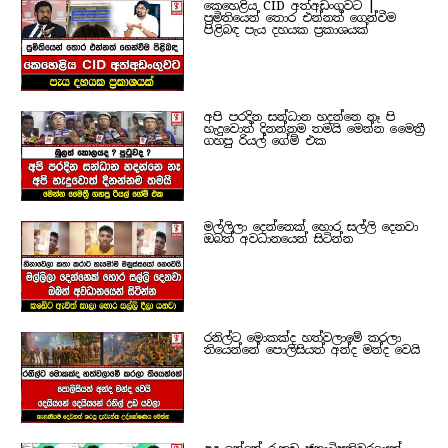
කෙහෙළිය CID අත්අඩංගුවට |
ප්‍රමිතියෙන් තොර එන්නත් ගෙන්වීම
පිළිබඳ පැය දහයක ප්‍රකාශයක්
අපි පරදින සන්ධාන හදන්නෙ නෑ පි
හැදුවොත් දිනන්නම තමයි මෙන්න මෛත්‍රී
ගහපු රියල් ගේම් එක
මල්ලිලා දෙන්නෙක් හොර සල්ලි දෙනවා
ඔබත් අවධානයෙන් සිටින්න
රනිල්ට මොකක්ද හත්වලාමේ කරලා
තියෙන්නේ පොලිසියත් අන්ද මන්ද වෙයි