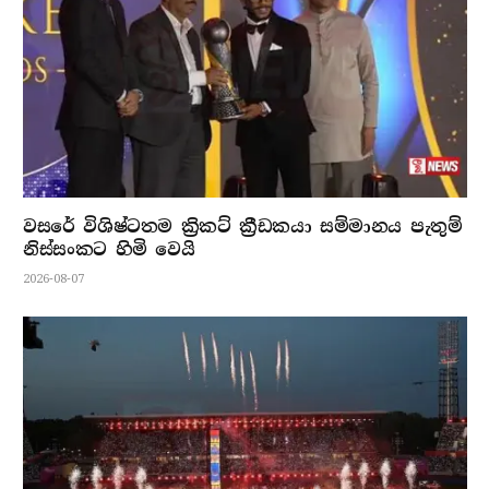
වසරේ විශිෂ්ටතම ක්‍රිකට් ක්‍රීඩකයා සම්මානය පැතුම්
නිස්සංකට හිමි වෙයි
2026-08-07