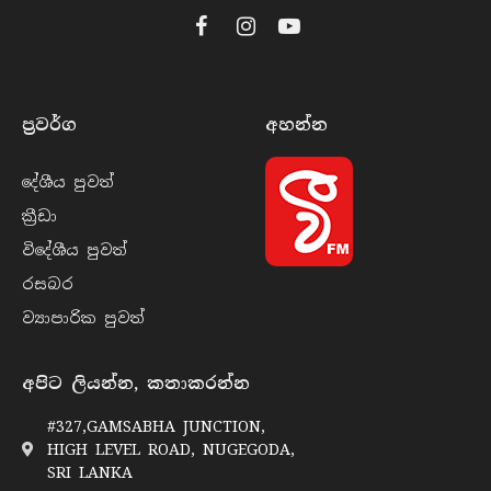
Facebook
Instagram
YouTube
ප්‍රවර්​ග
අහන්​න
දේශීය පුව​ත්
ක්‍රී​ඩා
විදේශීය පුව​ත්
රසබ​ර
ව්‍යාපාරික පුව​ත්
අපිට ලියන්න, කතාකරන්න
#327,GAMSABHA JUNCTION,
HIGH LEVEL ROAD, NUGEGODA,
SRI LANKA