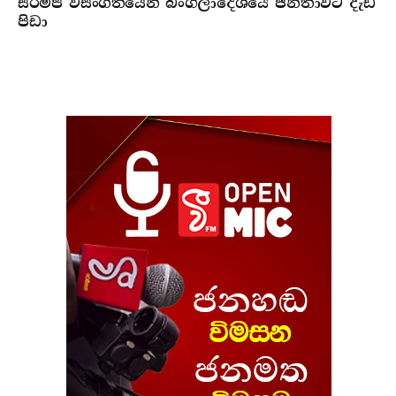
සරම්ප වසංගතයෙන් බංග්ලාදේශයේ ජනතාවට දැඩි
පිඩා