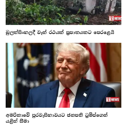
බුලත්සිංහලදී වෑන් රථයක් ප්‍රපාතයකට පෙරළෙයි
අමරිකාවේ පුරවැසිභාවයට ජනපති ට්‍රම්ප්ගෙන්
යළිත් සීමා