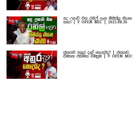
අද උසාවි එන රනිල් ගැන මිනිස්සු කියන
කතා | V OPEN MIC | 2025.08.26
ජනපති අනුර දැන් හොඳයිද? | ජනහඬ
විමසන ජනමත විමසුම | V OPEN MIC