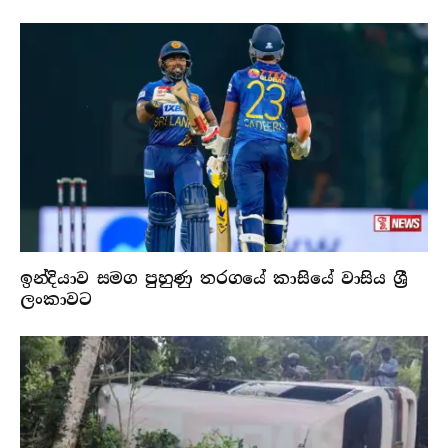
ඉන්දියාව සමග පුහුණු තරගයේ කාසියේ වාසිය ශ්‍රී
ලංකාවට