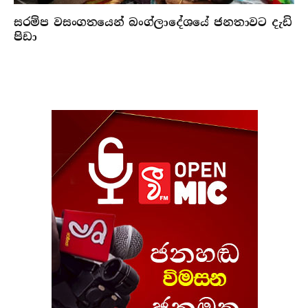
සරම්ප වසංගතයෙන් බංග්ලාදේශයේ ජනතාවට දැඩි
පිඩා