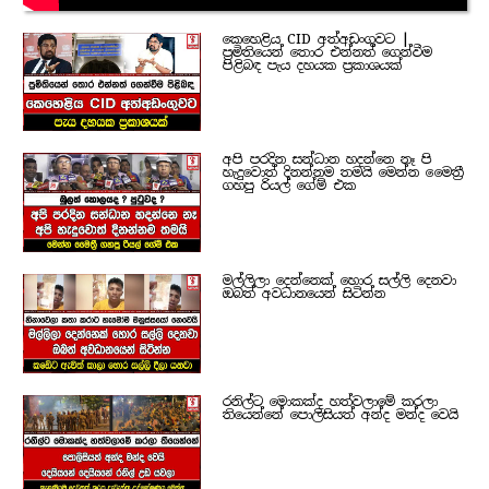
කෙහෙළිය CID අත්අඩංගුවට |
ප්‍රමිතියෙන් තොර එන්නත් ගෙන්වීම
පිළිබඳ පැය දහයක ප්‍රකාශයක්
අපි පරදින සන්ධාන හදන්නෙ නෑ පි
හැදුවොත් දිනන්නම තමයි මෙන්න මෛත්‍රී
ගහපු රියල් ගේම් එක
මල්ලිලා දෙන්නෙක් හොර සල්ලි දෙනවා
ඔබත් අවධානයෙන් සිටින්න
රනිල්ට මොකක්ද හත්වලාමේ කරලා
තියෙන්නේ පොලිසියත් අන්ද මන්ද වෙයි