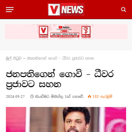
මුල් පිටු​ව
»
ජනපතිගෙන් ගොවි – ධීවර ප්‍රජාවට සහන
ජනපතිගෙන් ගොවි – ධීවර
ප්‍රජාවට සහන
2024-09-27
කියවීමට මිනිත්තු 1ක් ගතවේ.
183
නැරඹු​ම්