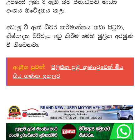
උපදෙස් ලබා දී ඇති බව ජනාධිපති මාධ්‍ය
අංශය නිවේදනය කළා.
අඩාල වී ඇති ධීවර කර්මාන්තය නඩා සිටුවා,
නිෂ්පාදන පිරිවැය අඩු කිරීම මෙහි මුලීක අරමුණ
වී තිබෙනවා.
ආශ්‍රීත පුවත්:
පිලිපීන සුළි කුණාටුවෙන් මිය
ගිය ගණන ඉහලට