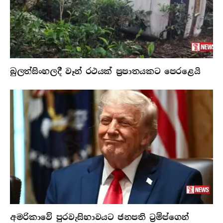
බුලත්සිංහලදී වෑන් රථයක් ප්‍රපාතයකට පෙරළෙයි
අමරිකාවේ පුරවැසිභාවයට ජනපති ට්‍රම්ප්ගෙන්