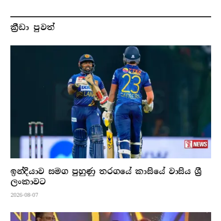
ක්‍රීඩා පුවත්
ඉන්දියාව සමග පුහුණු තරගයේ කාසියේ වාසිය ශ්‍රී
ලංකාවට
2026-08-07