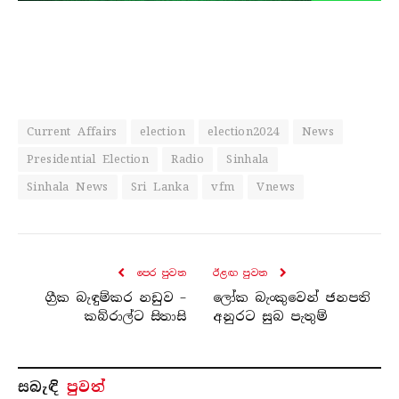
Current Affairs
election
election2024
News
Presidential Election
Radio
Sinhala
Sinhala News
Sri Lanka
vfm
Vnews
පෙර පුව​ත
ඊළඟ පුව​ත
ග්‍රීක බැඳුම්කර නඩුව –
ලෝක බැංකුවෙන් ජනපති
කබ්රාල්ට සිතාසි
අනුරට සුබ පැතුම්
සබැ​ඳි
පුවත්