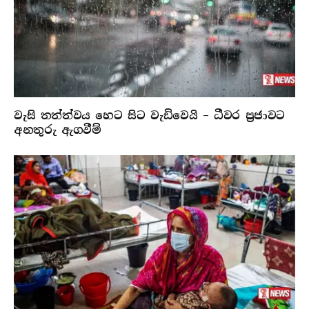
වැසි තත්ත්වය හෙට සිට වැඩිවෙයි – ධීවර ප්‍රජාවට
අනතුරු ඇගවීම්