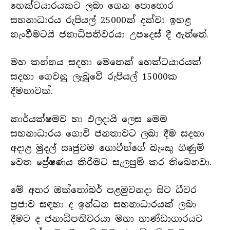
හෙක්ටයාරයකට ලබා ගෙන පොහොර
සහනාධාරය රුපියල් 25000ක් දක්වා ඉහළ
නැංවීමටයි ජනාධිපතිවරයා උපදෙස් දී ඇත්තේ.
මහ කන්නය සදහා මෙතෙක් හෙක්ටයාරයක්
සදහා ගෙවනු ලැබුවේ රුපියල් 15000ක
දීමනාවක්.
කාර්යක්ෂමව හා ඵලදායි ලෙස මෙම
සහනාධාරය ගොවි ජනතාවට ලබා දීම සදහා
අදාළ මුදල් සෘජුවම ගොවීන්ගේ බැංකු ගිණුම්
වෙත ප්‍රේෂණය කිරීමට සැලසුම් කර තිබෙනවා.
මේ අතර ඔක්තෝබර් පළමුවනදා සිට ධීවර
ප්‍රජාව සඳහා ද ඉන්ධන සහනාධාරයක් ලබා
දීමට ද ජනාධිපතිවරයා මහා භාණ්ඩාගාරයට