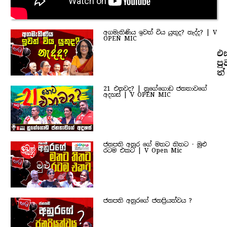
අගමැතිණිය ඉවත් විය යුතුද? නැද්ද? | V
OPEN MIC
එ
පු
ත්
21 එනවද? | නුගේගොඩ ජනතාවගේ
අදහස් | V OPEN MIC
ජනපති අනුර ගේ මතට තිතට - මුළු
රටම එකට | V Open Mic
ජනපති අනුරගේ ජනප්‍රියත්වය ?