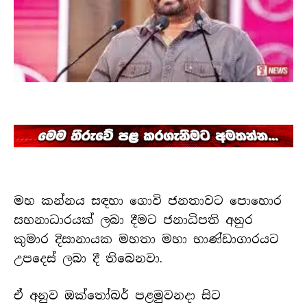
මහ කන්නය සඳහා ගොවි ජනතාවට පොහොර
සහනාධාරයක් ලබා දීමට ජනාධිපති අනුර
කුමාර දිසානායක මහතා මහා භාණ්ඩාගාරයට
උපදෙස් ලබා දී තිබෙනවා.
ඒ අනුව ඔක්තෝබර් පළමුවනදා සිට