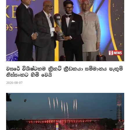
වසරේ විශිෂ්ටතම ක්‍රිකට් ක්‍රීඩකයා සම්මානය පැතුම්
නිස්සංකට හිමි වෙයි
2026-08-07