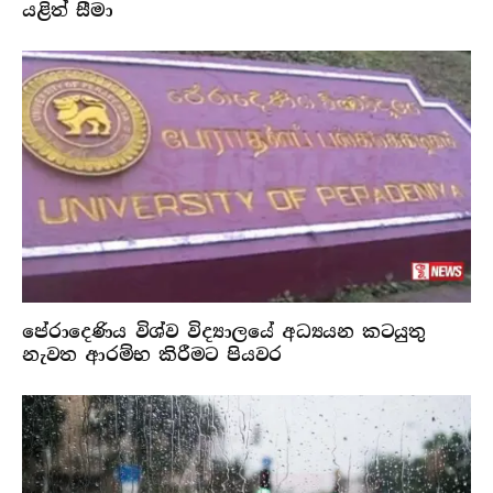
යළිත් සීමා
පේරාදෙණිය විශ්ව විද්‍යාලයේ අධ්‍යයන කටයුතු
නැවත ආරම්භ කිරීමට පියවර