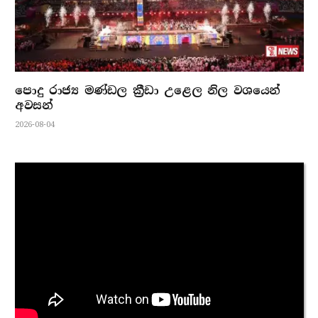
පොදු රාජ්‍ය මණ්ඩල ක්‍රීඩා උළෙල නිල වශයෙන්
අවසන්
2026-08-04