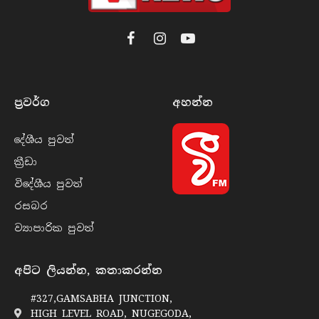
Facebook
Instagram
YouTube
ප්‍රවර්​ග
අහන්​න
දේශීය පුව​ත්
ක්‍රී​ඩා
විදේශීය පුව​ත්
රසබ​ර
ව්‍යාපාරික පුව​ත්
අපිට ලියන්න, කතාකරන්න
#327,GAMSABHA JUNCTION,
HIGH LEVEL ROAD, NUGEGODA,