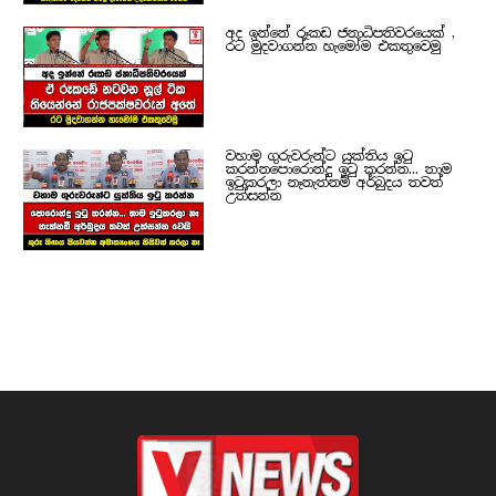
අද ඉන්නේ රූකඩ ජනාධිපතිවරයෙක් ,
රට මුදවාගන්න හැමෝම එකතුවෙමු
වහාම ගුරුවරුන්ට යුක්තිය ඉටු
කරන්නපොරොන්දු ඉටු කරන්න... තාම
ඉටුකරලා නෑනැත්නම් අර්බුදය තවත්
උත්සන්න